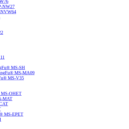
-NW76
 SP-NW27
SP-NVW64
8
22
E11
hangFu® MS-SH
 -ChangFu® MS-MA09
angFu® MS-V35
Fu® MS-OHET
 MS-MAT
-CAT
T
gFu® MS-EPET
H