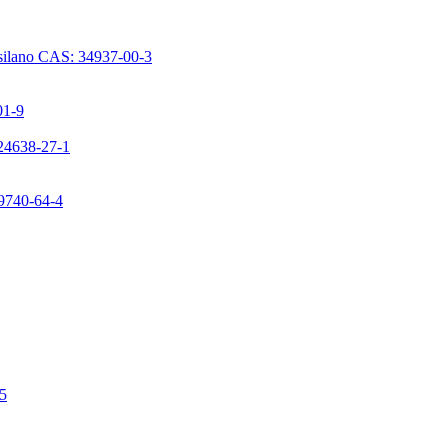
issilano CAS: 34937-00-3
01-9
224638-27-1
99740-64-4
-5