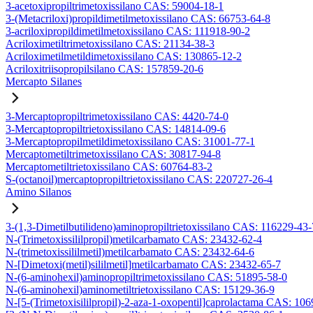
3-acetoxipropiltrimetoxissilano CAS: 59004-18-1
3-(Metacriloxi)propildimetilmetoxissilano CAS: 66753-64-8
3-acriloxipropildimetilmetoxissilano CAS: 111918-90-2
Acriloximetiltrimetoxissilano CAS: 21134-38-3
Acriloximetilmetildimetoxissilano CAS: 130865-12-2
Acriloxitriisopropilsilano CAS: 157859-20-6
Mercapto Silanes
3-Mercaptopropiltrimetoxissilano CAS: 4420-74-0
3-Mercaptopropiltrietoxissilano CAS: 14814-09-6
3-Mercaptopropilmetildimetoxissilano CAS: 31001-77-1
Mercaptometiltrimetoxissilano CAS: 30817-94-8
Mercaptometiltrietoxissilano CAS: 60764-83-2
S-(octanoil)mercaptopropiltrietoxissilano CAS: 220727-26-4
Amino Silanos
3-(1,3-Dimetilbutilideno)aminopropiltrietoxissilano CAS: 116229-43-
N-(Trimetoxissililpropil)metilcarbamato CAS: 23432-62-4
N-(trimetoxissililmetil)metilcarbamato CAS: 23432-64-6
N-[Dimetoxi(metil)sililmetil]metilcarbamato CAS: 23432-65-7
N-(6-aminohexil)aminopropiltrimetoxissilano CAS: 51895-58-0
N-(6-aminohexil)aminometiltrietoxissilano CAS: 15129-36-9
N-[5-(Trimetoxisililpropil)-2-aza-1-oxopentil]caprolactama CAS: 10