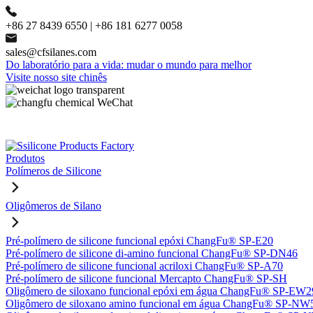
+86 27 8439 6550 | +86 181 6277 0058
sales@cfsilanes.com
Do laboratório para a vida: mudar o mundo para melhor
Visite nosso site chinês
Produtos
Polímeros de Silicone
Oligômeros de Silano
Pré-polímero de silicone funcional epóxi ChangFu® SP-E20
Pré-polímero de silicone di-amino funcional ChangFu® SP-DN46
Pré-polímero de silicone funcional acriloxi ChangFu® SP-A70
Pré-polímero de silicone funcional Mercapto ChangFu® SP-SH
Oligômero de siloxano funcional epóxi em água ChangFu® SP-EW2
Oligômero de siloxano amino funcional em água ChangFu® SP-NW