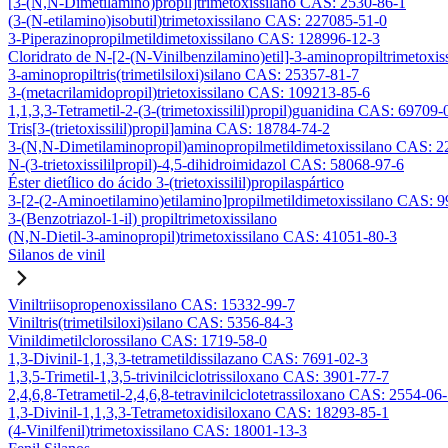
[3-(N,N-Dimetilamino)propil]trimetoxissilano CAS: 2530-86-1
(3-(N-etilamino)isobutil)trimetoxissilano CAS: 227085-51-0
3-Piperazinopropilmetildimetoxissilano CAS: 128996-12-3
Cloridrato de N-[2-(N-Vinilbenzilamino)etil]-3-aminopropiltrimetox
3-aminopropiltris(trimetilsiloxi)silano CAS: 25357-81-7
3-(metacrilamidopropil)trietoxissilano CAS: 109213-85-6
1,1,3,3-Tetrametil-2-(3-(trimetoxissilil)propil)guanidina CAS: 69709-
Tris[3-(trietoxissilil)propil]amina CAS: 18784-74-2
3-(N,N-Dimetilaminopropil)aminopropilmetildimetoxissilano CAS: 
N-(3-trietoxissililpropil)-4,5-dihidroimidazol CAS: 58068-97-6
Éster dietílico do ácido 3-(trietoxissilil)propilaspártico
3-[2-(2-Aminoetilamino)etilamino]propilmetildimetoxissilano CAS: 
3-(Benzotriazol-1-il) propiltrimetoxissilano
(N,N-Dietil-3-aminopropil)trimetoxissilano CAS: 41051-80-3
Silanos de vinil
Viniltriisopropenoxissilano CAS: 15332-99-7
Viniltris(trimetilsiloxi)silano CAS: 5356-84-3
Vinildimetilclorossilano CAS: 1719-58-0
1,3-Divinil-1,1,3,3-tetrametildissilazano CAS: 7691-02-3
1,3,5-Trimetil-1,3,5-trivinilciclotrissiloxano CAS: 3901-77-7
2,4,6,8-Tetrametil-2,4,6,8-tetravinilciclotetrassiloxano CAS: 2554-06
1,3-Divinil-1,1,3,3-Tetrametoxidisiloxano CAS: 18293-85-1
(4-Vinilfenil)trimetoxissilano CAS: 18001-13-3