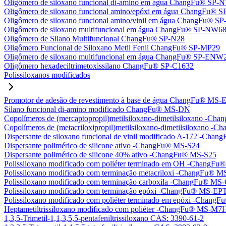
Oligômero de siloxano funcional di-amino em água ChangFu® SP
Oligômero de siloxano funcional amino/epóxi em água ChangFu®
Oligômero de siloxano funcional amino/vinil em água ChangFu® 
Oligômero de siloxano multifuncional em água ChangFu® SP-NW6
Oligômero de Silano Multifuncional ChangFu® SP-N28
Oligômero Funcional de Siloxano Metil Fenil ChangFu® SP-MP29
Oligômero de siloxano multifuncional em água ChangFu® SP-ENW
Oligômero hexadeciltrimetoxissilano ChangFu® SP-C1632
Polissiloxanos modificados
Promotor de adesão de revestimento à base de água ChangFu® MS-
Silano funcional di-amino modificado ChangFu® MS-DN
Copolímeros de (mercaptopropil)metilsiloxano-dimetilsiloxano -C
Copolímeros de (metacriloxipropil)metilsiloxano-dimetilsiloxano
Dispersante de siloxano funcional de vinil modificado A-172 -Ch
Dispersante polimérico de silicone ativo -ChangFu® MS-S24
Dispersante polimérico de silicone 40% ativo -ChangFu® MS-S25
Polissiloxano modificado com poliéter terminado em OH -Chang
Polissiloxano modificado com terminação metacriloxi -ChangFu®
Polissiloxano modificado com terminação carboxila -ChangFu® MS
Polissiloxano modificado com terminação epóxi -ChangFu® MS-EP
Polissiloxano modificado com poliéter terminado em epóxi -Chan
Heptametiltrissiloxano modificado com poliéter -ChangFu® MS-M7
1,3,5-Trimetil-1,1,3,5,5-pentafeniltrissiloxano CAS: 3390-61-2