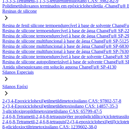
1,3,3,5-Tetrametil-1,1,5,5-tetrafeniltrissiloxano CAS: 3982-82-9
Polidimetilsiloxanos terminados em epóxiciclohexiletila -ChangFu
Resinas de silicone
Resina de fenil silicone termoendurecível à base de solvente Chan
Resina de silicone termoendurecível à base de água ChangFu® SP-2
Resina de silicone termoendurecível à base de água ChangFu® SP-2
Resina de silicone multifuncional à base de água ChangFu® SP-5125
Resina de silicone multifuncional à base de água ChangFu® SP-6830
Resina de silicone multifuncional à base de água ChangFu® SP-7630
Resina de silicone termoendurecível à base de solvente ChangFu® S
Resina de silicone autopolimerizável à base de solvente ChangFu® 
Amida silsesquioxano em solução aquosa ChangFu® SP-4130
Silanos Especiais
Silanos Epóxi
2-(3,4-Epoxiciclohexil)etilmetildimetoxissilano CAS: 97802-57-8
2-(3,4-Epoxiciclohexil)etilmetildietoxissilano CAS: 14857-35-3
3-glicidoxipropildimetoximetilsilano CAS: 65799-47-5
2,4,6,8-Tetrametil-2,4,6,8-tetraquis(éter propilglicidílico)ciclotetra
2,4,6,8-Tetrametil-2,4,6,8-tetraquis[2-(3,4-epoxiciclohexil)etil]ciclo
8-glicidoxioctiltrimetoxissilano CAS: 1239602-38-0