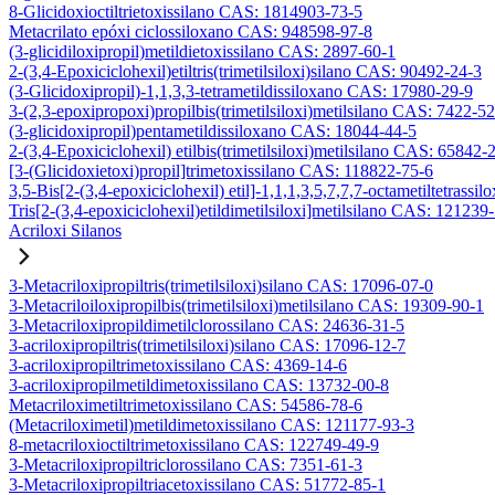
8-Glicidoxioctiltrietoxissilano CAS: 1814903-73-5
Metacrilato epóxi ciclossiloxano CAS: 948598-97-8
(3-glicidiloxipropil)metildietoxissilano CAS: 2897-60-1
2-(3,4-Epoxiciclohexil)etiltris(trimetilsiloxi)silano CAS: 90492-24-3
(3-Glicidoxipropil)-1,1,3,3-tetrametildissiloxano CAS: 17980-29-9
3-(2,3-epoxipropoxi)propilbis(trimetilsiloxi)metilsilano CAS: 7422-5
(3-glicidoxipropil)pentametildissiloxano CAS: 18044-44-5
2-(3,4-Epoxiciclohexil) etilbis(trimetilsiloxi)metilsilano CAS: 65842-
[3-(Glicidoxietoxi)propil]trimetoxissilano CAS: 118822-75-6
3,5-Bis[2-(3,4-epoxiciclohexil) etil]-1,1,1,3,5,7,7,7-octametiltetrassil
Tris[2-(3,4-epoxiciclohexil)etildimetilsiloxi]metilsilano CAS: 121239
Acriloxi Silanos
3-Metacriloxipropiltris(trimetilsiloxi)silano CAS: 17096-07-0
3-Metacriloiloxipropilbis(trimetilsiloxi)metilsilano CAS: 19309-90-1
3-Metacriloxipropildimetilclorossilano CAS: 24636-31-5
3-acriloxipropiltris(trimetilsiloxi)silano CAS: 17096-12-7
3-acriloxipropiltrimetoxissilano CAS: 4369-14-6
3-acriloxipropilmetildimetoxissilano CAS: 13732-00-8
Metacriloximetiltrimetoxissilano CAS: 54586-78-6
(Metacriloximetil)metildimetoxissilano CAS: 121177-93-3
8-metacriloxioctiltrimetoxissilano CAS: 122749-49-9
3-Metacriloxipropiltriclorossilano CAS: 7351-61-3
3-Metacriloxipropiltriacetoxissilano CAS: 51772-85-1