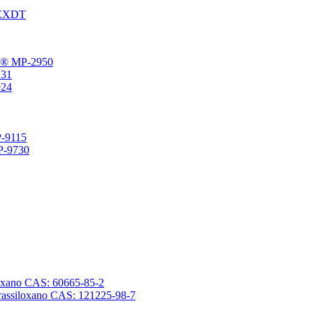
® EXDT
gFu® MP-2950
231
924
P-9115
SP-9730
ssiloxano CAS: 60665-85-2
tetrassiloxano CAS: 121225-98-7