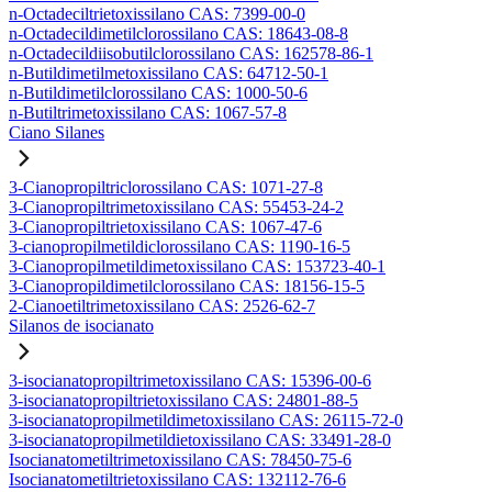
n-Octadeciltrietoxissilano CAS: 7399-00-0
n-Octadecildimetilclorossilano CAS: 18643-08-8
n-Octadecildiisobutilclorossilano CAS: 162578-86-1
n-Butildimetilmetoxissilano CAS: 64712-50-1
n-Butildimetilclorossilano CAS: 1000-50-6
n-Butiltrimetoxissilano CAS: 1067-57-8
Ciano Silanes
3-Cianopropiltriclorossilano CAS: 1071-27-8
3-Cianopropiltrimetoxissilano CAS: 55453-24-2
3-Cianopropiltrietoxissilano CAS: 1067-47-6
3-cianopropilmetildiclorossilano CAS: 1190-16-5
3-Cianopropilmetildimetoxissilano CAS: 153723-40-1
3-Cianopropildimetilclorossilano CAS: 18156-15-5
2-Cianoetiltrimetoxissilano CAS: 2526-62-7
Silanos de isocianato
3-isocianatopropiltrimetoxissilano CAS: 15396-00-6
3-isocianatopropiltrietoxissilano CAS: 24801-88-5
3-isocianatopropilmetildimetoxissilano CAS: 26115-72-0
3-isocianatopropilmetildietoxissilano CAS: 33491-28-0
Isocianatometiltrimetoxissilano CAS: 78450-75-6
Isocianatometiltrietoxissilano CAS: 132112-76-6