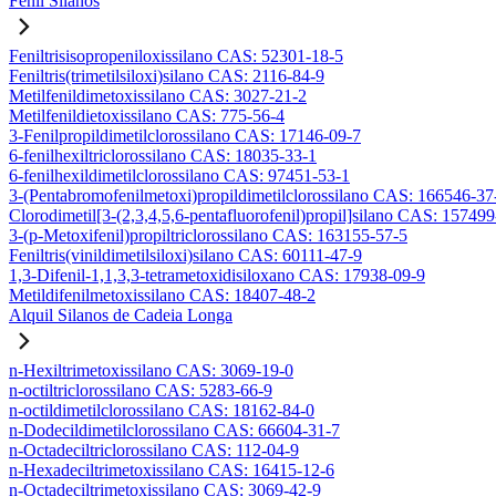
Fenil Silanos
Feniltrisisopropeniloxissilano CAS: 52301-18-5
Feniltris(trimetilsiloxi)silano CAS: 2116-84-9
Metilfenildimetoxissilano CAS: 3027-21-2
Metilfenildietoxissilano CAS: 775-56-4
3-Fenilpropildimetilclorossilano CAS: 17146-09-7
6-fenilhexiltriclorossilano CAS: 18035-33-1
6-fenilhexildimetilclorossilano CAS: 97451-53-1
3-(Pentabromofenilmetoxi)propildimetilclorossilano CAS: 166546-37
Clorodimetil[3-(2,3,4,5,6-pentafluorofenil)propil]silano CAS: 15749
3-(p-Metoxifenil)propiltriclorossilano CAS: 163155-57-5
Feniltris(vinildimetilsiloxi)silano CAS: 60111-47-9
1,3-Difenil-1,1,3,3-tetrametoxidisiloxano CAS: 17938-09-9
Metildifenilmetoxissilano CAS: 18407-48-2
Alquil Silanos de Cadeia Longa
n-Hexiltrimetoxissilano CAS: 3069-19-0
n-octiltriclorossilano CAS: 5283-66-9
n-octildimetilclorossilano CAS: 18162-84-0
n-Dodecildimetilclorossilano CAS: 66604-31-7
n-Octadeciltriclorossilano CAS: 112-04-9
n-Hexadeciltrimetoxissilano CAS: 16415-12-6
n-Octadeciltrimetoxissilano CAS: 3069-42-9