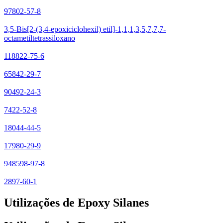
97802-57-8
3,5-Bis[2-(3,4-epoxiciclohexil) etil]-1,1,1,3,5,7,7,7-
octametiltetrassiloxano
118822-75-6
65842-29-7
90492-24-3
7422-52-8
18044-44-5
17980-29-9
948598-97-8
2897-60-1
Utilizações de Epoxy Silanes