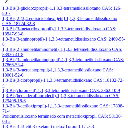
1,3-Bis(3-glicidoxipropil)-1,1,3,3-tetrametildissiloxano CAS: 126-
80-7
1,3-Bis[2-(3,4-epoxiciclohexil)etil]-1,1,3,3-tetrametildissiloxano
CAS: 18724-32-8
1,3-Bis(3-metacriloxipropil)-1,1,3,3-tetrametildissiloxano CAS:
18547-93-8
1,3-Bis(3-aminopropil)-1,1,3,3-tetrametildissiloxano CAS: 2469-55-
8
1,3-Bis(2-aminoetilaminometil)-1,1,3,3-tetrametildissiloxano CAS:
83936-41-8
1,3-Bis(3-aminoetilaminopropil)-1,1,3,3-tetrametildissiloxano CAS:
17866-53-4
1,3-Bis(3-mercaptopropil)-1,1,3,3-tetrametildissiloxano CAS:
18001-52-0
1,3-Bis(3-cloropropil)-1,1,3,3-tetrametildisiloxano CAS: 18132-72-
4
1,3-Bis(clorometil)-1,1,3,3-tetrametildissiloxano CAS: 2362-10-9
1,3-Bis(heptadecafluorodecil)-1,1,3,3-tetrametildissiloxano CAS:
129498-18-6
1,3-Bis(3-acriloxipropil)-1,1,3,3-tetrametildissiloxano CAS: 17898-
71-4
Polidimetilsiloxano terminado com metacriloxipropil CAS: 58130-
03-3
1,3-Bis[3-[3-etil-3-oxetanil) metoxi] propil]-1,1,3,3-