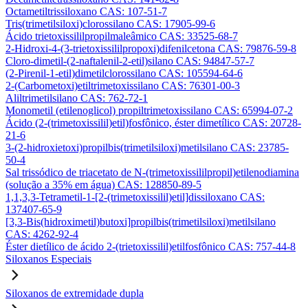
Octametiltrissiloxano CAS: 107-51-7
Tris(trimetilsiloxi)clorossilano CAS: 17905-99-6
Ácido trietoxissililpropilmaleâmico CAS: 33525-68-7
2-Hidroxi-4-(3-trietoxissililpropoxi)difenilcetona CAS: 79876-59-8
Cloro-dimetil-(2-naftalenil-2-etil)silano CAS: 94847-57-7
(2-Pirenil-1-etil)dimetilclorossilano CAS: 105594-64-6
2-(Carbometoxi)etiltrimetoxissilano CAS: 76301-00-3
Aliltrimetilsilano CAS: 762-72-1
Monometil (etilenoglicol) propiltrimetoxissilano CAS: 65994-07-2
Ácido (2-(trimetoxissilil)etil)fosfônico, éster dimetílico CAS: 20728-
21-6
3-(2-hidroxietoxi)propilbis(trimetilsiloxi)metilsilano CAS: 23785-
50-4
Sal trissódico de triacetato de N-(trimetoxissililpropil)etilenodiamina
(solução a 35% em água) CAS: 128850-89-5
1,1,3,3-Tetrametil-1-[2-(trimetoxissilil)etil]dissiloxano CAS:
137407-65-9
[3,3-Bis(hidroximetil)butoxi]propilbis(trimetilsiloxi)metilsilano
CAS: 4262-92-4
Éster dietílico de ácido 2-(trietoxissilil)etilfosfônico CAS: 757-44-8
Siloxanos Especiais
Siloxanos de extremidade dupla