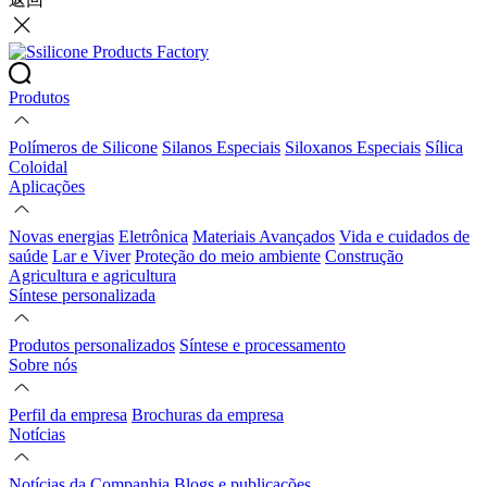
Produtos
Polímeros de Silicone
Silanos Especiais
Siloxanos Especiais
Sílica
Coloidal
Aplicações
Novas energias
Eletrônica
Materiais Avançados
Vida e cuidados de
saúde
Lar e Viver
Proteção do meio ambiente
Construção
Agricultura e agricultura
Síntese personalizada
Produtos personalizados
Síntese e processamento
Sobre nós
Perfil da empresa
Brochuras da empresa
Notícias
Notícias da Companhia
Blogs e publicações