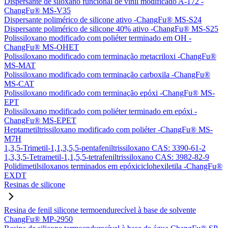
Dispersante de siloxano funcional de vinil modificado A-172 -
ChangFu® MS-V35
Dispersante polimérico de silicone ativo -ChangFu® MS-S24
Dispersante polimérico de silicone 40% ativo -ChangFu® MS-S25
Polissiloxano modificado com poliéter terminado em OH -
ChangFu® MS-OHET
Polissiloxano modificado com terminação metacriloxi -ChangFu®
MS-MAT
Polissiloxano modificado com terminação carboxila -ChangFu®
MS-CAT
Polissiloxano modificado com terminação epóxi -ChangFu® MS-
EPT
Polissiloxano modificado com poliéter terminado em epóxi -
ChangFu® MS-EPET
Heptametiltrissiloxano modificado com poliéter -ChangFu® MS-
M7H
1,3,5-Trimetil-1,1,3,5,5-pentafeniltrissiloxano CAS: 3390-61-2
1,3,3,5-Tetrametil-1,1,5,5-tetrafeniltrissiloxano CAS: 3982-82-9
Polidimetilsiloxanos terminados em epóxiciclohexiletila -ChangFu®
EXDT
Resinas de silicone
Resina de fenil silicone termoendurecível à base de solvente
ChangFu® MP-2950