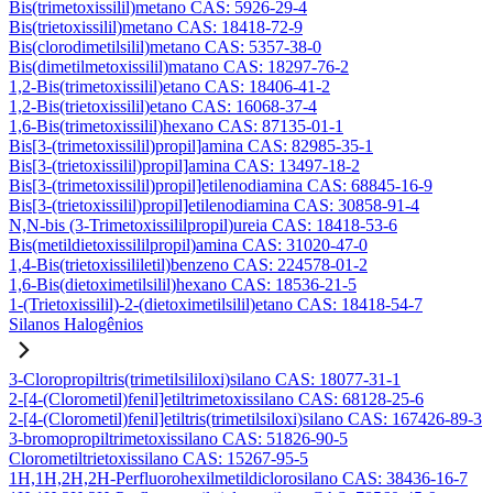
Bis(trimetoxissilil)metano CAS: 5926-29-4
Bis(trietoxissilil)metano CAS: 18418-72-9
Bis(clorodimetilsilil)metano CAS: 5357-38-0
Bis(dimetilmetoxissilil)matano CAS: 18297-76-2
1,2-Bis(trimetoxissilil)etano CAS: 18406-41-2
1,2-Bis(trietoxissilil)etano CAS: 16068-37-4
1,6-Bis(trimetoxissilil)hexano CAS: 87135-01-1
Bis[3-(trimetoxissilil)propil]amina CAS: 82985-35-1
Bis[3-(trietoxissilil)propil]amina CAS: 13497-18-2
Bis[3-(trimetoxissilil)propil]etilenodiamina CAS: 68845-16-9
Bis[3-(trietoxissilil)propil]etilenodiamina CAS: 30858-91-4
N,N-bis (3-Trimetoxissililpropil)ureia CAS: 18418-53-6
Bis(metildietoxissililpropil)amina CAS: 31020-47-0
1,4-Bis(trietoxissililetil)benzeno CAS: 224578-01-2
1,6-Bis(dietoximetilsilil)hexano CAS: 18536-21-5
1-(Trietoxissilil)-2-(dietoximetilsilil)etano CAS: 18418-54-7
Silanos Halogênios
3-Cloropropiltris(trimetilsililoxi)silano CAS: 18077-31-1
2-[4-(Clorometil)fenil]etiltrimetoxissilano CAS: 68128-25-6
2-[4-(Clorometil)fenil]etiltris(trimetilsiloxi)silano CAS: 167426-89-3
3-bromopropiltrimetoxissilano CAS: 51826-90-5
Clorometiltrietoxissilano CAS: 15267-95-5
1H,1H,2H,2H-Perfluorohexilmetildiclorosilano CAS: 38436-16-7