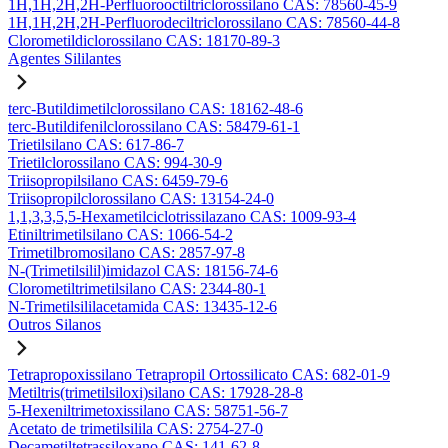
1H,1H,2H,2H-Perfluorooctiltriclorossilano CAS: 78560-45-9
1H,1H,2H,2H-Perfluorodeciltriclorossilano CAS: 78560-44-8
Clorometildiclorossilano CAS: 18170-89-3
Agentes Sililantes
terc-Butildimetilclorossilano CAS: 18162-48-6
terc-Butildifenilclorossilano CAS: 58479-61-1
Trietilsilano CAS: 617-86-7
Trietilclorossilano CAS: 994-30-9
Triisopropilsilano CAS: 6459-79-6
Triisopropilclorossilano CAS: 13154-24-0
1,1,3,3,5,5-Hexametilciclotrissilazano CAS: 1009-93-4
Etiniltrimetilsilano CAS: 1066-54-2
Trimetilbromosilano CAS: 2857-97-8
N-(Trimetilsilil)imidazol CAS: 18156-74-6
Clorometiltrimetilsilano CAS: 2344-80-1
N-Trimetilsililacetamida CAS: 13435-12-6
Outros Silanos
Tetrapropoxissilano Tetrapropil Ortossilicato CAS: 682-01-9
Metiltris(trimetilsiloxi)silano CAS: 17928-28-8
5-Hexeniltrimetoxissilano CAS: 58751-56-7
Acetato de trimetilsilila CAS: 2754-27-0
Decametiltetrassiloxano CAS: 141-62-8