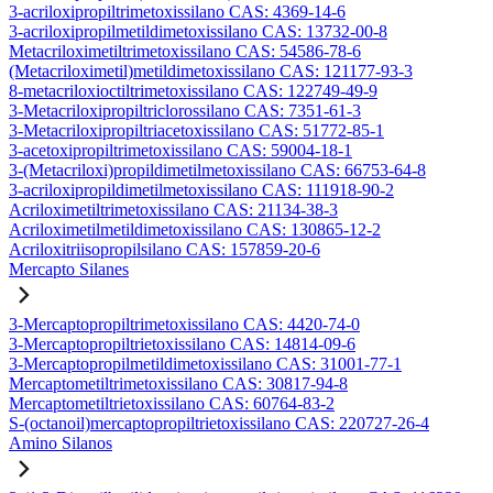
3-acriloxipropiltrimetoxissilano CAS: 4369-14-6
3-acriloxipropilmetildimetoxissilano CAS: 13732-00-8
Metacriloximetiltrimetoxissilano CAS: 54586-78-6
(Metacriloximetil)metildimetoxissilano CAS: 121177-93-3
8-metacriloxioctiltrimetoxissilano CAS: 122749-49-9
3-Metacriloxipropiltriclorossilano CAS: 7351-61-3
3-Metacriloxipropiltriacetoxissilano CAS: 51772-85-1
3-acetoxipropiltrimetoxissilano CAS: 59004-18-1
3-(Metacriloxi)propildimetilmetoxissilano CAS: 66753-64-8
3-acriloxipropildimetilmetoxissilano CAS: 111918-90-2
Acriloximetiltrimetoxissilano CAS: 21134-38-3
Acriloximetilmetildimetoxissilano CAS: 130865-12-2
Acriloxitriisopropilsilano CAS: 157859-20-6
Mercapto Silanes
3-Mercaptopropiltrimetoxissilano CAS: 4420-74-0
3-Mercaptopropiltrietoxissilano CAS: 14814-09-6
3-Mercaptopropilmetildimetoxissilano CAS: 31001-77-1
Mercaptometiltrimetoxissilano CAS: 30817-94-8
Mercaptometiltrietoxissilano CAS: 60764-83-2
S-(octanoil)mercaptopropiltrietoxissilano CAS: 220727-26-4
Amino Silanos