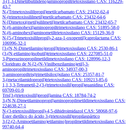
3-(1,3-Dimetilbutilideno)aminopropiltrietoxissilano CAS: 116229-
43-7
N-(Trimetoxissililpropil)metilcarbamato CAS: 23432-62-4
N-(trimetoxissililmetil)metilcarbamato CAS: 23432-64-6
N-[Dimetoxi(metil)sililmetil]metilcarbamato CAS: 23432-65-7
N-(6-aminohexil)aminopropiltrimetoxissilano CAS: 51895-58-0
N-(6-aminohexil)aminometiltrietoxissilano CAS: 15129-36-9
N-[5-(Trimetoxisililpropil)-2-aza-1-oxopentil]caprolactama CAS:
106996-32-1
[3-(N,N-Dimetilamino)propil]trimetoxissilano CAS: 2530-86-1
(3-(N-etilamino)isobutil)trimetoxissilano CAS: 227085-51-0
3-Piperazinopropilmetildimetoxissilano CAS: 128996-12-3
Cloridrato de N-[2-(N-Vinilbenzilamino)etil]-3-
aminopropiltrimetoxissilano CAS: 34937-00-3
3-aminopropiltris(trimetilsiloxi)silano CAS: 25357-81-7
3-(metacrilamidopropil)trietoxissilano CAS: 109213-85-6
1,1,3,3-Tetrametil-2-(3-(trimetoxissilil)propil)guanidina CAS:
69709-01-9
Tris[3-(trietoxissilil)propil]amina CAS: 18784-74-2
3-(N,N-Dimetilaminopropil)aminopropilmetildimetoxissilano CAS:
224638-27-1
N-(3-trietoxissililpropil)-4,5-dihidroimidazol CAS: 58068-97-6
Éster dietílico do ácido 3-(trietoxissilil)propilaspártico
3-[2-(2-Aminoetilamino)etilamino]propilmetildimetoxissilano CAS:
99740-64-4