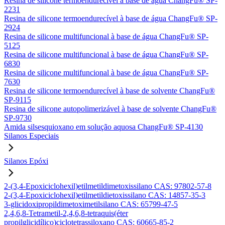
Resina de silicone termoendurecível à base de água ChangFu® SP-
2231
Resina de silicone termoendurecível à base de água ChangFu® SP-
2924
Resina de silicone multifuncional à base de água ChangFu® SP-
5125
Resina de silicone multifuncional à base de água ChangFu® SP-
6830
Resina de silicone multifuncional à base de água ChangFu® SP-
7630
Resina de silicone termoendurecível à base de solvente ChangFu®
SP-9115
Resina de silicone autopolimerizável à base de solvente ChangFu®
SP-9730
Amida silsesquioxano em solução aquosa ChangFu® SP-4130
Silanos Especiais
Silanos Epóxi
2-(3,4-Epoxiciclohexil)etilmetildimetoxissilano CAS: 97802-57-8
2-(3,4-Epoxiciclohexil)etilmetildietoxissilano CAS: 14857-35-3
3-glicidoxipropildimetoximetilsilano CAS: 65799-47-5
2,4,6,8-Tetrametil-2,4,6,8-tetraquis(éter
propilglicidílico)ciclotetrassiloxano CAS: 60665-85-2