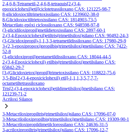
2,4,6,8-Tetrametil-2,4,6,8-tetraquis[2-(3,4-
epoxiciclohexil)etil]ciclotetrassiloxano CAS: 121225-98-7
8-glicidoxioctiltrimetoxissilano CAS: 1239602-38-0
8-Glicidoxioctiltrietoxissilano CAS: 1814903-73-5
Metacrilato epóxi ciclossiloxano CAS: 948598-97-8
(3-glicidiloxipropil)metildietoxissilano CAS: 2897-60-1
2-(3,4-Epoxiciclohexil)etiltris(trimetilsiloxi)silano CAS: 90492-24-3
(3-Glicidoxipropil)-1,1,3,3-tetrametildissiloxano CAS: 17980-29-9
3-(2,3-epoxipropoxi)propilbis(trimetilsiloxi)metilsilano CAS: 7422-
52-8
(3-glicidoxipropil)pentametildissiloxano CAS: 18044-44-5
2-(3,4-Epoxiciclohexil) etilbis(trimetilsiloxi)metilsilano CAS:
65842-29-7
[3-(Glicidoxietoxi)propil]trimetoxissilano CAS: 118822-75-6
3,5-Bis[2-(3,4-epoxiciclohexil) etil]-1,1,1,3,5,7,7,7-
octametiltetrassiloxano
Tris[2-(3,4-epoxiciclohexil)etildimetilsiloxi]metilsilano CAS:
121239-71-2
Acriloxi Silanos
3-Metacriloxipropiltris(trimetilsiloxi)silano CAS: 17096-07-0
3-Metacriloiloxipropilbis(trimetilsiloxi)metilsilano CAS: 19309-90-1
3-Metacriloxipropildimetilclorossilano CAS: 24636-31-5
3-acriloxipropiltris(trimetilsiloxi)silano CAS: 17096-12-7