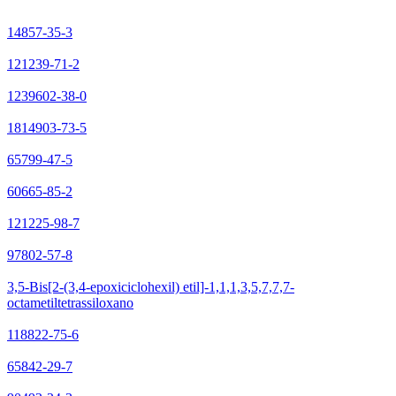
14857-35-3
121239-71-2
1239602-38-0
1814903-73-5
65799-47-5
60665-85-2
121225-98-7
97802-57-8
3,5-Bis[2-(3,4-epoxiciclohexil) etil]-1,1,1,3,5,7,7,7-
octametiltetrassiloxano
118822-75-6
65842-29-7