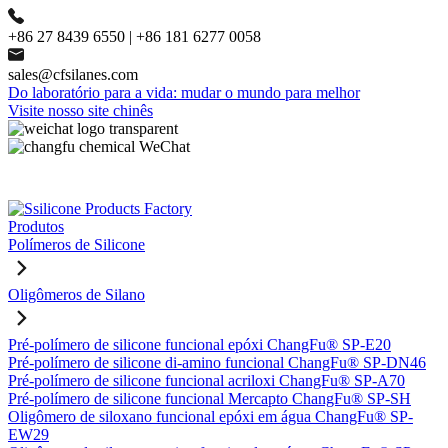
+86 27 8439 6550 | +86 181 6277 0058
sales@cfsilanes.com
Do laboratório para a vida: mudar o mundo para melhor
Visite nosso site chinês
Produtos
Polímeros de Silicone
Oligômeros de Silano
Pré-polímero de silicone funcional epóxi ChangFu® SP-E20
Pré-polímero de silicone di-amino funcional ChangFu® SP-DN46
Pré-polímero de silicone funcional acriloxi ChangFu® SP-A70
Pré-polímero de silicone funcional Mercapto ChangFu® SP-SH
Oligômero de siloxano funcional epóxi em água ChangFu® SP-
EW29