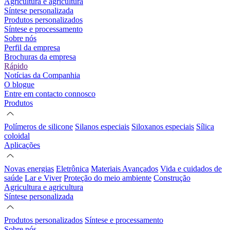
Agricultura e agricultura
Síntese personalizada
Produtos personalizados
Síntese e processamento
Sobre nós
Perfil da empresa
Brochuras da empresa
Rápido
Notícias da Companhia
O blogue
Entre em contacto connosco
Produtos
Polímeros de silicone
Silanos especiais
Siloxanos especiais
Sílica
coloidal
Aplicações
Novas energias
Eletrônica
Materiais Avançados
Vida e cuidados de
saúde
Lar e Viver
Proteção do meio ambiente
Construção
Agricultura e agricultura
Síntese personalizada
Produtos personalizados
Síntese e processamento
Sobre nós