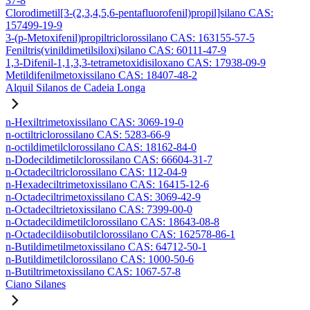
37-8
Clorodimetil[3-(2,3,4,5,6-pentafluorofenil)propil]silano CAS:
157499-19-9
3-(p-Metoxifenil)propiltriclorossilano CAS: 163155-57-5
Feniltris(vinildimetilsiloxi)silano CAS: 60111-47-9
1,3-Difenil-1,1,3,3-tetrametoxidisiloxano CAS: 17938-09-9
Metildifenilmetoxissilano CAS: 18407-48-2
Alquil Silanos de Cadeia Longa
n-Hexiltrimetoxissilano CAS: 3069-19-0
n-octiltriclorossilano CAS: 5283-66-9
n-octildimetilclorossilano CAS: 18162-84-0
n-Dodecildimetilclorossilano CAS: 66604-31-7
n-Octadeciltriclorossilano CAS: 112-04-9
n-Hexadeciltrimetoxissilano CAS: 16415-12-6
n-Octadeciltrimetoxissilano CAS: 3069-42-9
n-Octadeciltrietoxissilano CAS: 7399-00-0
n-Octadecildimetilclorossilano CAS: 18643-08-8
n-Octadecildiisobutilclorossilano CAS: 162578-86-1
n-Butildimetilmetoxissilano CAS: 64712-50-1
n-Butildimetilclorossilano CAS: 1000-50-6
n-Butiltrimetoxissilano CAS: 1067-57-8
Ciano Silanes