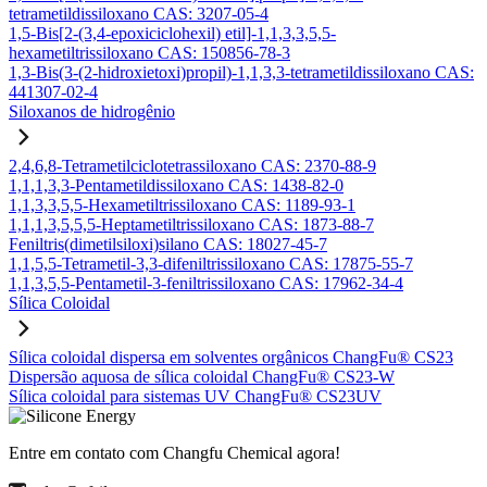
tetrametildissiloxano CAS: 3207-05-4
1,5-Bis[2-(3,4-epoxiciclohexil) etil]-1,1,3,3,5,5-
hexametiltrissiloxano CAS: 150856-78-3
1,3-Bis(3-(2-hidroxietoxi)propil)-1,1,3,3-tetrametildissiloxano CAS:
441307-02-4
Siloxanos de hidrogênio
2,4,6,8-Tetrametilciclotetrassiloxano CAS: 2370-88-9
1,1,1,3,3-Pentametildissiloxano CAS: 1438-82-0
1,1,3,3,5,5-Hexametiltrissiloxano CAS: 1189-93-1
1,1,1,3,5,5,5-Heptametiltrissiloxano CAS: 1873-88-7
Feniltris(dimetilsiloxi)silano CAS: 18027-45-7
1,1,5,5-Tetrametil-3,3-difeniltrissiloxano CAS: 17875-55-7
1,1,3,5,5-Pentametil-3-feniltrissiloxano CAS: 17962-34-4
Sílica Coloidal
Sílica coloidal dispersa em solventes orgânicos ChangFu® CS23
Dispersão aquosa de sílica coloidal ChangFu® CS23-W
Sílica coloidal para sistemas UV ChangFu® CS23UV
Entre em contato com Changfu Chemical agora!