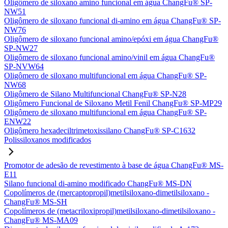
Oligômero de siloxano amino funcional em água ChangFu® SP-
NW51
Oligômero de siloxano funcional di-amino em água ChangFu® SP-
NW76
Oligômero de siloxano funcional amino/epóxi em água ChangFu®
SP-NW27
Oligômero de siloxano funcional amino/vinil em água ChangFu®
SP-NVW64
Oligômero de siloxano multifuncional em água ChangFu® SP-
NW68
Oligômero de Silano Multifuncional ChangFu® SP-N28
Oligômero Funcional de Siloxano Metil Fenil ChangFu® SP-MP29
Oligômero de siloxano multifuncional em água ChangFu® SP-
ENW22
Oligômero hexadeciltrimetoxissilano ChangFu® SP-C1632
Polissiloxanos modificados
Promotor de adesão de revestimento à base de água ChangFu® MS-
E11
Silano funcional di-amino modificado ChangFu® MS-DN
Copolímeros de (mercaptopropil)metilsiloxano-dimetilsiloxano -
ChangFu® MS-SH
Copolímeros de (metacriloxipropil)metilsiloxano-dimetilsiloxano -
ChangFu® MS-MA09