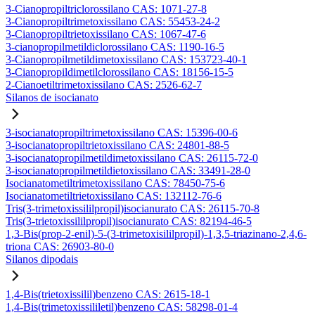
3-Cianopropiltriclorossilano CAS: 1071-27-8
3-Cianopropiltrimetoxissilano CAS: 55453-24-2
3-Cianopropiltrietoxissilano CAS: 1067-47-6
3-cianopropilmetildiclorossilano CAS: 1190-16-5
3-Cianopropilmetildimetoxissilano CAS: 153723-40-1
3-Cianopropildimetilclorossilano CAS: 18156-15-5
2-Cianoetiltrimetoxissilano CAS: 2526-62-7
Silanos de isocianato
3-isocianatopropiltrimetoxissilano CAS: 15396-00-6
3-isocianatopropiltrietoxissilano CAS: 24801-88-5
3-isocianatopropilmetildimetoxissilano CAS: 26115-72-0
3-isocianatopropilmetildietoxissilano CAS: 33491-28-0
Isocianatometiltrimetoxissilano CAS: 78450-75-6
Isocianatometiltrietoxissilano CAS: 132112-76-6
Tris(3-trimetoxissililpropil)isocianurato CAS: 26115-70-8
Tris(3-trietoxissililpropil)isocianurato CAS: 82194-46-5
1,3-Bis(prop-2-enil)-5-(3-trimetoxisililpropil)-1,3,5-triazinano-2,4,6-
triona CAS: 26903-80-0
Silanos dipodais
1,4-Bis(trietoxissilil)benzeno CAS: 2615-18-1
1,4-Bis(trimetoxissililetil)benzeno CAS: 58298-01-4