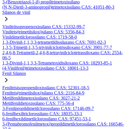
3-(Benzotriazol-1-il) propiltrimetoxissilano
(N,N-Dietil-3-aminopropil)trimetoxissilano CAS: 41051-80-3
Silanos de vinil
Viniltriisopropenoxissilano CAS: 15332-99-7
Viniltris(trimetilsiloxi)silano CAS: 5356-84-3
Vinildimetilclorossilano CAS: 1719-58-0
1,3-Divinil-1,1,3,3-tetrametildissilazano CAS: 7691-02-3
1,3,5-Trimetil-1,3,5-trivinilciclotrissiloxano CAS: 3901-77-7
2,4,6,8-Tetrametil-2,4,6,8-tetravinilciclotetrassiloxano CAS: 2554-
06-5
1,3-Divinil-1,1,3,3-Tetrametoxidisiloxano CAS: 18293-85-1
(4-Vinilfenil)trimetoxissilano CAS: 18001-13-3
Fenil Silanos
Feniltrisisopropeniloxissilano CAS: 52301-18-5
Feniltris(trimetilsiloxi)silano CAS: 2116-84-9
Metilfenildimetoxissilano CAS: 3027-21-2
Metilfenildietoxissilano CAS: 775-56-4
3-Fenilpropildimetilclorossilano CAS: 17146-09-7
6-fenilhexiltriclorossilano CAS: 18035-33-1
6-fenilhexildimetilclorossilano CAS: 97451-53-1
3-(Pentabromofenilmetoxi)propildimetilclorossilano CAS: 166546-