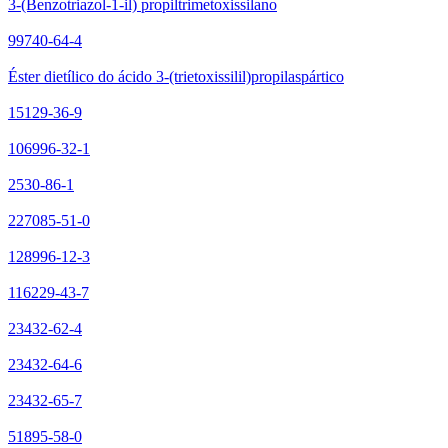
3-(Benzotriazol-1-il) propiltrimetoxissilano
99740-64-4
Éster dietílico do ácido 3-(trietoxissilil)propilaspártico
15129-36-9
106996-32-1
2530-86-1
227085-51-0
128996-12-3
116229-43-7
23432-62-4
23432-64-6
23432-65-7
51895-58-0