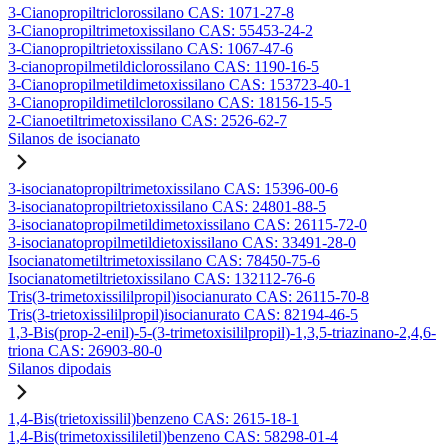
3-Cianopropiltriclorossilano CAS: 1071-27-8
3-Cianopropiltrimetoxissilano CAS: 55453-24-2
3-Cianopropiltrietoxissilano CAS: 1067-47-6
3-cianopropilmetildiclorossilano CAS: 1190-16-5
3-Cianopropilmetildimetoxissilano CAS: 153723-40-1
3-Cianopropildimetilclorossilano CAS: 18156-15-5
2-Cianoetiltrimetoxissilano CAS: 2526-62-7
Silanos de isocianato
3-isocianatopropiltrimetoxissilano CAS: 15396-00-6
3-isocianatopropiltrietoxissilano CAS: 24801-88-5
3-isocianatopropilmetildimetoxissilano CAS: 26115-72-0
3-isocianatopropilmetildietoxissilano CAS: 33491-28-0
Isocianatometiltrimetoxissilano CAS: 78450-75-6
Isocianatometiltrietoxissilano CAS: 132112-76-6
Tris(3-trimetoxissililpropil)isocianurato CAS: 26115-70-8
Tris(3-trietoxissililpropil)isocianurato CAS: 82194-46-5
1,3-Bis(prop-2-enil)-5-(3-trimetoxisililpropil)-1,3,5-triazinano-2,4,6-
triona CAS: 26903-80-0
Silanos dipodais
1,4-Bis(trietoxissilil)benzeno CAS: 2615-18-1
1,4-Bis(trimetoxissililetil)benzeno CAS: 58298-01-4