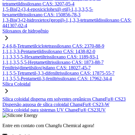
tetrametildissiloxano CAS: 3207-05-4
1,5-Bis[2-(3,4-epoxiciclohexil) etil]-1,1,3,3,5,5-
hexametiltrissiloxano CAS: 150856-78-3
1,3-Bis(3-(2-hidroxietoxi)propil)-1,1,3,3-tetrametildissiloxano CAS:
441307-02-4
Siloxanos de hidrogênio
2,4,6,8-Tetrametilciclotetrassiloxano CAS: 2370-88-9
1,1,1,3,3-Pentametildissiloxano CAS: 1438-82-0
1,1,3,3,5,5-Hexametiltrissiloxano CAS: 1189-93-1
1,1,1,3,5,5,5-Heptametiltrissiloxano CAS: 1873-88-7
Feniltris(dimetilsiloxi)silano CAS: 18027-45-7
1,1,5,5-Tetrametil-3,3-difeniltrissiloxano CAS: 17875-55-7
1,1,3,5,5-Pentametil-3-feniltrissiloxano CAS: 17962-34-4
Sílica Coloidal
Sílica coloidal dispersa em solventes orgânicos ChangFu® CS23
Dispersão aquosa de sílica coloidal ChangFu® CS23-W
Sílica coloidal para sistemas UV ChangFu® CS23UV
Entre em contato com Changfu Chemical agora!