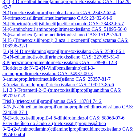
3-(1,3-Dimetilbutilideno)aminopropiltrietoxissilano CAS: 116229-
43-7
N-(Trimetoxissililpropil)metilcarbamato CAS: 23432-62-4
N-(trimetoxissililmetil)metilcarbamato CAS: 23432-64-6
N-[Dimetoxi(metil)sililmetil]metilcarbamato CAS: 23432-65-7
N-(6-aminohexil)aminopropiltrimetoxissilano CAS: 51895-58-0
N-(6-aminohexil)aminometiltrietoxissilano CAS: 15129-36-9
N-[5-(Trimetoxisililpropil)-2-aza-1-oxopentil]caprolactama CAS:
106996-32-1
[3-(N,N-Dimetilamino)propil]trimetoxissilano CAS: 2530-86-1
(3-(N-etilamino)isobutil)trimetoxissilano CAS: 227085-51-0
3-Piperazinopropilmetildimetoxissilano CAS: 128996-12-3
Cloridrato de N-[2-(N-Vinilbenzilamino)etil]-3-
aminopropiltrimetoxissilano CAS: 34937-00-3
3-aminopropiltris(trimetilsiloxi)silano CAS: 25357-81-7
3-(metacrilamidopropil)trietoxissilano CAS: 109213-85-6
1,1,3,3-Tetrametil-2-(3-(trimetoxissilil)propil)guanidina CAS:
69709-01-9
Tris[3-(trietoxissilil)propil]amina CAS: 18784-74-2
3-(N,N-Dimetilaminopropil)aminopropilmetildimetoxissilano CAS:
224638-27-1
N-(3-trietoxissililpropil)-4,5-dihidroimidazol CAS: 58068-97-6
Éster dietílico do ácido 3-(trietoxissilil)propilaspártico
3-[2-(2-Aminoetilamino)etilamino]propilmetildimetoxissilano CAS:
99740-64-4