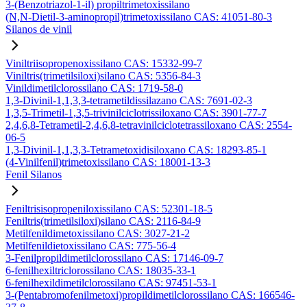
3-(Benzotriazol-1-il) propiltrimetoxissilano
(N,N-Dietil-3-aminopropil)trimetoxissilano CAS: 41051-80-3
Silanos de vinil
Viniltriisopropenoxissilano CAS: 15332-99-7
Viniltris(trimetilsiloxi)silano CAS: 5356-84-3
Vinildimetilclorossilano CAS: 1719-58-0
1,3-Divinil-1,1,3,3-tetrametildissilazano CAS: 7691-02-3
1,3,5-Trimetil-1,3,5-trivinilciclotrissiloxano CAS: 3901-77-7
2,4,6,8-Tetrametil-2,4,6,8-tetravinilciclotetrassiloxano CAS: 2554-
06-5
1,3-Divinil-1,1,3,3-Tetrametoxidisiloxano CAS: 18293-85-1
(4-Vinilfenil)trimetoxissilano CAS: 18001-13-3
Fenil Silanos
Feniltrisisopropeniloxissilano CAS: 52301-18-5
Feniltris(trimetilsiloxi)silano CAS: 2116-84-9
Metilfenildimetoxissilano CAS: 3027-21-2
Metilfenildietoxissilano CAS: 775-56-4
3-Fenilpropildimetilclorossilano CAS: 17146-09-7
6-fenilhexiltriclorossilano CAS: 18035-33-1
6-fenilhexildimetilclorossilano CAS: 97451-53-1
3-(Pentabromofenilmetoxi)propildimetilclorossilano CAS: 166546-