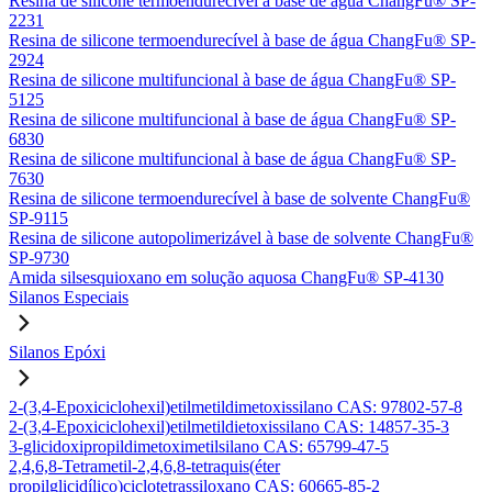
Resina de silicone termoendurecível à base de água ChangFu® SP-
2231
Resina de silicone termoendurecível à base de água ChangFu® SP-
2924
Resina de silicone multifuncional à base de água ChangFu® SP-
5125
Resina de silicone multifuncional à base de água ChangFu® SP-
6830
Resina de silicone multifuncional à base de água ChangFu® SP-
7630
Resina de silicone termoendurecível à base de solvente ChangFu®
SP-9115
Resina de silicone autopolimerizável à base de solvente ChangFu®
SP-9730
Amida silsesquioxano em solução aquosa ChangFu® SP-4130
Silanos Especiais
Silanos Epóxi
2-(3,4-Epoxiciclohexil)etilmetildimetoxissilano CAS: 97802-57-8
2-(3,4-Epoxiciclohexil)etilmetildietoxissilano CAS: 14857-35-3
3-glicidoxipropildimetoximetilsilano CAS: 65799-47-5
2,4,6,8-Tetrametil-2,4,6,8-tetraquis(éter
propilglicidílico)ciclotetrassiloxano CAS: 60665-85-2