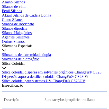
Amino Silanos
Silanos de vinil
Fenil Silanos
Alquil Silanos de Cadeia Longa
Ciano Silanes
Silanos de isocianato
Silanos dipodais
Silanos Halogênios
Agentes Sililantes
Outros Silanos
Siloxanos Especiais
Siloxanos de extremidade dupla
Siloxanos de hidrogênio
Sílica Coloidal
Sílica coloidal dispersa em solventes orgânicos ChangFu® CS23
Dispersão aquosa de sílica coloidal ChangFu® CS23-W
Sílica coloidal para sistemas UV ChangFu® CS23UV
Especificação
Descrição
3-metacryloxipropiltriclorosilano