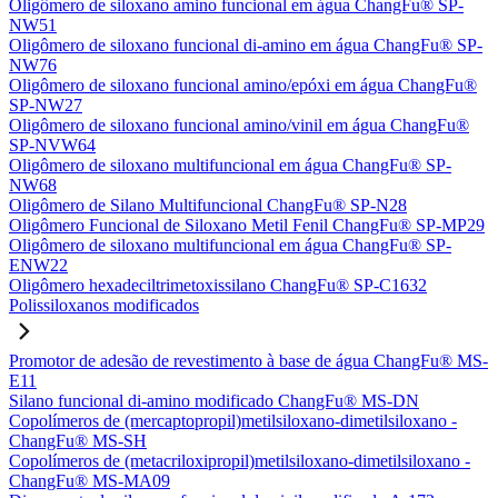
Oligômero de siloxano amino funcional em água ChangFu® SP-
NW51
Oligômero de siloxano funcional di-amino em água ChangFu® SP-
NW76
Oligômero de siloxano funcional amino/epóxi em água ChangFu®
SP-NW27
Oligômero de siloxano funcional amino/vinil em água ChangFu®
SP-NVW64
Oligômero de siloxano multifuncional em água ChangFu® SP-
NW68
Oligômero de Silano Multifuncional ChangFu® SP-N28
Oligômero Funcional de Siloxano Metil Fenil ChangFu® SP-MP29
Oligômero de siloxano multifuncional em água ChangFu® SP-
ENW22
Oligômero hexadeciltrimetoxissilano ChangFu® SP-C1632
Polissiloxanos modificados
Promotor de adesão de revestimento à base de água ChangFu® MS-
E11
Silano funcional di-amino modificado ChangFu® MS-DN
Copolímeros de (mercaptopropil)metilsiloxano-dimetilsiloxano -
ChangFu® MS-SH
Copolímeros de (metacriloxipropil)metilsiloxano-dimetilsiloxano -
ChangFu® MS-MA09