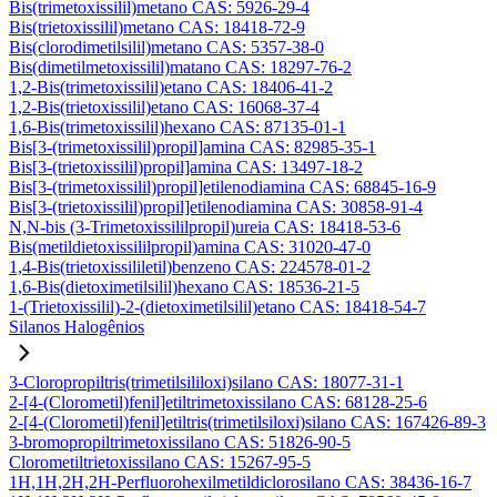
Bis(trimetoxissilil)metano CAS: 5926-29-4
Bis(trietoxissilil)metano CAS: 18418-72-9
Bis(clorodimetilsilil)metano CAS: 5357-38-0
Bis(dimetilmetoxissilil)matano CAS: 18297-76-2
1,2-Bis(trimetoxissilil)etano CAS: 18406-41-2
1,2-Bis(trietoxissilil)etano CAS: 16068-37-4
1,6-Bis(trimetoxissilil)hexano CAS: 87135-01-1
Bis[3-(trimetoxissilil)propil]amina CAS: 82985-35-1
Bis[3-(trietoxissilil)propil]amina CAS: 13497-18-2
Bis[3-(trimetoxissilil)propil]etilenodiamina CAS: 68845-16-9
Bis[3-(trietoxissilil)propil]etilenodiamina CAS: 30858-91-4
N,N-bis (3-Trimetoxissililpropil)ureia CAS: 18418-53-6
Bis(metildietoxissililpropil)amina CAS: 31020-47-0
1,4-Bis(trietoxissililetil)benzeno CAS: 224578-01-2
1,6-Bis(dietoximetilsilil)hexano CAS: 18536-21-5
1-(Trietoxissilil)-2-(dietoximetilsilil)etano CAS: 18418-54-7
Silanos Halogênios
3-Cloropropiltris(trimetilsililoxi)silano CAS: 18077-31-1
2-[4-(Clorometil)fenil]etiltrimetoxissilano CAS: 68128-25-6
2-[4-(Clorometil)fenil]etiltris(trimetilsiloxi)silano CAS: 167426-89-3
3-bromopropiltrimetoxissilano CAS: 51826-90-5
Clorometiltrietoxissilano CAS: 15267-95-5
1H,1H,2H,2H-Perfluorohexilmetildiclorosilano CAS: 38436-16-7