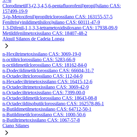
37-8
Clorodimetil[3-(2,3,4,5,6-pentafluorofenil)propil]silano CAS:
157499-19-9
3-(p-Metoxifenil)propiltriclorossilano CAS: 163155-57-5
Feniltris(vinildimetilsiloxi)silano CAS: 60111-47-9
1,3-Difenil-1,1,3,3-tetrametoxidisiloxano CAS: 17938-09-9
Metildifenilmetoxissilano CAS: 18407-48-2
Alquil Silanos de Cadeia Longa
n-Hexiltrimetoxissilano CAS: 3069-19-0
n-octiltriclorossilano CAS: 5283-66-9
n-octildimetilclorossilano CAS: 18162-84-0
n-Dodecildimetilclorossilano CAS: 66604-31-7
n-Octadeciltriclorossilano CAS: 112-04-9
n-Hexadeciltrimetoxissilano CAS: 16415-12-6
n-Octadeciltrimetoxissilano CAS: 3069-42-9
n-Octadeciltrietoxissilano CAS: 7399-00-0
n-Octadecildimetilclorossilano CAS: 18643-08-8
n-Octadecildiisobutilclorossilano CAS: 162578-86-1
n-Butildimetilmetoxissilano CAS: 64712-50-1
n-Butildimetilclorossilano CAS: 1000-50-6
n-Butiltrimetoxissilano CAS: 1067-57-8
Ciano Silanes