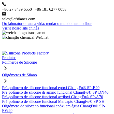
+86 27 8439 6550 | +86 181 6277 0058
sales@cfsilanes.com
Do laboratório para a vida: mudar o mundo para melhor
Visite nosso site chinês
Produtos
Polímeros de Silicone
Oligômeros de Silano
Pré-polímero de silicone funcional epóxi ChangFu® SP-E20
Pré-polímero de silicone di-amino funcional ChangFu® SP-DN46
Pré-polímero de silicone funcional acriloxi ChangFu® SP-A70
Pré-polímero de silicone funcional Mercapto ChangFu® SP-SH
Oligômero de siloxano funcional epóxi em água ChangFu® SP-
EW29