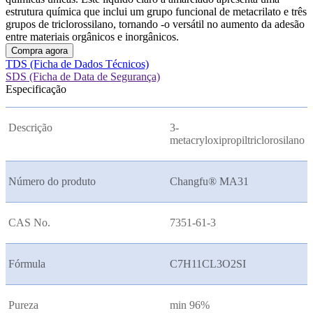
estrutura química que inclui um grupo funcional de metacrilato e três
grupos de triclorossilano, tornando -o versátil no aumento da adesão
entre materiais orgânicos e inorgânicos.
Compra agora
TDS (Ficha de Dados Técnicos)
SDS (Ficha de Data de Segurança)
Especificação
Descrição
3-
metacryloxipropiltriclorosilano
Número do produto
Changfu® MA31
CAS No.
7351-61-3
Fórmula
C7H11CL3O2SI
Pureza
min 96%