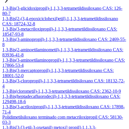
1,3-Bis(3-glicidoxipropil)-1,1,3,3-tetrametildissiloxano CAS: 126-
80-7
1,3-Bis[2-(3,4-epoxiciclohexil)etil]-1,1,3,3-tetrametildissiloxano
CAS: 18724-32-8
1,3-Bis(3-metacriloxipropil)-1,1,3,3-tetrametildissiloxano CAS:
18547-93-8
1,3-Bis(3-aminopropil)-1,1,3,3-tetrametildissiloxano CAS: 2469-55-
8
1,3-Bis(2-aminoetilaminometil)-1,1,3,3-tetrametildissiloxano CAS:
83936-41-8
1,3-Bis(3-aminoetilaminopropil)-1,1,3,3-tetrametildissiloxano CAS:
17866-53-4
1,3-Bis(3-mercaptopropil)-1,1,3,3-tetrametildissiloxano CAS:
18001-52-0
1,3-Bis(3-cloropropil)-1,1,3,3-tetrametildisiloxano CAS: 18132-72-
4
1,3-Bis(clorometil)-1,1,3,3-tetrametildissiloxano CAS: 2362-10-9
1,3-Bis(heptadecafluorodecil)-1,1,3,3-tetrametildissiloxano CAS:
129498-18-6
1,3-Bis(3-acriloxipropil)-1,1,3,3-tetrametildissiloxano CAS: 17898-
71-4
Polidimetilsiloxano terminado com metacriloxipropil CAS: 58130-
03-3
1,3-Bis[3-[3-etil-3-oxetanil) metoxi] propil]-1,1,3,3-