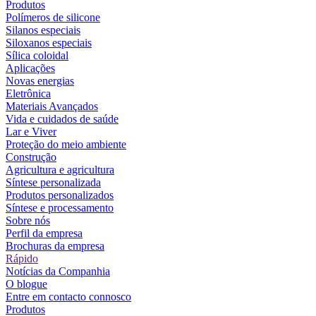
Produtos
Polímeros de silicone
Silanos especiais
Siloxanos especiais
Sílica coloidal
Aplicações
Novas energias
Eletrônica
Materiais Avançados
Vida e cuidados de saúde
Lar e Viver
Proteção do meio ambiente
Construção
Agricultura e agricultura
Síntese personalizada
Produtos personalizados
Síntese e processamento
Sobre nós
Perfil da empresa
Brochuras da empresa
Rápido
Notícias da Companhia
O blogue
Entre em contacto connosco
Produtos