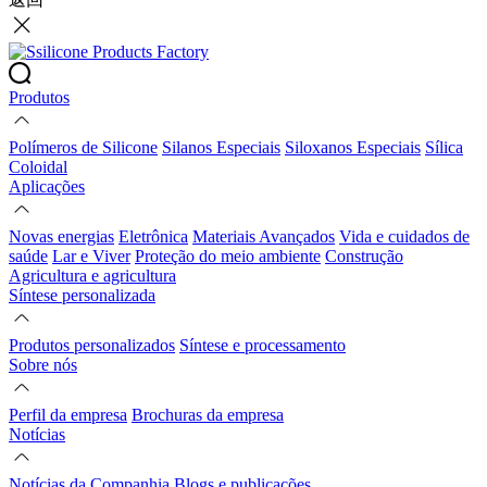
Produtos
Polímeros de Silicone
Silanos Especiais
Siloxanos Especiais
Sílica
Coloidal
Aplicações
Novas energias
Eletrônica
Materiais Avançados
Vida e cuidados de
saúde
Lar e Viver
Proteção do meio ambiente
Construção
Agricultura e agricultura
Síntese personalizada
Produtos personalizados
Síntese e processamento
Sobre nós
Perfil da empresa
Brochuras da empresa
Notícias
Notícias da Companhia
Blogs e publicações