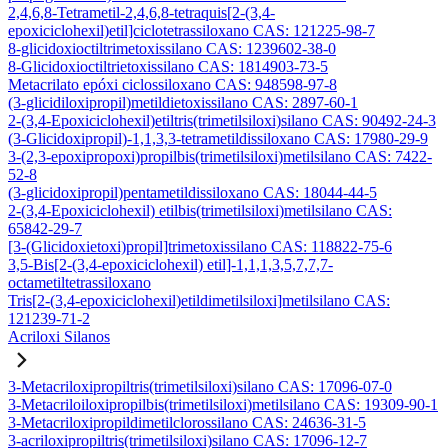
2,4,6,8-Tetrametil-2,4,6,8-tetraquis[2-(3,4-
epoxiciclohexil)etil]ciclotetrassiloxano CAS: 121225-98-7
8-glicidoxioctiltrimetoxissilano CAS: 1239602-38-0
8-Glicidoxioctiltrietoxissilano CAS: 1814903-73-5
Metacrilato epóxi ciclossiloxano CAS: 948598-97-8
(3-glicidiloxipropil)metildietoxissilano CAS: 2897-60-1
2-(3,4-Epoxiciclohexil)etiltris(trimetilsiloxi)silano CAS: 90492-24-3
(3-Glicidoxipropil)-1,1,3,3-tetrametildissiloxano CAS: 17980-29-9
3-(2,3-epoxipropoxi)propilbis(trimetilsiloxi)metilsilano CAS: 7422-
52-8
(3-glicidoxipropil)pentametildissiloxano CAS: 18044-44-5
2-(3,4-Epoxiciclohexil) etilbis(trimetilsiloxi)metilsilano CAS:
65842-29-7
[3-(Glicidoxietoxi)propil]trimetoxissilano CAS: 118822-75-6
3,5-Bis[2-(3,4-epoxiciclohexil) etil]-1,1,1,3,5,7,7,7-
octametiltetrassiloxano
Tris[2-(3,4-epoxiciclohexil)etildimetilsiloxi]metilsilano CAS:
121239-71-2
Acriloxi Silanos
3-Metacriloxipropiltris(trimetilsiloxi)silano CAS: 17096-07-0
3-Metacriloiloxipropilbis(trimetilsiloxi)metilsilano CAS: 19309-90-1
3-Metacriloxipropildimetilclorossilano CAS: 24636-31-5
3-acriloxipropiltris(trimetilsiloxi)silano CAS: 17096-12-7