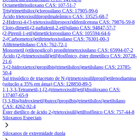
Octametiltrissiloxano CAS: 107-51-7
Tris(trimetilsiloxi)clorossilano CAS: 17905-99-6
Ácido trietoxissililpropilmaleâmico CAS: 33525-68-7
2-Hidroxi-4-(3-trietoxissililpropoxi)difenilcetona CAS: 79876-59-8
Cloro-dimetil-(2-naftalenil-2-etil)silano CAS: 94847-57-7
(2-Pirenil-1-etil)dimetilclorossilano CAS: 105594-64-6
2-(Carbometoxi)etiltrimetoxissilano CAS: 76301-00-3
Aliltrimetilsilano CAS: 762-72-1
Monometil (etilenoglicol) propiltrimetoxissilano CAS: 65994-07-2
Ácido (2-(trimetoxissilil)etil)fosfônico, éster dimetílico CAS: 20728-
21-6
3-(2-hidroxietoxi)propilbis(trimetilsiloxi)metilsilano CAS: 23785-
50-4
Sal trissódico de triacetato de N-(trimetoxissililpropil)etilenodiamina
(solução a 35% em água) CAS: 128850-89-5
1,1,3,3-Tetrametil-1-[2-(trimetoxissilil)etil]dissiloxano CAS:
137407-65-9
[3,3-Bis(hidroximetil)butoxi]propilbis(trimetilsiloxi)metilsilano
CAS: 4262-92-4
Éster dietílico de ácido 2-(trietoxissilil)etilfosfônico CAS: 757-44-8
Siloxanos Especiais
Siloxanos de extremidade dupla