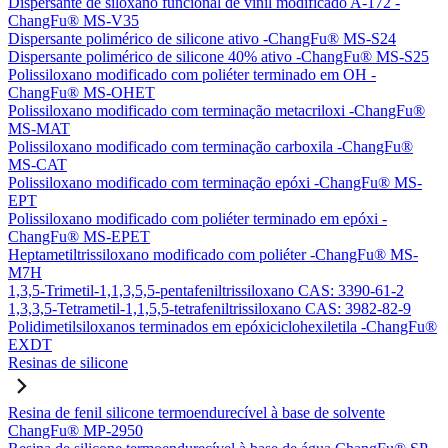
Dispersante de siloxano funcional de vinil modificado A-172 -
ChangFu® MS-V35
Dispersante polimérico de silicone ativo -ChangFu® MS-S24
Dispersante polimérico de silicone 40% ativo -ChangFu® MS-S25
Polissiloxano modificado com poliéter terminado em OH -
ChangFu® MS-OHET
Polissiloxano modificado com terminação metacriloxi -ChangFu®
MS-MAT
Polissiloxano modificado com terminação carboxila -ChangFu®
MS-CAT
Polissiloxano modificado com terminação epóxi -ChangFu® MS-
EPT
Polissiloxano modificado com poliéter terminado em epóxi -
ChangFu® MS-EPET
Heptametiltrissiloxano modificado com poliéter -ChangFu® MS-
M7H
1,3,5-Trimetil-1,1,3,5,5-pentafeniltrissiloxano CAS: 3390-61-2
1,3,3,5-Tetrametil-1,1,5,5-tetrafeniltrissiloxano CAS: 3982-82-9
Polidimetilsiloxanos terminados em epóxiciclohexiletila -ChangFu®
EXDT
Resinas de silicone
Resina de fenil silicone termoendurecível à base de solvente
ChangFu® MP-2950