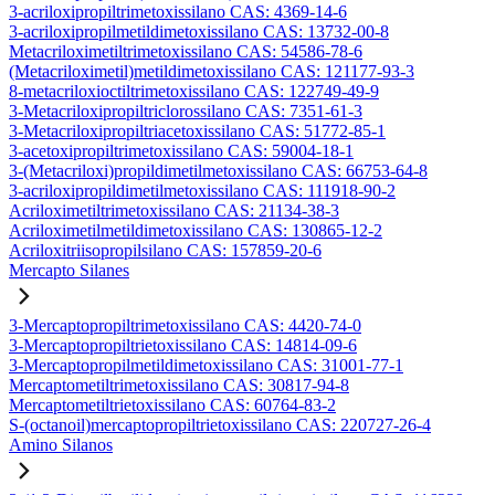
3-acriloxipropiltrimetoxissilano CAS: 4369-14-6
3-acriloxipropilmetildimetoxissilano CAS: 13732-00-8
Metacriloximetiltrimetoxissilano CAS: 54586-78-6
(Metacriloximetil)metildimetoxissilano CAS: 121177-93-3
8-metacriloxioctiltrimetoxissilano CAS: 122749-49-9
3-Metacriloxipropiltriclorossilano CAS: 7351-61-3
3-Metacriloxipropiltriacetoxissilano CAS: 51772-85-1
3-acetoxipropiltrimetoxissilano CAS: 59004-18-1
3-(Metacriloxi)propildimetilmetoxissilano CAS: 66753-64-8
3-acriloxipropildimetilmetoxissilano CAS: 111918-90-2
Acriloximetiltrimetoxissilano CAS: 21134-38-3
Acriloximetilmetildimetoxissilano CAS: 130865-12-2
Acriloxitriisopropilsilano CAS: 157859-20-6
Mercapto Silanes
3-Mercaptopropiltrimetoxissilano CAS: 4420-74-0
3-Mercaptopropiltrietoxissilano CAS: 14814-09-6
3-Mercaptopropilmetildimetoxissilano CAS: 31001-77-1
Mercaptometiltrimetoxissilano CAS: 30817-94-8
Mercaptometiltrietoxissilano CAS: 60764-83-2
S-(octanoil)mercaptopropiltrietoxissilano CAS: 220727-26-4
Amino Silanos