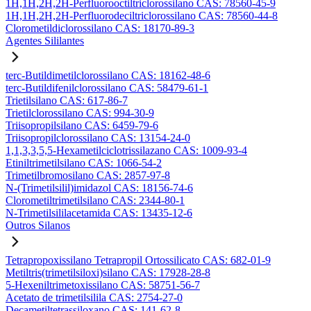
1H,1H,2H,2H-Perfluorooctiltriclorossilano CAS: 78560-45-9
1H,1H,2H,2H-Perfluorodeciltriclorossilano CAS: 78560-44-8
Clorometildiclorossilano CAS: 18170-89-3
Agentes Sililantes
terc-Butildimetilclorossilano CAS: 18162-48-6
terc-Butildifenilclorossilano CAS: 58479-61-1
Trietilsilano CAS: 617-86-7
Trietilclorossilano CAS: 994-30-9
Triisopropilsilano CAS: 6459-79-6
Triisopropilclorossilano CAS: 13154-24-0
1,1,3,3,5,5-Hexametilciclotrissilazano CAS: 1009-93-4
Etiniltrimetilsilano CAS: 1066-54-2
Trimetilbromosilano CAS: 2857-97-8
N-(Trimetilsilil)imidazol CAS: 18156-74-6
Clorometiltrimetilsilano CAS: 2344-80-1
N-Trimetilsililacetamida CAS: 13435-12-6
Outros Silanos
Tetrapropoxissilano Tetrapropil Ortossilicato CAS: 682-01-9
Metiltris(trimetilsiloxi)silano CAS: 17928-28-8
5-Hexeniltrimetoxissilano CAS: 58751-56-7
Acetato de trimetilsilila CAS: 2754-27-0
Decametiltetrassiloxano CAS: 141-62-8