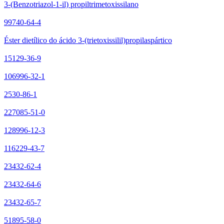
3-(Benzotriazol-1-il) propiltrimetoxissilano
99740-64-4
Éster dietílico do ácido 3-(trietoxissilil)propilaspártico
15129-36-9
106996-32-1
2530-86-1
227085-51-0
128996-12-3
116229-43-7
23432-62-4
23432-64-6
23432-65-7
51895-58-0