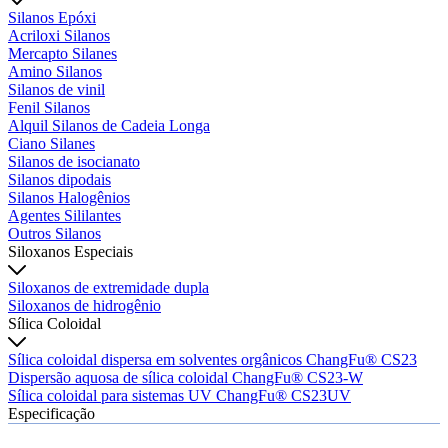
Silanos Epóxi
Acriloxi Silanos
Mercapto Silanes
Amino Silanos
Silanos de vinil
Fenil Silanos
Alquil Silanos de Cadeia Longa
Ciano Silanes
Silanos de isocianato
Silanos dipodais
Silanos Halogênios
Agentes Sililantes
Outros Silanos
Siloxanos Especiais
Siloxanos de extremidade dupla
Siloxanos de hidrogênio
Sílica Coloidal
Sílica coloidal dispersa em solventes orgânicos ChangFu® CS23
Dispersão aquosa de sílica coloidal ChangFu® CS23-W
Sílica coloidal para sistemas UV ChangFu® CS23UV
Especificação