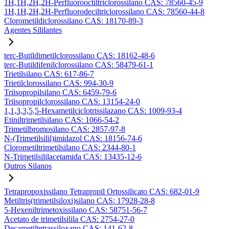
1H,1H,2H,2H-Perfluorooctiltriclorossilano CAS: 78560-45-9
1H,1H,2H,2H-Perfluorodeciltriclorossilano CAS: 78560-44-8
Clorometildiclorossilano CAS: 18170-89-3
Agentes Sililantes
terc-Butildimetilclorossilano CAS: 18162-48-6
terc-Butildifenilclorossilano CAS: 58479-61-1
Trietilsilano CAS: 617-86-7
Trietilclorossilano CAS: 994-30-9
Triisopropilsilano CAS: 6459-79-6
Triisopropilclorossilano CAS: 13154-24-0
1,1,3,3,5,5-Hexametilciclotrissilazano CAS: 1009-93-4
Etiniltrimetilsilano CAS: 1066-54-2
Trimetilbromosilano CAS: 2857-97-8
N-(Trimetilsilil)imidazol CAS: 18156-74-6
Clorometiltrimetilsilano CAS: 2344-80-1
N-Trimetilsililacetamida CAS: 13435-12-6
Outros Silanos
Tetrapropoxissilano Tetrapropil Ortossilicato CAS: 682-01-9
Metiltris(trimetilsiloxi)silano CAS: 17928-28-8
5-Hexeniltrimetoxissilano CAS: 58751-56-7
Acetato de trimetilsilila CAS: 2754-27-0
Decametiltetrassiloxano CAS: 141-62-8