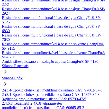
Resina de silicone termoendurecível à base de água ChangFu® SP-
2231
Resina de silicone termoendurecível à base de água ChangFu® SP-
2924
Resina de silicone multifuncional à base de água ChangFu® SP-
5125
Resina de silicone multifuncional à base de água ChangFu® SP-
6830
Resina de silicone multifuncional à base de água ChangFu® SP-
7630
Resina de silicone termoendurecível à base de solvente ChangFu®
SP-9115
Resina de silicone autopolimerizável à base de solvente ChangFu®
SP-9730
Amida silsesquioxano em solução aquosa ChangFu® SP-4130
Silanos Especiais
Silanos Epóxi
2-(3,4-Epoxiciclohexil)etilmetildimetoxissilano CAS: 97802-57-8
2-(3,4-Epoxiciclohexil)etilmetildietoxissilano CAS: 14857-35-3
3-glicidoxipropildimetoximetilsilano CAS: 65799-47-5
2,4,6,8-Tetrametil-2,4,6,8-tetraquis(éter
propilglicidílico)ciclotetrassiloxano CAS: 60665-85-2