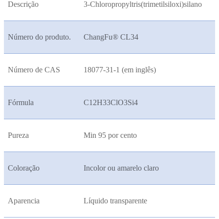
Descrição
3-Chloropropyltris(trimetilsiloxi)silano
Número do produto.
ChangFu® CL34
Número de CAS
18077-31-1 (em inglês)
Fórmula
C12H33ClO3Si4
Pureza
Min 95 por cento
Coloração
Incolor ou amarelo claro
Aparencia
Líquido transparente