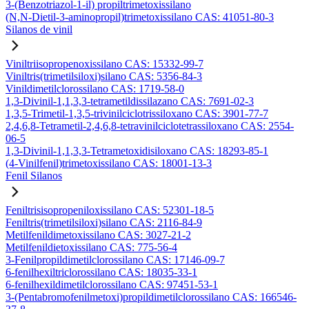
3-(Benzotriazol-1-il) propiltrimetoxissilano
(N,N-Dietil-3-aminopropil)trimetoxissilano CAS: 41051-80-3
Silanos de vinil
Viniltriisopropenoxissilano CAS: 15332-99-7
Viniltris(trimetilsiloxi)silano CAS: 5356-84-3
Vinildimetilclorossilano CAS: 1719-58-0
1,3-Divinil-1,1,3,3-tetrametildissilazano CAS: 7691-02-3
1,3,5-Trimetil-1,3,5-trivinilciclotrissiloxano CAS: 3901-77-7
2,4,6,8-Tetrametil-2,4,6,8-tetravinilciclotetrassiloxano CAS: 2554-
06-5
1,3-Divinil-1,1,3,3-Tetrametoxidisiloxano CAS: 18293-85-1
(4-Vinilfenil)trimetoxissilano CAS: 18001-13-3
Fenil Silanos
Feniltrisisopropeniloxissilano CAS: 52301-18-5
Feniltris(trimetilsiloxi)silano CAS: 2116-84-9
Metilfenildimetoxissilano CAS: 3027-21-2
Metilfenildietoxissilano CAS: 775-56-4
3-Fenilpropildimetilclorossilano CAS: 17146-09-7
6-fenilhexiltriclorossilano CAS: 18035-33-1
6-fenilhexildimetilclorossilano CAS: 97451-53-1
3-(Pentabromofenilmetoxi)propildimetilclorossilano CAS: 166546-