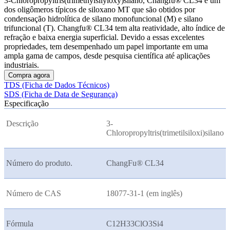
3-Chloropropyltris(trimethylsilyloxy)silano, Changfu® CL34 é um
dos oligômeros típicos de siloxano MT que são obtidos por
condensação hidrolítica de silano monofuncional (M) e silano
trifuncional (T). Changfu® CL34 tem alta reatividade, alto índice de
refração e baixa energia superficial. Devido a essas excelentes
propriedades, tem desempenhado um papel importante em uma
ampla gama de campos, desde pesquisa científica até aplicações
industriais.
Compra agora
TDS (Ficha de Dados Técnicos)
SDS (Ficha de Data de Segurança)
Especificação
Descrição
3-
Chloropropyltris(trimetilsiloxi)silano
Número do produto.
ChangFu® CL34
Número de CAS
18077-31-1 (em inglês)
Fórmula
C12H33ClO3Si4