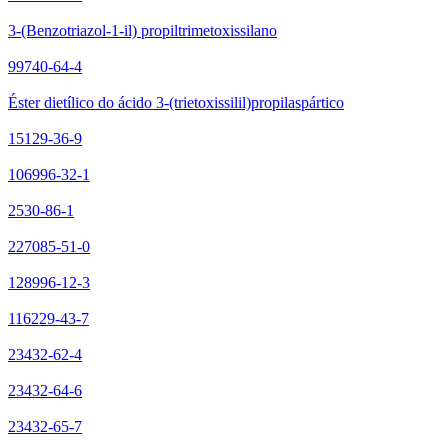
3-(Benzotriazol-1-il) propiltrimetoxissilano
99740-64-4
Éster dietílico do ácido 3-(trietoxissilil)propilaspártico
15129-36-9
106996-32-1
2530-86-1
227085-51-0
128996-12-3
116229-43-7
23432-62-4
23432-64-6
23432-65-7