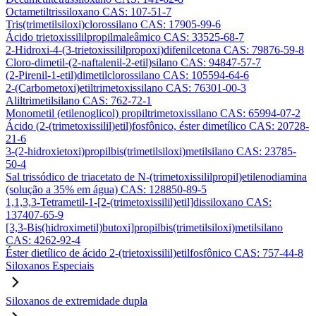
Octametiltrissiloxano CAS: 107-51-7
Tris(trimetilsiloxi)clorossilano CAS: 17905-99-6
Ácido trietoxissililpropilmaleâmico CAS: 33525-68-7
2-Hidroxi-4-(3-trietoxissililpropoxi)difenilcetona CAS: 79876-59-8
Cloro-dimetil-(2-naftalenil-2-etil)silano CAS: 94847-57-7
(2-Pirenil-1-etil)dimetilclorossilano CAS: 105594-64-6
2-(Carbometoxi)etiltrimetoxissilano CAS: 76301-00-3
Aliltrimetilsilano CAS: 762-72-1
Monometil (etilenoglicol) propiltrimetoxissilano CAS: 65994-07-2
Ácido (2-(trimetoxissilil)etil)fosfônico, éster dimetílico CAS: 20728-
21-6
3-(2-hidroxietoxi)propilbis(trimetilsiloxi)metilsilano CAS: 23785-
50-4
Sal trissódico de triacetato de N-(trimetoxissililpropil)etilenodiamina
(solução a 35% em água) CAS: 128850-89-5
1,1,3,3-Tetrametil-1-[2-(trimetoxissilil)etil]dissiloxano CAS:
137407-65-9
[3,3-Bis(hidroximetil)butoxi]propilbis(trimetilsiloxi)metilsilano
CAS: 4262-92-4
Éster dietílico de ácido 2-(trietoxissilil)etilfosfônico CAS: 757-44-8
Siloxanos Especiais
Siloxanos de extremidade dupla