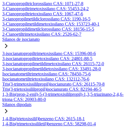
3-Cianopropiltriclorossilano CAS: 1071-27-8
3-Cianopropiltrimetoxissilano CAS: 55453-24-2
3-Cianopropiltrietoxissilano CAS: 1067-47-6
3-cianopropilmetildiclorossilano CAS: 1190-16-5
3-Cianopropilmetildimetoxissilano CAS: 153723-40-1
3-Cianopropildimetilclorossilano CAS: 18156-15-5
2-Cianoetiltrimetoxissilano CAS: 2526-62-7
Silanos de isocianato
3-isocianatopropiltrimetoxissilano CAS: 15396-00-6
3-isocianatopropiltrietoxissilano CAS: 24801-88-5
3-isocianatopropilmetildimetoxissilano CAS: 26115-72-0
3-isocianatopropilmetildietoxissilano CAS: 33491-28-0
Isocianatometiltrimetoxissilano CAS: 78450-75-6
Isocianatometiltrietoxissilano CAS: 132112-76-6
Tris(3-trimetoxissililpropil)isocianurato CAS: 26115-70-8
Tris(3-trietoxissililpropil)isocianurato CAS: 82194-46-5
1,3-Bis(prop-2-enil)-5-(3-trimetoxisililpropil)-1,3,5-triazinano-2,4,6-
triona CAS: 26903-80-0
Silanos dipodais
1,4-Bis(trietoxissilil)benzeno CAS: 2615-18-1
1,4-Bis(trimetoxissililetil)benzeno CAS: 58298-01-4