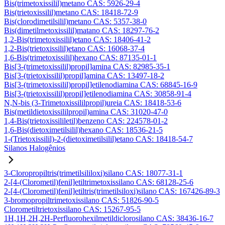
Bis(trimetoxissilil)metano CAS: 5926-29-4
Bis(trietoxissilil)metano CAS: 18418-72-9
Bis(clorodimetilsilil)metano CAS: 5357-38-0
Bis(dimetilmetoxissilil)matano CAS: 18297-76-2
1,2-Bis(trimetoxissilil)etano CAS: 18406-41-2
1,2-Bis(trietoxissilil)etano CAS: 16068-37-4
1,6-Bis(trimetoxissilil)hexano CAS: 87135-01-1
Bis[3-(trimetoxissilil)propil]amina CAS: 82985-35-1
Bis[3-(trietoxissilil)propil]amina CAS: 13497-18-2
Bis[3-(trimetoxissilil)propil]etilenodiamina CAS: 68845-16-9
Bis[3-(trietoxissilil)propil]etilenodiamina CAS: 30858-91-4
N,N-bis (3-Trimetoxissililpropil)ureia CAS: 18418-53-6
Bis(metildietoxissililpropil)amina CAS: 31020-47-0
1,4-Bis(trietoxissililetil)benzeno CAS: 224578-01-2
1,6-Bis(dietoximetilsilil)hexano CAS: 18536-21-5
1-(Trietoxissilil)-2-(dietoximetilsilil)etano CAS: 18418-54-7
Silanos Halogênios
3-Cloropropiltris(trimetilsililoxi)silano CAS: 18077-31-1
2-[4-(Clorometil)fenil]etiltrimetoxissilano CAS: 68128-25-6
2-[4-(Clorometil)fenil]etiltris(trimetilsiloxi)silano CAS: 167426-89-3
3-bromopropiltrimetoxissilano CAS: 51826-90-5
Clorometiltrietoxissilano CAS: 15267-95-5
1H,1H,2H,2H-Perfluorohexilmetildiclorosilano CAS: 38436-16-7