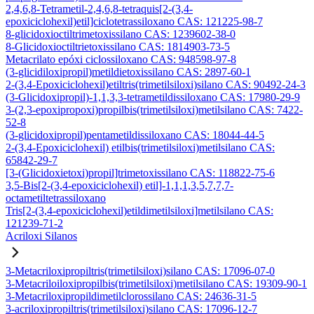
2,4,6,8-Tetrametil-2,4,6,8-tetraquis[2-(3,4-
epoxiciclohexil)etil]ciclotetrassiloxano CAS: 121225-98-7
8-glicidoxioctiltrimetoxissilano CAS: 1239602-38-0
8-Glicidoxioctiltrietoxissilano CAS: 1814903-73-5
Metacrilato epóxi ciclossiloxano CAS: 948598-97-8
(3-glicidiloxipropil)metildietoxissilano CAS: 2897-60-1
2-(3,4-Epoxiciclohexil)etiltris(trimetilsiloxi)silano CAS: 90492-24-3
(3-Glicidoxipropil)-1,1,3,3-tetrametildissiloxano CAS: 17980-29-9
3-(2,3-epoxipropoxi)propilbis(trimetilsiloxi)metilsilano CAS: 7422-
52-8
(3-glicidoxipropil)pentametildissiloxano CAS: 18044-44-5
2-(3,4-Epoxiciclohexil) etilbis(trimetilsiloxi)metilsilano CAS:
65842-29-7
[3-(Glicidoxietoxi)propil]trimetoxissilano CAS: 118822-75-6
3,5-Bis[2-(3,4-epoxiciclohexil) etil]-1,1,1,3,5,7,7,7-
octametiltetrassiloxano
Tris[2-(3,4-epoxiciclohexil)etildimetilsiloxi]metilsilano CAS:
121239-71-2
Acriloxi Silanos
3-Metacriloxipropiltris(trimetilsiloxi)silano CAS: 17096-07-0
3-Metacriloiloxipropilbis(trimetilsiloxi)metilsilano CAS: 19309-90-1
3-Metacriloxipropildimetilclorossilano CAS: 24636-31-5
3-acriloxipropiltris(trimetilsiloxi)silano CAS: 17096-12-7