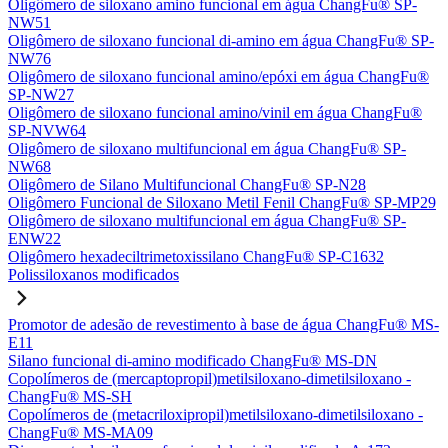
Oligômero de siloxano amino funcional em água ChangFu® SP-
NW51
Oligômero de siloxano funcional di-amino em água ChangFu® SP-
NW76
Oligômero de siloxano funcional amino/epóxi em água ChangFu®
SP-NW27
Oligômero de siloxano funcional amino/vinil em água ChangFu®
SP-NVW64
Oligômero de siloxano multifuncional em água ChangFu® SP-
NW68
Oligômero de Silano Multifuncional ChangFu® SP-N28
Oligômero Funcional de Siloxano Metil Fenil ChangFu® SP-MP29
Oligômero de siloxano multifuncional em água ChangFu® SP-
ENW22
Oligômero hexadeciltrimetoxissilano ChangFu® SP-C1632
Polissiloxanos modificados
Promotor de adesão de revestimento à base de água ChangFu® MS-
E11
Silano funcional di-amino modificado ChangFu® MS-DN
Copolímeros de (mercaptopropil)metilsiloxano-dimetilsiloxano -
ChangFu® MS-SH
Copolímeros de (metacriloxipropil)metilsiloxano-dimetilsiloxano -
ChangFu® MS-MA09