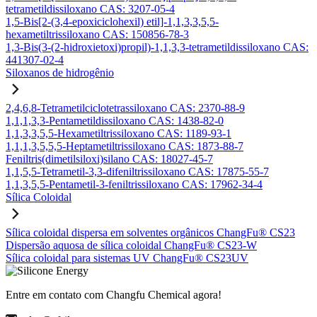
tetrametildissiloxano CAS: 3207-05-4
1,5-Bis[2-(3,4-epoxiciclohexil) etil]-1,1,3,3,5,5-
hexametiltrissiloxano CAS: 150856-78-3
1,3-Bis(3-(2-hidroxietoxi)propil)-1,1,3,3-tetrametildissiloxano CAS:
441307-02-4
Siloxanos de hidrogênio
2,4,6,8-Tetrametilciclotetrassiloxano CAS: 2370-88-9
1,1,1,3,3-Pentametildissiloxano CAS: 1438-82-0
1,1,3,3,5,5-Hexametiltrissiloxano CAS: 1189-93-1
1,1,1,3,5,5,5-Heptametiltrissiloxano CAS: 1873-88-7
Feniltris(dimetilsiloxi)silano CAS: 18027-45-7
1,1,5,5-Tetrametil-3,3-difeniltrissiloxano CAS: 17875-55-7
1,1,3,5,5-Pentametil-3-feniltrissiloxano CAS: 17962-34-4
Sílica Coloidal
Sílica coloidal dispersa em solventes orgânicos ChangFu® CS23
Dispersão aquosa de sílica coloidal ChangFu® CS23-W
Sílica coloidal para sistemas UV ChangFu® CS23UV
Entre em contato com Changfu Chemical agora!