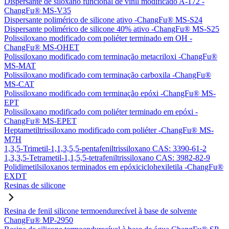
Dispersante de siloxano funcional de vinil modificado A-172 -
ChangFu® MS-V35
Dispersante polimérico de silicone ativo -ChangFu® MS-S24
Dispersante polimérico de silicone 40% ativo -ChangFu® MS-S25
Polissiloxano modificado com poliéter terminado em OH -
ChangFu® MS-OHET
Polissiloxano modificado com terminação metacriloxi -ChangFu®
MS-MAT
Polissiloxano modificado com terminação carboxila -ChangFu®
MS-CAT
Polissiloxano modificado com terminação epóxi -ChangFu® MS-
EPT
Polissiloxano modificado com poliéter terminado em epóxi -
ChangFu® MS-EPET
Heptametiltrissiloxano modificado com poliéter -ChangFu® MS-
M7H
1,3,5-Trimetil-1,1,3,5,5-pentafeniltrissiloxano CAS: 3390-61-2
1,3,3,5-Tetrametil-1,1,5,5-tetrafeniltrissiloxano CAS: 3982-82-9
Polidimetilsiloxanos terminados em epóxiciclohexiletila -ChangFu®
EXDT
Resinas de silicone
Resina de fenil silicone termoendurecível à base de solvente
ChangFu® MP-2950