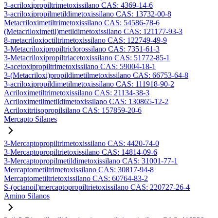
3-acriloxipropiltrimetoxissilano CAS: 4369-14-6
3-acriloxipropilmetildimetoxissilano CAS: 13732-00-8
Metacriloximetiltrimetoxissilano CAS: 54586-78-6
(Metacriloximetil)metildimetoxissilano CAS: 121177-93-3
8-metacriloxioctiltrimetoxissilano CAS: 122749-49-9
3-Metacriloxipropiltriclorossilano CAS: 7351-61-3
3-Metacriloxipropiltriacetoxissilano CAS: 51772-85-1
3-acetoxipropiltrimetoxissilano CAS: 59004-18-1
3-(Metacriloxi)propildimetilmetoxissilano CAS: 66753-64-8
3-acriloxipropildimetilmetoxissilano CAS: 111918-90-2
Acriloximetiltrimetoxissilano CAS: 21134-38-3
Acriloximetilmetildimetoxissilano CAS: 130865-12-2
Acriloxitriisopropilsilano CAS: 157859-20-6
Mercapto Silanes
3-Mercaptopropiltrimetoxissilano CAS: 4420-74-0
3-Mercaptopropiltrietoxissilano CAS: 14814-09-6
3-Mercaptopropilmetildimetoxissilano CAS: 31001-77-1
Mercaptometiltrimetoxissilano CAS: 30817-94-8
Mercaptometiltrietoxissilano CAS: 60764-83-2
S-(octanoil)mercaptopropiltrietoxissilano CAS: 220727-26-4
Amino Silanos