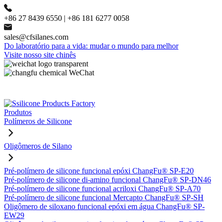
+86 27 8439 6550 | +86 181 6277 0058
sales@cfsilanes.com
Do laboratório para a vida: mudar o mundo para melhor
Visite nosso site chinês
Produtos
Polímeros de Silicone
Oligômeros de Silano
Pré-polímero de silicone funcional epóxi ChangFu® SP-E20
Pré-polímero de silicone di-amino funcional ChangFu® SP-DN46
Pré-polímero de silicone funcional acriloxi ChangFu® SP-A70
Pré-polímero de silicone funcional Mercapto ChangFu® SP-SH
Oligômero de siloxano funcional epóxi em água ChangFu® SP-
EW29