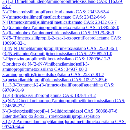
3-(1,3-Dimetilbutilideno)aminopropiltrietoxissilano CAS: 116229-
43-7
N-(Trimetoxissililpropil)metilcarbamato CAS: 23432-62-4
N-(trimetoxissililmetil)metilcarbamato CAS: 23432-64-6
N-[Dimetoxi(metil)sililmetil]metilcarbamato CAS: 23432-65-7
N-(6-aminohexil)aminopropiltrimetoxissilano CAS: 51895-58-0
N-(6-aminohexil)aminometiltrietoxissilano CAS: 15129-36-9
N-[5-(Trimetoxisililpropil)-2-aza-1-oxopentil]caprolactama CAS:
106996-32-1
[3-(N,N-Dimetilamino)propil]trimetoxissilano CAS: 2530-86-1
(3-(N-etilamino)isobutil)trimetoxissilano CAS: 227085-51-0
3-Piperazinopropilmetildimetoxissilano CAS: 128996-12-3
Cloridrato de N-[2-(N-Vinilbenzilamino)etil]-3-
aminopropiltrimetoxissilano CAS: 34937-00-3
3-aminopropiltris(trimetilsiloxi)silano CAS: 25357-81-7
3-(metacrilamidopropil)trietoxissilano CAS: 109213-85-6
1,1,3,3-Tetrametil-2-(3-(trimetoxissilil)propil)guanidina CAS:
69709-01-9
Tris[3-(trietoxissilil)propil]amina CAS: 18784-74-2
3-(N,N-Dimetilaminopropil)aminopropilmetildimetoxissilano CAS:
224638-27-1
N-(3-trietoxissililpropil)-4,5-dihidroimidazol CAS: 58068-97-6
Éster dietílico do ácido 3-(trietoxissilil)propilaspártico
3-[2-(2-Aminoetilamino)etilamino]propilmetildimetoxissilano CAS:
99740-64-4