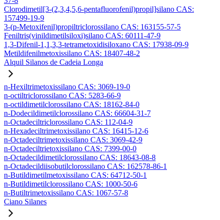
37-8
Clorodimetil[3-(2,3,4,5,6-pentafluorofenil)propil]silano CAS:
157499-19-9
3-(p-Metoxifenil)propiltriclorossilano CAS: 163155-57-5
Feniltris(vinildimetilsiloxi)silano CAS: 60111-47-9
1,3-Difenil-1,1,3,3-tetrametoxidisiloxano CAS: 17938-09-9
Metildifenilmetoxissilano CAS: 18407-48-2
Alquil Silanos de Cadeia Longa
n-Hexiltrimetoxissilano CAS: 3069-19-0
n-octiltriclorossilano CAS: 5283-66-9
n-octildimetilclorossilano CAS: 18162-84-0
n-Dodecildimetilclorossilano CAS: 66604-31-7
n-Octadeciltriclorossilano CAS: 112-04-9
n-Hexadeciltrimetoxissilano CAS: 16415-12-6
n-Octadeciltrimetoxissilano CAS: 3069-42-9
n-Octadeciltrietoxissilano CAS: 7399-00-0
n-Octadecildimetilclorossilano CAS: 18643-08-8
n-Octadecildiisobutilclorossilano CAS: 162578-86-1
n-Butildimetilmetoxissilano CAS: 64712-50-1
n-Butildimetilclorossilano CAS: 1000-50-6
n-Butiltrimetoxissilano CAS: 1067-57-8
Ciano Silanes