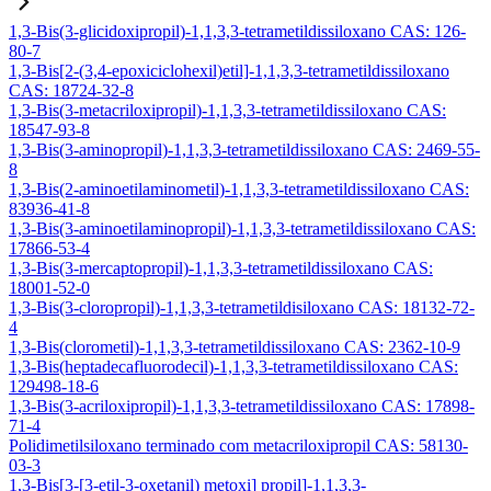
1,3-Bis(3-glicidoxipropil)-1,1,3,3-tetrametildissiloxano CAS: 126-
80-7
1,3-Bis[2-(3,4-epoxiciclohexil)etil]-1,1,3,3-tetrametildissiloxano
CAS: 18724-32-8
1,3-Bis(3-metacriloxipropil)-1,1,3,3-tetrametildissiloxano CAS:
18547-93-8
1,3-Bis(3-aminopropil)-1,1,3,3-tetrametildissiloxano CAS: 2469-55-
8
1,3-Bis(2-aminoetilaminometil)-1,1,3,3-tetrametildissiloxano CAS:
83936-41-8
1,3-Bis(3-aminoetilaminopropil)-1,1,3,3-tetrametildissiloxano CAS:
17866-53-4
1,3-Bis(3-mercaptopropil)-1,1,3,3-tetrametildissiloxano CAS:
18001-52-0
1,3-Bis(3-cloropropil)-1,1,3,3-tetrametildisiloxano CAS: 18132-72-
4
1,3-Bis(clorometil)-1,1,3,3-tetrametildissiloxano CAS: 2362-10-9
1,3-Bis(heptadecafluorodecil)-1,1,3,3-tetrametildissiloxano CAS:
129498-18-6
1,3-Bis(3-acriloxipropil)-1,1,3,3-tetrametildissiloxano CAS: 17898-
71-4
Polidimetilsiloxano terminado com metacriloxipropil CAS: 58130-
03-3
1,3-Bis[3-[3-etil-3-oxetanil) metoxi] propil]-1,1,3,3-