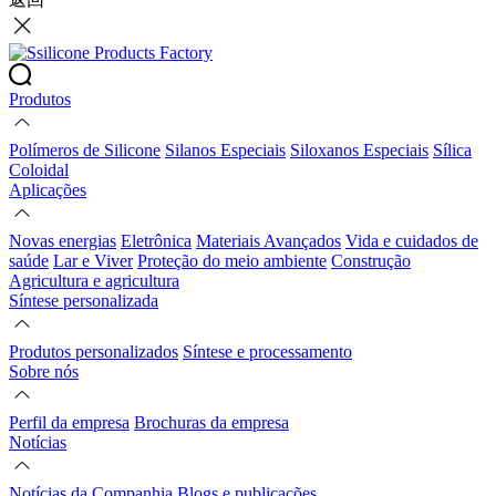
Produtos
Polímeros de Silicone
Silanos Especiais
Siloxanos Especiais
Sílica
Coloidal
Aplicações
Novas energias
Eletrônica
Materiais Avançados
Vida e cuidados de
saúde
Lar e Viver
Proteção do meio ambiente
Construção
Agricultura e agricultura
Síntese personalizada
Produtos personalizados
Síntese e processamento
Sobre nós
Perfil da empresa
Brochuras da empresa
Notícias
Notícias da Companhia
Blogs e publicações