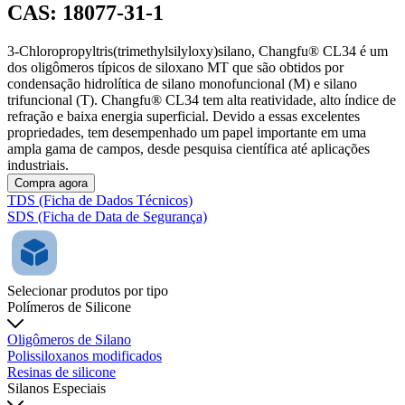
CAS: 18077-31-1
3-Chloropropyltris(trimethylsilyloxy)silano, Changfu® CL34 é um
dos oligômeros típicos de siloxano MT que são obtidos por
condensação hidrolítica de silano monofuncional (M) e silano
trifuncional (T). Changfu® CL34 tem alta reatividade, alto índice de
refração e baixa energia superficial. Devido a essas excelentes
propriedades, tem desempenhado um papel importante em uma
ampla gama de campos, desde pesquisa científica até aplicações
industriais.
Compra agora
TDS (Ficha de Dados Técnicos)
SDS (Ficha de Data de Segurança)
Selecionar produtos por tipo
Polímeros de Silicone
Oligômeros de Silano
Polissiloxanos modificados
Resinas de silicone
Silanos Especiais