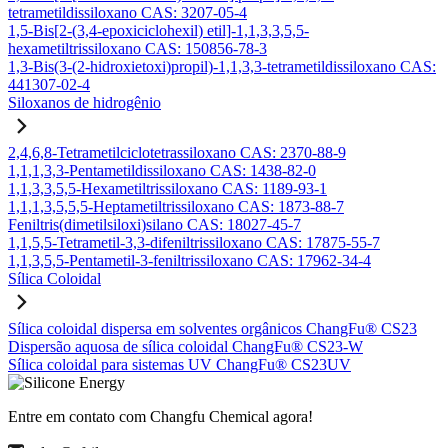
tetrametildissiloxano CAS: 3207-05-4
1,5-Bis[2-(3,4-epoxiciclohexil) etil]-1,1,3,3,5,5-
hexametiltrissiloxano CAS: 150856-78-3
1,3-Bis(3-(2-hidroxietoxi)propil)-1,1,3,3-tetrametildissiloxano CAS:
441307-02-4
Siloxanos de hidrogênio
2,4,6,8-Tetrametilciclotetrassiloxano CAS: 2370-88-9
1,1,1,3,3-Pentametildissiloxano CAS: 1438-82-0
1,1,3,3,5,5-Hexametiltrissiloxano CAS: 1189-93-1
1,1,1,3,5,5,5-Heptametiltrissiloxano CAS: 1873-88-7
Feniltris(dimetilsiloxi)silano CAS: 18027-45-7
1,1,5,5-Tetrametil-3,3-difeniltrissiloxano CAS: 17875-55-7
1,1,3,5,5-Pentametil-3-feniltrissiloxano CAS: 17962-34-4
Sílica Coloidal
Sílica coloidal dispersa em solventes orgânicos ChangFu® CS23
Dispersão aquosa de sílica coloidal ChangFu® CS23-W
Sílica coloidal para sistemas UV ChangFu® CS23UV
Entre em contato com Changfu Chemical agora!