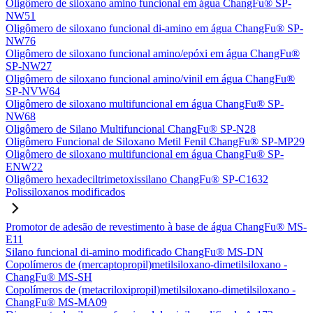
Oligômero de siloxano amino funcional em água ChangFu® SP-
NW51
Oligômero de siloxano funcional di-amino em água ChangFu® SP-
NW76
Oligômero de siloxano funcional amino/epóxi em água ChangFu®
SP-NW27
Oligômero de siloxano funcional amino/vinil em água ChangFu®
SP-NVW64
Oligômero de siloxano multifuncional em água ChangFu® SP-
NW68
Oligômero de Silano Multifuncional ChangFu® SP-N28
Oligômero Funcional de Siloxano Metil Fenil ChangFu® SP-MP29
Oligômero de siloxano multifuncional em água ChangFu® SP-
ENW22
Oligômero hexadeciltrimetoxissilano ChangFu® SP-C1632
Polissiloxanos modificados
Promotor de adesão de revestimento à base de água ChangFu® MS-
E11
Silano funcional di-amino modificado ChangFu® MS-DN
Copolímeros de (mercaptopropil)metilsiloxano-dimetilsiloxano -
ChangFu® MS-SH
Copolímeros de (metacriloxipropil)metilsiloxano-dimetilsiloxano -
ChangFu® MS-MA09