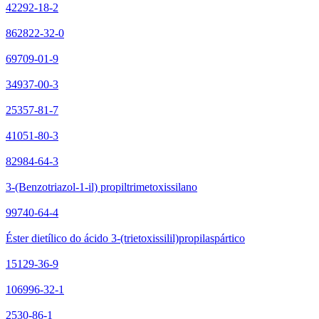
42292-18-2
862822-32-0
69709-01-9
34937-00-3
25357-81-7
41051-80-3
82984-64-3
3-(Benzotriazol-1-il) propiltrimetoxissilano
99740-64-4
Éster dietílico do ácido 3-(trietoxissilil)propilaspártico
15129-36-9
106996-32-1
2530-86-1