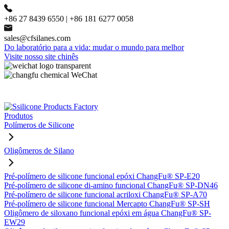
+86 27 8439 6550 | +86 181 6277 0058
sales@cfsilanes.com
Do laboratório para a vida: mudar o mundo para melhor
Visite nosso site chinês
Produtos
Polímeros de Silicone
Oligômeros de Silano
Pré-polímero de silicone funcional epóxi ChangFu® SP-E20
Pré-polímero de silicone di-amino funcional ChangFu® SP-DN46
Pré-polímero de silicone funcional acriloxi ChangFu® SP-A70
Pré-polímero de silicone funcional Mercapto ChangFu® SP-SH
Oligômero de siloxano funcional epóxi em água ChangFu® SP-
EW29