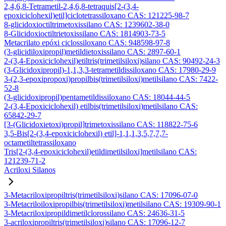
2,4,6,8-Tetrametil-2,4,6,8-tetraquis[2-(3,4-
epoxiciclohexil)etil]ciclotetrassiloxano CAS: 121225-98-7
8-glicidoxioctiltrimetoxissilano CAS: 1239602-38-0
8-Glicidoxioctiltrietoxissilano CAS: 1814903-73-5
Metacrilato epóxi ciclossiloxano CAS: 948598-97-8
(3-glicidiloxipropil)metildietoxissilano CAS: 2897-60-1
2-(3,4-Epoxiciclohexil)etiltris(trimetilsiloxi)silano CAS: 90492-24-3
(3-Glicidoxipropil)-1,1,3,3-tetrametildissiloxano CAS: 17980-29-9
3-(2,3-epoxipropoxi)propilbis(trimetilsiloxi)metilsilano CAS: 7422-
52-8
(3-glicidoxipropil)pentametildissiloxano CAS: 18044-44-5
2-(3,4-Epoxiciclohexil) etilbis(trimetilsiloxi)metilsilano CAS:
65842-29-7
[3-(Glicidoxietoxi)propil]trimetoxissilano CAS: 118822-75-6
3,5-Bis[2-(3,4-epoxiciclohexil) etil]-1,1,1,3,5,7,7,7-
octametiltetrassiloxano
Tris[2-(3,4-epoxiciclohexil)etildimetilsiloxi]metilsilano CAS:
121239-71-2
Acriloxi Silanos
3-Metacriloxipropiltris(trimetilsiloxi)silano CAS: 17096-07-0
3-Metacriloiloxipropilbis(trimetilsiloxi)metilsilano CAS: 19309-90-1
3-Metacriloxipropildimetilclorossilano CAS: 24636-31-5
3-acriloxipropiltris(trimetilsiloxi)silano CAS: 17096-12-7