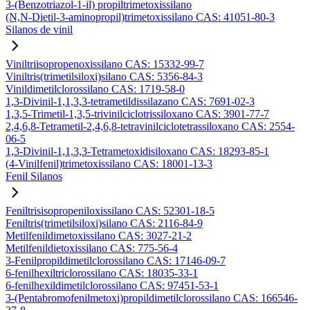
3-(Benzotriazol-1-il) propiltrimetoxissilano
(N,N-Dietil-3-aminopropil)trimetoxissilano CAS: 41051-80-3
Silanos de vinil
Viniltriisopropenoxissilano CAS: 15332-99-7
Viniltris(trimetilsiloxi)silano CAS: 5356-84-3
Vinildimetilclorossilano CAS: 1719-58-0
1,3-Divinil-1,1,3,3-tetrametildissilazano CAS: 7691-02-3
1,3,5-Trimetil-1,3,5-trivinilciclotrissiloxano CAS: 3901-77-7
2,4,6,8-Tetrametil-2,4,6,8-tetravinilciclotetrassiloxano CAS: 2554-
06-5
1,3-Divinil-1,1,3,3-Tetrametoxidisiloxano CAS: 18293-85-1
(4-Vinilfenil)trimetoxissilano CAS: 18001-13-3
Fenil Silanos
Feniltrisisopropeniloxissilano CAS: 52301-18-5
Feniltris(trimetilsiloxi)silano CAS: 2116-84-9
Metilfenildimetoxissilano CAS: 3027-21-2
Metilfenildietoxissilano CAS: 775-56-4
3-Fenilpropildimetilclorossilano CAS: 17146-09-7
6-fenilhexiltriclorossilano CAS: 18035-33-1
6-fenilhexildimetilclorossilano CAS: 97451-53-1
3-(Pentabromofenilmetoxi)propildimetilclorossilano CAS: 166546-