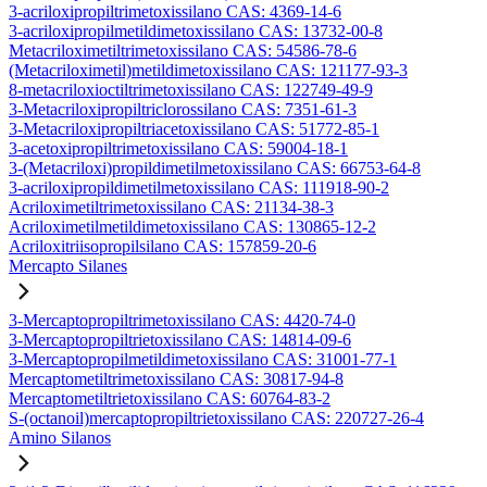
3-acriloxipropiltrimetoxissilano CAS: 4369-14-6
3-acriloxipropilmetildimetoxissilano CAS: 13732-00-8
Metacriloximetiltrimetoxissilano CAS: 54586-78-6
(Metacriloximetil)metildimetoxissilano CAS: 121177-93-3
8-metacriloxioctiltrimetoxissilano CAS: 122749-49-9
3-Metacriloxipropiltriclorossilano CAS: 7351-61-3
3-Metacriloxipropiltriacetoxissilano CAS: 51772-85-1
3-acetoxipropiltrimetoxissilano CAS: 59004-18-1
3-(Metacriloxi)propildimetilmetoxissilano CAS: 66753-64-8
3-acriloxipropildimetilmetoxissilano CAS: 111918-90-2
Acriloximetiltrimetoxissilano CAS: 21134-38-3
Acriloximetilmetildimetoxissilano CAS: 130865-12-2
Acriloxitriisopropilsilano CAS: 157859-20-6
Mercapto Silanes
3-Mercaptopropiltrimetoxissilano CAS: 4420-74-0
3-Mercaptopropiltrietoxissilano CAS: 14814-09-6
3-Mercaptopropilmetildimetoxissilano CAS: 31001-77-1
Mercaptometiltrimetoxissilano CAS: 30817-94-8
Mercaptometiltrietoxissilano CAS: 60764-83-2
S-(octanoil)mercaptopropiltrietoxissilano CAS: 220727-26-4
Amino Silanos