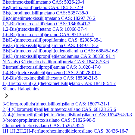
Bis(trimetoxissilil)metano CAS: 5926-29-4
Bis(trietoxissilil)metano CAS: 18418-72-9
Bis(clorodimetilsilil)metano CAS: 5357-38-0
Bis(dimetilmetoxissilil)matano CAS: 18297-76-2
1,2-Bis(trimetoxissilil)etano CAS: 18406-41-2
1,2-Bis(trietoxissilil)etano CAS: 16068-37-4
1,6-Bis(trimetoxissilil)hexano CAS: 87135-01-1
Bis[3-(trimetoxissilil)propil]amina CAS: 82985-35-1
Bis[3-(trietoxissilil)propil]amina CAS: 13497-18-2
Bis[3-(trimetoxissilil)propil]etilenodiamina CAS: 68845-16-9
Bis[3-(trietoxissilil)propil]etilenodiamina CAS: 30858-91-4
N,N-bis (3-Trimetoxissililpropil)ureia CAS: 18418-53-6
Bis(metildietoxissililpropil)amina CAS: 31020-47-0
1,4-Bis(trietoxissililetil)benzeno CAS: 224578-01-2
1,6-Bis(dietoximetilsilil)hexano CAS: 18536-21-5
1-(Trietoxissilil)-2-(dietoximetilsilil)etano CAS: 18418-54-7
Silanos Halogênios
3-Cloropropiltris(trimetilsililoxi)silano CAS: 18077-31-1
2-[4-(Clorometil)fenil]etiltrimetoxissilano CAS: 68128-25-6
2-[4-(Clorometil)fenil]etiltris(trimetilsiloxi)silano CAS: 167426-89-3
3-bromopropiltrimetoxissilano CAS: 51826-90-5
Clorometiltrietoxissilano CAS: 15267-95-5
1H,1H,2H,2H-Perfluorohexilmetildiclorosilano CAS: 38436-16-7