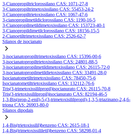
3-Cianopropiltriclorossilano CAS: 1071-27-8
3-Cianopropiltrimetoxissilano CAS: 55453-24-2
3-Cianopropiltrietoxissilano CAS: 1067-47-6
3-cianopropilmetildiclorossilano CAS: 1190-16-5
3-Cianopropilmetildimetoxissilano CAS: 153723-40-1
3-Cianopropildimetilclorossilano CAS: 18156-15-5
2-Cianoetiltrimetoxissilano CAS: 2526-62-7
Silanos de isocianato
3-isocianatopropiltrimetoxissilano CAS: 15396-00-6
3-isocianatopropiltrietoxissilano CAS: 24801-88-5
3-isocianatopropilmetildimetoxissilano CAS: 26115-72-0
3-isocianatopropilmetildietoxissilano CAS: 33491-28-0
Isocianatometiltrimetoxissilano CAS: 78450-75-6
Isocianatometiltrietoxissilano CAS: 132112-76-6
Tris(3-trimetoxissililpropil)isocianurato CAS: 26115-70-8
Tris(3-trietoxissililpropil)isocianurato CAS: 82194-46-5
1,3-Bis(prop-2-enil)-5-(3-trimetoxisililpropil)-1,3,5-triazinano-2,4,6-
triona CAS: 26903-80-0
Silanos dipodais
1,4-Bis(trietoxissilil)benzeno CAS: 2615-18-1
1,4-Bis(trimetoxissililetil)benzeno CAS: 58298-01-4