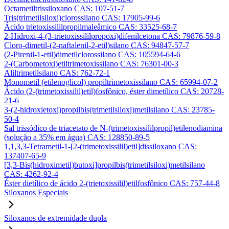
Octametiltrissiloxano CAS: 107-51-7
Tris(trimetilsiloxi)clorossilano CAS: 17905-99-6
Ácido trietoxissililpropilmaleâmico CAS: 33525-68-7
2-Hidroxi-4-(3-trietoxissililpropoxi)difenilcetona CAS: 79876-59-8
Cloro-dimetil-(2-naftalenil-2-etil)silano CAS: 94847-57-7
(2-Pirenil-1-etil)dimetilclorossilano CAS: 105594-64-6
2-(Carbometoxi)etiltrimetoxissilano CAS: 76301-00-3
Aliltrimetilsilano CAS: 762-72-1
Monometil (etilenoglicol) propiltrimetoxissilano CAS: 65994-07-2
Ácido (2-(trimetoxissilil)etil)fosfônico, éster dimetílico CAS: 20728-
21-6
3-(2-hidroxietoxi)propilbis(trimetilsiloxi)metilsilano CAS: 23785-
50-4
Sal trissódico de triacetato de N-(trimetoxissililpropil)etilenodiamina
(solução a 35% em água) CAS: 128850-89-5
1,1,3,3-Tetrametil-1-[2-(trimetoxissilil)etil]dissiloxano CAS:
137407-65-9
[3,3-Bis(hidroximetil)butoxi]propilbis(trimetilsiloxi)metilsilano
CAS: 4262-92-4
Éster dietílico de ácido 2-(trietoxissilil)etilfosfônico CAS: 757-44-8
Siloxanos Especiais
Siloxanos de extremidade dupla