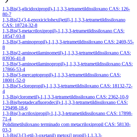
1,3-Bis(3-glicidoxipropil)-1,1,3,3-tetrametildissiloxano CAS: 126-
80-7
1,3-Bis[2-(3,4-epoxiciclohexil)etil]-1,1,3,3-tetrametildissiloxano
CAS: 18724-32-8
1,3-Bis(3-metacriloxipropil)-1,1,3,3-tetrametildissiloxano CAS:
18547-93-8
1,3-Bis(3-aminopropil)-1,1,3,3-tetrametildissiloxano CAS: 2469-55-
8
1,3-Bis(2-aminoetilaminometil)-1,1,3,3-tetrametildissiloxano CAS:
83936-41-8
1,3-Bis(3-aminoetilaminopropil)-1,1,3,3-tetrametildissiloxano CAS:
17866-53-4
1,3-Bis(3-mercaptopropil)-1,1,3,3-tetrametildissiloxano CAS:
18001-52-0
1,3-Bis(3-cloropropil)-1,1,3,3-tetrametildisiloxano CAS: 18132-72-
4
1,3-Bis(clorometil)-1,1,3,3-tetrametildissiloxano CAS: 2362-10-9
1,3-Bis(heptadecafluorodecil)-1,1,3,3-tetrametildissiloxano CAS:
129498-18-6
1,3-Bis(3-acriloxipropil)-1,1,3,3-tetrametildissiloxano CAS: 17898-
71-4
Polidimetilsiloxano terminado com metacriloxipropil CAS: 58130-
03-3
1,3-Bis[3-[3-etil-3-oxetanil) metoxi] propil]-1,1,3,3-