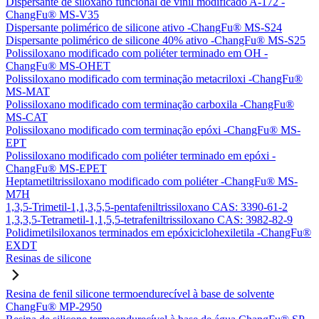
Dispersante de siloxano funcional de vinil modificado A-172 -
ChangFu® MS-V35
Dispersante polimérico de silicone ativo -ChangFu® MS-S24
Dispersante polimérico de silicone 40% ativo -ChangFu® MS-S25
Polissiloxano modificado com poliéter terminado em OH -
ChangFu® MS-OHET
Polissiloxano modificado com terminação metacriloxi -ChangFu®
MS-MAT
Polissiloxano modificado com terminação carboxila -ChangFu®
MS-CAT
Polissiloxano modificado com terminação epóxi -ChangFu® MS-
EPT
Polissiloxano modificado com poliéter terminado em epóxi -
ChangFu® MS-EPET
Heptametiltrissiloxano modificado com poliéter -ChangFu® MS-
M7H
1,3,5-Trimetil-1,1,3,5,5-pentafeniltrissiloxano CAS: 3390-61-2
1,3,3,5-Tetrametil-1,1,5,5-tetrafeniltrissiloxano CAS: 3982-82-9
Polidimetilsiloxanos terminados em epóxiciclohexiletila -ChangFu®
EXDT
Resinas de silicone
Resina de fenil silicone termoendurecível à base de solvente
ChangFu® MP-2950