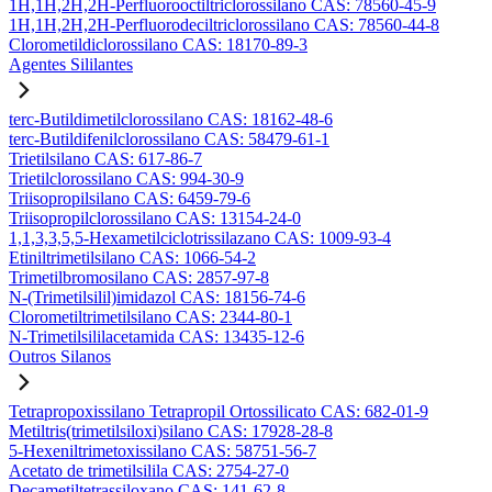
1H,1H,2H,2H-Perfluorooctiltriclorossilano CAS: 78560-45-9
1H,1H,2H,2H-Perfluorodeciltriclorossilano CAS: 78560-44-8
Clorometildiclorossilano CAS: 18170-89-3
Agentes Sililantes
terc-Butildimetilclorossilano CAS: 18162-48-6
terc-Butildifenilclorossilano CAS: 58479-61-1
Trietilsilano CAS: 617-86-7
Trietilclorossilano CAS: 994-30-9
Triisopropilsilano CAS: 6459-79-6
Triisopropilclorossilano CAS: 13154-24-0
1,1,3,3,5,5-Hexametilciclotrissilazano CAS: 1009-93-4
Etiniltrimetilsilano CAS: 1066-54-2
Trimetilbromosilano CAS: 2857-97-8
N-(Trimetilsilil)imidazol CAS: 18156-74-6
Clorometiltrimetilsilano CAS: 2344-80-1
N-Trimetilsililacetamida CAS: 13435-12-6
Outros Silanos
Tetrapropoxissilano Tetrapropil Ortossilicato CAS: 682-01-9
Metiltris(trimetilsiloxi)silano CAS: 17928-28-8
5-Hexeniltrimetoxissilano CAS: 58751-56-7
Acetato de trimetilsilila CAS: 2754-27-0
Decametiltetrassiloxano CAS: 141-62-8