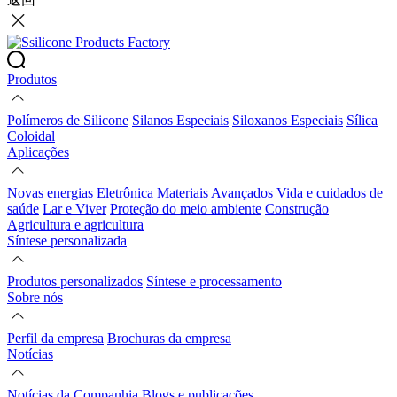
Produtos
Polímeros de Silicone
Silanos Especiais
Siloxanos Especiais
Sílica
Coloidal
Aplicações
Novas energias
Eletrônica
Materiais Avançados
Vida e cuidados de
saúde
Lar e Viver
Proteção do meio ambiente
Construção
Agricultura e agricultura
Síntese personalizada
Produtos personalizados
Síntese e processamento
Sobre nós
Perfil da empresa
Brochuras da empresa
Notícias
Notícias da Companhia
Blogs e publicações