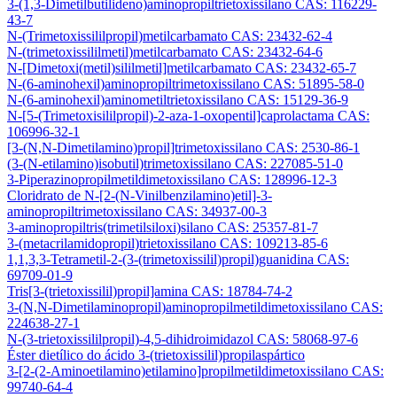
3-(1,3-Dimetilbutilideno)aminopropiltrietoxissilano CAS: 116229-
43-7
N-(Trimetoxissililpropil)metilcarbamato CAS: 23432-62-4
N-(trimetoxissililmetil)metilcarbamato CAS: 23432-64-6
N-[Dimetoxi(metil)sililmetil]metilcarbamato CAS: 23432-65-7
N-(6-aminohexil)aminopropiltrimetoxissilano CAS: 51895-58-0
N-(6-aminohexil)aminometiltrietoxissilano CAS: 15129-36-9
N-[5-(Trimetoxisililpropil)-2-aza-1-oxopentil]caprolactama CAS:
106996-32-1
[3-(N,N-Dimetilamino)propil]trimetoxissilano CAS: 2530-86-1
(3-(N-etilamino)isobutil)trimetoxissilano CAS: 227085-51-0
3-Piperazinopropilmetildimetoxissilano CAS: 128996-12-3
Cloridrato de N-[2-(N-Vinilbenzilamino)etil]-3-
aminopropiltrimetoxissilano CAS: 34937-00-3
3-aminopropiltris(trimetilsiloxi)silano CAS: 25357-81-7
3-(metacrilamidopropil)trietoxissilano CAS: 109213-85-6
1,1,3,3-Tetrametil-2-(3-(trimetoxissilil)propil)guanidina CAS:
69709-01-9
Tris[3-(trietoxissilil)propil]amina CAS: 18784-74-2
3-(N,N-Dimetilaminopropil)aminopropilmetildimetoxissilano CAS:
224638-27-1
N-(3-trietoxissililpropil)-4,5-dihidroimidazol CAS: 58068-97-6
Éster dietílico do ácido 3-(trietoxissilil)propilaspártico
3-[2-(2-Aminoetilamino)etilamino]propilmetildimetoxissilano CAS:
99740-64-4