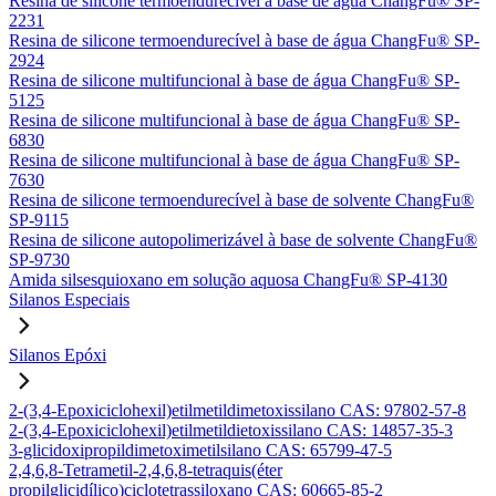
Resina de silicone termoendurecível à base de água ChangFu® SP-
2231
Resina de silicone termoendurecível à base de água ChangFu® SP-
2924
Resina de silicone multifuncional à base de água ChangFu® SP-
5125
Resina de silicone multifuncional à base de água ChangFu® SP-
6830
Resina de silicone multifuncional à base de água ChangFu® SP-
7630
Resina de silicone termoendurecível à base de solvente ChangFu®
SP-9115
Resina de silicone autopolimerizável à base de solvente ChangFu®
SP-9730
Amida silsesquioxano em solução aquosa ChangFu® SP-4130
Silanos Especiais
Silanos Epóxi
2-(3,4-Epoxiciclohexil)etilmetildimetoxissilano CAS: 97802-57-8
2-(3,4-Epoxiciclohexil)etilmetildietoxissilano CAS: 14857-35-3
3-glicidoxipropildimetoximetilsilano CAS: 65799-47-5
2,4,6,8-Tetrametil-2,4,6,8-tetraquis(éter
propilglicidílico)ciclotetrassiloxano CAS: 60665-85-2