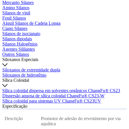
Mercapto Silanes
Amino Silanos
Silanos de vinil
Fenil Silanos
Alquil Silanos de Cadeia Longa
Ciano Silanes
Silanos de isocianato
Silanos dipodais
Silanos Halogênios
Agentes Sililantes
Outros Silanos
Siloxanos Especiais
Siloxanos de extremidade dupla
Siloxanos de hidrogênio
Sílica Coloidal
Sílica coloidal dispersa em solventes orgânicos ChangFu® CS23
Dispersão aquosa de sílica coloidal ChangFu® CS23-W
Sílica coloidal para sistemas UV ChangFu® CS23UV
Especificação
Descrição
Promotor de adesão do revestimento por via
aquática