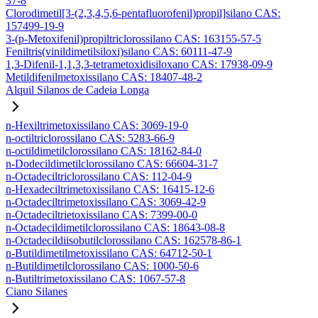
37-8
Clorodimetil[3-(2,3,4,5,6-pentafluorofenil)propil]silano CAS:
157499-19-9
3-(p-Metoxifenil)propiltriclorossilano CAS: 163155-57-5
Feniltris(vinildimetilsiloxi)silano CAS: 60111-47-9
1,3-Difenil-1,1,3,3-tetrametoxidisiloxano CAS: 17938-09-9
Metildifenilmetoxissilano CAS: 18407-48-2
Alquil Silanos de Cadeia Longa
n-Hexiltrimetoxissilano CAS: 3069-19-0
n-octiltriclorossilano CAS: 5283-66-9
n-octildimetilclorossilano CAS: 18162-84-0
n-Dodecildimetilclorossilano CAS: 66604-31-7
n-Octadeciltriclorossilano CAS: 112-04-9
n-Hexadeciltrimetoxissilano CAS: 16415-12-6
n-Octadeciltrimetoxissilano CAS: 3069-42-9
n-Octadeciltrietoxissilano CAS: 7399-00-0
n-Octadecildimetilclorossilano CAS: 18643-08-8
n-Octadecildiisobutilclorossilano CAS: 162578-86-1
n-Butildimetilmetoxissilano CAS: 64712-50-1
n-Butildimetilclorossilano CAS: 1000-50-6
n-Butiltrimetoxissilano CAS: 1067-57-8
Ciano Silanes