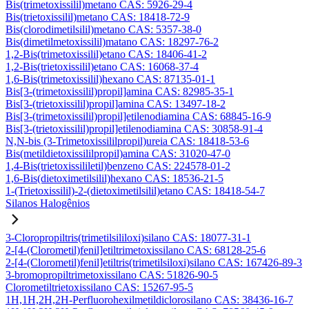
Bis(trimetoxissilil)metano CAS: 5926-29-4
Bis(trietoxissilil)metano CAS: 18418-72-9
Bis(clorodimetilsilil)metano CAS: 5357-38-0
Bis(dimetilmetoxissilil)matano CAS: 18297-76-2
1,2-Bis(trimetoxissilil)etano CAS: 18406-41-2
1,2-Bis(trietoxissilil)etano CAS: 16068-37-4
1,6-Bis(trimetoxissilil)hexano CAS: 87135-01-1
Bis[3-(trimetoxissilil)propil]amina CAS: 82985-35-1
Bis[3-(trietoxissilil)propil]amina CAS: 13497-18-2
Bis[3-(trimetoxissilil)propil]etilenodiamina CAS: 68845-16-9
Bis[3-(trietoxissilil)propil]etilenodiamina CAS: 30858-91-4
N,N-bis (3-Trimetoxissililpropil)ureia CAS: 18418-53-6
Bis(metildietoxissililpropil)amina CAS: 31020-47-0
1,4-Bis(trietoxissililetil)benzeno CAS: 224578-01-2
1,6-Bis(dietoximetilsilil)hexano CAS: 18536-21-5
1-(Trietoxissilil)-2-(dietoximetilsilil)etano CAS: 18418-54-7
Silanos Halogênios
3-Cloropropiltris(trimetilsililoxi)silano CAS: 18077-31-1
2-[4-(Clorometil)fenil]etiltrimetoxissilano CAS: 68128-25-6
2-[4-(Clorometil)fenil]etiltris(trimetilsiloxi)silano CAS: 167426-89-3
3-bromopropiltrimetoxissilano CAS: 51826-90-5
Clorometiltrietoxissilano CAS: 15267-95-5
1H,1H,2H,2H-Perfluorohexilmetildiclorosilano CAS: 38436-16-7