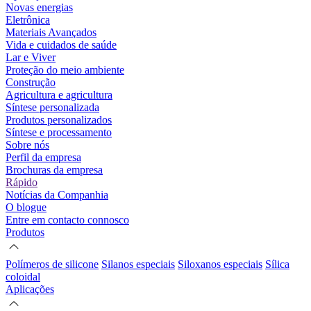
Novas energias
Eletrônica
Materiais Avançados
Vida e cuidados de saúde
Lar e Viver
Proteção do meio ambiente
Construção
Agricultura e agricultura
Síntese personalizada
Produtos personalizados
Síntese e processamento
Sobre nós
Perfil da empresa
Brochuras da empresa
Rápido
Notícias da Companhia
O blogue
Entre em contacto connosco
Produtos
Polímeros de silicone
Silanos especiais
Siloxanos especiais
Sílica
coloidal
Aplicações