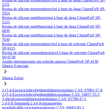
Resina de silicone termoendurecível à base de água ChangFu® SP-
2231
Resina de silicone termoendurecível à base de água ChangFu® SP-
2924
Resina de silicone multifuncional à base de água ChangFu® SP-
5125
Resina de silicone multifuncional à base de água ChangFu® SP-
6830
Resina de silicone multifuncional à base de água ChangFu® SP-
7630
Resina de silicone termoendurecível à base de solvente ChangFu®
SP-9115
Resina de silicone autopolimerizável à base de solvente ChangFu®
SP-9730
Amida silsesquioxano em solução aquosa ChangFu® SP-4130
Silanos Especiais
Silanos Epóxi
2-(3,4-Epoxiciclohexil)etilmetildimetoxissilano CAS: 97802-57-8
2-(3,4-Epoxiciclohexil)etilmetildietoxissilano CAS: 14857-35-3
3-glicidoxipropildimetoximetilsilano CAS: 65799-47-5
2,4,6,8-Tetrametil-2,4,6,8-tetraquis(éter
propilglicidílico)ciclotetrassiloxano CAS: 60665-85-2