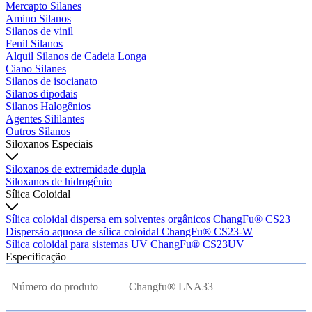
Mercapto Silanes
Amino Silanos
Silanos de vinil
Fenil Silanos
Alquil Silanos de Cadeia Longa
Ciano Silanes
Silanos de isocianato
Silanos dipodais
Silanos Halogênios
Agentes Sililantes
Outros Silanos
Siloxanos Especiais
Siloxanos de extremidade dupla
Siloxanos de hidrogênio
Sílica Coloidal
Sílica coloidal dispersa em solventes orgânicos ChangFu® CS23
Dispersão aquosa de sílica coloidal ChangFu® CS23-W
Sílica coloidal para sistemas UV ChangFu® CS23UV
Especificação
Número do produto
Changfu® LNA33