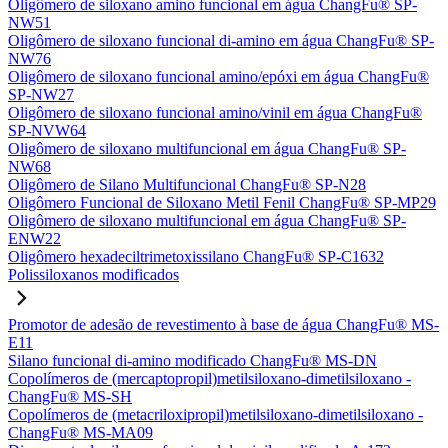
Oligômero de siloxano amino funcional em água ChangFu® SP-
NW51
Oligômero de siloxano funcional di-amino em água ChangFu® SP-
NW76
Oligômero de siloxano funcional amino/epóxi em água ChangFu®
SP-NW27
Oligômero de siloxano funcional amino/vinil em água ChangFu®
SP-NVW64
Oligômero de siloxano multifuncional em água ChangFu® SP-
NW68
Oligômero de Silano Multifuncional ChangFu® SP-N28
Oligômero Funcional de Siloxano Metil Fenil ChangFu® SP-MP29
Oligômero de siloxano multifuncional em água ChangFu® SP-
ENW22
Oligômero hexadeciltrimetoxissilano ChangFu® SP-C1632
Polissiloxanos modificados
Promotor de adesão de revestimento à base de água ChangFu® MS-
E11
Silano funcional di-amino modificado ChangFu® MS-DN
Copolímeros de (mercaptopropil)metilsiloxano-dimetilsiloxano -
ChangFu® MS-SH
Copolímeros de (metacriloxipropil)metilsiloxano-dimetilsiloxano -
ChangFu® MS-MA09