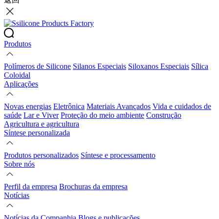
Produtos
Polímeros de Silicone
Silanos Especiais
Siloxanos Especiais
Sílica
Coloidal
Aplicações
Novas energias
Eletrônica
Materiais Avançados
Vida e cuidados de
saúde
Lar e Viver
Proteção do meio ambiente
Construção
Agricultura e agricultura
Síntese personalizada
Produtos personalizados
Síntese e processamento
Sobre nós
Perfil da empresa
Brochuras da empresa
Notícias
Notícias da Companhia
Blogs e publicações