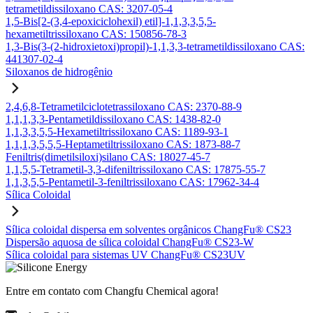
tetrametildissiloxano CAS: 3207-05-4
1,5-Bis[2-(3,4-epoxiciclohexil) etil]-1,1,3,3,5,5-
hexametiltrissiloxano CAS: 150856-78-3
1,3-Bis(3-(2-hidroxietoxi)propil)-1,1,3,3-tetrametildissiloxano CAS:
441307-02-4
Siloxanos de hidrogênio
2,4,6,8-Tetrametilciclotetrassiloxano CAS: 2370-88-9
1,1,1,3,3-Pentametildissiloxano CAS: 1438-82-0
1,1,3,3,5,5-Hexametiltrissiloxano CAS: 1189-93-1
1,1,1,3,5,5,5-Heptametiltrissiloxano CAS: 1873-88-7
Feniltris(dimetilsiloxi)silano CAS: 18027-45-7
1,1,5,5-Tetrametil-3,3-difeniltrissiloxano CAS: 17875-55-7
1,1,3,5,5-Pentametil-3-feniltrissiloxano CAS: 17962-34-4
Sílica Coloidal
Sílica coloidal dispersa em solventes orgânicos ChangFu® CS23
Dispersão aquosa de sílica coloidal ChangFu® CS23-W
Sílica coloidal para sistemas UV ChangFu® CS23UV
Entre em contato com Changfu Chemical agora!