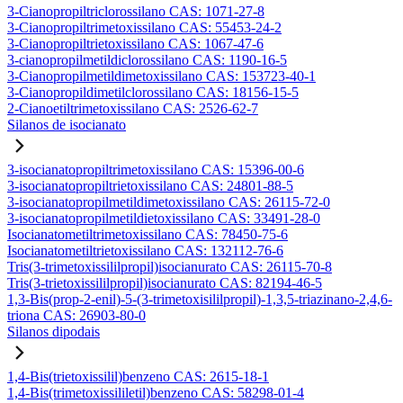
3-Cianopropiltriclorossilano CAS: 1071-27-8
3-Cianopropiltrimetoxissilano CAS: 55453-24-2
3-Cianopropiltrietoxissilano CAS: 1067-47-6
3-cianopropilmetildiclorossilano CAS: 1190-16-5
3-Cianopropilmetildimetoxissilano CAS: 153723-40-1
3-Cianopropildimetilclorossilano CAS: 18156-15-5
2-Cianoetiltrimetoxissilano CAS: 2526-62-7
Silanos de isocianato
3-isocianatopropiltrimetoxissilano CAS: 15396-00-6
3-isocianatopropiltrietoxissilano CAS: 24801-88-5
3-isocianatopropilmetildimetoxissilano CAS: 26115-72-0
3-isocianatopropilmetildietoxissilano CAS: 33491-28-0
Isocianatometiltrimetoxissilano CAS: 78450-75-6
Isocianatometiltrietoxissilano CAS: 132112-76-6
Tris(3-trimetoxissililpropil)isocianurato CAS: 26115-70-8
Tris(3-trietoxissililpropil)isocianurato CAS: 82194-46-5
1,3-Bis(prop-2-enil)-5-(3-trimetoxisililpropil)-1,3,5-triazinano-2,4,6-
triona CAS: 26903-80-0
Silanos dipodais
1,4-Bis(trietoxissilil)benzeno CAS: 2615-18-1
1,4-Bis(trimetoxissililetil)benzeno CAS: 58298-01-4