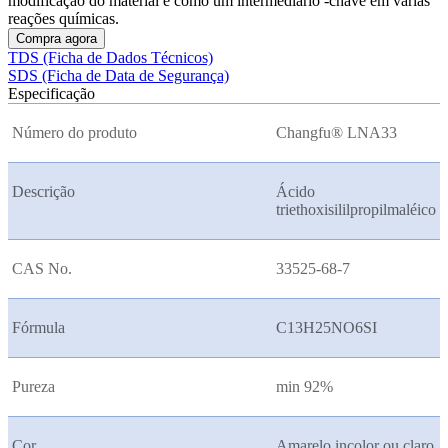
modificação do material e como um intermediário -chave em várias
reações químicas.
Compra agora
TDS (Ficha de Dados Técnicos)
SDS (Ficha de Data de Segurança)
Especificação
Número do produto
Changfu® LNA33
Descrição
Ácido
triethoxisililpropilmaléico
CAS No.
33525-68-7
Fórmula
C13H25NO6SI
Pureza
min 92%
Cor
Amarelo incolor ou claro