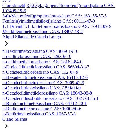
37-8
Clorodimetil[3-(2,3,4,5,6-pentafluorofenil)propil]silano CAS:
157499-19-9
3-(p-Metoxifenil)propiltriclorossilano CAS: 163155-57-5
Feniltris(vinildimetilsiloxi)silano CAS: 60111-47-9
1,3-Difenil-1,1,3,3-tetrametoxidisiloxano CAS: 17938-09-9
Metildifenilmetoxissilano CAS: 18407-48-2
Alquil Silanos de Cadeia Longa
n-Hexiltrimetoxissilano CAS: 3069-19-0
n-octiltriclorossilano CAS: 5283-66-9
n-octildimetilclorossilano CAS: 18162-84-0
n-Dodecildimetilclorossilano CAS: 66604-31-7
n-Octadeciltriclorossilano CAS: 112-04-9
n-Hexadeciltrimetoxissilano CAS: 16415-12-6
n-Octadeciltrimetoxissilano CAS: 3069-42-9
n-Octadeciltrietoxissilano CAS: 7399-00-0
n-Octadecildimetilclorossilano CAS: 18643-08-8
n-Octadecildiisobutilclorossilano CAS: 162578-86-1
n-Butildimetilmetoxissilano CAS: 64712-50-1
n-Butildimetilclorossilano CAS: 1000-50-6
n-Butiltrimetoxissilano CAS: 1067-57-8
Ciano Silanes