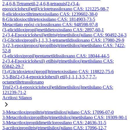
2,4,6,8-Tetrametil-2,4,6,8-tetraquis[2-(3,4-
epoxiciclohexil)etil]ciclotetrassiloxano CAS: 121225-98-7
8-glicidoxioctiltrimetoxissilano CAS: 1239602-38-0
8-Glicidoxioctiltrietoxissilano CAS: 1814903-73-5
Metacrilato epóxi ciclossiloxano CAS: 948598-97-8
(3-glicidiloxipropil)metildietoxissilano CAS: 2897-60-1
2-(3,4-Epoxiciclohexil)etiltris(trimetilsiloxi)silano CAS: 90492-24-3
(3-Glicidoxipropil)-1,1,3,3-tetrametildissiloxano CAS: 17980-29-9
3-(2,3-epoxipropoxi)propilbis(trimetilsiloxi)metilsilano CAS: 7422-
52-8
(3-glicidoxipropil)pentametildissiloxano CAS: 18044-44-5
2-(3,4-Epoxiciclohexil) etilbis(trimetilsiloxi)metilsilano CAS:
65842-29-7
[3-(Glicidoxietoxi)propil]trimetoxissilano CAS: 118822-75-6
3,5-Bis[2-(3,4-epoxiciclohexil) etil]-1,1,1,3,5,7,7,7-
octametiltetrassiloxano
Tris[2-(3,4-epoxiciclohexil)etildimetilsiloxi]metilsilano CAS:
121239-71-2
Acriloxi Silanos
3-Metacriloxipropiltris(trimetilsiloxi)silano CAS: 17096-07-0
3-Metacriloiloxipropilbis(trimetilsiloxi)metilsilano CAS: 19309-90-1
3-Metacriloxipropildimetilclorossilano CAS: 24636-31-5
3-acriloxipropiltris(trimetilsiloxi)silano CAS: 17096-12-7