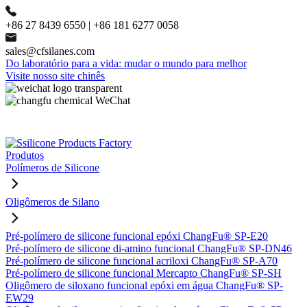
+86 27 8439 6550 | +86 181 6277 0058
sales@cfsilanes.com
Do laboratório para a vida: mudar o mundo para melhor
Visite nosso site chinês
Produtos
Polímeros de Silicone
Oligômeros de Silano
Pré-polímero de silicone funcional epóxi ChangFu® SP-E20
Pré-polímero de silicone di-amino funcional ChangFu® SP-DN46
Pré-polímero de silicone funcional acriloxi ChangFu® SP-A70
Pré-polímero de silicone funcional Mercapto ChangFu® SP-SH
Oligômero de siloxano funcional epóxi em água ChangFu® SP-
EW29