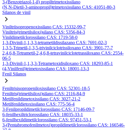
3-(Benzotriazol-1-il) propiltrimetoxissilano
(N,N-Dietil-3-aminopropil)trimetoxissilano CAS: 41051-80-3
Silanos de vinil
Viniltriisopropenoxissilano CAS: 15332-99-7
Viniltris(trimetilsiloxi)silano CAS: 5356-84-3
Vinildimetilclorossilano CAS: 1719-58-0
1,3-Divinil-1,1,3,3-tetrametildissilazano CAS: 7691-02-3
1,3,5-Trimetil-1,3,5-trivinilciclotrissiloxano CAS: 3901-77-7
2,4,6,8-Tetrametil-2,4,6,8-tetravinilciclotetrassiloxano CAS: 2554-
06-5
1,3-Divinil-1,1,3,3-Tetrametoxidisiloxano CAS: 18293-85-1
(4-Vinilfenil)trimetoxissilano CAS: 18001-13-3
Fenil Silanos
Feniltrisisopropeniloxissilano CAS: 52301-18-5
Feniltris(trimetilsiloxi)silano CAS: 2116-84-9
Metilfenildimetoxissilano CAS: 3027-21-2
Metilfenildietoxissilano CAS: 775-56-4
3-Fenilpropildimetilclorossilano CAS: 17146-09-7
6-fenilhexiltriclorossilano CAS: 18035-33-1
6-fenilhexildimetilclorossilano CAS: 97451-53-1
3-(Pentabromofenilmetoxi)propildimetilclorossilano CAS: 166546-