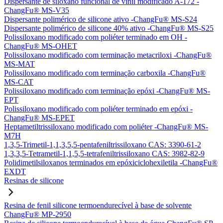
Dispersante de siloxano funcional de vinil modificado A-172 -
ChangFu® MS-V35
Dispersante polimérico de silicone ativo -ChangFu® MS-S24
Dispersante polimérico de silicone 40% ativo -ChangFu® MS-S25
Polissiloxano modificado com poliéter terminado em OH -
ChangFu® MS-OHET
Polissiloxano modificado com terminação metacriloxi -ChangFu®
MS-MAT
Polissiloxano modificado com terminação carboxila -ChangFu®
MS-CAT
Polissiloxano modificado com terminação epóxi -ChangFu® MS-
EPT
Polissiloxano modificado com poliéter terminado em epóxi -
ChangFu® MS-EPET
Heptametiltrissiloxano modificado com poliéter -ChangFu® MS-
M7H
1,3,5-Trimetil-1,1,3,5,5-pentafeniltrissiloxano CAS: 3390-61-2
1,3,3,5-Tetrametil-1,1,5,5-tetrafeniltrissiloxano CAS: 3982-82-9
Polidimetilsiloxanos terminados em epóxiciclohexiletila -ChangFu®
EXDT
Resinas de silicone
Resina de fenil silicone termoendurecível à base de solvente
ChangFu® MP-2950