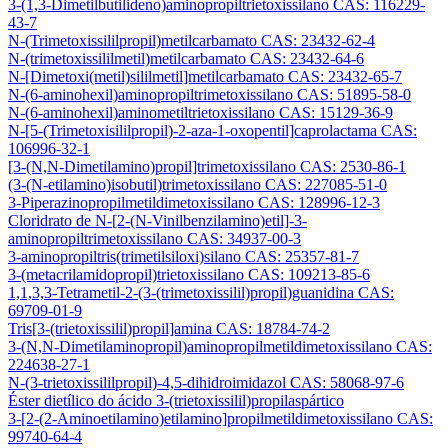
3-(1,3-Dimetilbutilideno)aminopropiltrietoxissilano CAS: 116229-
43-7
N-(Trimetoxissililpropil)metilcarbamato CAS: 23432-62-4
N-(trimetoxissililmetil)metilcarbamato CAS: 23432-64-6
N-[Dimetoxi(metil)sililmetil]metilcarbamato CAS: 23432-65-7
N-(6-aminohexil)aminopropiltrimetoxissilano CAS: 51895-58-0
N-(6-aminohexil)aminometiltrietoxissilano CAS: 15129-36-9
N-[5-(Trimetoxisililpropil)-2-aza-1-oxopentil]caprolactama CAS:
106996-32-1
[3-(N,N-Dimetilamino)propil]trimetoxissilano CAS: 2530-86-1
(3-(N-etilamino)isobutil)trimetoxissilano CAS: 227085-51-0
3-Piperazinopropilmetildimetoxissilano CAS: 128996-12-3
Cloridrato de N-[2-(N-Vinilbenzilamino)etil]-3-
aminopropiltrimetoxissilano CAS: 34937-00-3
3-aminopropiltris(trimetilsiloxi)silano CAS: 25357-81-7
3-(metacrilamidopropil)trietoxissilano CAS: 109213-85-6
1,1,3,3-Tetrametil-2-(3-(trimetoxissilil)propil)guanidina CAS:
69709-01-9
Tris[3-(trietoxissilil)propil]amina CAS: 18784-74-2
3-(N,N-Dimetilaminopropil)aminopropilmetildimetoxissilano CAS:
224638-27-1
N-(3-trietoxissililpropil)-4,5-dihidroimidazol CAS: 58068-97-6
Éster dietílico do ácido 3-(trietoxissilil)propilaspártico
3-[2-(2-Aminoetilamino)etilamino]propilmetildimetoxissilano CAS:
99740-64-4