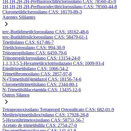
1H,1H,2H,2H-Perfluorooctiltriclorossilano CAS: 78560-45-9
1H,1H,2H,2H-Perfluorodeciltriclorossilano CAS: 78560-44-8
Clorometildiclorossilano CAS: 18170-89-3
Agentes Sililantes
terc-Butildimetilclorossilano CAS: 18162-48-6
terc-Butildifenilclorossilano CAS: 58479-61-1
Trietilsilano CAS: 617-86-7
Trietilclorossilano CAS: 994-30-9
Triisopropilsilano CAS: 6459-79-6
Triisopropilclorossilano CAS: 13154-24-0
1,1,3,3,5,5-Hexametilciclotrissilazano CAS: 1009-93-4
Etiniltrimetilsilano CAS: 1066-54-2
Trimetilbromosilano CAS: 2857-97-8
N-(Trimetilsilil)imidazol CAS: 18156-74-6
Clorometiltrimetilsilano CAS: 2344-80-1
N-Trimetilsililacetamida CAS: 13435-12-6
Outros Silanos
Tetrapropoxissilano Tetrapropil Ortossilicato CAS: 682-01-9
Metiltris(trimetilsiloxi)silano CAS: 17928-28-8
5-Hexeniltrimetoxissilano CAS: 58751-56-7
Acetato de trimetilsilila CAS: 2754-27-0
Decametiltetrassiloxano CAS: 141-62-8