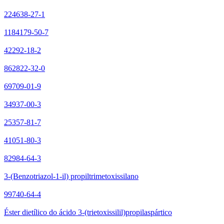
224638-27-1
1184179-50-7
42292-18-2
862822-32-0
69709-01-9
34937-00-3
25357-81-7
41051-80-3
82984-64-3
3-(Benzotriazol-1-il) propiltrimetoxissilano
99740-64-4
Éster dietílico do ácido 3-(trietoxissilil)propilaspártico