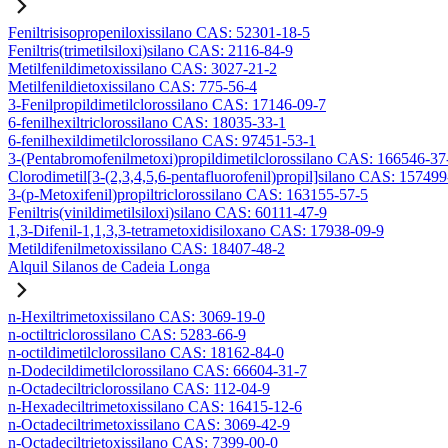
Feniltrisisopropeniloxissilano CAS: 52301-18-5
Feniltris(trimetilsiloxi)silano CAS: 2116-84-9
Metilfenildimetoxissilano CAS: 3027-21-2
Metilfenildietoxissilano CAS: 775-56-4
3-Fenilpropildimetilclorossilano CAS: 17146-09-7
6-fenilhexiltriclorossilano CAS: 18035-33-1
6-fenilhexildimetilclorossilano CAS: 97451-53-1
3-(Pentabromofenilmetoxi)propildimetilclorossilano CAS: 166546-37
Clorodimetil[3-(2,3,4,5,6-pentafluorofenil)propil]silano CAS: 15749
3-(p-Metoxifenil)propiltriclorossilano CAS: 163155-57-5
Feniltris(vinildimetilsiloxi)silano CAS: 60111-47-9
1,3-Difenil-1,1,3,3-tetrametoxidisiloxano CAS: 17938-09-9
Metildifenilmetoxissilano CAS: 18407-48-2
Alquil Silanos de Cadeia Longa
n-Hexiltrimetoxissilano CAS: 3069-19-0
n-octiltriclorossilano CAS: 5283-66-9
n-octildimetilclorossilano CAS: 18162-84-0
n-Dodecildimetilclorossilano CAS: 66604-31-7
n-Octadeciltriclorossilano CAS: 112-04-9
n-Hexadeciltrimetoxissilano CAS: 16415-12-6
n-Octadeciltrimetoxissilano CAS: 3069-42-9
n-Octadeciltrietoxissilano CAS: 7399-00-0