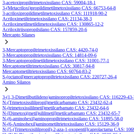
3-acetoxipropiltrimetoxissilano CAS: 59004-18-1
3-(Metacriloxi)propildimetilmetoxissilano CAS: 66753-64-8
3-acriloxipropildimetilmetoxissilano CAS: 111918-90-2
Acriloximetiltrimetoxissilano CAS: 21134-38-3
Acriloximetilmetildimetoxissilano CAS: 130865-12-2
Acriloxitriisopropilsilano CAS: 157859-20-6
Mercapto Silanes
3-Mercaptopropiltrimetoxissilano CAS: 4420-74-0
3-Mercaptopropiltrietoxissilano CAS: 14814-09-6
3-Mercaptopropilmetildimetoxissilano CAS: 31001-77-1
Mercaptometiltrimetoxissilano CAS: 30817-94-8
Mercaptometiltrietoxissilano CAS: 60764-83-2
S-(octanoil)mercaptopropiltrietoxissilano CAS: 220727-26-4
Amino Silanos
3-(1,3-Dimetilbutilideno)aminopropiltrietoxissilano CAS: 116229-43-
N-(Trimetoxissililpropil)metilcarbamato CAS: 23432-62-4
N-(trimetoxissililmetil)metilcarbamato CAS: 23432-64-6
N-[Dimetoxi(metil)sililmetil]metilcarbamato CAS: 23432-65-7
N-(6-aminohexil)aminopropiltrimetoxissilano CAS: 51895-58-0
N-(6-Aminohexil)aminometiltrietoxissilano CAS: 15129-36-9
N-[5-(Trimetoxisililpropil)-2-aza-1-oxopentil]caprolactama CAS: 10