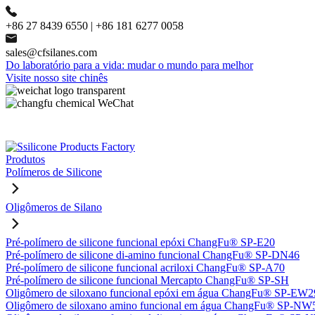
+86 27 8439 6550 | +86 181 6277 0058
sales@cfsilanes.com
Do laboratório para a vida: mudar o mundo para melhor
Visite nosso site chinês
Produtos
Polímeros de Silicone
Oligômeros de Silano
Pré-polímero de silicone funcional epóxi ChangFu® SP-E20
Pré-polímero de silicone di-amino funcional ChangFu® SP-DN46
Pré-polímero de silicone funcional acriloxi ChangFu® SP-A70
Pré-polímero de silicone funcional Mercapto ChangFu® SP-SH
Oligômero de siloxano funcional epóxi em água ChangFu® SP-EW2
Oligômero de siloxano amino funcional em água ChangFu® SP-NW