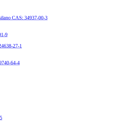
issilano CAS: 34937-00-3
01-9
224638-27-1
99740-64-4
-5