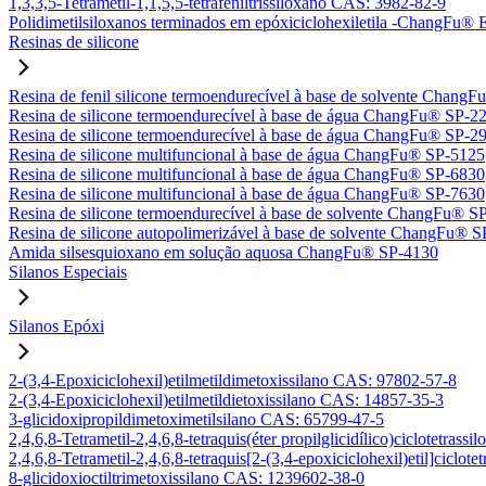
1,3,3,5-Tetrametil-1,1,5,5-tetrafeniltrissiloxano CAS: 3982-82-9
Polidimetilsiloxanos terminados em epóxiciclohexiletila -ChangFu
Resinas de silicone
Resina de fenil silicone termoendurecível à base de solvente Chan
Resina de silicone termoendurecível à base de água ChangFu® SP-2
Resina de silicone termoendurecível à base de água ChangFu® SP-2
Resina de silicone multifuncional à base de água ChangFu® SP-5125
Resina de silicone multifuncional à base de água ChangFu® SP-6830
Resina de silicone multifuncional à base de água ChangFu® SP-7630
Resina de silicone termoendurecível à base de solvente ChangFu® S
Resina de silicone autopolimerizável à base de solvente ChangFu® 
Amida silsesquioxano em solução aquosa ChangFu® SP-4130
Silanos Especiais
Silanos Epóxi
2-(3,4-Epoxiciclohexil)etilmetildimetoxissilano CAS: 97802-57-8
2-(3,4-Epoxiciclohexil)etilmetildietoxissilano CAS: 14857-35-3
3-glicidoxipropildimetoximetilsilano CAS: 65799-47-5
2,4,6,8-Tetrametil-2,4,6,8-tetraquis(éter propilglicidílico)ciclotetra
2,4,6,8-Tetrametil-2,4,6,8-tetraquis[2-(3,4-epoxiciclohexil)etil]ciclo
8-glicidoxioctiltrimetoxissilano CAS: 1239602-38-0