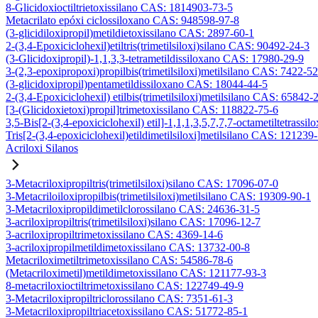
8-Glicidoxioctiltrietoxissilano CAS: 1814903-73-5
Metacrilato epóxi ciclossiloxano CAS: 948598-97-8
(3-glicidiloxipropil)metildietoxissilano CAS: 2897-60-1
2-(3,4-Epoxiciclohexil)etiltris(trimetilsiloxi)silano CAS: 90492-24-3
(3-Glicidoxipropil)-1,1,3,3-tetrametildissiloxano CAS: 17980-29-9
3-(2,3-epoxipropoxi)propilbis(trimetilsiloxi)metilsilano CAS: 7422-5
(3-glicidoxipropil)pentametildissiloxano CAS: 18044-44-5
2-(3,4-Epoxiciclohexil) etilbis(trimetilsiloxi)metilsilano CAS: 65842-
[3-(Glicidoxietoxi)propil]trimetoxissilano CAS: 118822-75-6
3,5-Bis[2-(3,4-epoxiciclohexil) etil]-1,1,1,3,5,7,7,7-octametiltetrassil
Tris[2-(3,4-epoxiciclohexil)etildimetilsiloxi]metilsilano CAS: 121239
Acriloxi Silanos
3-Metacriloxipropiltris(trimetilsiloxi)silano CAS: 17096-07-0
3-Metacriloiloxipropilbis(trimetilsiloxi)metilsilano CAS: 19309-90-1
3-Metacriloxipropildimetilclorossilano CAS: 24636-31-5
3-acriloxipropiltris(trimetilsiloxi)silano CAS: 17096-12-7
3-acriloxipropiltrimetoxissilano CAS: 4369-14-6
3-acriloxipropilmetildimetoxissilano CAS: 13732-00-8
Metacriloximetiltrimetoxissilano CAS: 54586-78-6
(Metacriloximetil)metildimetoxissilano CAS: 121177-93-3
8-metacriloxioctiltrimetoxissilano CAS: 122749-49-9
3-Metacriloxipropiltriclorossilano CAS: 7351-61-3
3-Metacriloxipropiltriacetoxissilano CAS: 51772-85-1