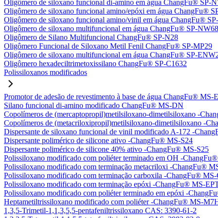
Oligômero de siloxano funcional di-amino em água ChangFu® SP
Oligômero de siloxano funcional amino/epóxi em água ChangFu®
Oligômero de siloxano funcional amino/vinil em água ChangFu® 
Oligômero de siloxano multifuncional em água ChangFu® SP-NW6
Oligômero de Silano Multifuncional ChangFu® SP-N28
Oligômero Funcional de Siloxano Metil Fenil ChangFu® SP-MP29
Oligômero de siloxano multifuncional em água ChangFu® SP-ENW
Oligômero hexadeciltrimetoxissilano ChangFu® SP-C1632
Polissiloxanos modificados
Promotor de adesão de revestimento à base de água ChangFu® MS-
Silano funcional di-amino modificado ChangFu® MS-DN
Copolímeros de (mercaptopropil)metilsiloxano-dimetilsiloxano -C
Copolímeros de (metacriloxipropil)metilsiloxano-dimetilsiloxano
Dispersante de siloxano funcional de vinil modificado A-172 -Ch
Dispersante polimérico de silicone ativo -ChangFu® MS-S24
Dispersante polimérico de silicone 40% ativo -ChangFu® MS-S25
Polissiloxano modificado com poliéter terminado em OH -Chang
Polissiloxano modificado com terminação metacriloxi -ChangFu®
Polissiloxano modificado com terminação carboxila -ChangFu® MS
Polissiloxano modificado com terminação epóxi -ChangFu® MS-EP
Polissiloxano modificado com poliéter terminado em epóxi -Chan
Heptametiltrissiloxano modificado com poliéter -ChangFu® MS-M7
1,3,5-Trimetil-1,1,3,5,5-pentafeniltrissiloxano CAS: 3390-61-2