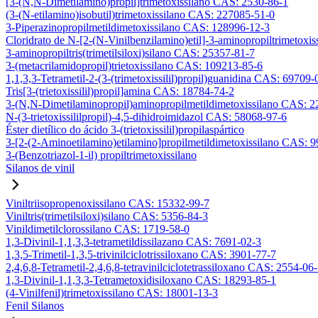
[3-(N,N-Dimetilamino)propil]trimetoxissilano CAS: 2530-86-1
(3-(N-etilamino)isobutil)trimetoxissilano CAS: 227085-51-0
3-Piperazinopropilmetildimetoxissilano CAS: 128996-12-3
Cloridrato de N-[2-(N-Vinilbenzilamino)etil]-3-aminopropiltrimetox
3-aminopropiltris(trimetilsiloxi)silano CAS: 25357-81-7
3-(metacrilamidopropil)trietoxissilano CAS: 109213-85-6
1,1,3,3-Tetrametil-2-(3-(trimetoxissilil)propil)guanidina CAS: 69709-
Tris[3-(trietoxissilil)propil]amina CAS: 18784-74-2
3-(N,N-Dimetilaminopropil)aminopropilmetildimetoxissilano CAS: 
N-(3-trietoxissililpropil)-4,5-dihidroimidazol CAS: 58068-97-6
Éster dietílico do ácido 3-(trietoxissilil)propilaspártico
3-[2-(2-Aminoetilamino)etilamino]propilmetildimetoxissilano CAS: 
3-(Benzotriazol-1-il) propiltrimetoxissilano
Silanos de vinil
Viniltriisopropenoxissilano CAS: 15332-99-7
Viniltris(trimetilsiloxi)silano CAS: 5356-84-3
Vinildimetilclorossilano CAS: 1719-58-0
1,3-Divinil-1,1,3,3-tetrametildissilazano CAS: 7691-02-3
1,3,5-Trimetil-1,3,5-trivinilciclotrissiloxano CAS: 3901-77-7
2,4,6,8-Tetrametil-2,4,6,8-tetravinilciclotetrassiloxano CAS: 2554-06
1,3-Divinil-1,1,3,3-Tetrametoxidisiloxano CAS: 18293-85-1
(4-Vinilfenil)trimetoxissilano CAS: 18001-13-3
Fenil Silanos