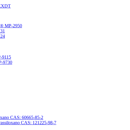
® EXDT
gFu® MP-2950
231
924
P-9115
SP-9730
ssiloxano CAS: 60665-85-2
tetrassiloxano CAS: 121225-98-7