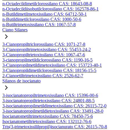
n-Octadecildimetilclorossilano CAS: 18643-08-8
n-Octadecildiisobutilclorossilano CAS: 162578-86-1
n-Butildimetilmetoxissilano CAS: 64712-50-1
n-Butildimetilclorossilano CAS: 1000-50-6
n-Butiltrimetoxissilano CAS: 1067-57-8
Ciano Silanes
3-Cianopropiltriclorossilano CAS: 1071-27-8
3-Cianopropiltrimetoxissilano CAS: 55453-24-2
3-Cianopropiltrietoxissilano CAS: 1067-47-6
3-cianopropilmetildiclorossilano CAS: 1190-16-5
3-Cianopropilmetildimetoxissilano CAS: 153723-40-1
3-Cianopropildimetilclorossilano CAS: 18156-15-5
2-Cianoetiltrimetoxissilano CAS: 2526-62-7
Silanos de isocianato
3-isocianatopropiltrimetoxissilano CAS: 15396-00-6
3-isocianatopropiltrietoxissilano CAS: 24801-88-5
3-isocianatopropilmetildimetoxissilano CAS: 26115-72-0
3-isocianatopropilmetildietoxissilano CAS: 33491-28-0
Isocianatometiltrimetoxissilano CAS: 78450-75-6
Isocianatometiltrietoxissilano CAS: 132112-76-6
Tris(3-trimetoxissililpropil)isocianurato CAS: 26115-70-8