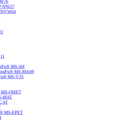
-NW76
 SP-NW27
SP-NVW64
8
22
E11
hangFu® MS-SH
 -ChangFu® MS-MA09
angFu® MS-V35
Fu® MS-OHET
 MS-MAT
-CAT
T
gFu® MS-EPET
H