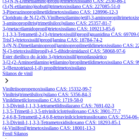
[3-(N,N-Dimetilamino)propil]trimetoxissilano CAS: 2530-86-1
(3-(N-etilamino)isobutil)trimetoxissilano CAS: 227085-51-0
3-Piperazinopropilmetildimetoxissilano CAS: 128996-12-3
Cloridrato de N-[2-(N-Vinilbenzilamino)etil]-3-aminopropiltrimetox
3-aminopropiltris(trimetilsiloxi)silano CAS: 25357-81-7
3-(metacrilamidopropil)trietoxissilano CAS: 109213-85-6
1,1,3,3-Tetrametil-2-(3-(trimetoxissilil)propil)guanidina CAS: 69709-
Tris[3-(trietoxissilil)propil]amina CAS: 18784-74-2
3-(N,N-Dimetilaminopropil)aminopropilmetildimetoxissilano CAS: 
N-(3-trietoxissililpropil)-4,5-dihidroimidazol CAS: 58068-97-6
Éster dietílico do ácido 3-(trietoxissilil)propilaspártico
3-[2-(2-Aminoetilamino)etilamino]propilmetildimetoxissilano CAS: 
3-(Benzotriazol-1-il) propiltrimetoxissilano
Silanos de vinil
Viniltriisopropenoxissilano CAS: 15332-99-7
Viniltris(trimetilsiloxi)silano CAS: 5356-84-3
Vinildimetilclorossilano CAS: 1719-58-0
1,3-Divinil-1,1,3,3-tetrametildissilazano CAS: 7691-02-3
1,3,5-Trimetil-1,3,5-trivinilciclotrissiloxano CAS: 3901-77-7
2,4,6,8-Tetrametil-2,4,6,8-tetravinilciclotetrassiloxano CAS: 2554-06
1,3-Divinil-1,1,3,3-Tetrametoxidisiloxano CAS: 18293-85-1
(4-Vinilfenil)trimetoxissilano CAS: 18001-13-3
Fenil Silanos