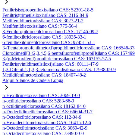
Feniltrisisopropeniloxissilano CAS: 52301-18-5
Feniltris(trimetilsiloxi)silano CAS: 2116-84-9
Metilfenildimetoxissilano CAS: 3027-21-2
Metilfenildietoxissilano CAS: 775-56-4
3-Fenilpropildimetilclorossilano CAS: 17146-09-7
6-fenilhexiltriclorossilano CAS: 18035-33-1
6-fenilhexildimetilclorossilano CAS: 97451-53-1
3-(Pentabromofenilmetoxi)propildimetilclorossilano CAS: 166546-37
Clorodimetil[3-(2,3,4,5,6-pentafluorofenil)propil]silano CAS: 15749
3-(p-Metoxifenil)propiltriclorossilano CAS: 163155-57-5
Feniltris(vinildimetilsiloxi)silano CAS: 60111-47-9
1,3-Difenil-1,1,3,3-tetrametoxidisiloxano CAS: 17938-09-9
Metildifenilmetoxissilano CAS: 18407-48-2
Alquil Silanos de Cadeia Longa
n-Hexiltrimetoxissilano CAS: 3069-19-0
n-octiltriclorossilano CAS: 5283-66-9
n-octildimetilclorossilano CAS: 18162-84-0
n-Dodecildimetilclorossilano CAS: 66604-31-7
n-Octadeciltriclorossilano CAS: 112-04-9
n-Hexadeciltrimetoxissilano CAS: 16415-12-6
n-Octadeciltrimetoxissilano CAS: 3069-42-9
n-Octadeciltrietoxissilano CAS: 7399-00-0