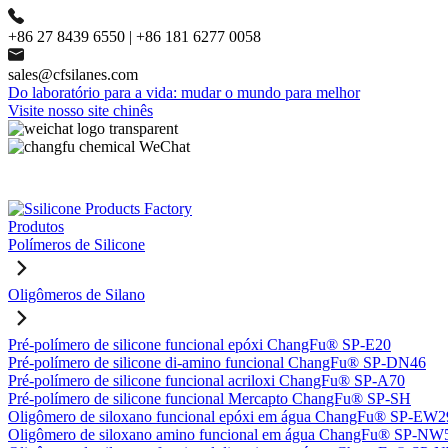
+86 27 8439 6550 | +86 181 6277 0058
sales@cfsilanes.com
Do laboratório para a vida: mudar o mundo para melhor
Visite nosso site chinês
Produtos
Polímeros de Silicone
Oligômeros de Silano
Pré-polímero de silicone funcional epóxi ChangFu® SP-E20
Pré-polímero de silicone di-amino funcional ChangFu® SP-DN46
Pré-polímero de silicone funcional acriloxi ChangFu® SP-A70
Pré-polímero de silicone funcional Mercapto ChangFu® SP-SH
Oligômero de siloxano funcional epóxi em água ChangFu® SP-EW2
Oligômero de siloxano amino funcional em água ChangFu® SP-NW