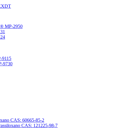
® EXDT
gFu® MP-2950
231
924
P-9115
SP-9730
ssiloxano CAS: 60665-85-2
tetrassiloxano CAS: 121225-98-7