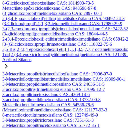
8-Glicidoxioctiltrietoxissilano CAS: 1814903-73-5
Metacrilato epóxi ciclossiloxano CAS: 948598-97-8
(3-glicidiloxipropil)metildietoxissilano CAS: 2897-60-1
2-(3,4-Epoxiciclohexil)etiltris(trimetilsiloxi)silano CAS: 90492-24-3
(3-Glicidoxipropil)-1,1,3,3-tetrametildissiloxano CAS: 17980-29-9
3-(2,3-epoxipropoxi)propilbis(trimetilsiloxi)metilsilano CAS: 7422-5
(3-glicidoxipropil)pentametildissiloxano CAS: 18044-44-5
2-(3,4-Epoxiciclohexil) etilbis(trimetilsiloxi)metilsilano CAS: 65842-
[3-(Glicidoxietoxi)propil]trimetoxissilano CAS: 118822-75-6
3,5-Bis[2-(3,4-epoxiciclohexil) etil]-1,1,1,3,5,7,7,7-octametiltetrassil
Tris[2-(3,4-epoxiciclohexil)etildimetilsiloxi]metilsilano CAS: 121239
Acriloxi Silanos
3-Metacriloxipropiltris(trimetilsiloxi)silano CAS: 17096-07-0
3-Metacriloiloxipropilbis(trimetilsiloxi)metilsilano CAS: 19309-90-1
3-Metacriloxipropildimetilclorossilano CAS: 24636-31-5
3-acriloxipropiltris(trimetilsiloxi)silano CAS: 17096-12-7
3-acriloxipropiltrimetoxissilano CAS: 4369-14-6
3-acriloxipropilmetildimetoxissilano CAS: 13732-00-8
Metacriloximetiltrimetoxissilano CAS: 54586-78-6
(Metacriloximetil)metildimetoxissilano CAS: 121177-93-3
8-metacriloxioctiltrimetoxissilano CAS: 122749-49-9
3-Metacriloxipropiltriclorossilano CAS: 7351-61-3
3-Metacriloxipropiltriacetoxissilano CAS: 51772-85-1