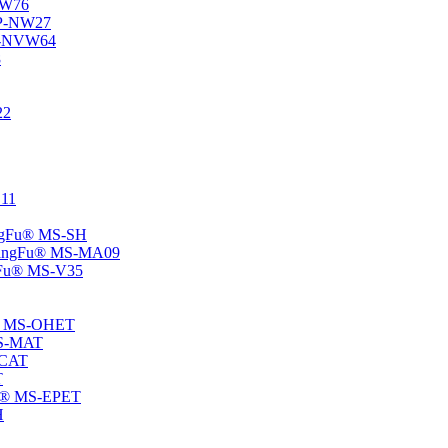
-NW76
 SP-NW27
SP-NVW64
8
22
E11
hangFu® MS-SH
 -ChangFu® MS-MA09
angFu® MS-V35
Fu® MS-OHET
 MS-MAT
-CAT
T
gFu® MS-EPET
H