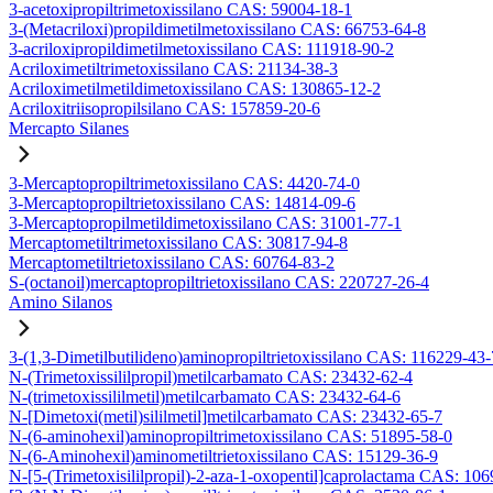
3-acetoxipropiltrimetoxissilano CAS: 59004-18-1
3-(Metacriloxi)propildimetilmetoxissilano CAS: 66753-64-8
3-acriloxipropildimetilmetoxissilano CAS: 111918-90-2
Acriloximetiltrimetoxissilano CAS: 21134-38-3
Acriloximetilmetildimetoxissilano CAS: 130865-12-2
Acriloxitriisopropilsilano CAS: 157859-20-6
Mercapto Silanes
3-Mercaptopropiltrimetoxissilano CAS: 4420-74-0
3-Mercaptopropiltrietoxissilano CAS: 14814-09-6
3-Mercaptopropilmetildimetoxissilano CAS: 31001-77-1
Mercaptometiltrimetoxissilano CAS: 30817-94-8
Mercaptometiltrietoxissilano CAS: 60764-83-2
S-(octanoil)mercaptopropiltrietoxissilano CAS: 220727-26-4
Amino Silanos
3-(1,3-Dimetilbutilideno)aminopropiltrietoxissilano CAS: 116229-43-
N-(Trimetoxissililpropil)metilcarbamato CAS: 23432-62-4
N-(trimetoxissililmetil)metilcarbamato CAS: 23432-64-6
N-[Dimetoxi(metil)sililmetil]metilcarbamato CAS: 23432-65-7
N-(6-aminohexil)aminopropiltrimetoxissilano CAS: 51895-58-0
N-(6-Aminohexil)aminometiltrietoxissilano CAS: 15129-36-9
N-[5-(Trimetoxisililpropil)-2-aza-1-oxopentil]caprolactama CAS: 10