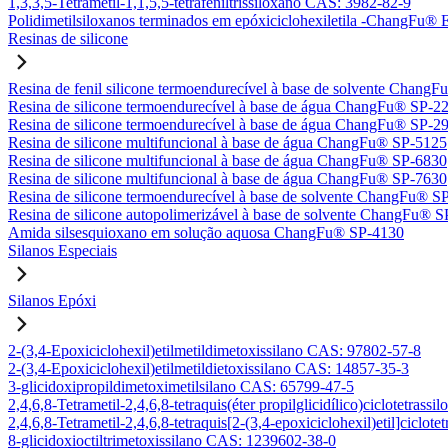
1,3,3,5-Tetrametil-1,1,5,5-tetrafeniltrissiloxano CAS: 3982-82-9
Polidimetilsiloxanos terminados em epóxiciclohexiletila -ChangFu
Resinas de silicone
Resina de fenil silicone termoendurecível à base de solvente Chan
Resina de silicone termoendurecível à base de água ChangFu® SP-2
Resina de silicone termoendurecível à base de água ChangFu® SP-2
Resina de silicone multifuncional à base de água ChangFu® SP-5125
Resina de silicone multifuncional à base de água ChangFu® SP-6830
Resina de silicone multifuncional à base de água ChangFu® SP-7630
Resina de silicone termoendurecível à base de solvente ChangFu® S
Resina de silicone autopolimerizável à base de solvente ChangFu® 
Amida silsesquioxano em solução aquosa ChangFu® SP-4130
Silanos Especiais
Silanos Epóxi
2-(3,4-Epoxiciclohexil)etilmetildimetoxissilano CAS: 97802-57-8
2-(3,4-Epoxiciclohexil)etilmetildietoxissilano CAS: 14857-35-3
3-glicidoxipropildimetoximetilsilano CAS: 65799-47-5
2,4,6,8-Tetrametil-2,4,6,8-tetraquis(éter propilglicidílico)ciclotetra
2,4,6,8-Tetrametil-2,4,6,8-tetraquis[2-(3,4-epoxiciclohexil)etil]ciclo
8-glicidoxioctiltrimetoxissilano CAS: 1239602-38-0