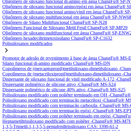
Oligômero de siloxano funcional di-amino em água ChangFu® SP
Oligômero de siloxano funcional amino/epóxi em água ChangFu®
Oligômero de siloxano funcional amino/vinil em água ChangFu® 
Oligômero de siloxano multifuncional em água ChangFu® SP-NW6
Oligômero de Silano Multifuncional ChangFu® SP-N28
Oligômero Funcional de Siloxano Metil Fenil ChangFu® SP-MP29
Oligômero de siloxano multifuncional em água ChangFu® SP-ENW
Oligômero hexadeciltrimetoxissilano ChangFu® SP-C1632
Polissiloxanos modificados
Promotor de adesão de revestimento à base de água ChangFu® MS-
Silano funcional di-amino modificado ChangFu® MS-DN
Copolímeros de (mercaptopropil)metilsiloxano-dimetilsiloxano -C
Copolímeros de (metacriloxipropil)metilsiloxano-dimetilsiloxano
Dispersante de siloxano funcional de vinil modificado A-172 -Ch
Dispersante polimérico de silicone ativo -ChangFu® MS-S24
Dispersante polimérico de silicone 40% ativo -ChangFu® MS-S25
Polissiloxano modificado com poliéter terminado em OH -Chang
Polissiloxano modificado com terminação metacriloxi -ChangFu®
Polissiloxano modificado com terminação carboxila -ChangFu® MS
Polissiloxano modificado com terminação epóxi -ChangFu® MS-EP
Polissiloxano modificado com poliéter terminado em epóxi -Chan
Heptametiltrissiloxano modificado com poliéter -ChangFu® MS-M7
1,3,5-Trimetil-1,1,3,5,5-pentafeniltrissiloxano CAS: 3390-61-2