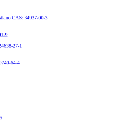
issilano CAS: 34937-00-3
01-9
224638-27-1
99740-64-4
-5