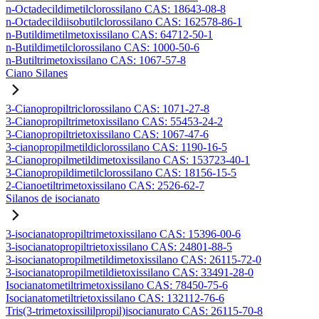
n-Octadecildimetilclorossilano CAS: 18643-08-8
n-Octadecildiisobutilclorossilano CAS: 162578-86-1
n-Butildimetilmetoxissilano CAS: 64712-50-1
n-Butildimetilclorossilano CAS: 1000-50-6
n-Butiltrimetoxissilano CAS: 1067-57-8
Ciano Silanes
3-Cianopropiltriclorossilano CAS: 1071-27-8
3-Cianopropiltrimetoxissilano CAS: 55453-24-2
3-Cianopropiltrietoxissilano CAS: 1067-47-6
3-cianopropilmetildiclorossilano CAS: 1190-16-5
3-Cianopropilmetildimetoxissilano CAS: 153723-40-1
3-Cianopropildimetilclorossilano CAS: 18156-15-5
2-Cianoetiltrimetoxissilano CAS: 2526-62-7
Silanos de isocianato
3-isocianatopropiltrimetoxissilano CAS: 15396-00-6
3-isocianatopropiltrietoxissilano CAS: 24801-88-5
3-isocianatopropilmetildimetoxissilano CAS: 26115-72-0
3-isocianatopropilmetildietoxissilano CAS: 33491-28-0
Isocianatometiltrimetoxissilano CAS: 78450-75-6
Isocianatometiltrietoxissilano CAS: 132112-76-6
Tris(3-trimetoxissililpropil)isocianurato CAS: 26115-70-8