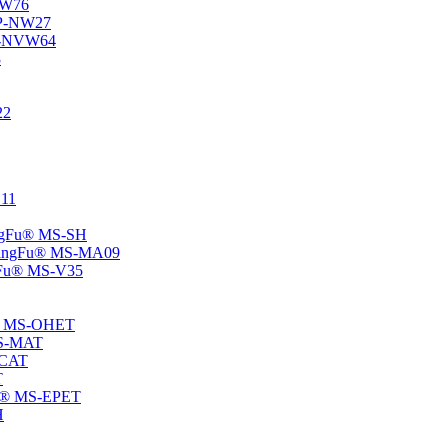
-NW76
 SP-NW27
SP-NVW64
8
22
E11
hangFu® MS-SH
 -ChangFu® MS-MA09
angFu® MS-V35
Fu® MS-OHET
 MS-MAT
-CAT
T
gFu® MS-EPET
H