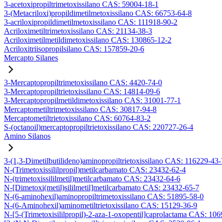
3-acetoxipropiltrimetoxissilano CAS: 59004-18-1
3-(Metacriloxi)propildimetilmetoxissilano CAS: 66753-64-8
3-acriloxipropildimetilmetoxissilano CAS: 111918-90-2
Acriloximetiltrimetoxissilano CAS: 21134-38-3
Acriloximetilmetildimetoxissilano CAS: 130865-12-2
Acriloxitriisopropilsilano CAS: 157859-20-6
Mercapto Silanes
3-Mercaptopropiltrimetoxissilano CAS: 4420-74-0
3-Mercaptopropiltrietoxissilano CAS: 14814-09-6
3-Mercaptopropilmetildimetoxissilano CAS: 31001-77-1
Mercaptometiltrimetoxissilano CAS: 30817-94-8
Mercaptometiltrietoxissilano CAS: 60764-83-2
S-(octanoil)mercaptopropiltrietoxissilano CAS: 220727-26-4
Amino Silanos
3-(1,3-Dimetilbutilideno)aminopropiltrietoxissilano CAS: 116229-43-
N-(Trimetoxissililpropil)metilcarbamato CAS: 23432-62-4
N-(trimetoxissililmetil)metilcarbamato CAS: 23432-64-6
N-[Dimetoxi(metil)sililmetil]metilcarbamato CAS: 23432-65-7
N-(6-aminohexil)aminopropiltrimetoxissilano CAS: 51895-58-0
N-(6-Aminohexil)aminometiltrietoxissilano CAS: 15129-36-9
N-[5-(Trimetoxisililpropil)-2-aza-1-oxopentil]caprolactama CAS: 10