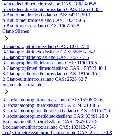
n-Octadecildimetilclorossilano CAS: 18643-08-8
n-Octadecildiisobutilclorossilano CAS: 162578-86-1
n-Butildimetilmetoxissilano CAS: 64712-50-1
n-Butildimetilclorossilano CAS: 1000-50-6
n-Butiltrimetoxissilano CAS: 1067-57-8
Ciano Silanes
3-Cianopropiltriclorossilano CAS: 1071-27-8
3-Cianopropiltrimetoxissilano CAS: 55453-24-2
3-Cianopropiltrietoxissilano CAS: 1067-47-6
3-cianopropilmetildiclorossilano CAS: 1190-16-5
3-Cianopropilmetildimetoxissilano CAS: 153723-40-1
3-Cianopropildimetilclorossilano CAS: 18156-15-5
2-Cianoetiltrimetoxissilano CAS: 2526-62-7
Silanos de isocianato
3-isocianatopropiltrimetoxissilano CAS: 15396-00-6
3-isocianatopropiltrietoxissilano CAS: 24801-88-5
3-isocianatopropilmetildimetoxissilano CAS: 26115-72-0
3-isocianatopropilmetildietoxissilano CAS: 33491-28-0
Isocianatometiltrimetoxissilano CAS: 78450-75-6
Isocianatometiltrietoxissilano CAS: 132112-76-6
Tris(3-trimetoxissililpropil)isocianurato CAS: 26115-70-8