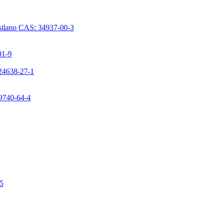
issilano CAS: 34937-00-3
01-9
224638-27-1
99740-64-4
-5