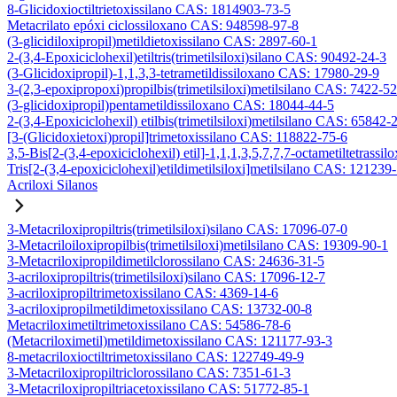
8-Glicidoxioctiltrietoxissilano CAS: 1814903-73-5
Metacrilato epóxi ciclossiloxano CAS: 948598-97-8
(3-glicidiloxipropil)metildietoxissilano CAS: 2897-60-1
2-(3,4-Epoxiciclohexil)etiltris(trimetilsiloxi)silano CAS: 90492-24-3
(3-Glicidoxipropil)-1,1,3,3-tetrametildissiloxano CAS: 17980-29-9
3-(2,3-epoxipropoxi)propilbis(trimetilsiloxi)metilsilano CAS: 7422-5
(3-glicidoxipropil)pentametildissiloxano CAS: 18044-44-5
2-(3,4-Epoxiciclohexil) etilbis(trimetilsiloxi)metilsilano CAS: 65842-
[3-(Glicidoxietoxi)propil]trimetoxissilano CAS: 118822-75-6
3,5-Bis[2-(3,4-epoxiciclohexil) etil]-1,1,1,3,5,7,7,7-octametiltetrassil
Tris[2-(3,4-epoxiciclohexil)etildimetilsiloxi]metilsilano CAS: 121239
Acriloxi Silanos
3-Metacriloxipropiltris(trimetilsiloxi)silano CAS: 17096-07-0
3-Metacriloiloxipropilbis(trimetilsiloxi)metilsilano CAS: 19309-90-1
3-Metacriloxipropildimetilclorossilano CAS: 24636-31-5
3-acriloxipropiltris(trimetilsiloxi)silano CAS: 17096-12-7
3-acriloxipropiltrimetoxissilano CAS: 4369-14-6
3-acriloxipropilmetildimetoxissilano CAS: 13732-00-8
Metacriloximetiltrimetoxissilano CAS: 54586-78-6
(Metacriloximetil)metildimetoxissilano CAS: 121177-93-3
8-metacriloxioctiltrimetoxissilano CAS: 122749-49-9
3-Metacriloxipropiltriclorossilano CAS: 7351-61-3
3-Metacriloxipropiltriacetoxissilano CAS: 51772-85-1