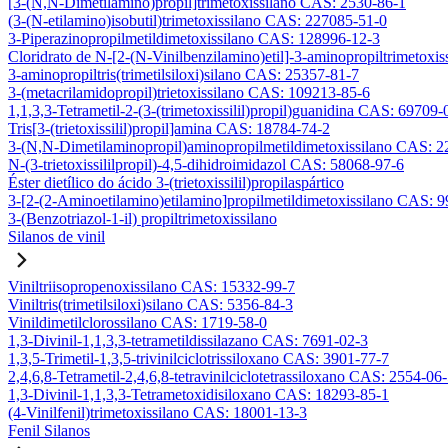
[3-(N,N-Dimetilamino)propil]trimetoxissilano CAS: 2530-86-1
(3-(N-etilamino)isobutil)trimetoxissilano CAS: 227085-51-0
3-Piperazinopropilmetildimetoxissilano CAS: 128996-12-3
Cloridrato de N-[2-(N-Vinilbenzilamino)etil]-3-aminopropiltrimetox
3-aminopropiltris(trimetilsiloxi)silano CAS: 25357-81-7
3-(metacrilamidopropil)trietoxissilano CAS: 109213-85-6
1,1,3,3-Tetrametil-2-(3-(trimetoxissilil)propil)guanidina CAS: 69709-
Tris[3-(trietoxissilil)propil]amina CAS: 18784-74-2
3-(N,N-Dimetilaminopropil)aminopropilmetildimetoxissilano CAS: 
N-(3-trietoxissililpropil)-4,5-dihidroimidazol CAS: 58068-97-6
Éster dietílico do ácido 3-(trietoxissilil)propilaspártico
3-[2-(2-Aminoetilamino)etilamino]propilmetildimetoxissilano CAS: 
3-(Benzotriazol-1-il) propiltrimetoxissilano
Silanos de vinil
Viniltriisopropenoxissilano CAS: 15332-99-7
Viniltris(trimetilsiloxi)silano CAS: 5356-84-3
Vinildimetilclorossilano CAS: 1719-58-0
1,3-Divinil-1,1,3,3-tetrametildissilazano CAS: 7691-02-3
1,3,5-Trimetil-1,3,5-trivinilciclotrissiloxano CAS: 3901-77-7
2,4,6,8-Tetrametil-2,4,6,8-tetravinilciclotetrassiloxano CAS: 2554-06
1,3-Divinil-1,1,3,3-Tetrametoxidisiloxano CAS: 18293-85-1
(4-Vinilfenil)trimetoxissilano CAS: 18001-13-3
Fenil Silanos