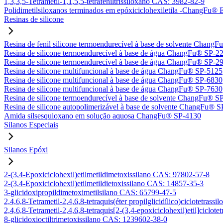
1,3,3,5-Tetrametil-1,1,5,5-tetrafeniltrissiloxano CAS: 3982-82-9
Polidimetilsiloxanos terminados em epóxiciclohexiletila -ChangFu
Resinas de silicone
Resina de fenil silicone termoendurecível à base de solvente Chan
Resina de silicone termoendurecível à base de água ChangFu® SP-2
Resina de silicone termoendurecível à base de água ChangFu® SP-2
Resina de silicone multifuncional à base de água ChangFu® SP-5125
Resina de silicone multifuncional à base de água ChangFu® SP-6830
Resina de silicone multifuncional à base de água ChangFu® SP-7630
Resina de silicone termoendurecível à base de solvente ChangFu® S
Resina de silicone autopolimerizável à base de solvente ChangFu® 
Amida silsesquioxano em solução aquosa ChangFu® SP-4130
Silanos Especiais
Silanos Epóxi
2-(3,4-Epoxiciclohexil)etilmetildimetoxissilano CAS: 97802-57-8
2-(3,4-Epoxiciclohexil)etilmetildietoxissilano CAS: 14857-35-3
3-glicidoxipropildimetoximetilsilano CAS: 65799-47-5
2,4,6,8-Tetrametil-2,4,6,8-tetraquis(éter propilglicidílico)ciclotetra
2,4,6,8-Tetrametil-2,4,6,8-tetraquis[2-(3,4-epoxiciclohexil)etil]ciclo
8-glicidoxioctiltrimetoxissilano CAS: 1239602-38-0