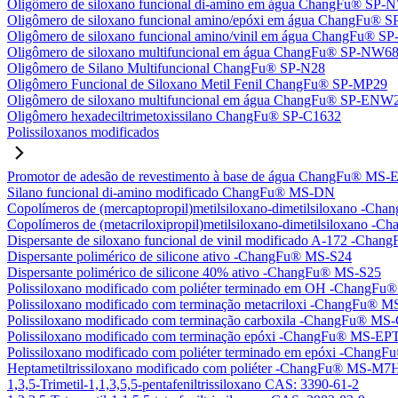
Oligômero de siloxano funcional di-amino em água ChangFu® SP
Oligômero de siloxano funcional amino/epóxi em água ChangFu®
Oligômero de siloxano funcional amino/vinil em água ChangFu® 
Oligômero de siloxano multifuncional em água ChangFu® SP-NW6
Oligômero de Silano Multifuncional ChangFu® SP-N28
Oligômero Funcional de Siloxano Metil Fenil ChangFu® SP-MP29
Oligômero de siloxano multifuncional em água ChangFu® SP-ENW
Oligômero hexadeciltrimetoxissilano ChangFu® SP-C1632
Polissiloxanos modificados
Promotor de adesão de revestimento à base de água ChangFu® MS-
Silano funcional di-amino modificado ChangFu® MS-DN
Copolímeros de (mercaptopropil)metilsiloxano-dimetilsiloxano -C
Copolímeros de (metacriloxipropil)metilsiloxano-dimetilsiloxano
Dispersante de siloxano funcional de vinil modificado A-172 -Ch
Dispersante polimérico de silicone ativo -ChangFu® MS-S24
Dispersante polimérico de silicone 40% ativo -ChangFu® MS-S25
Polissiloxano modificado com poliéter terminado em OH -Chang
Polissiloxano modificado com terminação metacriloxi -ChangFu®
Polissiloxano modificado com terminação carboxila -ChangFu® MS
Polissiloxano modificado com terminação epóxi -ChangFu® MS-EP
Polissiloxano modificado com poliéter terminado em epóxi -Chan
Heptametiltrissiloxano modificado com poliéter -ChangFu® MS-M7
1,3,5-Trimetil-1,1,3,5,5-pentafeniltrissiloxano CAS: 3390-61-2