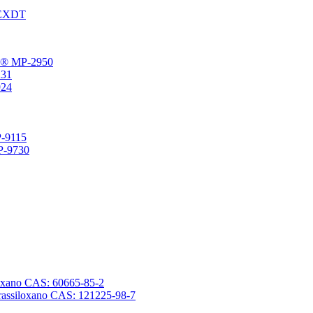
® EXDT
gFu® MP-2950
231
924
P-9115
SP-9730
ssiloxano CAS: 60665-85-2
tetrassiloxano CAS: 121225-98-7