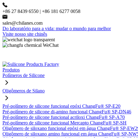
+86 27 8439 6550 | +86 181 6277 0058
sales@cfsilanes.com
Do laboratório para a vida: mudar o mundo para melhor
Visite nosso site chinês
Produtos
Polímeros de Silicone
Oligômeros de Silano
Pré-polímero de silicone funcional epóxi ChangFu® SP-E20
Pré-polímero de silicone di-amino funcional ChangFu® SP-DN46
Pré-polímero de silicone funcional acriloxi ChangFu® SP-A70
Pré-polímero de silicone funcional Mercapto ChangFu® SP-SH
Oligômero de siloxano funcional epóxi em água ChangFu® SP-EW2
Oligômero de siloxano amino funcional em água ChangFu® SP-NW