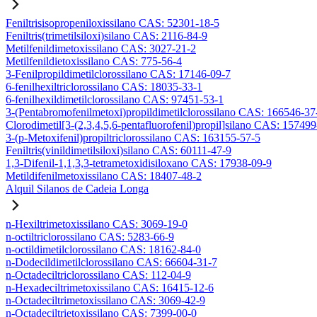
Feniltrisisopropeniloxissilano CAS: 52301-18-5
Feniltris(trimetilsiloxi)silano CAS: 2116-84-9
Metilfenildimetoxissilano CAS: 3027-21-2
Metilfenildietoxissilano CAS: 775-56-4
3-Fenilpropildimetilclorossilano CAS: 17146-09-7
6-fenilhexiltriclorossilano CAS: 18035-33-1
6-fenilhexildimetilclorossilano CAS: 97451-53-1
3-(Pentabromofenilmetoxi)propildimetilclorossilano CAS: 166546-37
Clorodimetil[3-(2,3,4,5,6-pentafluorofenil)propil]silano CAS: 15749
3-(p-Metoxifenil)propiltriclorossilano CAS: 163155-57-5
Feniltris(vinildimetilsiloxi)silano CAS: 60111-47-9
1,3-Difenil-1,1,3,3-tetrametoxidisiloxano CAS: 17938-09-9
Metildifenilmetoxissilano CAS: 18407-48-2
Alquil Silanos de Cadeia Longa
n-Hexiltrimetoxissilano CAS: 3069-19-0
n-octiltriclorossilano CAS: 5283-66-9
n-octildimetilclorossilano CAS: 18162-84-0
n-Dodecildimetilclorossilano CAS: 66604-31-7
n-Octadeciltriclorossilano CAS: 112-04-9
n-Hexadeciltrimetoxissilano CAS: 16415-12-6
n-Octadeciltrimetoxissilano CAS: 3069-42-9
n-Octadeciltrietoxissilano CAS: 7399-00-0