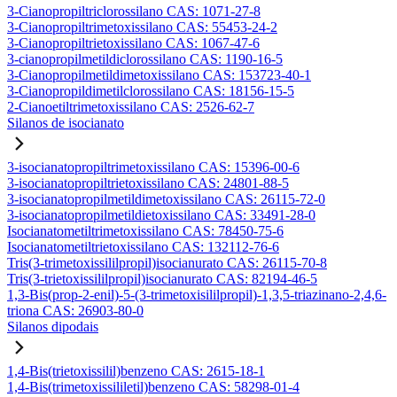
3-Cianopropiltriclorossilano CAS: 1071-27-8
3-Cianopropiltrimetoxissilano CAS: 55453-24-2
3-Cianopropiltrietoxissilano CAS: 1067-47-6
3-cianopropilmetildiclorossilano CAS: 1190-16-5
3-Cianopropilmetildimetoxissilano CAS: 153723-40-1
3-Cianopropildimetilclorossilano CAS: 18156-15-5
2-Cianoetiltrimetoxissilano CAS: 2526-62-7
Silanos de isocianato
3-isocianatopropiltrimetoxissilano CAS: 15396-00-6
3-isocianatopropiltrietoxissilano CAS: 24801-88-5
3-isocianatopropilmetildimetoxissilano CAS: 26115-72-0
3-isocianatopropilmetildietoxissilano CAS: 33491-28-0
Isocianatometiltrimetoxissilano CAS: 78450-75-6
Isocianatometiltrietoxissilano CAS: 132112-76-6
Tris(3-trimetoxissililpropil)isocianurato CAS: 26115-70-8
Tris(3-trietoxissililpropil)isocianurato CAS: 82194-46-5
1,3-Bis(prop-2-enil)-5-(3-trimetoxisililpropil)-1,3,5-triazinano-2,4,6-
triona CAS: 26903-80-0
Silanos dipodais
1,4-Bis(trietoxissilil)benzeno CAS: 2615-18-1
1,4-Bis(trimetoxissililetil)benzeno CAS: 58298-01-4