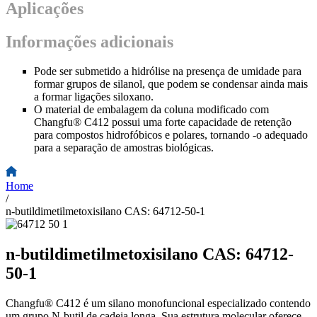
Aplicações
Informações adicionais
Pode ser submetido a hidrólise na presença de umidade para
formar grupos de silanol, que podem se condensar ainda mais
a formar ligações siloxano.
O material de embalagem da coluna modificado com
Changfu® C412 possui uma forte capacidade de retenção
para compostos hidrofóbicos e polares, tornando -o adequado
para a separação de amostras biológicas.
Home
/
n-butildimetilmetoxisilano CAS: 64712-50-1
n-butildimetilmetoxisilano CAS: 64712-
50-1
Changfu® C412 é um silano monofuncional especializado contendo
um grupo N-butil de cadeia longa. Sua estrutura molecular oferece