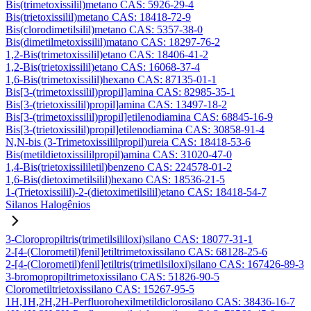
Bis(trimetoxissilil)metano CAS: 5926-29-4
Bis(trietoxissilil)metano CAS: 18418-72-9
Bis(clorodimetilsilil)metano CAS: 5357-38-0
Bis(dimetilmetoxissilil)matano CAS: 18297-76-2
1,2-Bis(trimetoxissilil)etano CAS: 18406-41-2
1,2-Bis(trietoxissilil)etano CAS: 16068-37-4
1,6-Bis(trimetoxissilil)hexano CAS: 87135-01-1
Bis[3-(trimetoxissilil)propil]amina CAS: 82985-35-1
Bis[3-(trietoxissilil)propil]amina CAS: 13497-18-2
Bis[3-(trimetoxissilil)propil]etilenodiamina CAS: 68845-16-9
Bis[3-(trietoxissilil)propil]etilenodiamina CAS: 30858-91-4
N,N-bis (3-Trimetoxissililpropil)ureia CAS: 18418-53-6
Bis(metildietoxissililpropil)amina CAS: 31020-47-0
1,4-Bis(trietoxissililetil)benzeno CAS: 224578-01-2
1,6-Bis(dietoximetilsilil)hexano CAS: 18536-21-5
1-(Trietoxissilil)-2-(dietoximetilsilil)etano CAS: 18418-54-7
Silanos Halogênios
3-Cloropropiltris(trimetilsililoxi)silano CAS: 18077-31-1
2-[4-(Clorometil)fenil]etiltrimetoxissilano CAS: 68128-25-6
2-[4-(Clorometil)fenil]etiltris(trimetilsiloxi)silano CAS: 167426-89-3
3-bromopropiltrimetoxissilano CAS: 51826-90-5
Clorometiltrietoxissilano CAS: 15267-95-5
1H,1H,2H,2H-Perfluorohexilmetildiclorosilano CAS: 38436-16-7