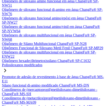
Oligômero de siloxano amino funcional em água ChangFu® SP-
NW51
Oligômero de siloxano funcional di-amino em água ChangFu® SP-
NW76
Oligômero de siloxano funcional amino/epóxi em água ChangFu®
SP-NW27
Oligômero de siloxano funcional amino/vinil em água ChangFu®
SP-NVW64
Oligômero de siloxano multifuncional em água ChangFu® SP-
NW68
Oligômero de Silano Multifuncional ChangFu® SP-N28
Oligômero Funcional de Siloxano Metil Fenil ChangFu® SP-MP29
Oligômero de siloxano multifuncional em água ChangFu® SP-
ENW22
Oligômero hexadeciltrimetoxissilano ChangFu® SP-C1632
Polissiloxanos modificados
Promotor de adesão de revestimento à base de água ChangFu® MS-
E11
Silano funcional di-amino modificado ChangFu® MS-DN
Copolímeros de (mercaptopropil)metilsiloxano-dimetilsiloxano -
ChangFu® MS-SH
Copolímeros de (metacriloxipropil)metilsiloxano-dimetilsiloxano -
ChangFu® MS-MA09