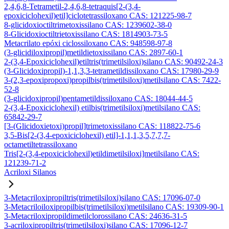
2,4,6,8-Tetrametil-2,4,6,8-tetraquis[2-(3,4-
epoxiciclohexil)etil]ciclotetrassiloxano CAS: 121225-98-7
8-glicidoxioctiltrimetoxissilano CAS: 1239602-38-0
8-Glicidoxioctiltrietoxissilano CAS: 1814903-73-5
Metacrilato epóxi ciclossiloxano CAS: 948598-97-8
(3-glicidiloxipropil)metildietoxissilano CAS: 2897-60-1
2-(3,4-Epoxiciclohexil)etiltris(trimetilsiloxi)silano CAS: 90492-24-3
(3-Glicidoxipropil)-1,1,3,3-tetrametildissiloxano CAS: 17980-29-9
3-(2,3-epoxipropoxi)propilbis(trimetilsiloxi)metilsilano CAS: 7422-
52-8
(3-glicidoxipropil)pentametildissiloxano CAS: 18044-44-5
2-(3,4-Epoxiciclohexil) etilbis(trimetilsiloxi)metilsilano CAS:
65842-29-7
[3-(Glicidoxietoxi)propil]trimetoxissilano CAS: 118822-75-6
3,5-Bis[2-(3,4-epoxiciclohexil) etil]-1,1,1,3,5,7,7,7-
octametiltetrassiloxano
Tris[2-(3,4-epoxiciclohexil)etildimetilsiloxi]metilsilano CAS:
121239-71-2
Acriloxi Silanos
3-Metacriloxipropiltris(trimetilsiloxi)silano CAS: 17096-07-0
3-Metacriloiloxipropilbis(trimetilsiloxi)metilsilano CAS: 19309-90-1
3-Metacriloxipropildimetilclorossilano CAS: 24636-31-5
3-acriloxipropiltris(trimetilsiloxi)silano CAS: 17096-12-7