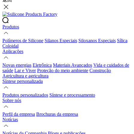
Produtos
Polímeros de Silicone
Silanos Especiais
Siloxanos Especiais
Sílica
Coloidal
Aplicações
Novas energias
Eletrônica
Materiais Avançados
Vida e cuidados de
saúde
Lar e Viver
Proteção do meio ambiente
Construção
Agricultura e agricultura
Síntese personalizada
Produtos personalizados
Síntese e processamento
Sobre nós
Perfil da empresa
Brochuras da empresa
Notícias
Notícias da Companhia
Blogs e publicações