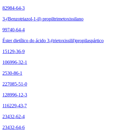
82984-64-3
3-(Benzotriazol-1-il) propiltrimetoxissilano
99740-64-4
Éster dietílico do ácido 3-(trietoxissilil)propilaspártico
15129-36-9
106996-32-1
2530-86-1
227085-51-0
128996-12-3
116229-43-7
23432-62-4
23432-64-6