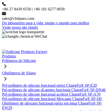
+86 27 8439 6550 | +86 181 6277 0058
sales@cfsilanes.com
Do laboratório para a vida: mudar o mundo para melhor
Visite nosso site chinês
Produtos
Polímeros de Silicone
Oligômeros de Silano
Pré-polímero de silicone funcional epóxi ChangFu® SP-E20
Pré-polímero de silicone di-amino funcional ChangFu® SP-DN46
Pré-polímero de silicone funcional acriloxi ChangFu® SP-A70
Pré-polímero de silicone funcional Mercapto ChangFu® SP-SH
Oligômero de siloxano funcional epóxi em água ChangFu® SP-
EW29