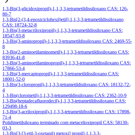
1,3-Bis(3-glicidoxipropil)-1,1,3,3-tetrametildissiloxano CAS: 126-
80-7
1,3-Bis[2-(3,4-epoxiciclohexil)etil]-1,1,3,3-tetrametildissiloxano
CAS: 18724-32-8
1,3-Bis(3-metacriloxipropil)-1,1,3,3-tetrametildissiloxano CAS:
18547-93-8
1,3-Bis(3-aminopropil)-1,1,3,3-tetrametildissiloxano CAS: 2469-55-
8
1,3-Bis(2-aminoetilaminometil)-1,1,3,3-tetrametildissiloxano CAS:
83936-41-8
1,3-Bis(3-aminoetilaminopropil)-1,1,3,3-tetrametildissiloxano CAS:
17866-53-4
1,3-Bis(3-mercaptopropil)-1,1,3,3-tetrametildissiloxano CAS:
18001-52-0
1,3-Bis(3-cloropropil)-1,1,3,3-tetrametildisiloxano CAS: 18132-72-
4
1,3-Bis(clorometil)-1,1,3,3-tetrametildissiloxano CAS: 2362-10-9
1,3-Bis(heptadecafluorodecil)-1,1,3,3-tetrametildissiloxano CAS:
129498-18-6
1,3-Bis(3-acriloxipropil)-1,1,3,3-tetrametildissiloxano CAS: 17898-
71-4
Polidimetilsiloxano terminado com metacriloxipropil CAS: 58130-
03-3
1,3-Bis[3-[3-etil-3-oxetanil) metoxi] propil]-1,1,3,3-