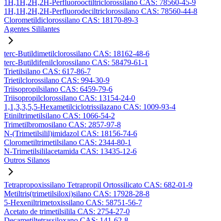
1H,1H,2H,2H-Perfluorooctiltriclorossilano CAS: 78560-45-9
1H,1H,2H,2H-Perfluorodeciltriclorossilano CAS: 78560-44-8
Clorometildiclorossilano CAS: 18170-89-3
Agentes Sililantes
terc-Butildimetilclorossilano CAS: 18162-48-6
terc-Butildifenilclorossilano CAS: 58479-61-1
Trietilsilano CAS: 617-86-7
Trietilclorossilano CAS: 994-30-9
Triisopropilsilano CAS: 6459-79-6
Triisopropilclorossilano CAS: 13154-24-0
1,1,3,3,5,5-Hexametilciclotrissilazano CAS: 1009-93-4
Etiniltrimetilsilano CAS: 1066-54-2
Trimetilbromosilano CAS: 2857-97-8
N-(Trimetilsilil)imidazol CAS: 18156-74-6
Clorometiltrimetilsilano CAS: 2344-80-1
N-Trimetilsililacetamida CAS: 13435-12-6
Outros Silanos
Tetrapropoxissilano Tetrapropil Ortossilicato CAS: 682-01-9
Metiltris(trimetilsiloxi)silano CAS: 17928-28-8
5-Hexeniltrimetoxissilano CAS: 58751-56-7
Acetato de trimetilsilila CAS: 2754-27-0
Decametiltetrassiloxano CAS: 141-62-8