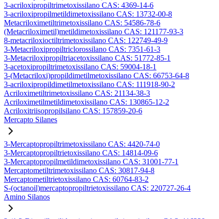
3-acriloxipropiltrimetoxissilano CAS: 4369-14-6
3-acriloxipropilmetildimetoxissilano CAS: 13732-00-8
Metacriloximetiltrimetoxissilano CAS: 54586-78-6
(Metacriloximetil)metildimetoxissilano CAS: 121177-93-3
8-metacriloxioctiltrimetoxissilano CAS: 122749-49-9
3-Metacriloxipropiltriclorossilano CAS: 7351-61-3
3-Metacriloxipropiltriacetoxissilano CAS: 51772-85-1
3-acetoxipropiltrimetoxissilano CAS: 59004-18-1
3-(Metacriloxi)propildimetilmetoxissilano CAS: 66753-64-8
3-acriloxipropildimetilmetoxissilano CAS: 111918-90-2
Acriloximetiltrimetoxissilano CAS: 21134-38-3
Acriloximetilmetildimetoxissilano CAS: 130865-12-2
Acriloxitriisopropilsilano CAS: 157859-20-6
Mercapto Silanes
3-Mercaptopropiltrimetoxissilano CAS: 4420-74-0
3-Mercaptopropiltrietoxissilano CAS: 14814-09-6
3-Mercaptopropilmetildimetoxissilano CAS: 31001-77-1
Mercaptometiltrimetoxissilano CAS: 30817-94-8
Mercaptometiltrietoxissilano CAS: 60764-83-2
S-(octanoil)mercaptopropiltrietoxissilano CAS: 220727-26-4
Amino Silanos