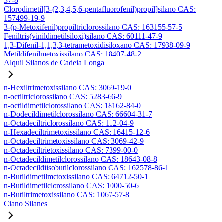
37-8
Clorodimetil[3-(2,3,4,5,6-pentafluorofenil)propil]silano CAS:
157499-19-9
3-(p-Metoxifenil)propiltriclorossilano CAS: 163155-57-5
Feniltris(vinildimetilsiloxi)silano CAS: 60111-47-9
1,3-Difenil-1,1,3,3-tetrametoxidisiloxano CAS: 17938-09-9
Metildifenilmetoxissilano CAS: 18407-48-2
Alquil Silanos de Cadeia Longa
n-Hexiltrimetoxissilano CAS: 3069-19-0
n-octiltriclorossilano CAS: 5283-66-9
n-octildimetilclorossilano CAS: 18162-84-0
n-Dodecildimetilclorossilano CAS: 66604-31-7
n-Octadeciltriclorossilano CAS: 112-04-9
n-Hexadeciltrimetoxissilano CAS: 16415-12-6
n-Octadeciltrimetoxissilano CAS: 3069-42-9
n-Octadeciltrietoxissilano CAS: 7399-00-0
n-Octadecildimetilclorossilano CAS: 18643-08-8
n-Octadecildiisobutilclorossilano CAS: 162578-86-1
n-Butildimetilmetoxissilano CAS: 64712-50-1
n-Butildimetilclorossilano CAS: 1000-50-6
n-Butiltrimetoxissilano CAS: 1067-57-8
Ciano Silanes