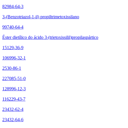
82984-64-3
3-(Benzotriazol-1-il) propiltrimetoxissilano
99740-64-4
Éster dietílico do ácido 3-(trietoxissilil)propilaspártico
15129-36-9
106996-32-1
2530-86-1
227085-51-0
128996-12-3
116229-43-7
23432-62-4
23432-64-6