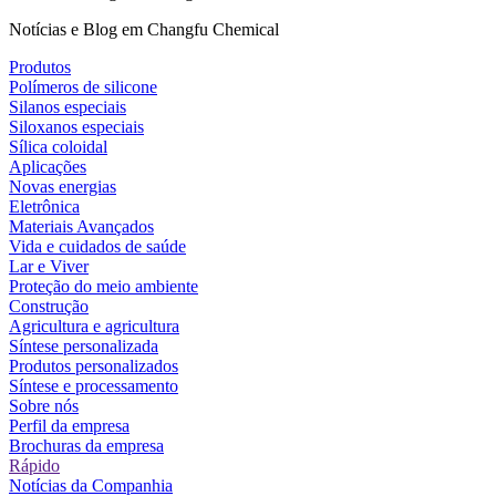
Notícias e Blog em Changfu Chemical
Produtos
Polímeros de silicone
Silanos especiais
Siloxanos especiais
Sílica coloidal
Aplicações
Novas energias
Eletrônica
Materiais Avançados
Vida e cuidados de saúde
Lar e Viver
Proteção do meio ambiente
Construção
Agricultura e agricultura
Síntese personalizada
Produtos personalizados
Síntese e processamento
Sobre nós
Perfil da empresa
Brochuras da empresa
Rápido
Notícias da Companhia