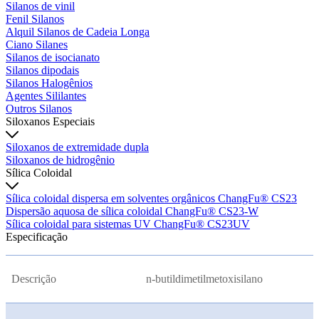
Silanos de vinil
Fenil Silanos
Alquil Silanos de Cadeia Longa
Ciano Silanes
Silanos de isocianato
Silanos dipodais
Silanos Halogênios
Agentes Sililantes
Outros Silanos
Siloxanos Especiais
Siloxanos de extremidade dupla
Siloxanos de hidrogênio
Sílica Coloidal
Sílica coloidal dispersa em solventes orgânicos ChangFu® CS23
Dispersão aquosa de sílica coloidal ChangFu® CS23-W
Sílica coloidal para sistemas UV ChangFu® CS23UV
Especificação
Descrição
n-butildimetilmetoxisilano