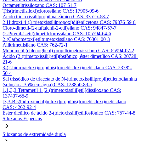
Octametiltrissiloxano CAS: 107-51-7
Tris(trimetilsiloxi)clorossilano CAS: 17905-99-6
Ácido trietoxissililpropilmaleâmico CAS: 33525-68-7
2-Hidroxi-4-(3-trietoxissililpropoxi)difenilcetona CAS: 79876-59-8
Cloro-dimetil-(2-naftalenil-2-etil)silano CAS: 94847-57-7
(2-Pirenil-1-etil)dimetilclorossilano CAS: 105594-64-6
2-(Carbometoxi)etiltrimetoxissilano CAS: 76301-00-3
Aliltrimetilsilano CAS: 762-72-1
Monometil (etilenoglicol) propiltrimetoxissilano CAS: 65994-07-2
Ácido (2-(trimetoxissilil)etil)fosfônico, éster dimetílico CAS: 20728-
21-6
3-(2-hidroxietoxi)propilbis(trimetilsiloxi)metilsilano CAS: 23785-
50-4
Sal trissódico de triacetato de N-(trimetoxissililpropil)etilenodiamina
(solução a 35% em água) CAS: 128850-89-5
1,1,3,3-Tetrametil-1-[2-(trimetoxissilil)etil]dissiloxano CAS:
137407-65-9
[3,3-Bis(hidroximetil)butoxi]propilbis(trimetilsiloxi)metilsilano
CAS: 4262-92-4
Éster dietílico de ácido 2-(trietoxissilil)etilfosfônico CAS: 757-44-8
Siloxanos Especiais
Siloxanos de extremidade dupla