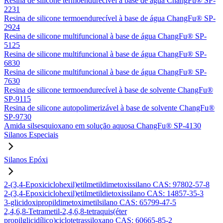
Resina de silicone termoendurecível à base de água ChangFu® SP-
2231
Resina de silicone termoendurecível à base de água ChangFu® SP-
2924
Resina de silicone multifuncional à base de água ChangFu® SP-
5125
Resina de silicone multifuncional à base de água ChangFu® SP-
6830
Resina de silicone multifuncional à base de água ChangFu® SP-
7630
Resina de silicone termoendurecível à base de solvente ChangFu®
SP-9115
Resina de silicone autopolimerizável à base de solvente ChangFu®
SP-9730
Amida silsesquioxano em solução aquosa ChangFu® SP-4130
Silanos Especiais
Silanos Epóxi
2-(3,4-Epoxiciclohexil)etilmetildimetoxissilano CAS: 97802-57-8
2-(3,4-Epoxiciclohexil)etilmetildietoxissilano CAS: 14857-35-3
3-glicidoxipropildimetoximetilsilano CAS: 65799-47-5
2,4,6,8-Tetrametil-2,4,6,8-tetraquis(éter
propilglicidílico)ciclotetrassiloxano CAS: 60665-85-2