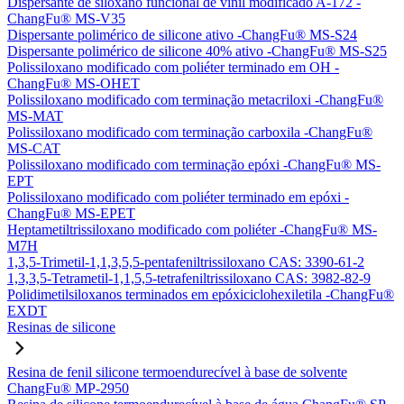
Dispersante de siloxano funcional de vinil modificado A-172 -
ChangFu® MS-V35
Dispersante polimérico de silicone ativo -ChangFu® MS-S24
Dispersante polimérico de silicone 40% ativo -ChangFu® MS-S25
Polissiloxano modificado com poliéter terminado em OH -
ChangFu® MS-OHET
Polissiloxano modificado com terminação metacriloxi -ChangFu®
MS-MAT
Polissiloxano modificado com terminação carboxila -ChangFu®
MS-CAT
Polissiloxano modificado com terminação epóxi -ChangFu® MS-
EPT
Polissiloxano modificado com poliéter terminado em epóxi -
ChangFu® MS-EPET
Heptametiltrissiloxano modificado com poliéter -ChangFu® MS-
M7H
1,3,5-Trimetil-1,1,3,5,5-pentafeniltrissiloxano CAS: 3390-61-2
1,3,3,5-Tetrametil-1,1,5,5-tetrafeniltrissiloxano CAS: 3982-82-9
Polidimetilsiloxanos terminados em epóxiciclohexiletila -ChangFu®
EXDT
Resinas de silicone
Resina de fenil silicone termoendurecível à base de solvente
ChangFu® MP-2950