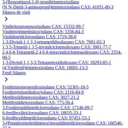
3-(Benzotriazol-1-il) propiltrimetoxissilano
(N,N-Dietil-3-aminopropil)trimetoxissilano CAS: 41051-80-3
Silanos de vinil
Viniltriisopropenoxissilano CAS: 15332-99-7
Viniltris(trimetilsiloxi)silano CAS: 5356-84-3
Vinildimetilclorossilano CAS: 1719-58-0
1,3-Divinil-1,1,3,3-tetrametildissilazano CAS: 7691-02-3
1,3,5-Trimetil-1,3,5-trivinilciclotrissiloxano CAS: 3901-77-7
2,4,6,8-Tetrametil-2,4,6,8-tetravinilciclotetrassiloxano CAS: 2554-
06-5
1,3-Divinil-1,1,3,3-Tetrametoxidisiloxano CAS: 18293-85-1
(4-Vinilfenil)trimetoxissilano CAS: 18001-13-3
Fenil Silanos
Feniltrisisopropeniloxissilano CAS: 52301-18-5
Feniltris(trimetilsiloxi)silano CAS: 2116-84-9
Metilfenildimetoxissilano CAS: 3027-21-2
Metilfenildietoxissilano CAS: 775-56-4
3-Fenilpropildimetilclorossilano CAS: 17146-09-7
6-fenilhexiltriclorossilano CAS: 18035-33-1
6-fenilhexildimetilclorossilano CAS: 97451-53-1
3-(Pentabromofenilmetoxi)propildimetilclorossilano CAS: 166546-