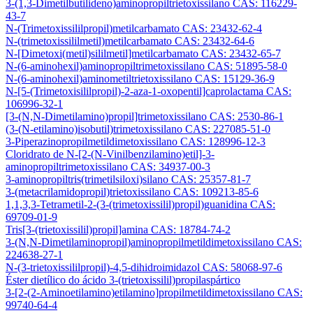
3-(1,3-Dimetilbutilideno)aminopropiltrietoxissilano CAS: 116229-
43-7
N-(Trimetoxissililpropil)metilcarbamato CAS: 23432-62-4
N-(trimetoxissililmetil)metilcarbamato CAS: 23432-64-6
N-[Dimetoxi(metil)sililmetil]metilcarbamato CAS: 23432-65-7
N-(6-aminohexil)aminopropiltrimetoxissilano CAS: 51895-58-0
N-(6-aminohexil)aminometiltrietoxissilano CAS: 15129-36-9
N-[5-(Trimetoxisililpropil)-2-aza-1-oxopentil]caprolactama CAS:
106996-32-1
[3-(N,N-Dimetilamino)propil]trimetoxissilano CAS: 2530-86-1
(3-(N-etilamino)isobutil)trimetoxissilano CAS: 227085-51-0
3-Piperazinopropilmetildimetoxissilano CAS: 128996-12-3
Cloridrato de N-[2-(N-Vinilbenzilamino)etil]-3-
aminopropiltrimetoxissilano CAS: 34937-00-3
3-aminopropiltris(trimetilsiloxi)silano CAS: 25357-81-7
3-(metacrilamidopropil)trietoxissilano CAS: 109213-85-6
1,1,3,3-Tetrametil-2-(3-(trimetoxissilil)propil)guanidina CAS:
69709-01-9
Tris[3-(trietoxissilil)propil]amina CAS: 18784-74-2
3-(N,N-Dimetilaminopropil)aminopropilmetildimetoxissilano CAS:
224638-27-1
N-(3-trietoxissililpropil)-4,5-dihidroimidazol CAS: 58068-97-6
Éster dietílico do ácido 3-(trietoxissilil)propilaspártico
3-[2-(2-Aminoetilamino)etilamino]propilmetildimetoxissilano CAS:
99740-64-4