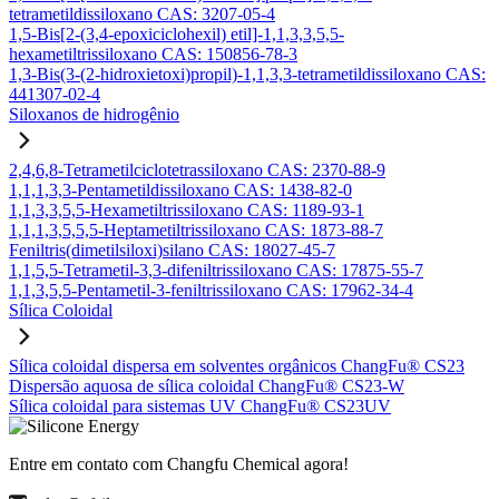
tetrametildissiloxano CAS: 3207-05-4
1,5-Bis[2-(3,4-epoxiciclohexil) etil]-1,1,3,3,5,5-
hexametiltrissiloxano CAS: 150856-78-3
1,3-Bis(3-(2-hidroxietoxi)propil)-1,1,3,3-tetrametildissiloxano CAS:
441307-02-4
Siloxanos de hidrogênio
2,4,6,8-Tetrametilciclotetrassiloxano CAS: 2370-88-9
1,1,1,3,3-Pentametildissiloxano CAS: 1438-82-0
1,1,3,3,5,5-Hexametiltrissiloxano CAS: 1189-93-1
1,1,1,3,5,5,5-Heptametiltrissiloxano CAS: 1873-88-7
Feniltris(dimetilsiloxi)silano CAS: 18027-45-7
1,1,5,5-Tetrametil-3,3-difeniltrissiloxano CAS: 17875-55-7
1,1,3,5,5-Pentametil-3-feniltrissiloxano CAS: 17962-34-4
Sílica Coloidal
Sílica coloidal dispersa em solventes orgânicos ChangFu® CS23
Dispersão aquosa de sílica coloidal ChangFu® CS23-W
Sílica coloidal para sistemas UV ChangFu® CS23UV
Entre em contato com Changfu Chemical agora!