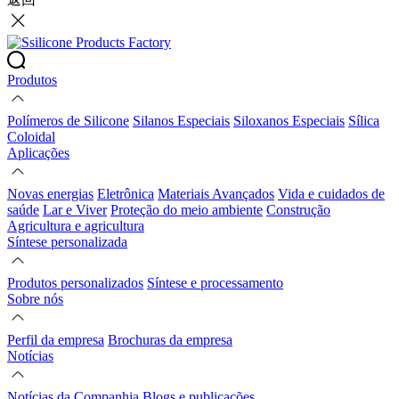
Produtos
Polímeros de Silicone
Silanos Especiais
Siloxanos Especiais
Sílica
Coloidal
Aplicações
Novas energias
Eletrônica
Materiais Avançados
Vida e cuidados de
saúde
Lar e Viver
Proteção do meio ambiente
Construção
Agricultura e agricultura
Síntese personalizada
Produtos personalizados
Síntese e processamento
Sobre nós
Perfil da empresa
Brochuras da empresa
Notícias
Notícias da Companhia
Blogs e publicações