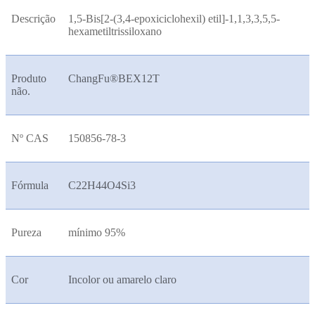
Descrição
1,5-Bis[2-(3,4-epoxiciclohexil) etil]-1,1,3,3,5,5-
hexametiltrissiloxano
Produto
ChangFu®BEX
12T
não.
Nº CAS
150856-78-3
Fórmula
C22H44O4Si3
Pureza
mínimo 95%
Cor
Incolor ou amarelo claro