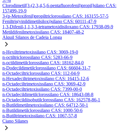
37-8
Clorodimetil[3-(2,3,4,5,6-pentafluorofenil)propil]silano CAS:
157499-19-9
3-(p-Metoxifenil)propiltriclorossilano CAS: 163155-57-5
Feniltris(vinildimetilsiloxi)silano CAS: 60111-47-9
1,3-Difenil-1,1,3,3-tetrametoxidisiloxano CAS: 17938-09-9
Metildifenilmetoxissilano CAS: 18407-48-2
Alquil Silanos de Cadeia Longa
n-Hexiltrimetoxissilano CAS: 3069-19-0
n-octiltriclorossilano CAS: 5283-66-9
n-octildimetilclorossilano CAS: 18162-84-0
n-Dodecildimetilclorossilano CAS: 66604-31-7
n-Octadeciltriclorossilano CAS: 112-04-9
n-Hexadeciltrimetoxissilano CAS: 16415-12-6
n-Octadeciltrimetoxissilano CAS: 3069-42-9
n-Octadeciltrietoxissilano CAS: 7399-00-0
n-Octadecildimetilclorossilano CAS: 18643-08-8
n-Octadecildiisobutilclorossilano CAS: 162578-86-1
n-Butildimetilmetoxissilano CAS: 64712-50-1
n-Butildimetilclorossilano CAS: 1000-50-6
n-Butiltrimetoxissilano CAS: 1067-57-8
Ciano Silanes