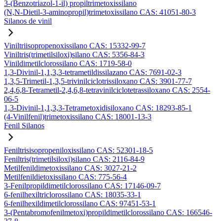
3-(Benzotriazol-1-il) propiltrimetoxissilano
(N,N-Dietil-3-aminopropil)trimetoxissilano CAS: 41051-80-3
Silanos de vinil
Viniltriisopropenoxissilano CAS: 15332-99-7
Viniltris(trimetilsiloxi)silano CAS: 5356-84-3
Vinildimetilclorossilano CAS: 1719-58-0
1,3-Divinil-1,1,3,3-tetrametildissilazano CAS: 7691-02-3
1,3,5-Trimetil-1,3,5-trivinilciclotrissiloxano CAS: 3901-77-7
2,4,6,8-Tetrametil-2,4,6,8-tetravinilciclotetrassiloxano CAS: 2554-
06-5
1,3-Divinil-1,1,3,3-Tetrametoxidisiloxano CAS: 18293-85-1
(4-Vinilfenil)trimetoxissilano CAS: 18001-13-3
Fenil Silanos
Feniltrisisopropeniloxissilano CAS: 52301-18-5
Feniltris(trimetilsiloxi)silano CAS: 2116-84-9
Metilfenildimetoxissilano CAS: 3027-21-2
Metilfenildietoxissilano CAS: 775-56-4
3-Fenilpropildimetilclorossilano CAS: 17146-09-7
6-fenilhexiltriclorossilano CAS: 18035-33-1
6-fenilhexildimetilclorossilano CAS: 97451-53-1
3-(Pentabromofenilmetoxi)propildimetilclorossilano CAS: 166546-