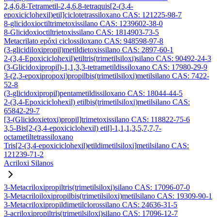
2,4,6,8-Tetrametil-2,4,6,8-tetraquis[2-(3,4-
epoxiciclohexil)etil]ciclotetrassiloxano CAS: 121225-98-7
8-glicidoxioctiltrimetoxissilano CAS: 1239602-38-0
8-Glicidoxioctiltrietoxissilano CAS: 1814903-73-5
Metacrilato epóxi ciclossiloxano CAS: 948598-97-8
(3-glicidiloxipropil)metildietoxissilano CAS: 2897-60-1
2-(3,4-Epoxiciclohexil)etiltris(trimetilsiloxi)silano CAS: 90492-24-3
(3-Glicidoxipropil)-1,1,3,3-tetrametildissiloxano CAS: 17980-29-9
3-(2,3-epoxipropoxi)propilbis(trimetilsiloxi)metilsilano CAS: 7422-
52-8
(3-glicidoxipropil)pentametildissiloxano CAS: 18044-44-5
2-(3,4-Epoxiciclohexil) etilbis(trimetilsiloxi)metilsilano CAS:
65842-29-7
[3-(Glicidoxietoxi)propil]trimetoxissilano CAS: 118822-75-6
3,5-Bis[2-(3,4-epoxiciclohexil) etil]-1,1,1,3,5,7,7,7-
octametiltetrassiloxano
Tris[2-(3,4-epoxiciclohexil)etildimetilsiloxi]metilsilano CAS:
121239-71-2
Acriloxi Silanos
3-Metacriloxipropiltris(trimetilsiloxi)silano CAS: 17096-07-0
3-Metacriloiloxipropilbis(trimetilsiloxi)metilsilano CAS: 19309-90-1
3-Metacriloxipropildimetilclorossilano CAS: 24636-31-5
3-acriloxipropiltris(trimetilsiloxi)silano CAS: 17096-12-7