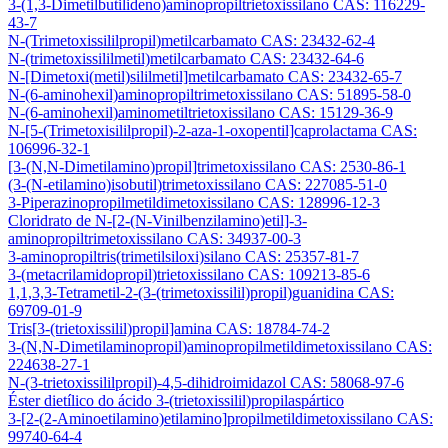
3-(1,3-Dimetilbutilideno)aminopropiltrietoxissilano CAS: 116229-
43-7
N-(Trimetoxissililpropil)metilcarbamato CAS: 23432-62-4
N-(trimetoxissililmetil)metilcarbamato CAS: 23432-64-6
N-[Dimetoxi(metil)sililmetil]metilcarbamato CAS: 23432-65-7
N-(6-aminohexil)aminopropiltrimetoxissilano CAS: 51895-58-0
N-(6-aminohexil)aminometiltrietoxissilano CAS: 15129-36-9
N-[5-(Trimetoxisililpropil)-2-aza-1-oxopentil]caprolactama CAS:
106996-32-1
[3-(N,N-Dimetilamino)propil]trimetoxissilano CAS: 2530-86-1
(3-(N-etilamino)isobutil)trimetoxissilano CAS: 227085-51-0
3-Piperazinopropilmetildimetoxissilano CAS: 128996-12-3
Cloridrato de N-[2-(N-Vinilbenzilamino)etil]-3-
aminopropiltrimetoxissilano CAS: 34937-00-3
3-aminopropiltris(trimetilsiloxi)silano CAS: 25357-81-7
3-(metacrilamidopropil)trietoxissilano CAS: 109213-85-6
1,1,3,3-Tetrametil-2-(3-(trimetoxissilil)propil)guanidina CAS:
69709-01-9
Tris[3-(trietoxissilil)propil]amina CAS: 18784-74-2
3-(N,N-Dimetilaminopropil)aminopropilmetildimetoxissilano CAS:
224638-27-1
N-(3-trietoxissililpropil)-4,5-dihidroimidazol CAS: 58068-97-6
Éster dietílico do ácido 3-(trietoxissilil)propilaspártico
3-[2-(2-Aminoetilamino)etilamino]propilmetildimetoxissilano CAS:
99740-64-4