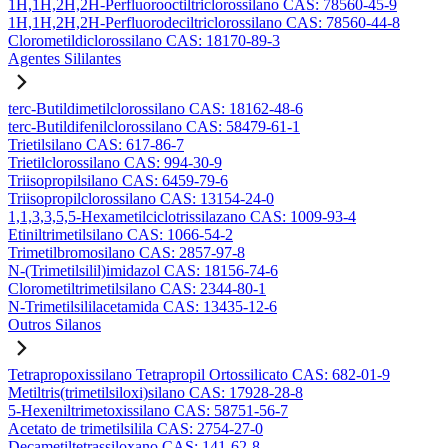
1H,1H,2H,2H-Perfluorooctiltriclorossilano CAS: 78560-45-9
1H,1H,2H,2H-Perfluorodeciltriclorossilano CAS: 78560-44-8
Clorometildiclorossilano CAS: 18170-89-3
Agentes Sililantes
terc-Butildimetilclorossilano CAS: 18162-48-6
terc-Butildifenilclorossilano CAS: 58479-61-1
Trietilsilano CAS: 617-86-7
Trietilclorossilano CAS: 994-30-9
Triisopropilsilano CAS: 6459-79-6
Triisopropilclorossilano CAS: 13154-24-0
1,1,3,3,5,5-Hexametilciclotrissilazano CAS: 1009-93-4
Etiniltrimetilsilano CAS: 1066-54-2
Trimetilbromosilano CAS: 2857-97-8
N-(Trimetilsilil)imidazol CAS: 18156-74-6
Clorometiltrimetilsilano CAS: 2344-80-1
N-Trimetilsililacetamida CAS: 13435-12-6
Outros Silanos
Tetrapropoxissilano Tetrapropil Ortossilicato CAS: 682-01-9
Metiltris(trimetilsiloxi)silano CAS: 17928-28-8
5-Hexeniltrimetoxissilano CAS: 58751-56-7
Acetato de trimetilsilila CAS: 2754-27-0
Decametiltetrassiloxano CAS: 141-62-8