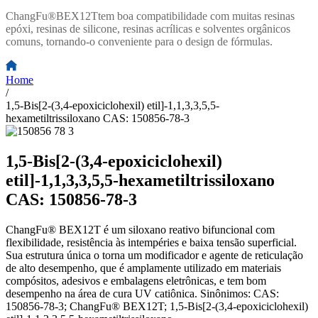
ChangFu®BEX12T
tem boa compatibilidade com muitas resinas
epóxi, resinas de silicone, resinas acrílicas e solventes orgânicos
comuns, tornando-o conveniente para o design de fórmulas.
Home
/
1,5-Bis[2-(3,4-epoxiciclohexil) etil]-1,1,3,3,5,5-
hexametiltrissiloxano CAS: 150856-78-3
1,5-Bis[2-(3,4-epoxiciclohexil)
etil]-1,1,3,3,5,5-hexametiltrissiloxano
CAS: 150856-78-3
ChangFu® BEX12T é um siloxano reativo bifuncional com
flexibilidade, resistência às intempéries e baixa tensão superficial.
Sua estrutura única o torna um modificador e agente de reticulação
de alto desempenho, que é amplamente utilizado em materiais
compósitos, adesivos e embalagens eletrônicas, e tem bom
desempenho na área de cura UV catiônica. Sinônimos: CAS:
150856-78-3; ChangFu® BEX12T; 1,5-Bis[2-(3,4-epoxiciclohexil)