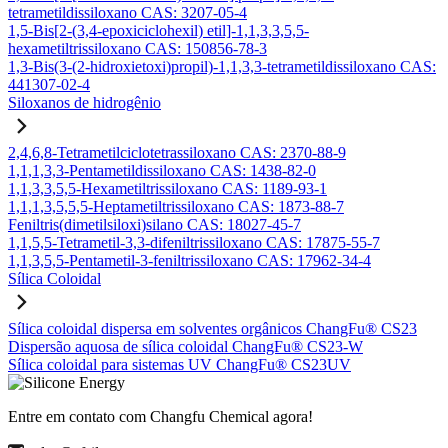
tetrametildissiloxano CAS: 3207-05-4
1,5-Bis[2-(3,4-epoxiciclohexil) etil]-1,1,3,3,5,5-
hexametiltrissiloxano CAS: 150856-78-3
1,3-Bis(3-(2-hidroxietoxi)propil)-1,1,3,3-tetrametildissiloxano CAS:
441307-02-4
Siloxanos de hidrogênio
2,4,6,8-Tetrametilciclotetrassiloxano CAS: 2370-88-9
1,1,1,3,3-Pentametildissiloxano CAS: 1438-82-0
1,1,3,3,5,5-Hexametiltrissiloxano CAS: 1189-93-1
1,1,1,3,5,5,5-Heptametiltrissiloxano CAS: 1873-88-7
Feniltris(dimetilsiloxi)silano CAS: 18027-45-7
1,1,5,5-Tetrametil-3,3-difeniltrissiloxano CAS: 17875-55-7
1,1,3,5,5-Pentametil-3-feniltrissiloxano CAS: 17962-34-4
Sílica Coloidal
Sílica coloidal dispersa em solventes orgânicos ChangFu® CS23
Dispersão aquosa de sílica coloidal ChangFu® CS23-W
Sílica coloidal para sistemas UV ChangFu® CS23UV
Entre em contato com Changfu Chemical agora!