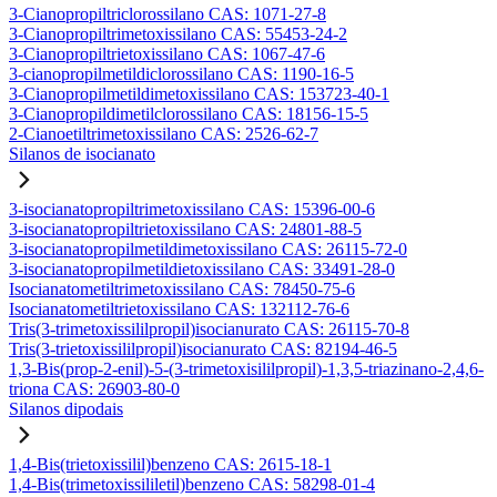
3-Cianopropiltriclorossilano CAS: 1071-27-8
3-Cianopropiltrimetoxissilano CAS: 55453-24-2
3-Cianopropiltrietoxissilano CAS: 1067-47-6
3-cianopropilmetildiclorossilano CAS: 1190-16-5
3-Cianopropilmetildimetoxissilano CAS: 153723-40-1
3-Cianopropildimetilclorossilano CAS: 18156-15-5
2-Cianoetiltrimetoxissilano CAS: 2526-62-7
Silanos de isocianato
3-isocianatopropiltrimetoxissilano CAS: 15396-00-6
3-isocianatopropiltrietoxissilano CAS: 24801-88-5
3-isocianatopropilmetildimetoxissilano CAS: 26115-72-0
3-isocianatopropilmetildietoxissilano CAS: 33491-28-0
Isocianatometiltrimetoxissilano CAS: 78450-75-6
Isocianatometiltrietoxissilano CAS: 132112-76-6
Tris(3-trimetoxissililpropil)isocianurato CAS: 26115-70-8
Tris(3-trietoxissililpropil)isocianurato CAS: 82194-46-5
1,3-Bis(prop-2-enil)-5-(3-trimetoxisililpropil)-1,3,5-triazinano-2,4,6-
triona CAS: 26903-80-0
Silanos dipodais
1,4-Bis(trietoxissilil)benzeno CAS: 2615-18-1
1,4-Bis(trimetoxissililetil)benzeno CAS: 58298-01-4