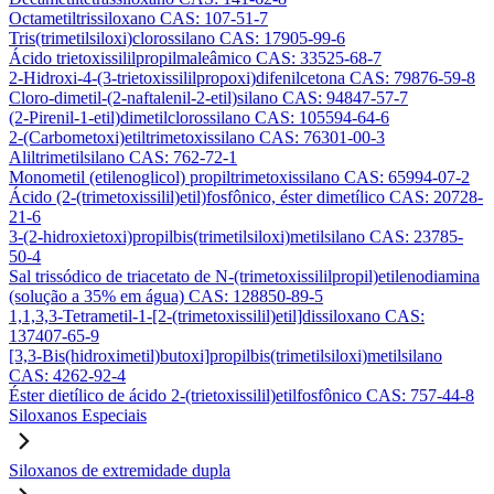
Octametiltrissiloxano CAS: 107-51-7
Tris(trimetilsiloxi)clorossilano CAS: 17905-99-6
Ácido trietoxissililpropilmaleâmico CAS: 33525-68-7
2-Hidroxi-4-(3-trietoxissililpropoxi)difenilcetona CAS: 79876-59-8
Cloro-dimetil-(2-naftalenil-2-etil)silano CAS: 94847-57-7
(2-Pirenil-1-etil)dimetilclorossilano CAS: 105594-64-6
2-(Carbometoxi)etiltrimetoxissilano CAS: 76301-00-3
Aliltrimetilsilano CAS: 762-72-1
Monometil (etilenoglicol) propiltrimetoxissilano CAS: 65994-07-2
Ácido (2-(trimetoxissilil)etil)fosfônico, éster dimetílico CAS: 20728-
21-6
3-(2-hidroxietoxi)propilbis(trimetilsiloxi)metilsilano CAS: 23785-
50-4
Sal trissódico de triacetato de N-(trimetoxissililpropil)etilenodiamina
(solução a 35% em água) CAS: 128850-89-5
1,1,3,3-Tetrametil-1-[2-(trimetoxissilil)etil]dissiloxano CAS:
137407-65-9
[3,3-Bis(hidroximetil)butoxi]propilbis(trimetilsiloxi)metilsilano
CAS: 4262-92-4
Éster dietílico de ácido 2-(trietoxissilil)etilfosfônico CAS: 757-44-8
Siloxanos Especiais
Siloxanos de extremidade dupla