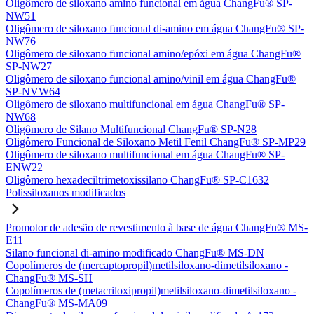
Oligômero de siloxano amino funcional em água ChangFu® SP-
NW51
Oligômero de siloxano funcional di-amino em água ChangFu® SP-
NW76
Oligômero de siloxano funcional amino/epóxi em água ChangFu®
SP-NW27
Oligômero de siloxano funcional amino/vinil em água ChangFu®
SP-NVW64
Oligômero de siloxano multifuncional em água ChangFu® SP-
NW68
Oligômero de Silano Multifuncional ChangFu® SP-N28
Oligômero Funcional de Siloxano Metil Fenil ChangFu® SP-MP29
Oligômero de siloxano multifuncional em água ChangFu® SP-
ENW22
Oligômero hexadeciltrimetoxissilano ChangFu® SP-C1632
Polissiloxanos modificados
Promotor de adesão de revestimento à base de água ChangFu® MS-
E11
Silano funcional di-amino modificado ChangFu® MS-DN
Copolímeros de (mercaptopropil)metilsiloxano-dimetilsiloxano -
ChangFu® MS-SH
Copolímeros de (metacriloxipropil)metilsiloxano-dimetilsiloxano -
ChangFu® MS-MA09