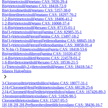
Bis(trimetoxissilil)metano CAS: 5926-29-4
Bis(trietoxissilil)metano CAS: 18418-72-9
Bis(clorodimetilsilil)metano CAS: 5357-38-0
Bis(dimetilmetoxissilil)matano CAS: 18297-76-2
1,2-Bis(trimetoxissilil)etano CAS: 18406-41-2
1,2-Bis(trietoxissilil)etano CAS: 16068-37-4
1,6-Bis(trimetoxissilil)hexano CAS: 87135-01-1
Bis[3-(trimetoxissilil)propil]amina CAS: 82985-35-1
Bis[3-(trietoxissilil)propil]amina CAS: 13497-18-2
Bis[3-(trimetoxissilil)propil]etilenodiamina CAS: 68845-16-9
Bis[3-(trietoxissilil)propil]etilenodiamina CAS: 30858-91-4
N,N-bis (3-Trimetoxissililpropil)ureia CAS: 18418-53-6
Bis(metildietoxissililpropil)amina CAS: 31020-47-0
1,4-Bis(trietoxissililetil)benzeno CAS: 224578-01-2
1,6-Bis(dietoximetilsilil)hexano CAS: 18536-21-5
1-(Trietoxissilil)-2-(dietoximetilsilil)etano CAS: 18418-54-7
Silanos Halogênios
3-Cloropropiltris(trimetilsililoxi)silano CAS: 18077-31-1
2-[4-(Clorometil)fenil]etiltrimetoxissilano CAS: 68128-25-6
2-[4-(Clorometil)fenil]etiltris(trimetilsiloxi)silano CAS: 167426-89-3
3-bromopropiltrimetoxissilano CAS: 51826-90-5
Clorometiltrietoxissilano CAS: 15267-95-5
1H,1H,2H,2H-Perfluorohexilmetildiclorosilano CAS: 38436-16-7