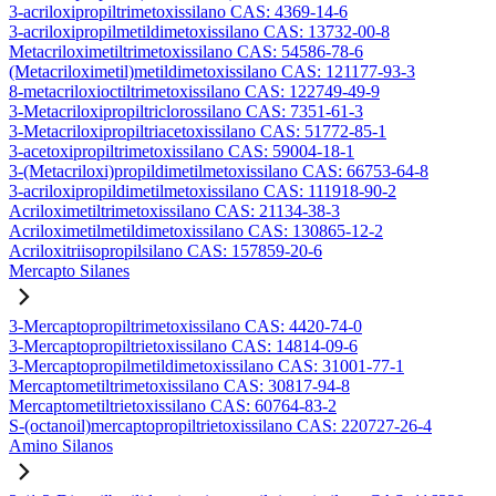
3-acriloxipropiltrimetoxissilano CAS: 4369-14-6
3-acriloxipropilmetildimetoxissilano CAS: 13732-00-8
Metacriloximetiltrimetoxissilano CAS: 54586-78-6
(Metacriloximetil)metildimetoxissilano CAS: 121177-93-3
8-metacriloxioctiltrimetoxissilano CAS: 122749-49-9
3-Metacriloxipropiltriclorossilano CAS: 7351-61-3
3-Metacriloxipropiltriacetoxissilano CAS: 51772-85-1
3-acetoxipropiltrimetoxissilano CAS: 59004-18-1
3-(Metacriloxi)propildimetilmetoxissilano CAS: 66753-64-8
3-acriloxipropildimetilmetoxissilano CAS: 111918-90-2
Acriloximetiltrimetoxissilano CAS: 21134-38-3
Acriloximetilmetildimetoxissilano CAS: 130865-12-2
Acriloxitriisopropilsilano CAS: 157859-20-6
Mercapto Silanes
3-Mercaptopropiltrimetoxissilano CAS: 4420-74-0
3-Mercaptopropiltrietoxissilano CAS: 14814-09-6
3-Mercaptopropilmetildimetoxissilano CAS: 31001-77-1
Mercaptometiltrimetoxissilano CAS: 30817-94-8
Mercaptometiltrietoxissilano CAS: 60764-83-2
S-(octanoil)mercaptopropiltrietoxissilano CAS: 220727-26-4
Amino Silanos