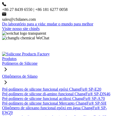
+86 27 8439 6550 | +86 181 6277 0058
sales@cfsilanes.com
Do laboratório para a vida: mudar o mundo para melhor
Visite nosso site chinês
Produtos
Polímeros de Silicone
Oligômeros de Silano
Pré-polímero de silicone funcional epóxi ChangFu® SP-E20
Pré-polímero de silicone di-amino funcional ChangFu® SP-DN46
Pré-polímero de silicone funcional acriloxi ChangFu® SP-A70
Pré-polímero de silicone funcional Mercapto ChangFu® SP-SH
Oligômero de siloxano funcional epóxi em água ChangFu® SP-
EW29