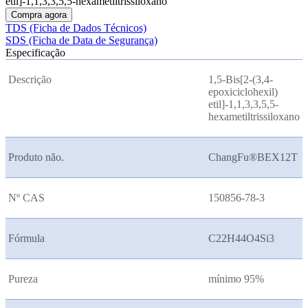
etil]-1,1,3,3,5,5-hexametiltrissiloxano
Compra agora
TDS (Ficha de Dados Técnicos)
SDS (Ficha de Data de Segurança)
Especificação
Descrição
1,5-Bis[2-(3,4-
epoxiciclohexil)
etil]-1,1,3,3,5,5-
hexametiltrissiloxano
Produto não.
ChangFu®BEX
12T
Nº CAS
150856-78-3
Fórmula
C22H44O4Si3
Pureza
mínimo 95%