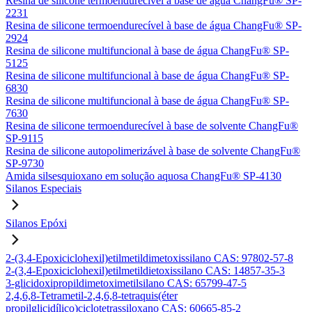
Resina de silicone termoendurecível à base de água ChangFu® SP-
2231
Resina de silicone termoendurecível à base de água ChangFu® SP-
2924
Resina de silicone multifuncional à base de água ChangFu® SP-
5125
Resina de silicone multifuncional à base de água ChangFu® SP-
6830
Resina de silicone multifuncional à base de água ChangFu® SP-
7630
Resina de silicone termoendurecível à base de solvente ChangFu®
SP-9115
Resina de silicone autopolimerizável à base de solvente ChangFu®
SP-9730
Amida silsesquioxano em solução aquosa ChangFu® SP-4130
Silanos Especiais
Silanos Epóxi
2-(3,4-Epoxiciclohexil)etilmetildimetoxissilano CAS: 97802-57-8
2-(3,4-Epoxiciclohexil)etilmetildietoxissilano CAS: 14857-35-3
3-glicidoxipropildimetoximetilsilano CAS: 65799-47-5
2,4,6,8-Tetrametil-2,4,6,8-tetraquis(éter
propilglicidílico)ciclotetrassiloxano CAS: 60665-85-2