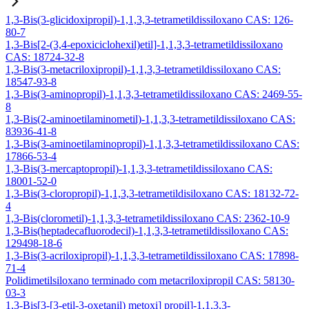
1,3-Bis(3-glicidoxipropil)-1,1,3,3-tetrametildissiloxano CAS: 126-
80-7
1,3-Bis[2-(3,4-epoxiciclohexil)etil]-1,1,3,3-tetrametildissiloxano
CAS: 18724-32-8
1,3-Bis(3-metacriloxipropil)-1,1,3,3-tetrametildissiloxano CAS:
18547-93-8
1,3-Bis(3-aminopropil)-1,1,3,3-tetrametildissiloxano CAS: 2469-55-
8
1,3-Bis(2-aminoetilaminometil)-1,1,3,3-tetrametildissiloxano CAS:
83936-41-8
1,3-Bis(3-aminoetilaminopropil)-1,1,3,3-tetrametildissiloxano CAS:
17866-53-4
1,3-Bis(3-mercaptopropil)-1,1,3,3-tetrametildissiloxano CAS:
18001-52-0
1,3-Bis(3-cloropropil)-1,1,3,3-tetrametildisiloxano CAS: 18132-72-
4
1,3-Bis(clorometil)-1,1,3,3-tetrametildissiloxano CAS: 2362-10-9
1,3-Bis(heptadecafluorodecil)-1,1,3,3-tetrametildissiloxano CAS:
129498-18-6
1,3-Bis(3-acriloxipropil)-1,1,3,3-tetrametildissiloxano CAS: 17898-
71-4
Polidimetilsiloxano terminado com metacriloxipropil CAS: 58130-
03-3
1,3-Bis[3-[3-etil-3-oxetanil) metoxi] propil]-1,1,3,3-