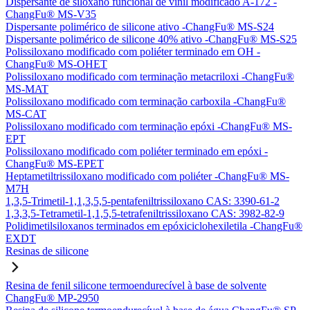
Dispersante de siloxano funcional de vinil modificado A-172 -
ChangFu® MS-V35
Dispersante polimérico de silicone ativo -ChangFu® MS-S24
Dispersante polimérico de silicone 40% ativo -ChangFu® MS-S25
Polissiloxano modificado com poliéter terminado em OH -
ChangFu® MS-OHET
Polissiloxano modificado com terminação metacriloxi -ChangFu®
MS-MAT
Polissiloxano modificado com terminação carboxila -ChangFu®
MS-CAT
Polissiloxano modificado com terminação epóxi -ChangFu® MS-
EPT
Polissiloxano modificado com poliéter terminado em epóxi -
ChangFu® MS-EPET
Heptametiltrissiloxano modificado com poliéter -ChangFu® MS-
M7H
1,3,5-Trimetil-1,1,3,5,5-pentafeniltrissiloxano CAS: 3390-61-2
1,3,3,5-Tetrametil-1,1,5,5-tetrafeniltrissiloxano CAS: 3982-82-9
Polidimetilsiloxanos terminados em epóxiciclohexiletila -ChangFu®
EXDT
Resinas de silicone
Resina de fenil silicone termoendurecível à base de solvente
ChangFu® MP-2950