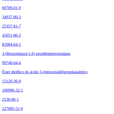
69709-01-9
34937-00-3
25357-81-7
41051-80-3
82984-64-3
3-(Benzotriazol-1-il) propiltrimetoxissilano
99740-64-4
Éster dietílico do ácido 3-(trietoxissilil)propilaspártico
15129-36-9
106996-32-1
2530-86-1
227085-51-0