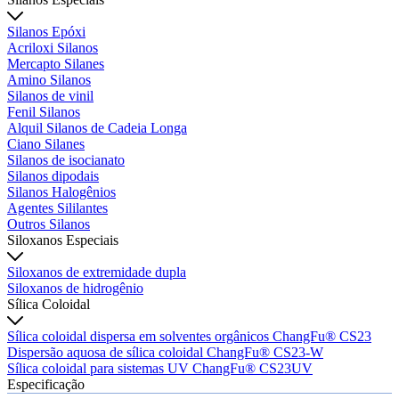
Silanos Epóxi
Acriloxi Silanos
Mercapto Silanes
Amino Silanos
Silanos de vinil
Fenil Silanos
Alquil Silanos de Cadeia Longa
Ciano Silanes
Silanos de isocianato
Silanos dipodais
Silanos Halogênios
Agentes Sililantes
Outros Silanos
Siloxanos Especiais
Siloxanos de extremidade dupla
Siloxanos de hidrogênio
Sílica Coloidal
Sílica coloidal dispersa em solventes orgânicos ChangFu® CS23
Dispersão aquosa de sílica coloidal ChangFu® CS23-W
Sílica coloidal para sistemas UV ChangFu® CS23UV
Especificação