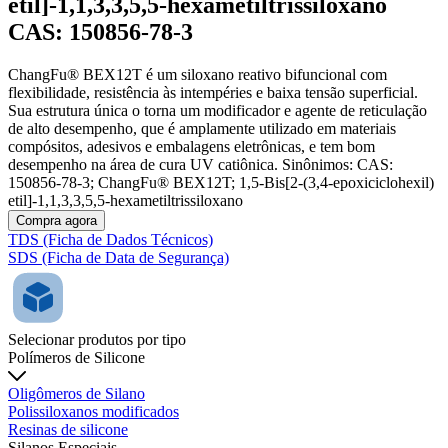
etil]-1,1,3,3,5,5-hexametiltrissiloxano
CAS: 150856-78-3
ChangFu® BEX12T é um siloxano reativo bifuncional com
flexibilidade, resistência às intempéries e baixa tensão superficial.
Sua estrutura única o torna um modificador e agente de reticulação
de alto desempenho, que é amplamente utilizado em materiais
compósitos, adesivos e embalagens eletrônicas, e tem bom
desempenho na área de cura UV catiônica. Sinônimos: CAS:
150856-78-3; ChangFu® BEX12T; 1,5-Bis[2-(3,4-epoxiciclohexil)
etil]-1,1,3,3,5,5-hexametiltrissiloxano
Compra agora
TDS (Ficha de Dados Técnicos)
SDS (Ficha de Data de Segurança)
Selecionar produtos por tipo
Polímeros de Silicone
Oligômeros de Silano
Polissiloxanos modificados
Resinas de silicone
Silanos Especiais