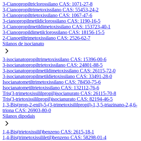
3-Cianopropiltriclorossilano CAS: 1071-27-8
3-Cianopropiltrimetoxissilano CAS: 55453-24-2
3-Cianopropiltrietoxissilano CAS: 1067-47-6
3-cianopropilmetildiclorossilano CAS: 1190-16-5
3-Cianopropilmetildimetoxissilano CAS: 153723-40-1
3-Cianopropildimetilclorossilano CAS: 18156-15-5
2-Cianoetiltrimetoxissilano CAS: 2526-62-7
Silanos de isocianato
3-isocianatopropiltrimetoxissilano CAS: 15396-00-6
3-isocianatopropiltrietoxissilano CAS: 24801-88-5
3-isocianatopropilmetildimetoxissilano CAS: 26115-72-0
3-isocianatopropilmetildietoxissilano CAS: 33491-28-0
Isocianatometiltrimetoxissilano CAS: 78450-75-6
Isocianatometiltrietoxissilano CAS: 132112-76-6
Tris(3-trimetoxissililpropil)isocianurato CAS: 26115-70-8
Tris(3-trietoxissililpropil)isocianurato CAS: 82194-46-5
1,3-Bis(prop-2-enil)-5-(3-trimetoxisililpropil)-1,3,5-triazinano-2,4,6-
triona CAS: 26903-80-0
Silanos dipodais
1,4-Bis(trietoxissilil)benzeno CAS: 2615-18-1
1,4-Bis(trimetoxissililetil)benzeno CAS: 58298-01-4