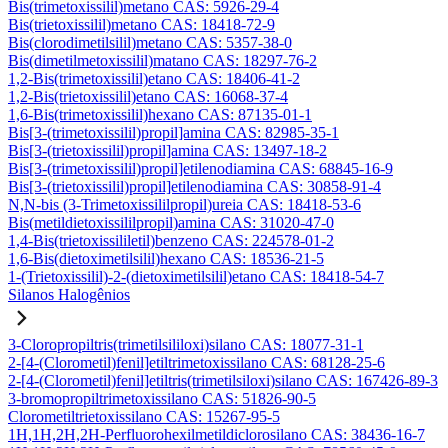
Bis(trimetoxissilil)metano CAS: 5926-29-4
Bis(trietoxissilil)metano CAS: 18418-72-9
Bis(clorodimetilsilil)metano CAS: 5357-38-0
Bis(dimetilmetoxissilil)matano CAS: 18297-76-2
1,2-Bis(trimetoxissilil)etano CAS: 18406-41-2
1,2-Bis(trietoxissilil)etano CAS: 16068-37-4
1,6-Bis(trimetoxissilil)hexano CAS: 87135-01-1
Bis[3-(trimetoxissilil)propil]amina CAS: 82985-35-1
Bis[3-(trietoxissilil)propil]amina CAS: 13497-18-2
Bis[3-(trimetoxissilil)propil]etilenodiamina CAS: 68845-16-9
Bis[3-(trietoxissilil)propil]etilenodiamina CAS: 30858-91-4
N,N-bis (3-Trimetoxissililpropil)ureia CAS: 18418-53-6
Bis(metildietoxissililpropil)amina CAS: 31020-47-0
1,4-Bis(trietoxissililetil)benzeno CAS: 224578-01-2
1,6-Bis(dietoximetilsilil)hexano CAS: 18536-21-5
1-(Trietoxissilil)-2-(dietoximetilsilil)etano CAS: 18418-54-7
Silanos Halogênios
3-Cloropropiltris(trimetilsililoxi)silano CAS: 18077-31-1
2-[4-(Clorometil)fenil]etiltrimetoxissilano CAS: 68128-25-6
2-[4-(Clorometil)fenil]etiltris(trimetilsiloxi)silano CAS: 167426-89-3
3-bromopropiltrimetoxissilano CAS: 51826-90-5
Clorometiltrietoxissilano CAS: 15267-95-5
1H,1H,2H,2H-Perfluorohexilmetildiclorosilano CAS: 38436-16-7