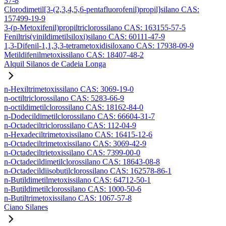
37-8
Clorodimetil[3-(2,3,4,5,6-pentafluorofenil)propil]silano CAS:
157499-19-9
3-(p-Metoxifenil)propiltriclorossilano CAS: 163155-57-5
Feniltris(vinildimetilsiloxi)silano CAS: 60111-47-9
1,3-Difenil-1,1,3,3-tetrametoxidisiloxano CAS: 17938-09-9
Metildifenilmetoxissilano CAS: 18407-48-2
Alquil Silanos de Cadeia Longa
n-Hexiltrimetoxissilano CAS: 3069-19-0
n-octiltriclorossilano CAS: 5283-66-9
n-octildimetilclorossilano CAS: 18162-84-0
n-Dodecildimetilclorossilano CAS: 66604-31-7
n-Octadeciltriclorossilano CAS: 112-04-9
n-Hexadeciltrimetoxissilano CAS: 16415-12-6
n-Octadeciltrimetoxissilano CAS: 3069-42-9
n-Octadeciltrietoxissilano CAS: 7399-00-0
n-Octadecildimetilclorossilano CAS: 18643-08-8
n-Octadecildiisobutilclorossilano CAS: 162578-86-1
n-Butildimetilmetoxissilano CAS: 64712-50-1
n-Butildimetilclorossilano CAS: 1000-50-6
n-Butiltrimetoxissilano CAS: 1067-57-8
Ciano Silanes