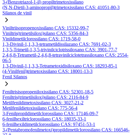
3-(Benzotriazol-1-il) propiltrimetoxissilano
(N,N-Dietil-3-aminopropil)trimetoxissilano CAS: 41051-80-3
Silanos de vinil
Viniltriisopropenoxissilano CAS: 15332-99-7
Viniltris(trimetilsiloxi)silano CAS: 5356-84-3
Vinildimetilclorossilano CAS: 1719-58-0
1,3-Divinil-1,1,3,3-tetrametildissilazano CAS: 7691-02-3
1,3,5-Trimetil-1,3,5-trivinilciclotrissiloxano CAS: 3901-77-7
2,4,6,8-Tetrametil-2,4,6,8-tetravinilciclotetrassiloxano CAS: 2554-
06-5
1,3-Divinil-1,1,3,3-Tetrametoxidisiloxano CAS: 18293-85-1
(4-Vinilfenil)trimetoxissilano CAS: 18001-13-3
Fenil Silanos
Feniltrisisopropeniloxissilano CAS: 52301-18-5
Feniltris(trimetilsiloxi)silano CAS: 2116-84-9
Metilfenildimetoxissilano CAS: 3027-21-2
Metilfenildietoxissilano CAS: 775-56-4
3-Fenilpropildimetilclorossilano CAS: 17146-09-7
6-fenilhexiltriclorossilano CAS: 18035-33-1
6-fenilhexildimetilclorossilano CAS: 97451-53-1
3-(Pentabromofenilmetoxi)propildimetilclorossilano CAS: 166546-