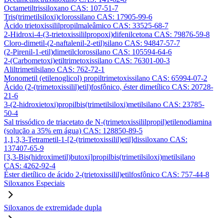
Octametiltrissiloxano CAS: 107-51-7
Tris(trimetilsiloxi)clorossilano CAS: 17905-99-6
Ácido trietoxissililpropilmaleâmico CAS: 33525-68-7
2-Hidroxi-4-(3-trietoxissililpropoxi)difenilcetona CAS: 79876-59-8
Cloro-dimetil-(2-naftalenil-2-etil)silano CAS: 94847-57-7
(2-Pirenil-1-etil)dimetilclorossilano CAS: 105594-64-6
2-(Carbometoxi)etiltrimetoxissilano CAS: 76301-00-3
Aliltrimetilsilano CAS: 762-72-1
Monometil (etilenoglicol) propiltrimetoxissilano CAS: 65994-07-2
Ácido (2-(trimetoxissilil)etil)fosfônico, éster dimetílico CAS: 20728-
21-6
3-(2-hidroxietoxi)propilbis(trimetilsiloxi)metilsilano CAS: 23785-
50-4
Sal trissódico de triacetato de N-(trimetoxissililpropil)etilenodiamina
(solução a 35% em água) CAS: 128850-89-5
1,1,3,3-Tetrametil-1-[2-(trimetoxissilil)etil]dissiloxano CAS:
137407-65-9
[3,3-Bis(hidroximetil)butoxi]propilbis(trimetilsiloxi)metilsilano
CAS: 4262-92-4
Éster dietílico de ácido 2-(trietoxissilil)etilfosfônico CAS: 757-44-8
Siloxanos Especiais
Siloxanos de extremidade dupla