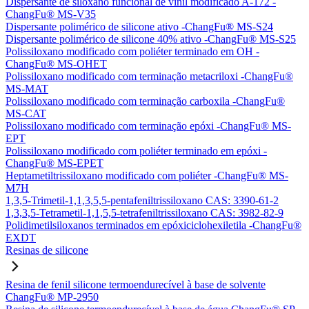
Dispersante de siloxano funcional de vinil modificado A-172 -
ChangFu® MS-V35
Dispersante polimérico de silicone ativo -ChangFu® MS-S24
Dispersante polimérico de silicone 40% ativo -ChangFu® MS-S25
Polissiloxano modificado com poliéter terminado em OH -
ChangFu® MS-OHET
Polissiloxano modificado com terminação metacriloxi -ChangFu®
MS-MAT
Polissiloxano modificado com terminação carboxila -ChangFu®
MS-CAT
Polissiloxano modificado com terminação epóxi -ChangFu® MS-
EPT
Polissiloxano modificado com poliéter terminado em epóxi -
ChangFu® MS-EPET
Heptametiltrissiloxano modificado com poliéter -ChangFu® MS-
M7H
1,3,5-Trimetil-1,1,3,5,5-pentafeniltrissiloxano CAS: 3390-61-2
1,3,3,5-Tetrametil-1,1,5,5-tetrafeniltrissiloxano CAS: 3982-82-9
Polidimetilsiloxanos terminados em epóxiciclohexiletila -ChangFu®
EXDT
Resinas de silicone
Resina de fenil silicone termoendurecível à base de solvente
ChangFu® MP-2950