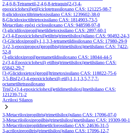
2,4,6,8-Tetrametil-2,4,6,8-tetraquis[2-(3,4-
epoxiciclohexil)etil]ciclotetrassiloxano CAS: 121225-98-7
8-glicidoxioctiltrimetoxissilano CAS: 1239602-38-0
8-Glicidoxioctiltrietoxissilano CAS: 1814903-73-5
Metacrilato epóxi ciclossiloxano CAS: 948598-97-8
(3-glicidiloxipropil)metildietoxissilano CAS: 2897-60-1
2-(3,4-Epoxiciclohexil)etiltris(trimetilsiloxi)silano CAS: 90492-24-3
(3-Glicidoxipropil)-1,1,3,3-tetrametildissiloxano CAS: 17980-29-9
3-(2,3-epoxipropoxi)propilbis(trimetilsiloxi)metilsilano CAS: 7422-
52-8
(3-glicidoxipropil)pentametildissiloxano CAS: 18044-44-5
2-(3,4-Epoxiciclohexil) etilbis(trimetilsiloxi)metilsilano CAS:
65842-29-7
[3-(Glicidoxietoxi)propil]trimetoxissilano CAS: 118822-75-6
3,5-Bis[2-(3,4-epoxiciclohexil) etil]-1,1,1,3,5,7,7,7-
octametiltetrassiloxano
Tris[2-(3,4-epoxiciclohexil)etildimetilsiloxi]metilsilano CAS:
121239-71-2
Acriloxi Silanos
3-Metacriloxipropiltris(trimetilsiloxi)silano CAS: 17096-07-0
3-Metacriloiloxipropilbis(trimetilsiloxi)metilsilano CAS: 19309-90-1
3-Metacriloxipropildimetilclorossilano CAS: 24636-31-5
3-acriloxipropiltris(trimetilsiloxi)silano CAS: 17096-12-7