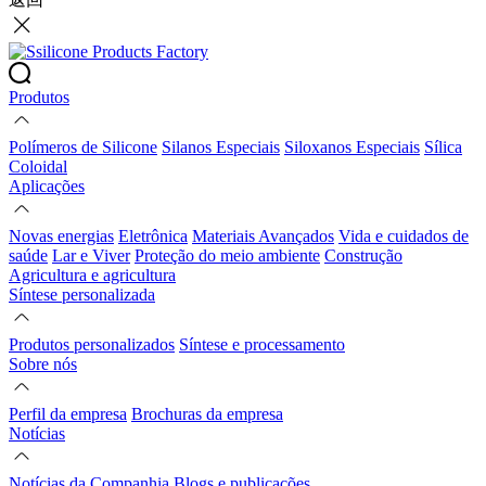
Produtos
Polímeros de Silicone
Silanos Especiais
Siloxanos Especiais
Sílica
Coloidal
Aplicações
Novas energias
Eletrônica
Materiais Avançados
Vida e cuidados de
saúde
Lar e Viver
Proteção do meio ambiente
Construção
Agricultura e agricultura
Síntese personalizada
Produtos personalizados
Síntese e processamento
Sobre nós
Perfil da empresa
Brochuras da empresa
Notícias
Notícias da Companhia
Blogs e publicações