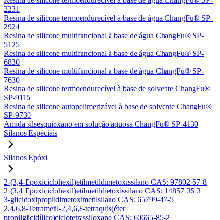
Resina de silicone termoendurecível à base de água ChangFu® SP-
2231
Resina de silicone termoendurecível à base de água ChangFu® SP-
2924
Resina de silicone multifuncional à base de água ChangFu® SP-
5125
Resina de silicone multifuncional à base de água ChangFu® SP-
6830
Resina de silicone multifuncional à base de água ChangFu® SP-
7630
Resina de silicone termoendurecível à base de solvente ChangFu®
SP-9115
Resina de silicone autopolimerizável à base de solvente ChangFu®
SP-9730
Amida silsesquioxano em solução aquosa ChangFu® SP-4130
Silanos Especiais
Silanos Epóxi
2-(3,4-Epoxiciclohexil)etilmetildimetoxissilano CAS: 97802-57-8
2-(3,4-Epoxiciclohexil)etilmetildietoxissilano CAS: 14857-35-3
3-glicidoxipropildimetoximetilsilano CAS: 65799-47-5
2,4,6,8-Tetrametil-2,4,6,8-tetraquis(éter
propilglicidílico)ciclotetrassiloxano CAS: 60665-85-2