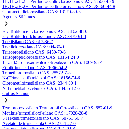
1H,1H,2H,2H-Perfluorooctiltriclorossilano CAS: 78560-45-9
1H,1H,2H,2H-Perfluorodeciltriclorossilano CAS: 78560-44-8
Clorometildiclorossilano CAS: 18170-89-3
Agentes Sililantes
terc-Butildimetilclorossilano CAS: 18162-48-6
terc-Butildifenilclorossilano CAS: 58479-61-1
Trietilsilano CAS: 617-86-7
Trietilclorossilano CAS: 994-30-9
Triisopropilsilano CAS: 6459-79-6
Triisopropilclorossilano CAS: 13154-24-0
1,1,3,3,5,5-Hexametilciclotrissilazano CAS: 1009-93-4
Etiniltrimetilsilano CAS: 1066-54-2
Trimetilbromosilano CAS: 2857-97-8
N-(Trimetilsilil)imidazol CAS: 18156-74-6
Clorometiltrimetilsilano CAS: 2344-80-1
N-Trimetilsililacetamida CAS: 13435-12-6
Outros Silanos
Tetrapropoxissilano Tetrapropil Ortossilicato CAS: 682-01-9
Metiltris(trimetilsiloxi)silano CAS: 17928-28-8
5-Hexeniltrimetoxissilano CAS: 58751-56-7
Acetato de trimetilsilila CAS: 2754-27-0
Decametiltetrassiloxano CAS: 141-62-8