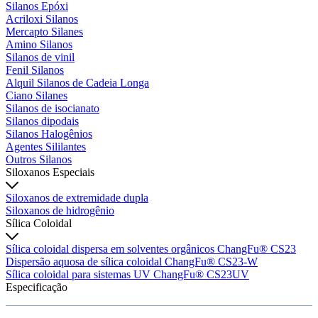
Silanos Epóxi
Acriloxi Silanos
Mercapto Silanes
Amino Silanos
Silanos de vinil
Fenil Silanos
Alquil Silanos de Cadeia Longa
Ciano Silanes
Silanos de isocianato
Silanos dipodais
Silanos Halogênios
Agentes Sililantes
Outros Silanos
Siloxanos Especiais
Siloxanos de extremidade dupla
Siloxanos de hidrogênio
Sílica Coloidal
Sílica coloidal dispersa em solventes orgânicos ChangFu® CS23
Dispersão aquosa de sílica coloidal ChangFu® CS23-W
Sílica coloidal para sistemas UV ChangFu® CS23UV
Especificação