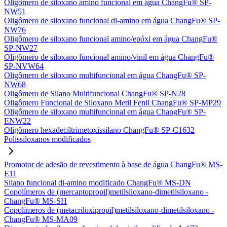
Oligômero de siloxano amino funcional em água ChangFu® SP-
NW51
Oligômero de siloxano funcional di-amino em água ChangFu® SP-
NW76
Oligômero de siloxano funcional amino/epóxi em água ChangFu®
SP-NW27
Oligômero de siloxano funcional amino/vinil em água ChangFu®
SP-NVW64
Oligômero de siloxano multifuncional em água ChangFu® SP-
NW68
Oligômero de Silano Multifuncional ChangFu® SP-N28
Oligômero Funcional de Siloxano Metil Fenil ChangFu® SP-MP29
Oligômero de siloxano multifuncional em água ChangFu® SP-
ENW22
Oligômero hexadeciltrimetoxissilano ChangFu® SP-C1632
Polissiloxanos modificados
Promotor de adesão de revestimento à base de água ChangFu® MS-
E11
Silano funcional di-amino modificado ChangFu® MS-DN
Copolímeros de (mercaptopropil)metilsiloxano-dimetilsiloxano -
ChangFu® MS-SH
Copolímeros de (metacriloxipropil)metilsiloxano-dimetilsiloxano -
ChangFu® MS-MA09