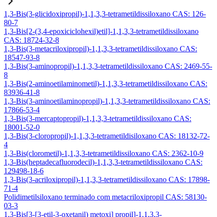
1,3-Bis(3-glicidoxipropil)-1,1,3,3-tetrametildissiloxano CAS: 126-
80-7
1,3-Bis[2-(3,4-epoxiciclohexil)etil]-1,1,3,3-tetrametildissiloxano
CAS: 18724-32-8
1,3-Bis(3-metacriloxipropil)-1,1,3,3-tetrametildissiloxano CAS:
18547-93-8
1,3-Bis(3-aminopropil)-1,1,3,3-tetrametildissiloxano CAS: 2469-55-
8
1,3-Bis(2-aminoetilaminometil)-1,1,3,3-tetrametildissiloxano CAS:
83936-41-8
1,3-Bis(3-aminoetilaminopropil)-1,1,3,3-tetrametildissiloxano CAS:
17866-53-4
1,3-Bis(3-mercaptopropil)-1,1,3,3-tetrametildissiloxano CAS:
18001-52-0
1,3-Bis(3-cloropropil)-1,1,3,3-tetrametildisiloxano CAS: 18132-72-
4
1,3-Bis(clorometil)-1,1,3,3-tetrametildissiloxano CAS: 2362-10-9
1,3-Bis(heptadecafluorodecil)-1,1,3,3-tetrametildissiloxano CAS:
129498-18-6
1,3-Bis(3-acriloxipropil)-1,1,3,3-tetrametildissiloxano CAS: 17898-
71-4
Polidimetilsiloxano terminado com metacriloxipropil CAS: 58130-
03-3
1,3-Bis[3-[3-etil-3-oxetanil) metoxi] propil]-1,1,3,3-