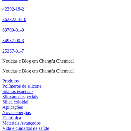
42292-18-2
862822-32-0
69709-01-9
34937-00-3
25357-81-7
Notícias e Blog em Changfu Chemical
Notícias e Blog em Changfu Chemical
Produtos
Polímeros de silicone
Silanos especiais
Siloxanos especiais
Sílica coloidal
Aplicações
Novas energias
Eletrônica
Materiais Avançados
Vida e cuidados de saúde