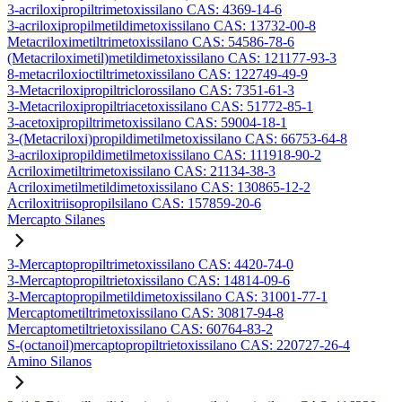
3-acriloxipropiltrimetoxissilano CAS: 4369-14-6
3-acriloxipropilmetildimetoxissilano CAS: 13732-00-8
Metacriloximetiltrimetoxissilano CAS: 54586-78-6
(Metacriloximetil)metildimetoxissilano CAS: 121177-93-3
8-metacriloxioctiltrimetoxissilano CAS: 122749-49-9
3-Metacriloxipropiltriclorossilano CAS: 7351-61-3
3-Metacriloxipropiltriacetoxissilano CAS: 51772-85-1
3-acetoxipropiltrimetoxissilano CAS: 59004-18-1
3-(Metacriloxi)propildimetilmetoxissilano CAS: 66753-64-8
3-acriloxipropildimetilmetoxissilano CAS: 111918-90-2
Acriloximetiltrimetoxissilano CAS: 21134-38-3
Acriloximetilmetildimetoxissilano CAS: 130865-12-2
Acriloxitriisopropilsilano CAS: 157859-20-6
Mercapto Silanes
3-Mercaptopropiltrimetoxissilano CAS: 4420-74-0
3-Mercaptopropiltrietoxissilano CAS: 14814-09-6
3-Mercaptopropilmetildimetoxissilano CAS: 31001-77-1
Mercaptometiltrimetoxissilano CAS: 30817-94-8
Mercaptometiltrietoxissilano CAS: 60764-83-2
S-(octanoil)mercaptopropiltrietoxissilano CAS: 220727-26-4
Amino Silanos