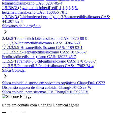
tetrametildissiloxano CAS: 3207-05-4
1,5-Bis[2-(3,4-epoxiciclohexil) etil]-1,1,3,3,5,5-
hexametiltrissiloxano CAS: 150856-78-3
1,3-Bis(3-(2-hidroxietoxi)propil)-1,1,3,3-tetrametildissiloxano CAS:
441307-02-4
Siloxanos de hidrogênio
2,4,6,8-Tetrametilciclotetrassiloxano CAS: 2370-88-9
1,1,1,3,3-Pentametildissiloxano CAS: 1438-82-0
1,1,3,3,5,5-Hexametiltrissiloxano CAS: 1189-93-1
1,1,1,3,5,5,5-Heptametiltrissiloxano CAS: 1873-88-7
Feniltris(dimetilsiloxi)silano CAS: 18027-45-7
1,1,5,5-Tetrametil-3,3-difeniltrissiloxano CAS: 17875-55-7
1,1,3,5,5-Pentametil-3-feniltrissiloxano CAS: 17962-34-4
Sílica Coloidal
Sílica coloidal dispersa em solventes orgânicos ChangFu® CS23
Dispersão aquosa de sílica coloidal ChangFu® CS23-W
Sílica coloidal para sistemas UV ChangFu® CS23UV
Entre em contato com Changfu Chemical agora!