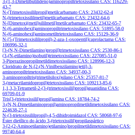
3-(1,3-Dimetilbutilideno)aminopropiltrietoxissilano CAS: 116229-
43-7
N-(Trimetoxissililpropil)metilcarbamato CAS: 23432-62-4
N-(trimetoxissililmetil)metilcarbamato CAS: 23432-64-6
N-[Dimetoxi(metil)sililmetil]metilcarbamato CAS: 23432-65-7
N-(6-aminohexil)aminopropiltrimetoxissilano CAS: 51895-58-0
N-(6-aminohexil)aminometiltrietoxissilano CAS: 15129-36-9
N-[5-(Trimetoxisililpropil)-2-aza-1-oxopentil]caprolactama CAS:
106996-32-1
[3-(N,N-Dimetilamino)propil]trimetoxissilano CAS: 2530-86-1
(3-(N-etilamino)isobutil)trimetoxissilano CAS: 227085-51-0
3-Piperazinopropilmetildimetoxissilano CAS: 128996-12-3
Cloridrato de N-[2-(N-Vinilbenzilamino)etil]-3-
aminopropiltrimetoxissilano CAS: 34937-00-3
3-aminopropiltris(trimetilsiloxi)silano CAS: 25357-81-7
3-(metacrilamidopropil)trietoxissilano CAS: 109213-85-6
1,1,3,3-Tetrametil-2-(3-(trimetoxissilil)propil)guanidina CAS:
69709-01-9
Tris[3-(trietoxissilil)propil]amina CAS: 18784-74-2
3-(N,N-Dimetilaminopropil)aminopropilmetildimetoxissilano CAS:
224638-27-1
N-(3-trietoxissililpropil)-4,5-dihidroimidazol CAS: 58068-97-6
Éster dietílico do ácido 3-(trietoxissilil)propilaspártico
3-[2-(2-Aminoetilamino)etilamino]propilmetildimetoxissilano CAS:
99740-64-4