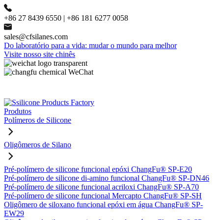
+86 27 8439 6550 | +86 181 6277 0058
sales@cfsilanes.com
Do laboratório para a vida: mudar o mundo para melhor
Visite nosso site chinês
Produtos
Polímeros de Silicone
Oligômeros de Silano
Pré-polímero de silicone funcional epóxi ChangFu® SP-E20
Pré-polímero de silicone di-amino funcional ChangFu® SP-DN46
Pré-polímero de silicone funcional acriloxi ChangFu® SP-A70
Pré-polímero de silicone funcional Mercapto ChangFu® SP-SH
Oligômero de siloxano funcional epóxi em água ChangFu® SP-
EW29