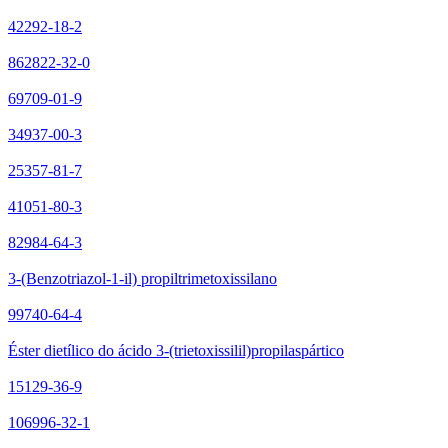
42292-18-2
862822-32-0
69709-01-9
34937-00-3
25357-81-7
41051-80-3
82984-64-3
3-(Benzotriazol-1-il) propiltrimetoxissilano
99740-64-4
Éster dietílico do ácido 3-(trietoxissilil)propilaspártico
15129-36-9
106996-32-1