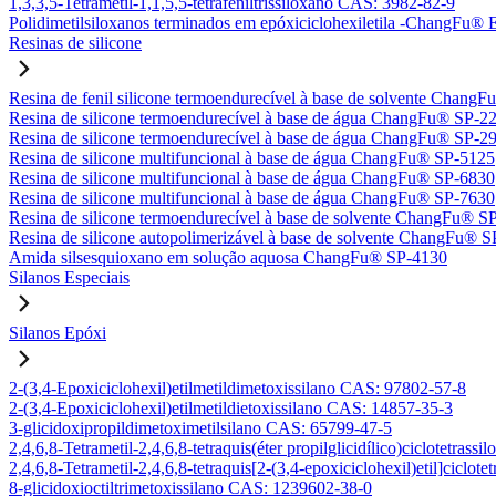
1,3,3,5-Tetrametil-1,1,5,5-tetrafeniltrissiloxano CAS: 3982-82-9
Polidimetilsiloxanos terminados em epóxiciclohexiletila -ChangFu
Resinas de silicone
Resina de fenil silicone termoendurecível à base de solvente Chan
Resina de silicone termoendurecível à base de água ChangFu® SP-2
Resina de silicone termoendurecível à base de água ChangFu® SP-2
Resina de silicone multifuncional à base de água ChangFu® SP-5125
Resina de silicone multifuncional à base de água ChangFu® SP-6830
Resina de silicone multifuncional à base de água ChangFu® SP-7630
Resina de silicone termoendurecível à base de solvente ChangFu® S
Resina de silicone autopolimerizável à base de solvente ChangFu® 
Amida silsesquioxano em solução aquosa ChangFu® SP-4130
Silanos Especiais
Silanos Epóxi
2-(3,4-Epoxiciclohexil)etilmetildimetoxissilano CAS: 97802-57-8
2-(3,4-Epoxiciclohexil)etilmetildietoxissilano CAS: 14857-35-3
3-glicidoxipropildimetoximetilsilano CAS: 65799-47-5
2,4,6,8-Tetrametil-2,4,6,8-tetraquis(éter propilglicidílico)ciclotetra
2,4,6,8-Tetrametil-2,4,6,8-tetraquis[2-(3,4-epoxiciclohexil)etil]ciclo
8-glicidoxioctiltrimetoxissilano CAS: 1239602-38-0