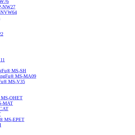
-NW76
 SP-NW27
SP-NVW64
8
22
E11
hangFu® MS-SH
 -ChangFu® MS-MA09
angFu® MS-V35
Fu® MS-OHET
 MS-MAT
-CAT
T
gFu® MS-EPET
H