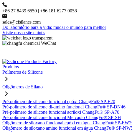
+86 27 8439 6550 | +86 181 6277 0058
sales@cfsilanes.com
Do laboratório para a vida: mudar o mundo para melhor
Visite nosso site chinês
Produtos
Polímeros de Silicone
Oligômeros de Silano
Pré-polímero de silicone funcional epóxi ChangFu® SP-E20
Pré-polímero de silicone di-amino funcional ChangFu® SP-DN46
Pré-polímero de silicone funcional acriloxi ChangFu® SP-A70
Pré-polímero de silicone funcional Mercapto ChangFu® SP-SH
Oligômero de siloxano funcional epóxi em água ChangFu® SP-EW2
Oligômero de siloxano amino funcional em água ChangFu® SP-NW