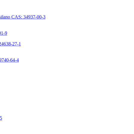
issilano CAS: 34937-00-3
01-9
224638-27-1
99740-64-4
-5