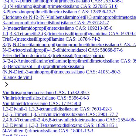
[3-(N,N-Dimetilamino)propil]trimetoxissilano CAS: 2530-86-1
(3-(N-etilamino)isobutil)trimetoxissilano CAS: 227085-51-0
3-Piperazinopropilmetildimetoxissilano CAS: 128996-12-3
Cloridrato de N-[2-(N-Vinilbenzilamino)etil]-3-aminopropiltrimetox
3-aminopropiltris(trimetilsiloxi)silano CAS: 25357-81-7
3-(metacrilamidopropil)trietoxissilano CAS: 109213-85-6
1,1,3,3-Tetrametil-2-(3-(trimetoxissilil)propil)guanidina CAS: 69709-
Tris[3-(trietoxissilil)propil]amina CAS: 18784-74-2
3-(N,N-Dimetilaminopropil)aminopropilmetildimetoxissilano CAS: 
N-(3-trietoxissililpropil)-4,5-dihidroimidazol CAS: 58068-97-6
Éster dietílico do ácido 3-(trietoxissilil)propilaspártico
3-[2-(2-Aminoetilamino)etilamino]propilmetildimetoxissilano CAS: 
3-(Benzotriazol-1-il) propiltrimetoxissilano
(N,N-Dietil-3-aminopropil)trimetoxissilano CAS: 41051-80-3
Silanos de vinil
Viniltriisopropenoxissilano CAS: 15332-99-7
Viniltris(trimetilsiloxi)silano CAS: 5356-84-3
Vinildimetilclorossilano CAS: 1719-58-0
1,3-Divinil-1,1,3,3-tetrametildissilazano CAS: 7691-02-3
1,3,5-Trimetil-1,3,5-trivinilciclotrissiloxano CAS: 3901-77-7
2,4,6,8-Tetrametil-2,4,6,8-tetravinilciclotetrassiloxano CAS: 2554-06
1,3-Divinil-1,1,3,3-Tetrametoxidisiloxano CAS: 18293-85-1
(4-Vinilfenil)trimetoxissilano CAS: 18001-13-3