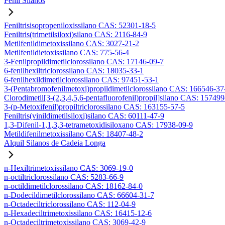
Fenil Silanos
Feniltrisisopropeniloxissilano CAS: 52301-18-5
Feniltris(trimetilsiloxi)silano CAS: 2116-84-9
Metilfenildimetoxissilano CAS: 3027-21-2
Metilfenildietoxissilano CAS: 775-56-4
3-Fenilpropildimetilclorossilano CAS: 17146-09-7
6-fenilhexiltriclorossilano CAS: 18035-33-1
6-fenilhexildimetilclorossilano CAS: 97451-53-1
3-(Pentabromofenilmetoxi)propildimetilclorossilano CAS: 166546-37
Clorodimetil[3-(2,3,4,5,6-pentafluorofenil)propil]silano CAS: 15749
3-(p-Metoxifenil)propiltriclorossilano CAS: 163155-57-5
Feniltris(vinildimetilsiloxi)silano CAS: 60111-47-9
1,3-Difenil-1,1,3,3-tetrametoxidisiloxano CAS: 17938-09-9
Metildifenilmetoxissilano CAS: 18407-48-2
Alquil Silanos de Cadeia Longa
n-Hexiltrimetoxissilano CAS: 3069-19-0
n-octiltriclorossilano CAS: 5283-66-9
n-octildimetilclorossilano CAS: 18162-84-0
n-Dodecildimetilclorossilano CAS: 66604-31-7
n-Octadeciltriclorossilano CAS: 112-04-9
n-Hexadeciltrimetoxissilano CAS: 16415-12-6
n-Octadeciltrimetoxissilano CAS: 3069-42-9