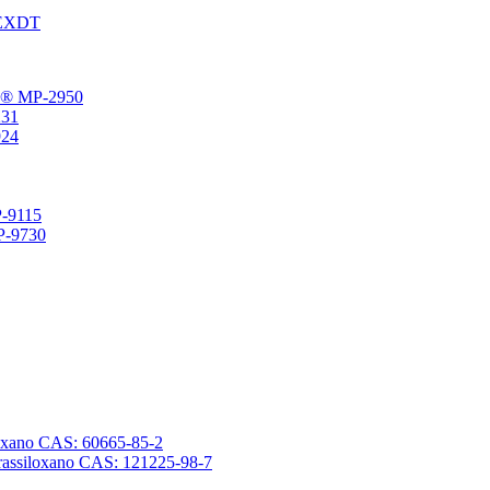
® EXDT
gFu® MP-2950
231
924
P-9115
SP-9730
ssiloxano CAS: 60665-85-2
tetrassiloxano CAS: 121225-98-7