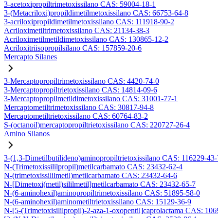
3-acetoxipropiltrimetoxissilano CAS: 59004-18-1
3-(Metacriloxi)propildimetilmetoxissilano CAS: 66753-64-8
3-acriloxipropildimetilmetoxissilano CAS: 111918-90-2
Acriloximetiltrimetoxissilano CAS: 21134-38-3
Acriloximetilmetildimetoxissilano CAS: 130865-12-2
Acriloxitriisopropilsilano CAS: 157859-20-6
Mercapto Silanes
3-Mercaptopropiltrimetoxissilano CAS: 4420-74-0
3-Mercaptopropiltrietoxissilano CAS: 14814-09-6
3-Mercaptopropilmetildimetoxissilano CAS: 31001-77-1
Mercaptometiltrimetoxissilano CAS: 30817-94-8
Mercaptometiltrietoxissilano CAS: 60764-83-2
S-(octanoil)mercaptopropiltrietoxissilano CAS: 220727-26-4
Amino Silanos
3-(1,3-Dimetilbutilideno)aminopropiltrietoxissilano CAS: 116229-43-
N-(Trimetoxissililpropil)metilcarbamato CAS: 23432-62-4
N-(trimetoxissililmetil)metilcarbamato CAS: 23432-64-6
N-[Dimetoxi(metil)sililmetil]metilcarbamato CAS: 23432-65-7
N-(6-aminohexil)aminopropiltrimetoxissilano CAS: 51895-58-0
N-(6-aminohexil)aminometiltrietoxissilano CAS: 15129-36-9
N-[5-(Trimetoxisililpropil)-2-aza-1-oxopentil]caprolactama CAS: 10