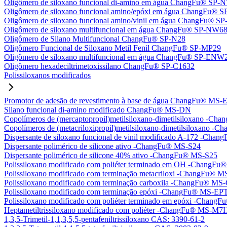
Oligômero de siloxano funcional di-amino em água ChangFu® SP
Oligômero de siloxano funcional amino/epóxi em água ChangFu®
Oligômero de siloxano funcional amino/vinil em água ChangFu® 
Oligômero de siloxano multifuncional em água ChangFu® SP-NW6
Oligômero de Silano Multifuncional ChangFu® SP-N28
Oligômero Funcional de Siloxano Metil Fenil ChangFu® SP-MP29
Oligômero de siloxano multifuncional em água ChangFu® SP-ENW
Oligômero hexadeciltrimetoxissilano ChangFu® SP-C1632
Polissiloxanos modificados
Promotor de adesão de revestimento à base de água ChangFu® MS-
Silano funcional di-amino modificado ChangFu® MS-DN
Copolímeros de (mercaptopropil)metilsiloxano-dimetilsiloxano -C
Copolímeros de (metacriloxipropil)metilsiloxano-dimetilsiloxano
Dispersante de siloxano funcional de vinil modificado A-172 -Ch
Dispersante polimérico de silicone ativo -ChangFu® MS-S24
Dispersante polimérico de silicone 40% ativo -ChangFu® MS-S25
Polissiloxano modificado com poliéter terminado em OH -Chang
Polissiloxano modificado com terminação metacriloxi -ChangFu®
Polissiloxano modificado com terminação carboxila -ChangFu® MS
Polissiloxano modificado com terminação epóxi -ChangFu® MS-EP
Polissiloxano modificado com poliéter terminado em epóxi -Chan
Heptametiltrissiloxano modificado com poliéter -ChangFu® MS-M7
1,3,5-Trimetil-1,1,3,5,5-pentafeniltrissiloxano CAS: 3390-61-2