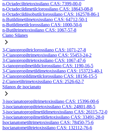
n-Octadeciltrietoxissilano CAS: 7399-00-0
n-Octadecildimetilclorossilano CAS: 18643-08-8
n-Octadecildiisobutilclorossilano CAS: 162578-86-1
n-Butildimetilmetoxissilano CAS: 64712-50-1
n-Butildimetilclorossilano CAS: 1000-50-6
n-Butiltrimetoxissilano CAS: 1067-57-8
Ciano Silanes
3-Cianopropiltriclorossilano CAS: 1071-27-8
3-Cianopropiltrimetoxissilano CAS: 55453-24-2
3-Cianopropiltrietoxissilano CAS: 1067-47-6
3-cianopropilmetildiclorossilano CAS: 1190-16-5
3-Cianopropilmetildimetoxissilano CAS: 153723-40-1
3-Cianopropildimetilclorossilano CAS: 18156-15-5
2-Cianoetiltrimetoxissilano CAS: 2526-62-7
Silanos de isocianato
3-isocianatopropiltrimetoxissilano CAS: 15396-00-6
3-isocianatopropiltrietoxissilano CAS: 24801-88-5
3-isocianatopropilmetildimetoxissilano CAS: 26115-72-0
3-isocianatopropilmetildietoxissilano CAS: 33491-28-0
Isocianatometiltrimetoxissilano CAS: 78450-75-6
Isocianatometiltrietoxissilano CAS: 132112-76-6