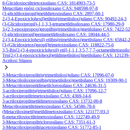
8-Glicidoxioctiltrietoxissilano CAS: 1814903-73-5
Metacrilato epóxi ciclossiloxano CAS: 948598-97-8
(3-glicidiloxipropil)metildietoxissilano CAS: 2897-60-1
2-(3,4-Epoxiciclohexil)etiltris(trimetilsiloxi)silano CAS: 90492-24-3
(3-Glicidoxipropil)-1,1,3,3-tetrametildissiloxano CAS: 17980-29-9
3-(2,3-epoxipropoxi)propilbis(trimetilsiloxi)metilsilano CAS: 7422-5
(3-glicidoxipropil)pentametildissiloxano CAS: 18044-44-5
2-(3,4-Epoxiciclohexil) etilbis(trimetilsiloxi)metilsilano CAS: 65842-
[3-(Glicidoxietoxi)propil]trimetoxissilano CAS: 118822-75-6
3,5-Bis[2-(3,4-epoxiciclohexil) etil]-1,1,1,3,5,7,7,7-octametiltetrassil
Tris[2-(3,4-epoxiciclohexil)etildimetilsiloxi]metilsilano CAS: 121239
Acriloxi Silanos
3-Metacriloxipropiltris(trimetilsiloxi)silano CAS: 17096-07-0
3-Metacriloiloxipropilbis(trimetilsiloxi)metilsilano CAS: 19309-90-1
3-Metacriloxipropildimetilclorossilano CAS: 24636-31-5
3-acriloxipropiltris(trimetilsiloxi)silano CAS: 17096-12-7
3-acriloxipropiltrimetoxissilano CAS: 4369-14-6
3-acriloxipropilmetildimetoxissilano CAS: 13732-00-8
Metacriloximetiltrimetoxissilano CAS: 54586-78-6
(Metacriloximetil)metildimetoxissilano CAS: 121177-93-3
8-metacriloxioctiltrimetoxissilano CAS: 122749-49-9
3-Metacriloxipropiltriclorossilano CAS: 7351-61-3
3-Metacriloxipropiltriacetoxissilano CAS: 51772-85-1