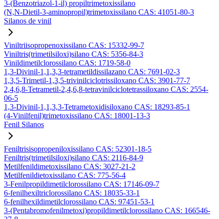
3-(Benzotriazol-1-il) propiltrimetoxissilano
(N,N-Dietil-3-aminopropil)trimetoxissilano CAS: 41051-80-3
Silanos de vinil
Viniltriisopropenoxissilano CAS: 15332-99-7
Viniltris(trimetilsiloxi)silano CAS: 5356-84-3
Vinildimetilclorossilano CAS: 1719-58-0
1,3-Divinil-1,1,3,3-tetrametildissilazano CAS: 7691-02-3
1,3,5-Trimetil-1,3,5-trivinilciclotrissiloxano CAS: 3901-77-7
2,4,6,8-Tetrametil-2,4,6,8-tetravinilciclotetrassiloxano CAS: 2554-
06-5
1,3-Divinil-1,1,3,3-Tetrametoxidisiloxano CAS: 18293-85-1
(4-Vinilfenil)trimetoxissilano CAS: 18001-13-3
Fenil Silanos
Feniltrisisopropeniloxissilano CAS: 52301-18-5
Feniltris(trimetilsiloxi)silano CAS: 2116-84-9
Metilfenildimetoxissilano CAS: 3027-21-2
Metilfenildietoxissilano CAS: 775-56-4
3-Fenilpropildimetilclorossilano CAS: 17146-09-7
6-fenilhexiltriclorossilano CAS: 18035-33-1
6-fenilhexildimetilclorossilano CAS: 97451-53-1
3-(Pentabromofenilmetoxi)propildimetilclorossilano CAS: 166546-