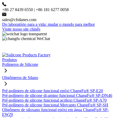
+86 27 8439 6550 | +86 181 6277 0058
sales@cfsilanes.com
Do laboratório para a vida: mudar o mundo para melhor
Visite nosso site chinês
Produtos
Polímeros de Silicone
Oligômeros de Silano
Pré-polímero de silicone funcional epóxi ChangFu® SP-E20
Pré-polímero de silicone di-amino funcional ChangFu® SP-DN46
Pré-polímero de silicone funcional acriloxi ChangFu® SP-A70
Pré-polímero de silicone funcional Mercapto ChangFu® SP-SH
Oligômero de siloxano funcional epóxi em água ChangFu® SP-
EW29