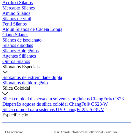
Acriloxi Silanos
Mercapto Silanes
Amino Silanos
Silanos de vinil
Fenil Silanos
Alquil Silanos de Cadeia Longa
Ciano Silanes
Silanos de isocianato
Silanos dipodais
Silanos Halogênios
Agentes Sililantes
Outros Silanos
Siloxanos Especiais
Siloxanos de extremidade dupla
Siloxanos de hidrogênio
Sílica Coloidal
Sílica coloidal dispersa em solventes orgânicos ChangFu® CS23
Dispersão aquosa de sílica coloidal ChangFu® CS23-W
Sílica coloidal para sistemas UV ChangFu® CS23UV
Especificação
Descrição
Bis (metildietoxisilylpropil) amina