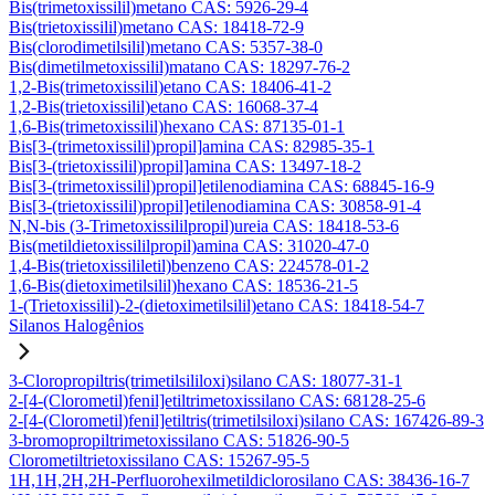
Bis(trimetoxissilil)metano CAS: 5926-29-4
Bis(trietoxissilil)metano CAS: 18418-72-9
Bis(clorodimetilsilil)metano CAS: 5357-38-0
Bis(dimetilmetoxissilil)matano CAS: 18297-76-2
1,2-Bis(trimetoxissilil)etano CAS: 18406-41-2
1,2-Bis(trietoxissilil)etano CAS: 16068-37-4
1,6-Bis(trimetoxissilil)hexano CAS: 87135-01-1
Bis[3-(trimetoxissilil)propil]amina CAS: 82985-35-1
Bis[3-(trietoxissilil)propil]amina CAS: 13497-18-2
Bis[3-(trimetoxissilil)propil]etilenodiamina CAS: 68845-16-9
Bis[3-(trietoxissilil)propil]etilenodiamina CAS: 30858-91-4
N,N-bis (3-Trimetoxissililpropil)ureia CAS: 18418-53-6
Bis(metildietoxissililpropil)amina CAS: 31020-47-0
1,4-Bis(trietoxissililetil)benzeno CAS: 224578-01-2
1,6-Bis(dietoximetilsilil)hexano CAS: 18536-21-5
1-(Trietoxissilil)-2-(dietoximetilsilil)etano CAS: 18418-54-7
Silanos Halogênios
3-Cloropropiltris(trimetilsililoxi)silano CAS: 18077-31-1
2-[4-(Clorometil)fenil]etiltrimetoxissilano CAS: 68128-25-6
2-[4-(Clorometil)fenil]etiltris(trimetilsiloxi)silano CAS: 167426-89-3
3-bromopropiltrimetoxissilano CAS: 51826-90-5
Clorometiltrietoxissilano CAS: 15267-95-5
1H,1H,2H,2H-Perfluorohexilmetildiclorosilano CAS: 38436-16-7