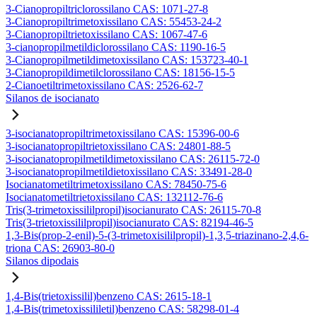
3-Cianopropiltriclorossilano CAS: 1071-27-8
3-Cianopropiltrimetoxissilano CAS: 55453-24-2
3-Cianopropiltrietoxissilano CAS: 1067-47-6
3-cianopropilmetildiclorossilano CAS: 1190-16-5
3-Cianopropilmetildimetoxissilano CAS: 153723-40-1
3-Cianopropildimetilclorossilano CAS: 18156-15-5
2-Cianoetiltrimetoxissilano CAS: 2526-62-7
Silanos de isocianato
3-isocianatopropiltrimetoxissilano CAS: 15396-00-6
3-isocianatopropiltrietoxissilano CAS: 24801-88-5
3-isocianatopropilmetildimetoxissilano CAS: 26115-72-0
3-isocianatopropilmetildietoxissilano CAS: 33491-28-0
Isocianatometiltrimetoxissilano CAS: 78450-75-6
Isocianatometiltrietoxissilano CAS: 132112-76-6
Tris(3-trimetoxissililpropil)isocianurato CAS: 26115-70-8
Tris(3-trietoxissililpropil)isocianurato CAS: 82194-46-5
1,3-Bis(prop-2-enil)-5-(3-trimetoxisililpropil)-1,3,5-triazinano-2,4,6-
triona CAS: 26903-80-0
Silanos dipodais
1,4-Bis(trietoxissilil)benzeno CAS: 2615-18-1
1,4-Bis(trimetoxissililetil)benzeno CAS: 58298-01-4