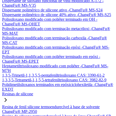
Dispersante de siloxano funcional de vinil modificado A-172 -
ChangFu® MS-V35
Dispersante polimérico de silicone ativo -ChangFu® MS-S24
Dispersante polimérico de silicone 40% ativo -ChangFu® MS-S25
Polissiloxano modificado com poliéter terminado em OH -
ChangFu® MS-OHET
Polissiloxano modificado com terminação metacriloxi -ChangFu®
MS-MAT
Polissiloxano modificado com terminação carboxila -ChangFu®
MS-CAT
Polissiloxano modificado com terminação epóxi -ChangFu® MS-
EPT
Polissiloxano modificado com poliéter terminado em epóxi -
ChangFu® MS-EPET
Heptametiltrissiloxano modificado com poliéter -ChangFu® MS-
M7H
1,3,5-Trimetil-1,1,3,5,5-pentafeniltrissiloxano CAS: 3390-61-2
1,3,3,5-Tetrametil-1,1,5,5-tetrafeniltrissiloxano CAS: 3982-82-9
Polidimetilsiloxanos terminados em epóxiciclohexiletila -ChangFu®
EXDT
Resinas de silicone
Resina de fenil silicone termoendurecível à base de solvente
ChangFu® MP-2950