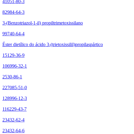
41051-80-3
82984-64-3
3-(Benzotriazol-1-il) propiltrimetoxissilano
99740-64-4
Éster dietílico do ácido 3-(trietoxissilil)propilaspártico
15129-36-9
106996-32-1
2530-86-1
227085-51-0
128996-12-3
116229-43-7
23432-62-4
23432-64-6