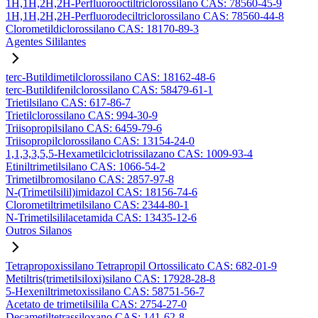
1H,1H,2H,2H-Perfluorooctiltriclorossilano CAS: 78560-45-9
1H,1H,2H,2H-Perfluorodeciltriclorossilano CAS: 78560-44-8
Clorometildiclorossilano CAS: 18170-89-3
Agentes Sililantes
terc-Butildimetilclorossilano CAS: 18162-48-6
terc-Butildifenilclorossilano CAS: 58479-61-1
Trietilsilano CAS: 617-86-7
Trietilclorossilano CAS: 994-30-9
Triisopropilsilano CAS: 6459-79-6
Triisopropilclorossilano CAS: 13154-24-0
1,1,3,3,5,5-Hexametilciclotrissilazano CAS: 1009-93-4
Etiniltrimetilsilano CAS: 1066-54-2
Trimetilbromosilano CAS: 2857-97-8
N-(Trimetilsilil)imidazol CAS: 18156-74-6
Clorometiltrimetilsilano CAS: 2344-80-1
N-Trimetilsililacetamida CAS: 13435-12-6
Outros Silanos
Tetrapropoxissilano Tetrapropil Ortossilicato CAS: 682-01-9
Metiltris(trimetilsiloxi)silano CAS: 17928-28-8
5-Hexeniltrimetoxissilano CAS: 58751-56-7
Acetato de trimetilsilila CAS: 2754-27-0
Decametiltetrassiloxano CAS: 141-62-8