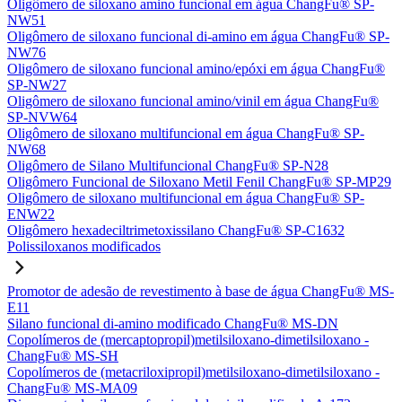
Oligômero de siloxano amino funcional em água ChangFu® SP-
NW51
Oligômero de siloxano funcional di-amino em água ChangFu® SP-
NW76
Oligômero de siloxano funcional amino/epóxi em água ChangFu®
SP-NW27
Oligômero de siloxano funcional amino/vinil em água ChangFu®
SP-NVW64
Oligômero de siloxano multifuncional em água ChangFu® SP-
NW68
Oligômero de Silano Multifuncional ChangFu® SP-N28
Oligômero Funcional de Siloxano Metil Fenil ChangFu® SP-MP29
Oligômero de siloxano multifuncional em água ChangFu® SP-
ENW22
Oligômero hexadeciltrimetoxissilano ChangFu® SP-C1632
Polissiloxanos modificados
Promotor de adesão de revestimento à base de água ChangFu® MS-
E11
Silano funcional di-amino modificado ChangFu® MS-DN
Copolímeros de (mercaptopropil)metilsiloxano-dimetilsiloxano -
ChangFu® MS-SH
Copolímeros de (metacriloxipropil)metilsiloxano-dimetilsiloxano -
ChangFu® MS-MA09