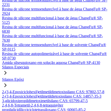
Resina de silicone termoendurecível à base de água ChangFu® SP-
2231
Resina de silicone termoendurecível à base de água ChangFu® SP-
2924
Resina de silicone multifuncional à base de água ChangFu® SP-
5125
Resina de silicone multifuncional à base de água ChangFu® SP-
6830
Resina de silicone multifuncional à base de água ChangFu® SP-
7630
Resina de silicone termoendurecível à base de solvente ChangFu®
SP-9115
Resina de silicone autopolimerizável à base de solvente ChangFu®
SP-9730
Amida silsesquioxano em solução aquosa ChangFu® SP-4130
Silanos Especiais
Silanos Epóxi
2-(3,4-Epoxiciclohexil)etilmetildimetoxissilano CAS: 97802-57-8
2-(3,4-Epoxiciclohexil)etilmetildietoxissilano CAS: 14857-35-3
3-glicidoxipropildimetoximetilsilano CAS: 65799-47-5
2,4,6,8-Tetrametil-2,4,6,8-tetraquis(éter
propilglicidílico)ciclotetrassiloxano CAS: 60665-85-2