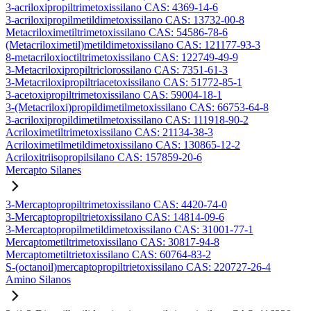
3-acriloxipropiltrimetoxissilano CAS: 4369-14-6
3-acriloxipropilmetildimetoxissilano CAS: 13732-00-8
Metacriloximetiltrimetoxissilano CAS: 54586-78-6
(Metacriloximetil)metildimetoxissilano CAS: 121177-93-3
8-metacriloxioctiltrimetoxissilano CAS: 122749-49-9
3-Metacriloxipropiltriclorossilano CAS: 7351-61-3
3-Metacriloxipropiltriacetoxissilano CAS: 51772-85-1
3-acetoxipropiltrimetoxissilano CAS: 59004-18-1
3-(Metacriloxi)propildimetilmetoxissilano CAS: 66753-64-8
3-acriloxipropildimetilmetoxissilano CAS: 111918-90-2
Acriloximetiltrimetoxissilano CAS: 21134-38-3
Acriloximetilmetildimetoxissilano CAS: 130865-12-2
Acriloxitriisopropilsilano CAS: 157859-20-6
Mercapto Silanes
3-Mercaptopropiltrimetoxissilano CAS: 4420-74-0
3-Mercaptopropiltrietoxissilano CAS: 14814-09-6
3-Mercaptopropilmetildimetoxissilano CAS: 31001-77-1
Mercaptometiltrimetoxissilano CAS: 30817-94-8
Mercaptometiltrietoxissilano CAS: 60764-83-2
S-(octanoil)mercaptopropiltrietoxissilano CAS: 220727-26-4
Amino Silanos