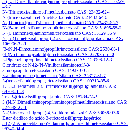
3-(1,3-Dimetilbutilideno)aminopropiltrietoxissilano CAS: 116229-
43-7
N-(Trimetoxissililpropil)metilcarbamato CAS: 23432-62-4
N-(trimetoxissililmetil)metilcarbamato CAS: 23432-64-6
N-[Dimetoxi(metil)sililmetil]metilcarbamato CAS: 23432-65-7
N-(6-aminohexil)aminopropiltrimetoxissilano CAS: 51895-58-0
N-(6-aminohexil)aminometiltrietoxissilano CAS: 15129-36-9
N-[5-(Trimetoxisililpropil)-2-aza-1-oxopentil]caprolactama CAS:
106996-32-1
[3-(N,N-Dimetilamino)propil]trimetoxissilano CAS: 2530-86-1
(3-(N-etilamino)isobutil)trimetoxissilano CAS: 227085-51-0
3-Piperazinopropilmetildimetoxissilano CAS: 128996-12-3
Cloridrato de N-[2-(N-Vinilbenzilamino)etil]-3-
aminopropiltrimetoxissilano CAS: 34937-00-3
3-aminopropiltris(trimetilsiloxi)silano CAS: 25357-81-7
3-(metacrilamidopropil)trietoxissilano CAS: 109213-85-6
1,1,3,3-Tetrametil-2-(3-(trimetoxissilil)propil)guanidina CAS:
69709-01-9
Tris[3-(trietoxissilil)propil]amina CAS: 18784-74-2
3-(N,N-Dimetilaminopropil)aminopropilmetildimetoxissilano CAS:
224638-27-1
N-(3-trietoxissililpropil)-4,5-dihidroimidazol CAS: 58068-97-6
Éster dietílico do ácido 3-(trietoxissilil)propilaspártico
3-[2-(2-Aminoetilamino)etilamino]propilmetildimetoxissilano CAS:
99740-64-4