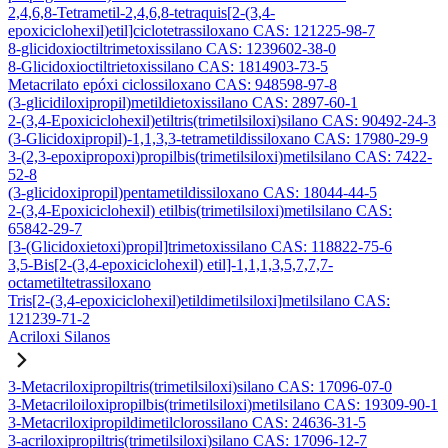
2,4,6,8-Tetrametil-2,4,6,8-tetraquis[2-(3,4-
epoxiciclohexil)etil]ciclotetrassiloxano CAS: 121225-98-7
8-glicidoxioctiltrimetoxissilano CAS: 1239602-38-0
8-Glicidoxioctiltrietoxissilano CAS: 1814903-73-5
Metacrilato epóxi ciclossiloxano CAS: 948598-97-8
(3-glicidiloxipropil)metildietoxissilano CAS: 2897-60-1
2-(3,4-Epoxiciclohexil)etiltris(trimetilsiloxi)silano CAS: 90492-24-3
(3-Glicidoxipropil)-1,1,3,3-tetrametildissiloxano CAS: 17980-29-9
3-(2,3-epoxipropoxi)propilbis(trimetilsiloxi)metilsilano CAS: 7422-
52-8
(3-glicidoxipropil)pentametildissiloxano CAS: 18044-44-5
2-(3,4-Epoxiciclohexil) etilbis(trimetilsiloxi)metilsilano CAS:
65842-29-7
[3-(Glicidoxietoxi)propil]trimetoxissilano CAS: 118822-75-6
3,5-Bis[2-(3,4-epoxiciclohexil) etil]-1,1,1,3,5,7,7,7-
octametiltetrassiloxano
Tris[2-(3,4-epoxiciclohexil)etildimetilsiloxi]metilsilano CAS:
121239-71-2
Acriloxi Silanos
3-Metacriloxipropiltris(trimetilsiloxi)silano CAS: 17096-07-0
3-Metacriloiloxipropilbis(trimetilsiloxi)metilsilano CAS: 19309-90-1
3-Metacriloxipropildimetilclorossilano CAS: 24636-31-5
3-acriloxipropiltris(trimetilsiloxi)silano CAS: 17096-12-7