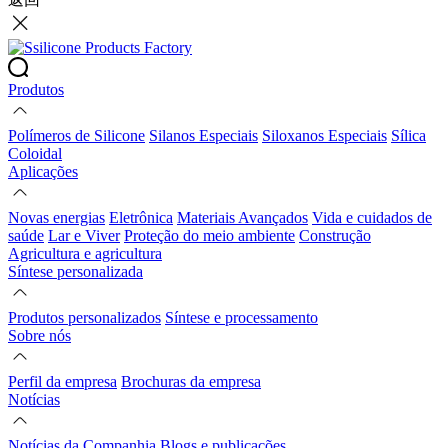
Produtos
Polímeros de Silicone
Silanos Especiais
Siloxanos Especiais
Sílica
Coloidal
Aplicações
Novas energias
Eletrônica
Materiais Avançados
Vida e cuidados de
saúde
Lar e Viver
Proteção do meio ambiente
Construção
Agricultura e agricultura
Síntese personalizada
Produtos personalizados
Síntese e processamento
Sobre nós
Perfil da empresa
Brochuras da empresa
Notícias
Notícias da Companhia
Blogs e publicações