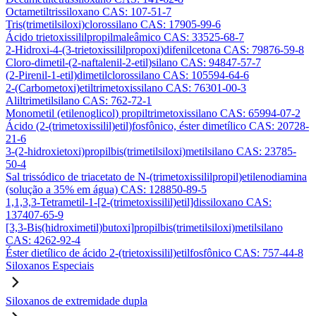
Octametiltrissiloxano CAS: 107-51-7
Tris(trimetilsiloxi)clorossilano CAS: 17905-99-6
Ácido trietoxissililpropilmaleâmico CAS: 33525-68-7
2-Hidroxi-4-(3-trietoxissililpropoxi)difenilcetona CAS: 79876-59-8
Cloro-dimetil-(2-naftalenil-2-etil)silano CAS: 94847-57-7
(2-Pirenil-1-etil)dimetilclorossilano CAS: 105594-64-6
2-(Carbometoxi)etiltrimetoxissilano CAS: 76301-00-3
Aliltrimetilsilano CAS: 762-72-1
Monometil (etilenoglicol) propiltrimetoxissilano CAS: 65994-07-2
Ácido (2-(trimetoxissilil)etil)fosfônico, éster dimetílico CAS: 20728-
21-6
3-(2-hidroxietoxi)propilbis(trimetilsiloxi)metilsilano CAS: 23785-
50-4
Sal trissódico de triacetato de N-(trimetoxissililpropil)etilenodiamina
(solução a 35% em água) CAS: 128850-89-5
1,1,3,3-Tetrametil-1-[2-(trimetoxissilil)etil]dissiloxano CAS:
137407-65-9
[3,3-Bis(hidroximetil)butoxi]propilbis(trimetilsiloxi)metilsilano
CAS: 4262-92-4
Éster dietílico de ácido 2-(trietoxissilil)etilfosfônico CAS: 757-44-8
Siloxanos Especiais
Siloxanos de extremidade dupla