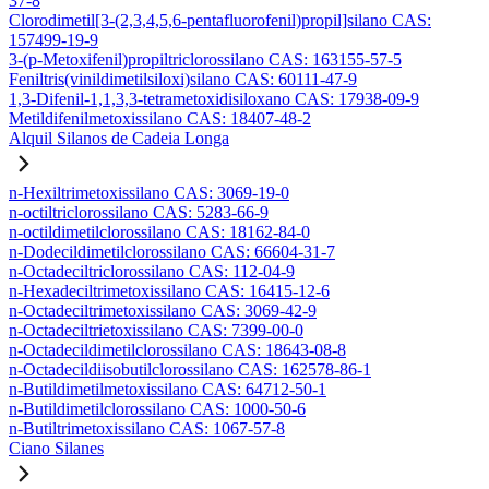
37-8
Clorodimetil[3-(2,3,4,5,6-pentafluorofenil)propil]silano CAS:
157499-19-9
3-(p-Metoxifenil)propiltriclorossilano CAS: 163155-57-5
Feniltris(vinildimetilsiloxi)silano CAS: 60111-47-9
1,3-Difenil-1,1,3,3-tetrametoxidisiloxano CAS: 17938-09-9
Metildifenilmetoxissilano CAS: 18407-48-2
Alquil Silanos de Cadeia Longa
n-Hexiltrimetoxissilano CAS: 3069-19-0
n-octiltriclorossilano CAS: 5283-66-9
n-octildimetilclorossilano CAS: 18162-84-0
n-Dodecildimetilclorossilano CAS: 66604-31-7
n-Octadeciltriclorossilano CAS: 112-04-9
n-Hexadeciltrimetoxissilano CAS: 16415-12-6
n-Octadeciltrimetoxissilano CAS: 3069-42-9
n-Octadeciltrietoxissilano CAS: 7399-00-0
n-Octadecildimetilclorossilano CAS: 18643-08-8
n-Octadecildiisobutilclorossilano CAS: 162578-86-1
n-Butildimetilmetoxissilano CAS: 64712-50-1
n-Butildimetilclorossilano CAS: 1000-50-6
n-Butiltrimetoxissilano CAS: 1067-57-8
Ciano Silanes