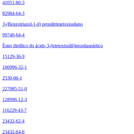
41051-80-3
82984-64-3
3-(Benzotriazol-1-il) propiltrimetoxissilano
99740-64-4
Éster dietílico do ácido 3-(trietoxissilil)propilaspártico
15129-36-9
106996-32-1
2530-86-1
227085-51-0
128996-12-3
116229-43-7
23432-62-4
23432-64-6