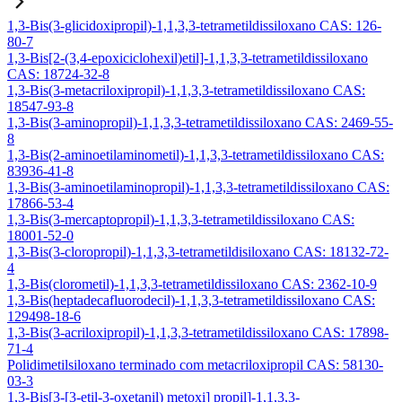
1,3-Bis(3-glicidoxipropil)-1,1,3,3-tetrametildissiloxano CAS: 126-
80-7
1,3-Bis[2-(3,4-epoxiciclohexil)etil]-1,1,3,3-tetrametildissiloxano
CAS: 18724-32-8
1,3-Bis(3-metacriloxipropil)-1,1,3,3-tetrametildissiloxano CAS:
18547-93-8
1,3-Bis(3-aminopropil)-1,1,3,3-tetrametildissiloxano CAS: 2469-55-
8
1,3-Bis(2-aminoetilaminometil)-1,1,3,3-tetrametildissiloxano CAS:
83936-41-8
1,3-Bis(3-aminoetilaminopropil)-1,1,3,3-tetrametildissiloxano CAS:
17866-53-4
1,3-Bis(3-mercaptopropil)-1,1,3,3-tetrametildissiloxano CAS:
18001-52-0
1,3-Bis(3-cloropropil)-1,1,3,3-tetrametildisiloxano CAS: 18132-72-
4
1,3-Bis(clorometil)-1,1,3,3-tetrametildissiloxano CAS: 2362-10-9
1,3-Bis(heptadecafluorodecil)-1,1,3,3-tetrametildissiloxano CAS:
129498-18-6
1,3-Bis(3-acriloxipropil)-1,1,3,3-tetrametildissiloxano CAS: 17898-
71-4
Polidimetilsiloxano terminado com metacriloxipropil CAS: 58130-
03-3
1,3-Bis[3-[3-etil-3-oxetanil) metoxi] propil]-1,1,3,3-