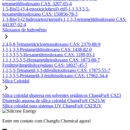
tetrametildissiloxano CAS: 3207-05-4
1,5-Bis[2-(3,4-epoxiciclohexil) etil]-1,1,3,3,5,5-
hexametiltrissiloxano CAS: 150856-78-3
1,3-Bis(3-(2-hidroxietoxi)propil)-1,1,3,3-tetrametildissiloxano CAS:
441307-02-4
Siloxanos de hidrogênio
2,4,6,8-Tetrametilciclotetrassiloxano CAS: 2370-88-9
1,1,1,3,3-Pentametildissiloxano CAS: 1438-82-0
1,1,3,3,5,5-Hexametiltrissiloxano CAS: 1189-93-1
1,1,1,3,5,5,5-Heptametiltrissiloxano CAS: 1873-88-7
Feniltris(dimetilsiloxi)silano CAS: 18027-45-7
1,1,5,5-Tetrametil-3,3-difeniltrissiloxano CAS: 17875-55-7
1,1,3,5,5-Pentametil-3-feniltrissiloxano CAS: 17962-34-4
Sílica Coloidal
Sílica coloidal dispersa em solventes orgânicos ChangFu® CS23
Dispersão aquosa de sílica coloidal ChangFu® CS23-W
Sílica coloidal para sistemas UV ChangFu® CS23UV
Entre em contato com Changfu Chemical agora!