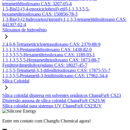
tetrametildissiloxano CAS: 3207-05-4
1,5-Bis[2-(3,4-epoxiciclohexil) etil]-1,1,3,3,5,5-
hexametiltrissiloxano CAS: 150856-78-3
1,3-Bis(3-(2-hidroxietoxi)propil)-1,1,3,3-tetrametildissiloxano CAS:
441307-02-4
Siloxanos de hidrogênio
2,4,6,8-Tetrametilciclotetrassiloxano CAS: 2370-88-9
1,1,1,3,3-Pentametildissiloxano CAS: 1438-82-0
1,1,3,3,5,5-Hexametiltrissiloxano CAS: 1189-93-1
1,1,1,3,5,5,5-Heptametiltrissiloxano CAS: 1873-88-7
Feniltris(dimetilsiloxi)silano CAS: 18027-45-7
1,1,5,5-Tetrametil-3,3-difeniltrissiloxano CAS: 17875-55-7
1,1,3,5,5-Pentametil-3-feniltrissiloxano CAS: 17962-34-4
Sílica Coloidal
Sílica coloidal dispersa em solventes orgânicos ChangFu® CS23
Dispersão aquosa de sílica coloidal ChangFu® CS23-W
Sílica coloidal para sistemas UV ChangFu® CS23UV
Entre em contato com Changfu Chemical agora!