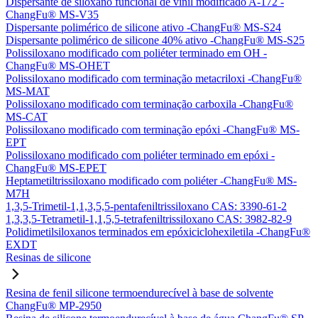
Dispersante de siloxano funcional de vinil modificado A-172 -
ChangFu® MS-V35
Dispersante polimérico de silicone ativo -ChangFu® MS-S24
Dispersante polimérico de silicone 40% ativo -ChangFu® MS-S25
Polissiloxano modificado com poliéter terminado em OH -
ChangFu® MS-OHET
Polissiloxano modificado com terminação metacriloxi -ChangFu®
MS-MAT
Polissiloxano modificado com terminação carboxila -ChangFu®
MS-CAT
Polissiloxano modificado com terminação epóxi -ChangFu® MS-
EPT
Polissiloxano modificado com poliéter terminado em epóxi -
ChangFu® MS-EPET
Heptametiltrissiloxano modificado com poliéter -ChangFu® MS-
M7H
1,3,5-Trimetil-1,1,3,5,5-pentafeniltrissiloxano CAS: 3390-61-2
1,3,3,5-Tetrametil-1,1,5,5-tetrafeniltrissiloxano CAS: 3982-82-9
Polidimetilsiloxanos terminados em epóxiciclohexiletila -ChangFu®
EXDT
Resinas de silicone
Resina de fenil silicone termoendurecível à base de solvente
ChangFu® MP-2950