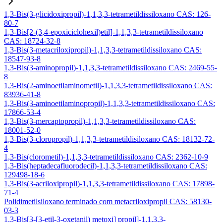
1,3-Bis(3-glicidoxipropil)-1,1,3,3-tetrametildissiloxano CAS: 126-
80-7
1,3-Bis[2-(3,4-epoxiciclohexil)etil]-1,1,3,3-tetrametildissiloxano
CAS: 18724-32-8
1,3-Bis(3-metacriloxipropil)-1,1,3,3-tetrametildissiloxano CAS:
18547-93-8
1,3-Bis(3-aminopropil)-1,1,3,3-tetrametildissiloxano CAS: 2469-55-
8
1,3-Bis(2-aminoetilaminometil)-1,1,3,3-tetrametildissiloxano CAS:
83936-41-8
1,3-Bis(3-aminoetilaminopropil)-1,1,3,3-tetrametildissiloxano CAS:
17866-53-4
1,3-Bis(3-mercaptopropil)-1,1,3,3-tetrametildissiloxano CAS:
18001-52-0
1,3-Bis(3-cloropropil)-1,1,3,3-tetrametildisiloxano CAS: 18132-72-
4
1,3-Bis(clorometil)-1,1,3,3-tetrametildissiloxano CAS: 2362-10-9
1,3-Bis(heptadecafluorodecil)-1,1,3,3-tetrametildissiloxano CAS:
129498-18-6
1,3-Bis(3-acriloxipropil)-1,1,3,3-tetrametildissiloxano CAS: 17898-
71-4
Polidimetilsiloxano terminado com metacriloxipropil CAS: 58130-
03-3
1,3-Bis[3-[3-etil-3-oxetanil) metoxi] propil]-1,1,3,3-