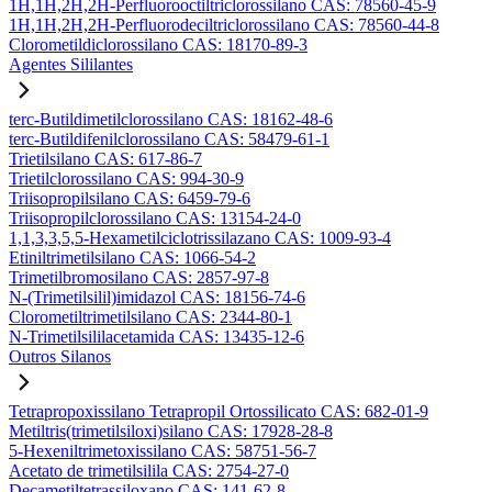
1H,1H,2H,2H-Perfluorooctiltriclorossilano CAS: 78560-45-9
1H,1H,2H,2H-Perfluorodeciltriclorossilano CAS: 78560-44-8
Clorometildiclorossilano CAS: 18170-89-3
Agentes Sililantes
terc-Butildimetilclorossilano CAS: 18162-48-6
terc-Butildifenilclorossilano CAS: 58479-61-1
Trietilsilano CAS: 617-86-7
Trietilclorossilano CAS: 994-30-9
Triisopropilsilano CAS: 6459-79-6
Triisopropilclorossilano CAS: 13154-24-0
1,1,3,3,5,5-Hexametilciclotrissilazano CAS: 1009-93-4
Etiniltrimetilsilano CAS: 1066-54-2
Trimetilbromosilano CAS: 2857-97-8
N-(Trimetilsilil)imidazol CAS: 18156-74-6
Clorometiltrimetilsilano CAS: 2344-80-1
N-Trimetilsililacetamida CAS: 13435-12-6
Outros Silanos
Tetrapropoxissilano Tetrapropil Ortossilicato CAS: 682-01-9
Metiltris(trimetilsiloxi)silano CAS: 17928-28-8
5-Hexeniltrimetoxissilano CAS: 58751-56-7
Acetato de trimetilsilila CAS: 2754-27-0
Decametiltetrassiloxano CAS: 141-62-8