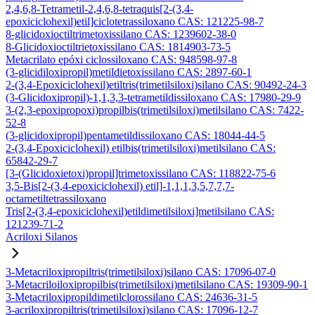
2,4,6,8-Tetrametil-2,4,6,8-tetraquis[2-(3,4-
epoxiciclohexil)etil]ciclotetrassiloxano CAS: 121225-98-7
8-glicidoxioctiltrimetoxissilano CAS: 1239602-38-0
8-Glicidoxioctiltrietoxissilano CAS: 1814903-73-5
Metacrilato epóxi ciclossiloxano CAS: 948598-97-8
(3-glicidiloxipropil)metildietoxissilano CAS: 2897-60-1
2-(3,4-Epoxiciclohexil)etiltris(trimetilsiloxi)silano CAS: 90492-24-3
(3-Glicidoxipropil)-1,1,3,3-tetrametildissiloxano CAS: 17980-29-9
3-(2,3-epoxipropoxi)propilbis(trimetilsiloxi)metilsilano CAS: 7422-
52-8
(3-glicidoxipropil)pentametildissiloxano CAS: 18044-44-5
2-(3,4-Epoxiciclohexil) etilbis(trimetilsiloxi)metilsilano CAS:
65842-29-7
[3-(Glicidoxietoxi)propil]trimetoxissilano CAS: 118822-75-6
3,5-Bis[2-(3,4-epoxiciclohexil) etil]-1,1,1,3,5,7,7,7-
octametiltetrassiloxano
Tris[2-(3,4-epoxiciclohexil)etildimetilsiloxi]metilsilano CAS:
121239-71-2
Acriloxi Silanos
3-Metacriloxipropiltris(trimetilsiloxi)silano CAS: 17096-07-0
3-Metacriloiloxipropilbis(trimetilsiloxi)metilsilano CAS: 19309-90-1
3-Metacriloxipropildimetilclorossilano CAS: 24636-31-5
3-acriloxipropiltris(trimetilsiloxi)silano CAS: 17096-12-7