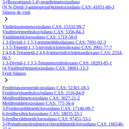
3-(Benzotriazol-1-il) propiltrimetoxissilano
(N,N-Dietil-3-aminopropil)trimetoxissilano CAS: 41051-80-3
Silanos de vinil
Viniltriisopropenoxissilano CAS: 15332-99-7
Viniltris(trimetilsiloxi)silano CAS: 5356-84-3
Vinildimetilclorossilano CAS: 1719-58-0
1,3-Divinil-1,1,3,3-tetrametildissilazano CAS: 7691-02-3
1,3,5-Trimetil-1,3,5-trivinilciclotrissiloxano CAS: 3901-77-7
2,4,6,8-Tetrametil-2,4,6,8-tetravinilciclotetrassiloxano CAS: 2554-
06-5
1,3-Divinil-1,1,3,3-Tetrametoxidisiloxano CAS: 18293-85-1
(4-Vinilfenil)trimetoxissilano CAS: 18001-13-3
Fenil Silanos
Feniltrisisopropeniloxissilano CAS: 52301-18-5
Feniltris(trimetilsiloxi)silano CAS: 2116-84-9
Metilfenildimetoxissilano CAS: 3027-21-2
Metilfenildietoxissilano CAS: 775-56-4
3-Fenilpropildimetilclorossilano CAS: 17146-09-7
6-fenilhexiltriclorossilano CAS: 18035-33-1
6-fenilhexildimetilclorossilano CAS: 97451-53-1
3-(Pentabromofenilmetoxi)propildimetilclorossilano CAS: 166546-