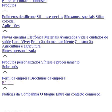
Entre em contacto connosco
Produtos
Polímeros de silicone
Silanos especiais
Siloxanos especiais
Sílica
coloidal
Aplicações
Novas energias
Eletrônica
Materiais Avançados
Vida e cuidados de
saúde
Lar e Viver
Proteção do meio ambiente
Construção
Agricultura e agricultura
Síntese personalizada
Produtos personalizados
Síntese e processamento
Sobre nós
Perfil da empresa
Brochuras da empresa
Rápido
Notícias da Companhia
O blogue
Entre em contacto connosco