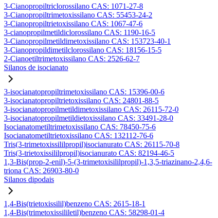
3-Cianopropiltriclorossilano CAS: 1071-27-8
3-Cianopropiltrimetoxissilano CAS: 55453-24-2
3-Cianopropiltrietoxissilano CAS: 1067-47-6
3-cianopropilmetildiclorossilano CAS: 1190-16-5
3-Cianopropilmetildimetoxissilano CAS: 153723-40-1
3-Cianopropildimetilclorossilano CAS: 18156-15-5
2-Cianoetiltrimetoxissilano CAS: 2526-62-7
Silanos de isocianato
3-isocianatopropiltrimetoxissilano CAS: 15396-00-6
3-isocianatopropiltrietoxissilano CAS: 24801-88-5
3-isocianatopropilmetildimetoxissilano CAS: 26115-72-0
3-isocianatopropilmetildietoxissilano CAS: 33491-28-0
Isocianatometiltrimetoxissilano CAS: 78450-75-6
Isocianatometiltrietoxissilano CAS: 132112-76-6
Tris(3-trimetoxissililpropil)isocianurato CAS: 26115-70-8
Tris(3-trietoxissililpropil)isocianurato CAS: 82194-46-5
1,3-Bis(prop-2-enil)-5-(3-trimetoxisililpropil)-1,3,5-triazinano-2,4,6-
triona CAS: 26903-80-0
Silanos dipodais
1,4-Bis(trietoxissilil)benzeno CAS: 2615-18-1
1,4-Bis(trimetoxissililetil)benzeno CAS: 58298-01-4