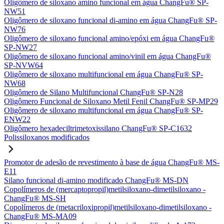
Oligômero de siloxano amino funcional em água ChangFu® SP-
NW51
Oligômero de siloxano funcional di-amino em água ChangFu® SP-
NW76
Oligômero de siloxano funcional amino/epóxi em água ChangFu®
SP-NW27
Oligômero de siloxano funcional amino/vinil em água ChangFu®
SP-NVW64
Oligômero de siloxano multifuncional em água ChangFu® SP-
NW68
Oligômero de Silano Multifuncional ChangFu® SP-N28
Oligômero Funcional de Siloxano Metil Fenil ChangFu® SP-MP29
Oligômero de siloxano multifuncional em água ChangFu® SP-
ENW22
Oligômero hexadeciltrimetoxissilano ChangFu® SP-C1632
Polissiloxanos modificados
Promotor de adesão de revestimento à base de água ChangFu® MS-
E11
Silano funcional di-amino modificado ChangFu® MS-DN
Copolímeros de (mercaptopropil)metilsiloxano-dimetilsiloxano -
ChangFu® MS-SH
Copolímeros de (metacriloxipropil)metilsiloxano-dimetilsiloxano -
ChangFu® MS-MA09