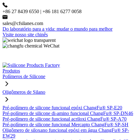
+86 27 8439 6550 | +86 181 6277 0058
sales@cfsilanes.com
Do laboratório para a vida: mudar o mundo para melhor
Visite nosso site chinês
Produtos
Polímeros de Silicone
Oligômeros de Silano
Pré-polímero de silicone funcional epóxi ChangFu® SP-E20
Pré-polímero de silicone di-amino funcional ChangFu® SP-DN46
Pré-polímero de silicone funcional acriloxi ChangFu® SP-A70
Pré-polímero de silicone funcional Mercapto ChangFu® SP-SH
Oligômero de siloxano funcional epóxi em água ChangFu® SP-
EW29