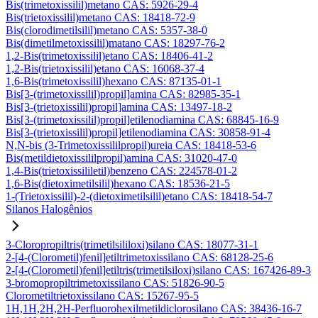
Bis(trimetoxissilil)metano CAS: 5926-29-4
Bis(trietoxissilil)metano CAS: 18418-72-9
Bis(clorodimetilsilil)metano CAS: 5357-38-0
Bis(dimetilmetoxissilil)matano CAS: 18297-76-2
1,2-Bis(trimetoxissilil)etano CAS: 18406-41-2
1,2-Bis(trietoxissilil)etano CAS: 16068-37-4
1,6-Bis(trimetoxissilil)hexano CAS: 87135-01-1
Bis[3-(trimetoxissilil)propil]amina CAS: 82985-35-1
Bis[3-(trietoxissilil)propil]amina CAS: 13497-18-2
Bis[3-(trimetoxissilil)propil]etilenodiamina CAS: 68845-16-9
Bis[3-(trietoxissilil)propil]etilenodiamina CAS: 30858-91-4
N,N-bis (3-Trimetoxissililpropil)ureia CAS: 18418-53-6
Bis(metildietoxissililpropil)amina CAS: 31020-47-0
1,4-Bis(trietoxissililetil)benzeno CAS: 224578-01-2
1,6-Bis(dietoximetilsilil)hexano CAS: 18536-21-5
1-(Trietoxissilil)-2-(dietoximetilsilil)etano CAS: 18418-54-7
Silanos Halogênios
3-Cloropropiltris(trimetilsililoxi)silano CAS: 18077-31-1
2-[4-(Clorometil)fenil]etiltrimetoxissilano CAS: 68128-25-6
2-[4-(Clorometil)fenil]etiltris(trimetilsiloxi)silano CAS: 167426-89-3
3-bromopropiltrimetoxissilano CAS: 51826-90-5
Clorometiltrietoxissilano CAS: 15267-95-5
1H,1H,2H,2H-Perfluorohexilmetildiclorosilano CAS: 38436-16-7