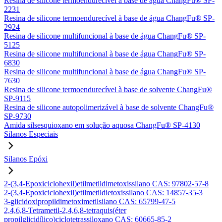
Resina de silicone termoendurecível à base de água ChangFu® SP-
2231
Resina de silicone termoendurecível à base de água ChangFu® SP-
2924
Resina de silicone multifuncional à base de água ChangFu® SP-
5125
Resina de silicone multifuncional à base de água ChangFu® SP-
6830
Resina de silicone multifuncional à base de água ChangFu® SP-
7630
Resina de silicone termoendurecível à base de solvente ChangFu®
SP-9115
Resina de silicone autopolimerizável à base de solvente ChangFu®
SP-9730
Amida silsesquioxano em solução aquosa ChangFu® SP-4130
Silanos Especiais
Silanos Epóxi
2-(3,4-Epoxiciclohexil)etilmetildimetoxissilano CAS: 97802-57-8
2-(3,4-Epoxiciclohexil)etilmetildietoxissilano CAS: 14857-35-3
3-glicidoxipropildimetoximetilsilano CAS: 65799-47-5
2,4,6,8-Tetrametil-2,4,6,8-tetraquis(éter
propilglicidílico)ciclotetrassiloxano CAS: 60665-85-2