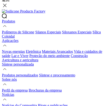
Produtos
Polímeros de Silicone
Silanos Especiais
Siloxanos Especiais
Sílica
Coloidal
Aplicações
Novas energias
Eletrônica
Materiais Avançados
Vida e cuidados de
saúde
Lar e Viver
Proteção do meio ambiente
Construção
Agricultura e agricultura
Síntese personalizada
Produtos personalizados
Síntese e processamento
Sobre nós
Perfil da empresa
Brochuras da empresa
Notícias
Notícias da Companhia
Blogs e publicações