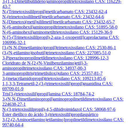
3-(1,3-Dimetilbutilideno)aminopropiltrietoxissilano CAS: 116229-
43-7
N-(Trimetoxissililpropil)metilcarbamato CAS: 23432-62-4
N-(trimetoxissililmetil)metilcarbamato CAS: 23432-64-6
N-[Dimetoxi(metil)sililmetil]metilcarbamato CAS: 23432-65-7
N-(6-aminohexil)aminopropiltrimetoxissilano CAS: 51895-58-0
N-(6-aminohexil)aminometiltrietoxissilano CAS: 15129-36-9
N-[5-(Trimetoxisililpropil)-2-aza-1-oxopentil]caprolactama CAS:
106996-32-1
[3-(N,N-Dimetilamino)propil]trimetoxissilano CAS: 2530-86-1
(3-(N-etilamino)isobutil)trimetoxissilano CAS: 227085-51-0
3-Piperazinopropilmetildimetoxissilano CAS: 128996-12-3
Cloridrato de N-[2-(N-Vinilbenzilamino)etil]-3-
aminopropiltrimetoxissilano CAS: 34937-00-3
3-aminopropiltris(trimetilsiloxi)silano CAS: 25357-81-7
3-(metacrilamidopropil)trietoxissilano CAS: 109213-85-6
1,1,3,3-Tetrametil-2-(3-(trimetoxissilil)propil)guanidina CAS:
69709-01-9
Tris[3-(trietoxissilil)propil]amina CAS: 18784-74-2
3-(N,N-Dimetilaminopropil)aminopropilmetildimetoxissilano CAS:
224638-27-1
N-(3-trietoxissililpropil)-4,5-dihidroimidazol CAS: 58068-97-6
Éster dietílico do ácido 3-(trietoxissilil)propilaspártico
3-[2-(2-Aminoetilamino)etilamino]propilmetildimetoxissilano CAS:
99740-64-4