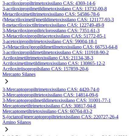
3-acriloxipropiltrimetoxissilano CAS: 4369-14-6
3-acriloxipropilmetildimetoxissilano CAS: 13732-00-8
Metacriloximetiltrimetoxissilano CAS: 54586-78-6
(Metacriloximetil)metildimetoxissilano CAS: 121177-93-3
8-metacriloxioctiltrimetoxissilano CAS: 122749-49-9
3-Metacriloxipropiltriclorossilano CAS: 7351-61-3
3-Metacriloxipropiltriacetoxissilano CAS: 51772-85-1
3-acetoxipropiltrimetoxissilano CAS: 59004-18-1
3-(Metacriloxi)propildimetilmetoxissilano CAS: 66753-64-8
3-acriloxipropildimetilmetoxissilano CAS: 111918-90-2
Acriloximetiltrimetoxissilano CAS: 21134-38-3
Acriloximetilmetildimetoxissilano CAS: 130865-12-2
Acriloxitriisopropilsilano CAS: 157859-20-6
Mercapto Silanes
3-Mercaptopropiltrimetoxissilano CAS: 4420-74-0
3-Mercaptopropiltrietoxissilano CAS: 14814-09-6
3-Mercaptopropilmetildimetoxissilano CAS: 31001-77-1
Mercaptometiltrimetoxissilano CAS: 30817-94-8
Mercaptometiltrietoxissilano CAS: 60764-83-2
S-(octanoil)mercaptopropiltrietoxissilano CAS: 220727-26-4
Amino Silanos