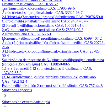
Octametiltrissiloxano CAS: 107-51-7
Tris(trimetilsiloxi)clorossilano CAS: 17905-99-6
Ácido trietoxissililpropilmaleâmico CAS: 33525-68-7
2-Hidroxi-4-(3-trietoxissililpropoxi)difenilcetona CAS: 79876-59-8
Cloro-dimetil-(2-naftalenil-2-etil)silano CAS: 94847-57-7
(2-Pirenil-1-etil)dimetilclorossilano CAS: 105594-64-6
2-(Carbometoxi)etiltrimetoxissilano CAS: 76301-00-3
Aliltrimetilsilano CAS: 762-72-1
Monometil (etilenoglicol) propiltrimetoxissilano CAS: 65994-07-2
Ácido (2-(trimetoxissilil)etil)fosfônico, éster dimetílico CAS: 20728-
21-6
3-(2-hidroxietoxi)propilbis(trimetilsiloxi)metilsilano CAS: 23785-
50-4
Sal trissódico de triacetato de N-(trimetoxissililpropil)etilenodiamina
(solução a 35% em água) CAS: 128850-89-5
1,1,3,3-Tetrametil-1-[2-(trimetoxissilil)etil]dissiloxano CAS:
137407-65-9
[3,3-Bis(hidroximetil)butoxi]propilbis(trimetilsiloxi)metilsilano
CAS: 4262-92-4
Éster dietílico de ácido 2-(trietoxissilil)etilfosfônico CAS: 757-44-8
Siloxanos Especiais
Siloxanos de extremidade dupla