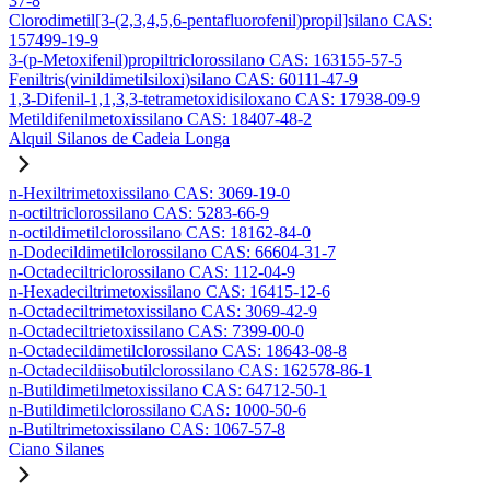
37-8
Clorodimetil[3-(2,3,4,5,6-pentafluorofenil)propil]silano CAS:
157499-19-9
3-(p-Metoxifenil)propiltriclorossilano CAS: 163155-57-5
Feniltris(vinildimetilsiloxi)silano CAS: 60111-47-9
1,3-Difenil-1,1,3,3-tetrametoxidisiloxano CAS: 17938-09-9
Metildifenilmetoxissilano CAS: 18407-48-2
Alquil Silanos de Cadeia Longa
n-Hexiltrimetoxissilano CAS: 3069-19-0
n-octiltriclorossilano CAS: 5283-66-9
n-octildimetilclorossilano CAS: 18162-84-0
n-Dodecildimetilclorossilano CAS: 66604-31-7
n-Octadeciltriclorossilano CAS: 112-04-9
n-Hexadeciltrimetoxissilano CAS: 16415-12-6
n-Octadeciltrimetoxissilano CAS: 3069-42-9
n-Octadeciltrietoxissilano CAS: 7399-00-0
n-Octadecildimetilclorossilano CAS: 18643-08-8
n-Octadecildiisobutilclorossilano CAS: 162578-86-1
n-Butildimetilmetoxissilano CAS: 64712-50-1
n-Butildimetilclorossilano CAS: 1000-50-6
n-Butiltrimetoxissilano CAS: 1067-57-8
Ciano Silanes