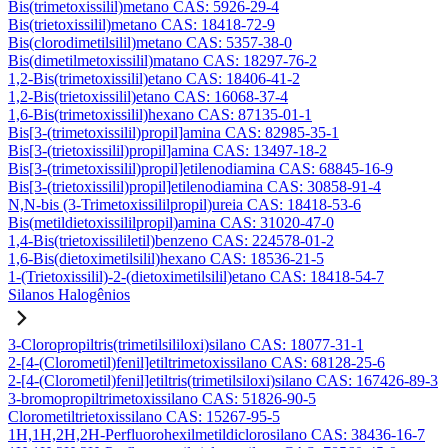
Bis(trimetoxissilil)metano CAS: 5926-29-4
Bis(trietoxissilil)metano CAS: 18418-72-9
Bis(clorodimetilsilil)metano CAS: 5357-38-0
Bis(dimetilmetoxissilil)matano CAS: 18297-76-2
1,2-Bis(trimetoxissilil)etano CAS: 18406-41-2
1,2-Bis(trietoxissilil)etano CAS: 16068-37-4
1,6-Bis(trimetoxissilil)hexano CAS: 87135-01-1
Bis[3-(trimetoxissilil)propil]amina CAS: 82985-35-1
Bis[3-(trietoxissilil)propil]amina CAS: 13497-18-2
Bis[3-(trimetoxissilil)propil]etilenodiamina CAS: 68845-16-9
Bis[3-(trietoxissilil)propil]etilenodiamina CAS: 30858-91-4
N,N-bis (3-Trimetoxissililpropil)ureia CAS: 18418-53-6
Bis(metildietoxissililpropil)amina CAS: 31020-47-0
1,4-Bis(trietoxissililetil)benzeno CAS: 224578-01-2
1,6-Bis(dietoximetilsilil)hexano CAS: 18536-21-5
1-(Trietoxissilil)-2-(dietoximetilsilil)etano CAS: 18418-54-7
Silanos Halogênios
3-Cloropropiltris(trimetilsililoxi)silano CAS: 18077-31-1
2-[4-(Clorometil)fenil]etiltrimetoxissilano CAS: 68128-25-6
2-[4-(Clorometil)fenil]etiltris(trimetilsiloxi)silano CAS: 167426-89-3
3-bromopropiltrimetoxissilano CAS: 51826-90-5
Clorometiltrietoxissilano CAS: 15267-95-5
1H,1H,2H,2H-Perfluorohexilmetildiclorosilano CAS: 38436-16-7