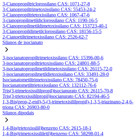
3-Cianopropiltriclorossilano CAS: 1071-27-8
3-Cianopropiltrimetoxissilano CAS: 55453-24-2
3-Cianopropiltrietoxissilano CAS: 1067-47-6
3-cianopropilmetildiclorossilano CAS: 1190-16-5
3-Cianopropilmetildimetoxissilano CAS: 153723-40-1
3-Cianopropildimetilclorossilano CAS: 18156-15-5
2-Cianoetiltrimetoxissilano CAS: 2526-62-7
Silanos de isocianato
3-isocianatopropiltrimetoxissilano CAS: 15396-00-6
3-isocianatopropiltrietoxissilano CAS: 24801-88-5
3-isocianatopropilmetildimetoxissilano CAS: 26115-72-0
3-isocianatopropilmetildietoxissilano CAS: 33491-28-0
Isocianatometiltrimetoxissilano CAS: 78450-75-6
Isocianatometiltrietoxissilano CAS: 132112-76-6
Tris(3-trimetoxissililpropil)isocianurato CAS: 26115-70-8
Tris(3-trietoxissililpropil)isocianurato CAS: 82194-46-5
1,3-Bis(prop-2-enil)-5-(3-trimetoxisililpropil)-1,3,5-triazinano-2,4,6-
triona CAS: 26903-80-0
Silanos dipodais
1,4-Bis(trietoxissilil)benzeno CAS: 2615-18-1
1,4-Bis(trimetoxissililetil)benzeno CAS: 58298-01-4