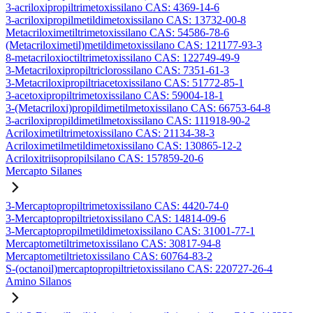
3-acriloxipropiltrimetoxissilano CAS: 4369-14-6
3-acriloxipropilmetildimetoxissilano CAS: 13732-00-8
Metacriloximetiltrimetoxissilano CAS: 54586-78-6
(Metacriloximetil)metildimetoxissilano CAS: 121177-93-3
8-metacriloxioctiltrimetoxissilano CAS: 122749-49-9
3-Metacriloxipropiltriclorossilano CAS: 7351-61-3
3-Metacriloxipropiltriacetoxissilano CAS: 51772-85-1
3-acetoxipropiltrimetoxissilano CAS: 59004-18-1
3-(Metacriloxi)propildimetilmetoxissilano CAS: 66753-64-8
3-acriloxipropildimetilmetoxissilano CAS: 111918-90-2
Acriloximetiltrimetoxissilano CAS: 21134-38-3
Acriloximetilmetildimetoxissilano CAS: 130865-12-2
Acriloxitriisopropilsilano CAS: 157859-20-6
Mercapto Silanes
3-Mercaptopropiltrimetoxissilano CAS: 4420-74-0
3-Mercaptopropiltrietoxissilano CAS: 14814-09-6
3-Mercaptopropilmetildimetoxissilano CAS: 31001-77-1
Mercaptometiltrimetoxissilano CAS: 30817-94-8
Mercaptometiltrietoxissilano CAS: 60764-83-2
S-(octanoil)mercaptopropiltrietoxissilano CAS: 220727-26-4
Amino Silanos