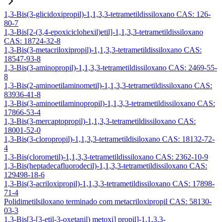
1,3-Bis(3-glicidoxipropil)-1,1,3,3-tetrametildissiloxano CAS: 126-
80-7
1,3-Bis[2-(3,4-epoxiciclohexil)etil]-1,1,3,3-tetrametildissiloxano
CAS: 18724-32-8
1,3-Bis(3-metacriloxipropil)-1,1,3,3-tetrametildissiloxano CAS:
18547-93-8
1,3-Bis(3-aminopropil)-1,1,3,3-tetrametildissiloxano CAS: 2469-55-
8
1,3-Bis(2-aminoetilaminometil)-1,1,3,3-tetrametildissiloxano CAS:
83936-41-8
1,3-Bis(3-aminoetilaminopropil)-1,1,3,3-tetrametildissiloxano CAS:
17866-53-4
1,3-Bis(3-mercaptopropil)-1,1,3,3-tetrametildissiloxano CAS:
18001-52-0
1,3-Bis(3-cloropropil)-1,1,3,3-tetrametildisiloxano CAS: 18132-72-
4
1,3-Bis(clorometil)-1,1,3,3-tetrametildissiloxano CAS: 2362-10-9
1,3-Bis(heptadecafluorodecil)-1,1,3,3-tetrametildissiloxano CAS:
129498-18-6
1,3-Bis(3-acriloxipropil)-1,1,3,3-tetrametildissiloxano CAS: 17898-
71-4
Polidimetilsiloxano terminado com metacriloxipropil CAS: 58130-
03-3
1,3-Bis[3-[3-etil-3-oxetanil) metoxi] propil]-1,1,3,3-