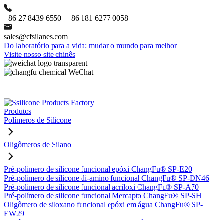
+86 27 8439 6550 | +86 181 6277 0058
sales@cfsilanes.com
Do laboratório para a vida: mudar o mundo para melhor
Visite nosso site chinês
Produtos
Polímeros de Silicone
Oligômeros de Silano
Pré-polímero de silicone funcional epóxi ChangFu® SP-E20
Pré-polímero de silicone di-amino funcional ChangFu® SP-DN46
Pré-polímero de silicone funcional acriloxi ChangFu® SP-A70
Pré-polímero de silicone funcional Mercapto ChangFu® SP-SH
Oligômero de siloxano funcional epóxi em água ChangFu® SP-
EW29