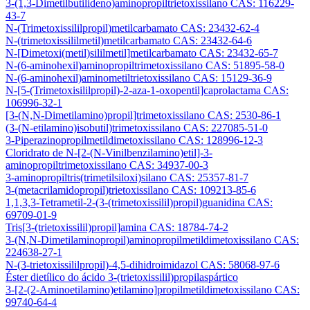
3-(1,3-Dimetilbutilideno)aminopropiltrietoxissilano CAS: 116229-
43-7
N-(Trimetoxissililpropil)metilcarbamato CAS: 23432-62-4
N-(trimetoxissililmetil)metilcarbamato CAS: 23432-64-6
N-[Dimetoxi(metil)sililmetil]metilcarbamato CAS: 23432-65-7
N-(6-aminohexil)aminopropiltrimetoxissilano CAS: 51895-58-0
N-(6-aminohexil)aminometiltrietoxissilano CAS: 15129-36-9
N-[5-(Trimetoxisililpropil)-2-aza-1-oxopentil]caprolactama CAS:
106996-32-1
[3-(N,N-Dimetilamino)propil]trimetoxissilano CAS: 2530-86-1
(3-(N-etilamino)isobutil)trimetoxissilano CAS: 227085-51-0
3-Piperazinopropilmetildimetoxissilano CAS: 128996-12-3
Cloridrato de N-[2-(N-Vinilbenzilamino)etil]-3-
aminopropiltrimetoxissilano CAS: 34937-00-3
3-aminopropiltris(trimetilsiloxi)silano CAS: 25357-81-7
3-(metacrilamidopropil)trietoxissilano CAS: 109213-85-6
1,1,3,3-Tetrametil-2-(3-(trimetoxissilil)propil)guanidina CAS:
69709-01-9
Tris[3-(trietoxissilil)propil]amina CAS: 18784-74-2
3-(N,N-Dimetilaminopropil)aminopropilmetildimetoxissilano CAS:
224638-27-1
N-(3-trietoxissililpropil)-4,5-dihidroimidazol CAS: 58068-97-6
Éster dietílico do ácido 3-(trietoxissilil)propilaspártico
3-[2-(2-Aminoetilamino)etilamino]propilmetildimetoxissilano CAS:
99740-64-4