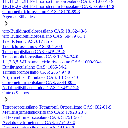
1H,1H,2H,2H-Perfluorooctiltriclorossilano CAS: 78560-45-9
1H,1H,2H,2H-Perfluorodeciltriclorossilano CAS: 78560-44-8
Clorometildiclorossilano CAS: 18170-89-3
Agentes Sililantes
terc-Butildimetilclorossilano CAS: 18162-48-6
terc-Butildifenilclorossilano CAS: 58479-61-1
Trietilsilano CAS: 617-86-7
Trietilclorossilano CAS: 994-30-9
Triisopropilsilano CAS: 6459-79-6
Triisopropilclorossilano CAS: 13154-24-0
1,1,3,3,5,5-Hexametilciclotrissilazano CAS: 1009-93-4
Etiniltrimetilsilano CAS: 1066-54-2
Trimetilbromosilano CAS: 2857-97-8
N-(Trimetilsilil)imidazol CAS: 18156-74-6
Clorometiltrimetilsilano CAS: 2344-80-1
N-Trimetilsililacetamida CAS: 13435-12-6
Outros Silanos
Tetrapropoxissilano Tetrapropil Ortossilicato CAS: 682-01-9
Metiltris(trimetilsiloxi)silano CAS: 17928-28-8
5-Hexeniltrimetoxissilano CAS: 58751-56-7
Acetato de trimetilsilila CAS: 2754-27-0
Decametiltetrassiloxano CAS: 141-62-8