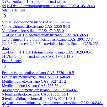
3-(Benzotriazol-1-il) propiltrimetoxissilano
(N,N-Dietil-3-aminopropil)trimetoxissilano CAS: 41051-80-3
Silanos de vinil
Viniltriisopropenoxissilano CAS: 15332-99-7
Viniltris(trimetilsiloxi)silano CAS: 5356-84-3
Vinildimetilclorossilano CAS: 1719-58-0
1,3-Divinil-1,1,3,3-tetrametildissilazano CAS: 7691-02-3
1,3,5-Trimetil-1,3,5-trivinilciclotrissiloxano CAS: 3901-77-7
2,4,6,8-Tetrametil-2,4,6,8-tetravinilciclotetrassiloxano CAS: 2554-
06-5
1,3-Divinil-1,1,3,3-Tetrametoxidisiloxano CAS: 18293-85-1
(4-Vinilfenil)trimetoxissilano CAS: 18001-13-3
Fenil Silanos
Feniltrisisopropeniloxissilano CAS: 52301-18-5
Feniltris(trimetilsiloxi)silano CAS: 2116-84-9
Metilfenildimetoxissilano CAS: 3027-21-2
Metilfenildietoxissilano CAS: 775-56-4
3-Fenilpropildimetilclorossilano CAS: 17146-09-7
6-fenilhexiltriclorossilano CAS: 18035-33-1
6-fenilhexildimetilclorossilano CAS: 97451-53-1
3-(Pentabromofenilmetoxi)propildimetilclorossilano CAS: 166546-