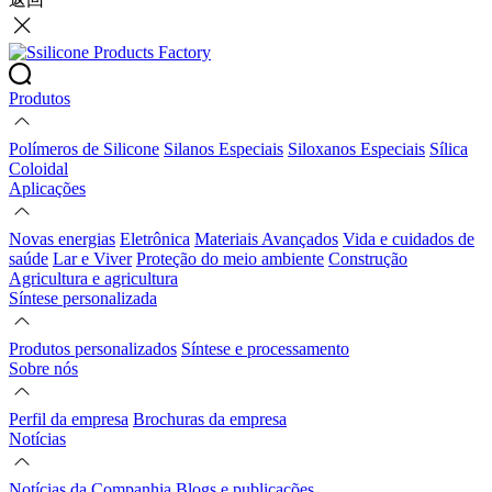
Produtos
Polímeros de Silicone
Silanos Especiais
Siloxanos Especiais
Sílica
Coloidal
Aplicações
Novas energias
Eletrônica
Materiais Avançados
Vida e cuidados de
saúde
Lar e Viver
Proteção do meio ambiente
Construção
Agricultura e agricultura
Síntese personalizada
Produtos personalizados
Síntese e processamento
Sobre nós
Perfil da empresa
Brochuras da empresa
Notícias
Notícias da Companhia
Blogs e publicações