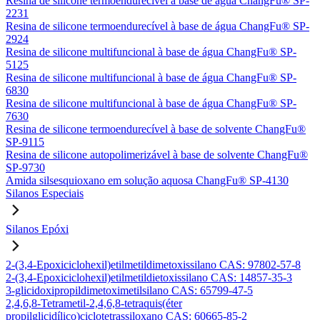
Resina de silicone termoendurecível à base de água ChangFu® SP-
2231
Resina de silicone termoendurecível à base de água ChangFu® SP-
2924
Resina de silicone multifuncional à base de água ChangFu® SP-
5125
Resina de silicone multifuncional à base de água ChangFu® SP-
6830
Resina de silicone multifuncional à base de água ChangFu® SP-
7630
Resina de silicone termoendurecível à base de solvente ChangFu®
SP-9115
Resina de silicone autopolimerizável à base de solvente ChangFu®
SP-9730
Amida silsesquioxano em solução aquosa ChangFu® SP-4130
Silanos Especiais
Silanos Epóxi
2-(3,4-Epoxiciclohexil)etilmetildimetoxissilano CAS: 97802-57-8
2-(3,4-Epoxiciclohexil)etilmetildietoxissilano CAS: 14857-35-3
3-glicidoxipropildimetoximetilsilano CAS: 65799-47-5
2,4,6,8-Tetrametil-2,4,6,8-tetraquis(éter
propilglicidílico)ciclotetrassiloxano CAS: 60665-85-2