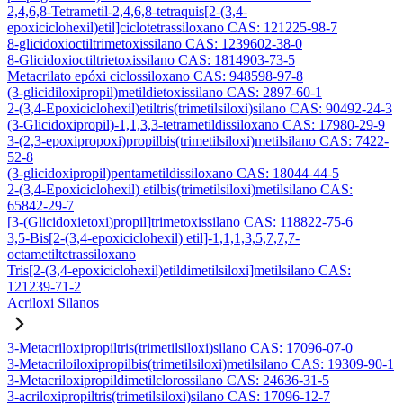
2,4,6,8-Tetrametil-2,4,6,8-tetraquis[2-(3,4-
epoxiciclohexil)etil]ciclotetrassiloxano CAS: 121225-98-7
8-glicidoxioctiltrimetoxissilano CAS: 1239602-38-0
8-Glicidoxioctiltrietoxissilano CAS: 1814903-73-5
Metacrilato epóxi ciclossiloxano CAS: 948598-97-8
(3-glicidiloxipropil)metildietoxissilano CAS: 2897-60-1
2-(3,4-Epoxiciclohexil)etiltris(trimetilsiloxi)silano CAS: 90492-24-3
(3-Glicidoxipropil)-1,1,3,3-tetrametildissiloxano CAS: 17980-29-9
3-(2,3-epoxipropoxi)propilbis(trimetilsiloxi)metilsilano CAS: 7422-
52-8
(3-glicidoxipropil)pentametildissiloxano CAS: 18044-44-5
2-(3,4-Epoxiciclohexil) etilbis(trimetilsiloxi)metilsilano CAS:
65842-29-7
[3-(Glicidoxietoxi)propil]trimetoxissilano CAS: 118822-75-6
3,5-Bis[2-(3,4-epoxiciclohexil) etil]-1,1,1,3,5,7,7,7-
octametiltetrassiloxano
Tris[2-(3,4-epoxiciclohexil)etildimetilsiloxi]metilsilano CAS:
121239-71-2
Acriloxi Silanos
3-Metacriloxipropiltris(trimetilsiloxi)silano CAS: 17096-07-0
3-Metacriloiloxipropilbis(trimetilsiloxi)metilsilano CAS: 19309-90-1
3-Metacriloxipropildimetilclorossilano CAS: 24636-31-5
3-acriloxipropiltris(trimetilsiloxi)silano CAS: 17096-12-7