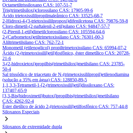
Octametiltrissiloxano CAS: 107-51-7
Tris(trimetilsiloxi)clorossilano CAS: 17905-99-6
Ácido trietoxissililpropilmaleâmico CAS: 33525-68-7
2-Hidroxi-4-(3-trietoxissililpropoxi)difenilcetona CAS: 79876-59-8
Cloro-dimetil-(2-naftalenil-2-etil)silano CAS: 94847-57-7
(2-Pirenil-1-etil)dimetilclorossilano CAS: 105594-64-6
2-(Carbometoxi)etiltrimetoxissilano CAS: 76301-00-3
Aliltrimetilsilano CAS: 762-72-1
Monometil (etilenoglicol) propiltrimetoxissilano CAS: 65994-07-2
Ácido (2-(trimetoxissilil)etil)fosfônico, éster dimetílico CAS: 20728-
21-6
3-(2-hidroxietoxi)propilbis(trimetilsiloxi)metilsilano CAS: 23785-
50-4
Sal trissódico de triacetato de N-(trimetoxissililpropil)etilenodiamina
(solução a 35% em água) CAS: 128850-89-5
1,1,3,3-Tetrametil-1-[2-(trimetoxissilil)etil]dissiloxano CAS:
137407-65-9
[3,3-Bis(hidroximetil)butoxi]propilbis(trimetilsiloxi)metilsilano
CAS: 4262-92-4
Éster dietílico de ácido 2-(trietoxissilil)etilfosfônico CAS: 757-44-8
Siloxanos Especiais
Siloxanos de extremidade dupla