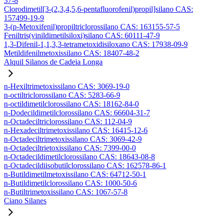
37-8
Clorodimetil[3-(2,3,4,5,6-pentafluorofenil)propil]silano CAS:
157499-19-9
3-(p-Metoxifenil)propiltriclorossilano CAS: 163155-57-5
Feniltris(vinildimetilsiloxi)silano CAS: 60111-47-9
1,3-Difenil-1,1,3,3-tetrametoxidisiloxano CAS: 17938-09-9
Metildifenilmetoxissilano CAS: 18407-48-2
Alquil Silanos de Cadeia Longa
n-Hexiltrimetoxissilano CAS: 3069-19-0
n-octiltriclorossilano CAS: 5283-66-9
n-octildimetilclorossilano CAS: 18162-84-0
n-Dodecildimetilclorossilano CAS: 66604-31-7
n-Octadeciltriclorossilano CAS: 112-04-9
n-Hexadeciltrimetoxissilano CAS: 16415-12-6
n-Octadeciltrimetoxissilano CAS: 3069-42-9
n-Octadeciltrietoxissilano CAS: 7399-00-0
n-Octadecildimetilclorossilano CAS: 18643-08-8
n-Octadecildiisobutilclorossilano CAS: 162578-86-1
n-Butildimetilmetoxissilano CAS: 64712-50-1
n-Butildimetilclorossilano CAS: 1000-50-6
n-Butiltrimetoxissilano CAS: 1067-57-8
Ciano Silanes