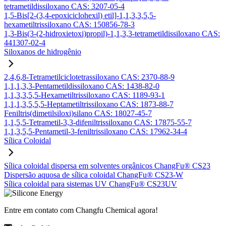
tetrametildissiloxano CAS: 3207-05-4
1,5-Bis[2-(3,4-epoxiciclohexil) etil]-1,1,3,3,5,5-
hexametiltrissiloxano CAS: 150856-78-3
1,3-Bis(3-(2-hidroxietoxi)propil)-1,1,3,3-tetrametildissiloxano CAS:
441307-02-4
Siloxanos de hidrogênio
2,4,6,8-Tetrametilciclotetrassiloxano CAS: 2370-88-9
1,1,1,3,3-Pentametildissiloxano CAS: 1438-82-0
1,1,3,3,5,5-Hexametiltrissiloxano CAS: 1189-93-1
1,1,1,3,5,5,5-Heptametiltrissiloxano CAS: 1873-88-7
Feniltris(dimetilsiloxi)silano CAS: 18027-45-7
1,1,5,5-Tetrametil-3,3-difeniltrissiloxano CAS: 17875-55-7
1,1,3,5,5-Pentametil-3-feniltrissiloxano CAS: 17962-34-4
Sílica Coloidal
Sílica coloidal dispersa em solventes orgânicos ChangFu® CS23
Dispersão aquosa de sílica coloidal ChangFu® CS23-W
Sílica coloidal para sistemas UV ChangFu® CS23UV
Entre em contato com Changfu Chemical agora!