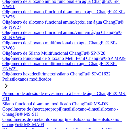
Oligômero de siloxano amino funcional em água ChangFu® SP-
NW51
Oligômero de siloxano funcional di-amino em água ChangFu® SP-
NW76
Oligômero de siloxano funcional amino/epóxi em água ChangFu®
SP-NW27
Oligômero de siloxano funcional amino/vinil em água ChangFu®
SP-NVW64
Oligômero de siloxano multifuncional em água ChangFu® SP-
NW68
Oligômero de Silano Multifuncional ChangFu® SP-N28
Oligômero Funcional de Siloxano Metil Fenil ChangFu® SP-MP29
Oligômero de siloxano multifuncional em água ChangFu® SP-
ENW22
Oligômero hexadeciltrimetoxissilano ChangFu® SP-C1632
Polissiloxanos modificados
Promotor de adesão de revestimento à base de água ChangFu® MS-
E11
Silano funcional di-amino modificado ChangFu® MS-DN
Copolímeros de (mercaptopropil)metilsiloxano-dimetilsiloxano -
ChangFu® MS-SH
Copolímeros de (metacriloxipropil)metilsiloxano-dimetilsiloxano -
ChangFu® MS-MA09