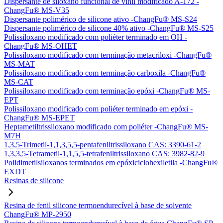
Dispersante de siloxano funcional de vinil modificado A-172 -
ChangFu® MS-V35
Dispersante polimérico de silicone ativo -ChangFu® MS-S24
Dispersante polimérico de silicone 40% ativo -ChangFu® MS-S25
Polissiloxano modificado com poliéter terminado em OH -
ChangFu® MS-OHET
Polissiloxano modificado com terminação metacriloxi -ChangFu®
MS-MAT
Polissiloxano modificado com terminação carboxila -ChangFu®
MS-CAT
Polissiloxano modificado com terminação epóxi -ChangFu® MS-
EPT
Polissiloxano modificado com poliéter terminado em epóxi -
ChangFu® MS-EPET
Heptametiltrissiloxano modificado com poliéter -ChangFu® MS-
M7H
1,3,5-Trimetil-1,1,3,5,5-pentafeniltrissiloxano CAS: 3390-61-2
1,3,3,5-Tetrametil-1,1,5,5-tetrafeniltrissiloxano CAS: 3982-82-9
Polidimetilsiloxanos terminados em epóxiciclohexiletila -ChangFu®
EXDT
Resinas de silicone
Resina de fenil silicone termoendurecível à base de solvente
ChangFu® MP-2950