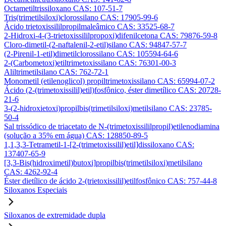
Octametiltrissiloxano CAS: 107-51-7
Tris(trimetilsiloxi)clorossilano CAS: 17905-99-6
Ácido trietoxissililpropilmaleâmico CAS: 33525-68-7
2-Hidroxi-4-(3-trietoxissililpropoxi)difenilcetona CAS: 79876-59-8
Cloro-dimetil-(2-naftalenil-2-etil)silano CAS: 94847-57-7
(2-Pirenil-1-etil)dimetilclorossilano CAS: 105594-64-6
2-(Carbometoxi)etiltrimetoxissilano CAS: 76301-00-3
Aliltrimetilsilano CAS: 762-72-1
Monometil (etilenoglicol) propiltrimetoxissilano CAS: 65994-07-2
Ácido (2-(trimetoxissilil)etil)fosfônico, éster dimetílico CAS: 20728-
21-6
3-(2-hidroxietoxi)propilbis(trimetilsiloxi)metilsilano CAS: 23785-
50-4
Sal trissódico de triacetato de N-(trimetoxissililpropil)etilenodiamina
(solução a 35% em água) CAS: 128850-89-5
1,1,3,3-Tetrametil-1-[2-(trimetoxissilil)etil]dissiloxano CAS:
137407-65-9
[3,3-Bis(hidroximetil)butoxi]propilbis(trimetilsiloxi)metilsilano
CAS: 4262-92-4
Éster dietílico de ácido 2-(trietoxissilil)etilfosfônico CAS: 757-44-8
Siloxanos Especiais
Siloxanos de extremidade dupla