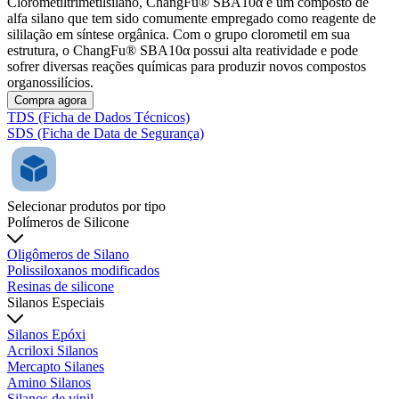
Clorometiltrimetilsilano, ChangFu® SBA10α é um composto de
alfa silano que tem sido comumente empregado como reagente de
sililação em síntese orgânica. Com o grupo clorometil em sua
estrutura, o ChangFu® SBA10α possui alta reatividade e pode
sofrer diversas reações químicas para produzir novos compostos
organossilícios.
Compra agora
TDS (Ficha de Dados Técnicos)
SDS (Ficha de Data de Segurança)
Selecionar produtos por tipo
Polímeros de Silicone
Oligômeros de Silano
Polissiloxanos modificados
Resinas de silicone
Silanos Especiais
Silanos Epóxi
Acriloxi Silanos
Mercapto Silanes
Amino Silanos
Silanos de vinil