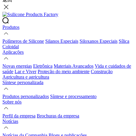
Produtos
Polímeros de Silicone
Silanos Especiais
Siloxanos Especiais
Sílica
Coloidal
Aplicações
Novas energias
Eletrônica
Materiais Avançados
Vida e cuidados de
saúde
Lar e Viver
Proteção do meio ambiente
Construção
Agricultura e agricultura
Síntese personalizada
Produtos personalizados
Síntese e processamento
Sobre nós
Perfil da empresa
Brochuras da empresa
Notícias
Notícias da Companhia
Blogs e publicações