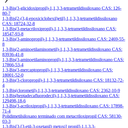
1,3-Bis(3-glicidoxipropil)-1,1,3,3-tetrametildissiloxano CAS: 126-
80-7
1,3-Bis[2-(3,4-epoxiciclohexil)etil]-1,1,3,3-tetrametildissiloxano
CAS: 18724-32-8
1,3-Bis(3-metacriloxipropil)-1,1,3,3-tetrametildissiloxano CAS:
18547-93-8
1,3-Bis(3-aminopropil)-1,1,3,3-tetrametildissiloxano CAS: 2469-55-
8
1,3-Bis(2-aminoetilaminometil)-1,1,3,3-tetrametildissiloxano CAS:
83936-41-8
1,3-Bis(3-aminoetilaminopropil)-1,1,3,3-tetrametildissiloxano CAS:
17866-53-4
1,3-Bis(3-mercaptopropil)-1,1,3,3-tetrametildissiloxano CAS:
18001-52-0
1,3-Bis(3-cloropropil)-1,1,3,3-tetrametildisiloxano CAS: 18132-72-
4
1,3-Bis(clorometil)-1,1,3,3-tetrametildissiloxano CAS: 2362-10-9
1,3-Bis(heptadecafluorodecil)-1,1,3,3-tetrametildissiloxano CAS:
129498-18-6
1,3-Bis(3-acriloxipropil)-1,1,3,3-tetrametildissiloxano CAS: 17898-
71-4
Polidimetilsiloxano terminado com metacriloxipropil CAS: 58130-
03-3
1,3-Bis[3-[3-etil-3-oxetanil) metoxi] propil]-1,1,3,3-