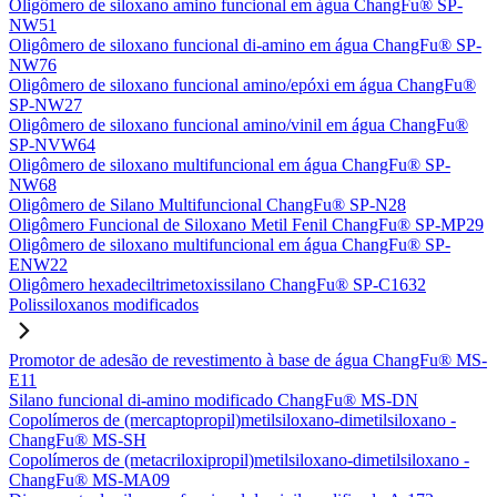
Oligômero de siloxano amino funcional em água ChangFu® SP-
NW51
Oligômero de siloxano funcional di-amino em água ChangFu® SP-
NW76
Oligômero de siloxano funcional amino/epóxi em água ChangFu®
SP-NW27
Oligômero de siloxano funcional amino/vinil em água ChangFu®
SP-NVW64
Oligômero de siloxano multifuncional em água ChangFu® SP-
NW68
Oligômero de Silano Multifuncional ChangFu® SP-N28
Oligômero Funcional de Siloxano Metil Fenil ChangFu® SP-MP29
Oligômero de siloxano multifuncional em água ChangFu® SP-
ENW22
Oligômero hexadeciltrimetoxissilano ChangFu® SP-C1632
Polissiloxanos modificados
Promotor de adesão de revestimento à base de água ChangFu® MS-
E11
Silano funcional di-amino modificado ChangFu® MS-DN
Copolímeros de (mercaptopropil)metilsiloxano-dimetilsiloxano -
ChangFu® MS-SH
Copolímeros de (metacriloxipropil)metilsiloxano-dimetilsiloxano -
ChangFu® MS-MA09