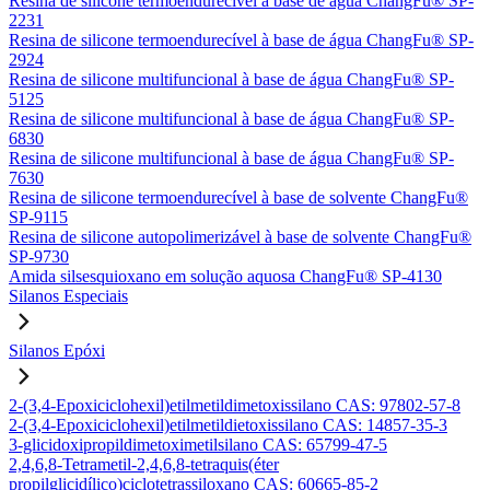
Resina de silicone termoendurecível à base de água ChangFu® SP-
2231
Resina de silicone termoendurecível à base de água ChangFu® SP-
2924
Resina de silicone multifuncional à base de água ChangFu® SP-
5125
Resina de silicone multifuncional à base de água ChangFu® SP-
6830
Resina de silicone multifuncional à base de água ChangFu® SP-
7630
Resina de silicone termoendurecível à base de solvente ChangFu®
SP-9115
Resina de silicone autopolimerizável à base de solvente ChangFu®
SP-9730
Amida silsesquioxano em solução aquosa ChangFu® SP-4130
Silanos Especiais
Silanos Epóxi
2-(3,4-Epoxiciclohexil)etilmetildimetoxissilano CAS: 97802-57-8
2-(3,4-Epoxiciclohexil)etilmetildietoxissilano CAS: 14857-35-3
3-glicidoxipropildimetoximetilsilano CAS: 65799-47-5
2,4,6,8-Tetrametil-2,4,6,8-tetraquis(éter
propilglicidílico)ciclotetrassiloxano CAS: 60665-85-2