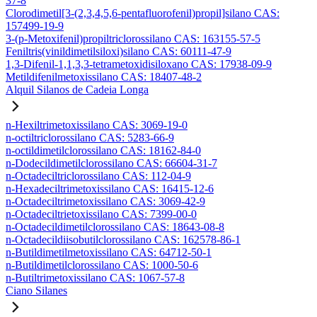
37-8
Clorodimetil[3-(2,3,4,5,6-pentafluorofenil)propil]silano CAS:
157499-19-9
3-(p-Metoxifenil)propiltriclorossilano CAS: 163155-57-5
Feniltris(vinildimetilsiloxi)silano CAS: 60111-47-9
1,3-Difenil-1,1,3,3-tetrametoxidisiloxano CAS: 17938-09-9
Metildifenilmetoxissilano CAS: 18407-48-2
Alquil Silanos de Cadeia Longa
n-Hexiltrimetoxissilano CAS: 3069-19-0
n-octiltriclorossilano CAS: 5283-66-9
n-octildimetilclorossilano CAS: 18162-84-0
n-Dodecildimetilclorossilano CAS: 66604-31-7
n-Octadeciltriclorossilano CAS: 112-04-9
n-Hexadeciltrimetoxissilano CAS: 16415-12-6
n-Octadeciltrimetoxissilano CAS: 3069-42-9
n-Octadeciltrietoxissilano CAS: 7399-00-0
n-Octadecildimetilclorossilano CAS: 18643-08-8
n-Octadecildiisobutilclorossilano CAS: 162578-86-1
n-Butildimetilmetoxissilano CAS: 64712-50-1
n-Butildimetilclorossilano CAS: 1000-50-6
n-Butiltrimetoxissilano CAS: 1067-57-8
Ciano Silanes