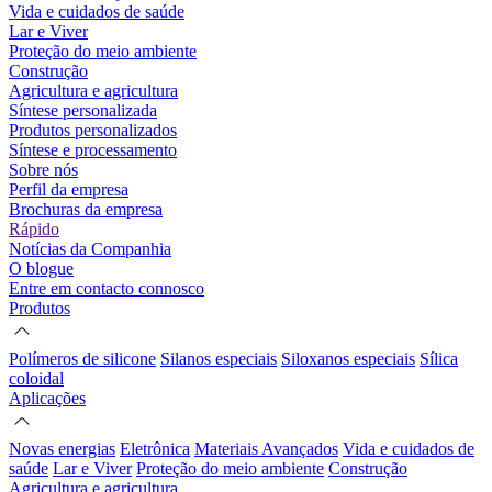
Vida e cuidados de saúde
Lar e Viver
Proteção do meio ambiente
Construção
Agricultura e agricultura
Síntese personalizada
Produtos personalizados
Síntese e processamento
Sobre nós
Perfil da empresa
Brochuras da empresa
Rápido
Notícias da Companhia
O blogue
Entre em contacto connosco
Produtos
Polímeros de silicone
Silanos especiais
Siloxanos especiais
Sílica
coloidal
Aplicações
Novas energias
Eletrônica
Materiais Avançados
Vida e cuidados de
saúde
Lar e Viver
Proteção do meio ambiente
Construção
Agricultura e agricultura