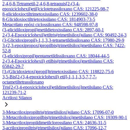
2,4,6,8-Tetrametil-2,4,6,8-tetraquis[2-(3,4-
epoxiciclohexil)etil]ciclotetrassiloxano CAS: 121225-98-7
8-glicidoxioctiltrimetoxissilano CAS: 1239602-38-0
8-Glicidoxioctiltrietoxissilano CAS: 1814903-73-5
Metacrilato epóxi ciclossiloxano CAS: 948598-97-8
(3-glicidiloxipropil)metildietoxissilano CAS: 2897-60-1
2-(3,4-Epoxiciclohexil)etiltris(trimetilsiloxi)silano CAS: 90492-24-3
(3-Glicidoxipropil)-1,1,3,3-tetrametildissiloxano CAS: 17980-29-9
3-(2,3-epoxipropoxi)propilbis(trimetilsiloxi)metilsilano CAS: 7422-
52-8
(3-glicidoxipropil)pentametildissiloxano CAS: 18044-44-5
2-(3,4-Epoxiciclohexil) etilbis(trimetilsiloxi)metilsilano CAS:
65842-29-7
[3-(Glicidoxietoxi)propil]trimetoxissilano CAS: 118822-75-6
3,5-Bis[2-(3,4-epoxiciclohexil) etil]-1,1,1,3,5,7,7,7-
octametiltetrassiloxano
Tris[2-(3,4-epoxiciclohexil)etildimetilsiloxi]metilsilano CAS:
121239-71-2
Acriloxi Silanos
3-Metacriloxipropiltris(trimetilsiloxi)silano CAS: 17096-07-0
3-Metacriloiloxipropilbis(trimetilsiloxi)metilsilano CAS: 19309-90-1
3-Metacriloxipropildimetilclorossilano CAS: 24636-31-5
3-acriloxipropiltris(trimetilsiloxi)silano CAS: 17096-12-7