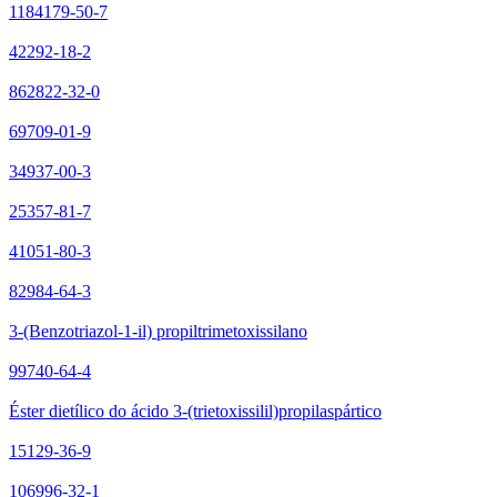
1184179-50-7
42292-18-2
862822-32-0
69709-01-9
34937-00-3
25357-81-7
41051-80-3
82984-64-3
3-(Benzotriazol-1-il) propiltrimetoxissilano
99740-64-4
Éster dietílico do ácido 3-(trietoxissilil)propilaspártico
15129-36-9
106996-32-1