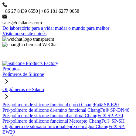
+86 27 8439 6550 | +86 181 6277 0058
sales@cfsilanes.com
Do laboratório para a vida: mudar o mundo para melhor
Visite nosso site chinês
Produtos
Polímeros de Silicone
Oligômeros de Silano
Pré-polímero de silicone funcional epóxi ChangFu® SP-E20
Pré-polímero de silicone di-amino funcional ChangFu® SP-DN46
Pré-polímero de silicone funcional acriloxi ChangFu® SP-A70
Pré-polímero de silicone funcional Mercapto ChangFu® SP-SH
Oligômero de siloxano funcional epóxi em água ChangFu® SP-
EW29