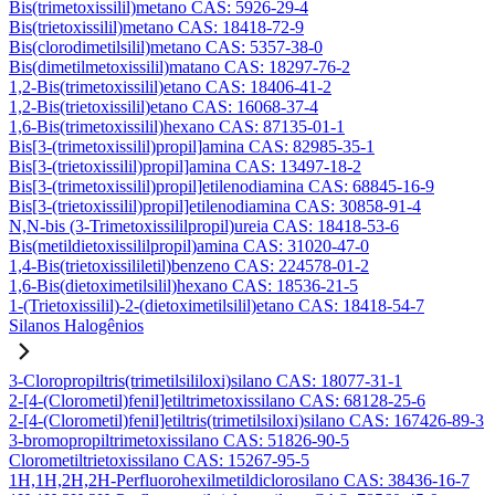
Bis(trimetoxissilil)metano CAS: 5926-29-4
Bis(trietoxissilil)metano CAS: 18418-72-9
Bis(clorodimetilsilil)metano CAS: 5357-38-0
Bis(dimetilmetoxissilil)matano CAS: 18297-76-2
1,2-Bis(trimetoxissilil)etano CAS: 18406-41-2
1,2-Bis(trietoxissilil)etano CAS: 16068-37-4
1,6-Bis(trimetoxissilil)hexano CAS: 87135-01-1
Bis[3-(trimetoxissilil)propil]amina CAS: 82985-35-1
Bis[3-(trietoxissilil)propil]amina CAS: 13497-18-2
Bis[3-(trimetoxissilil)propil]etilenodiamina CAS: 68845-16-9
Bis[3-(trietoxissilil)propil]etilenodiamina CAS: 30858-91-4
N,N-bis (3-Trimetoxissililpropil)ureia CAS: 18418-53-6
Bis(metildietoxissililpropil)amina CAS: 31020-47-0
1,4-Bis(trietoxissililetil)benzeno CAS: 224578-01-2
1,6-Bis(dietoximetilsilil)hexano CAS: 18536-21-5
1-(Trietoxissilil)-2-(dietoximetilsilil)etano CAS: 18418-54-7
Silanos Halogênios
3-Cloropropiltris(trimetilsililoxi)silano CAS: 18077-31-1
2-[4-(Clorometil)fenil]etiltrimetoxissilano CAS: 68128-25-6
2-[4-(Clorometil)fenil]etiltris(trimetilsiloxi)silano CAS: 167426-89-3
3-bromopropiltrimetoxissilano CAS: 51826-90-5
Clorometiltrietoxissilano CAS: 15267-95-5
1H,1H,2H,2H-Perfluorohexilmetildiclorosilano CAS: 38436-16-7