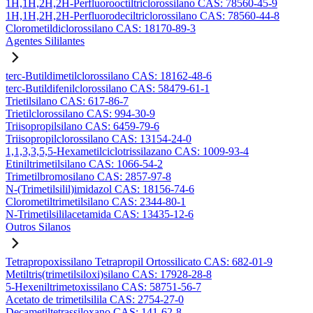
1H,1H,2H,2H-Perfluorooctiltriclorossilano CAS: 78560-45-9
1H,1H,2H,2H-Perfluorodeciltriclorossilano CAS: 78560-44-8
Clorometildiclorossilano CAS: 18170-89-3
Agentes Sililantes
terc-Butildimetilclorossilano CAS: 18162-48-6
terc-Butildifenilclorossilano CAS: 58479-61-1
Trietilsilano CAS: 617-86-7
Trietilclorossilano CAS: 994-30-9
Triisopropilsilano CAS: 6459-79-6
Triisopropilclorossilano CAS: 13154-24-0
1,1,3,3,5,5-Hexametilciclotrissilazano CAS: 1009-93-4
Etiniltrimetilsilano CAS: 1066-54-2
Trimetilbromosilano CAS: 2857-97-8
N-(Trimetilsilil)imidazol CAS: 18156-74-6
Clorometiltrimetilsilano CAS: 2344-80-1
N-Trimetilsililacetamida CAS: 13435-12-6
Outros Silanos
Tetrapropoxissilano Tetrapropil Ortossilicato CAS: 682-01-9
Metiltris(trimetilsiloxi)silano CAS: 17928-28-8
5-Hexeniltrimetoxissilano CAS: 58751-56-7
Acetato de trimetilsilila CAS: 2754-27-0
Decametiltetrassiloxano CAS: 141-62-8