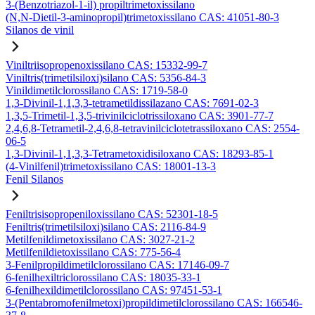
3-(Benzotriazol-1-il) propiltrimetoxissilano
(N,N-Dietil-3-aminopropil)trimetoxissilano CAS: 41051-80-3
Silanos de vinil
Viniltriisopropenoxissilano CAS: 15332-99-7
Viniltris(trimetilsiloxi)silano CAS: 5356-84-3
Vinildimetilclorossilano CAS: 1719-58-0
1,3-Divinil-1,1,3,3-tetrametildissilazano CAS: 7691-02-3
1,3,5-Trimetil-1,3,5-trivinilciclotrissiloxano CAS: 3901-77-7
2,4,6,8-Tetrametil-2,4,6,8-tetravinilciclotetrassiloxano CAS: 2554-
06-5
1,3-Divinil-1,1,3,3-Tetrametoxidisiloxano CAS: 18293-85-1
(4-Vinilfenil)trimetoxissilano CAS: 18001-13-3
Fenil Silanos
Feniltrisisopropeniloxissilano CAS: 52301-18-5
Feniltris(trimetilsiloxi)silano CAS: 2116-84-9
Metilfenildimetoxissilano CAS: 3027-21-2
Metilfenildietoxissilano CAS: 775-56-4
3-Fenilpropildimetilclorossilano CAS: 17146-09-7
6-fenilhexiltriclorossilano CAS: 18035-33-1
6-fenilhexildimetilclorossilano CAS: 97451-53-1
3-(Pentabromofenilmetoxi)propildimetilclorossilano CAS: 166546-