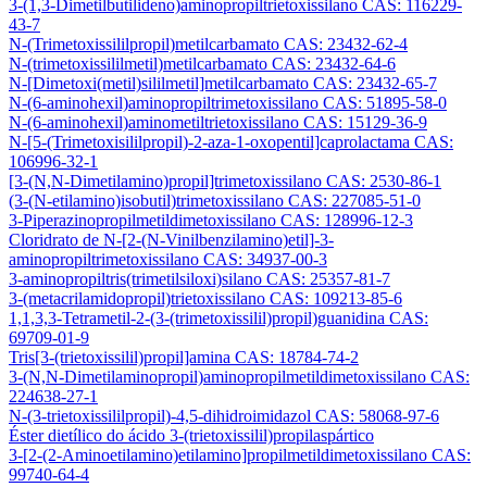
3-(1,3-Dimetilbutilideno)aminopropiltrietoxissilano CAS: 116229-
43-7
N-(Trimetoxissililpropil)metilcarbamato CAS: 23432-62-4
N-(trimetoxissililmetil)metilcarbamato CAS: 23432-64-6
N-[Dimetoxi(metil)sililmetil]metilcarbamato CAS: 23432-65-7
N-(6-aminohexil)aminopropiltrimetoxissilano CAS: 51895-58-0
N-(6-aminohexil)aminometiltrietoxissilano CAS: 15129-36-9
N-[5-(Trimetoxisililpropil)-2-aza-1-oxopentil]caprolactama CAS:
106996-32-1
[3-(N,N-Dimetilamino)propil]trimetoxissilano CAS: 2530-86-1
(3-(N-etilamino)isobutil)trimetoxissilano CAS: 227085-51-0
3-Piperazinopropilmetildimetoxissilano CAS: 128996-12-3
Cloridrato de N-[2-(N-Vinilbenzilamino)etil]-3-
aminopropiltrimetoxissilano CAS: 34937-00-3
3-aminopropiltris(trimetilsiloxi)silano CAS: 25357-81-7
3-(metacrilamidopropil)trietoxissilano CAS: 109213-85-6
1,1,3,3-Tetrametil-2-(3-(trimetoxissilil)propil)guanidina CAS:
69709-01-9
Tris[3-(trietoxissilil)propil]amina CAS: 18784-74-2
3-(N,N-Dimetilaminopropil)aminopropilmetildimetoxissilano CAS:
224638-27-1
N-(3-trietoxissililpropil)-4,5-dihidroimidazol CAS: 58068-97-6
Éster dietílico do ácido 3-(trietoxissilil)propilaspártico
3-[2-(2-Aminoetilamino)etilamino]propilmetildimetoxissilano CAS:
99740-64-4