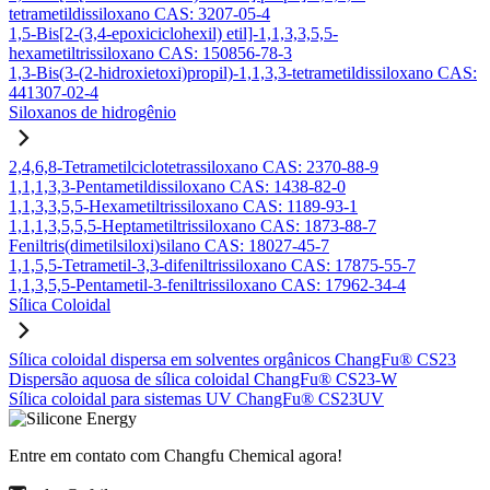
tetrametildissiloxano CAS: 3207-05-4
1,5-Bis[2-(3,4-epoxiciclohexil) etil]-1,1,3,3,5,5-
hexametiltrissiloxano CAS: 150856-78-3
1,3-Bis(3-(2-hidroxietoxi)propil)-1,1,3,3-tetrametildissiloxano CAS:
441307-02-4
Siloxanos de hidrogênio
2,4,6,8-Tetrametilciclotetrassiloxano CAS: 2370-88-9
1,1,1,3,3-Pentametildissiloxano CAS: 1438-82-0
1,1,3,3,5,5-Hexametiltrissiloxano CAS: 1189-93-1
1,1,1,3,5,5,5-Heptametiltrissiloxano CAS: 1873-88-7
Feniltris(dimetilsiloxi)silano CAS: 18027-45-7
1,1,5,5-Tetrametil-3,3-difeniltrissiloxano CAS: 17875-55-7
1,1,3,5,5-Pentametil-3-feniltrissiloxano CAS: 17962-34-4
Sílica Coloidal
Sílica coloidal dispersa em solventes orgânicos ChangFu® CS23
Dispersão aquosa de sílica coloidal ChangFu® CS23-W
Sílica coloidal para sistemas UV ChangFu® CS23UV
Entre em contato com Changfu Chemical agora!