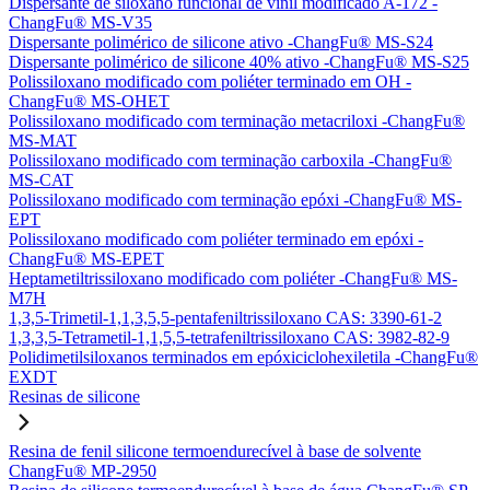
Dispersante de siloxano funcional de vinil modificado A-172 -
ChangFu® MS-V35
Dispersante polimérico de silicone ativo -ChangFu® MS-S24
Dispersante polimérico de silicone 40% ativo -ChangFu® MS-S25
Polissiloxano modificado com poliéter terminado em OH -
ChangFu® MS-OHET
Polissiloxano modificado com terminação metacriloxi -ChangFu®
MS-MAT
Polissiloxano modificado com terminação carboxila -ChangFu®
MS-CAT
Polissiloxano modificado com terminação epóxi -ChangFu® MS-
EPT
Polissiloxano modificado com poliéter terminado em epóxi -
ChangFu® MS-EPET
Heptametiltrissiloxano modificado com poliéter -ChangFu® MS-
M7H
1,3,5-Trimetil-1,1,3,5,5-pentafeniltrissiloxano CAS: 3390-61-2
1,3,3,5-Tetrametil-1,1,5,5-tetrafeniltrissiloxano CAS: 3982-82-9
Polidimetilsiloxanos terminados em epóxiciclohexiletila -ChangFu®
EXDT
Resinas de silicone
Resina de fenil silicone termoendurecível à base de solvente
ChangFu® MP-2950