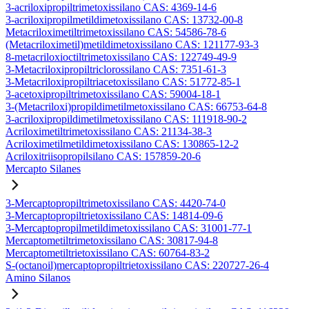
3-acriloxipropiltrimetoxissilano CAS: 4369-14-6
3-acriloxipropilmetildimetoxissilano CAS: 13732-00-8
Metacriloximetiltrimetoxissilano CAS: 54586-78-6
(Metacriloximetil)metildimetoxissilano CAS: 121177-93-3
8-metacriloxioctiltrimetoxissilano CAS: 122749-49-9
3-Metacriloxipropiltriclorossilano CAS: 7351-61-3
3-Metacriloxipropiltriacetoxissilano CAS: 51772-85-1
3-acetoxipropiltrimetoxissilano CAS: 59004-18-1
3-(Metacriloxi)propildimetilmetoxissilano CAS: 66753-64-8
3-acriloxipropildimetilmetoxissilano CAS: 111918-90-2
Acriloximetiltrimetoxissilano CAS: 21134-38-3
Acriloximetilmetildimetoxissilano CAS: 130865-12-2
Acriloxitriisopropilsilano CAS: 157859-20-6
Mercapto Silanes
3-Mercaptopropiltrimetoxissilano CAS: 4420-74-0
3-Mercaptopropiltrietoxissilano CAS: 14814-09-6
3-Mercaptopropilmetildimetoxissilano CAS: 31001-77-1
Mercaptometiltrimetoxissilano CAS: 30817-94-8
Mercaptometiltrietoxissilano CAS: 60764-83-2
S-(octanoil)mercaptopropiltrietoxissilano CAS: 220727-26-4
Amino Silanos