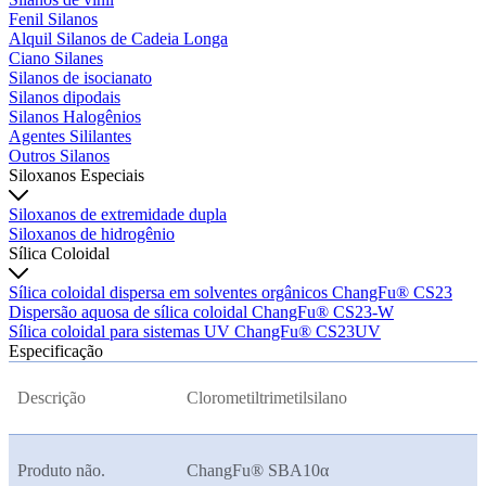
Fenil Silanos
Alquil Silanos de Cadeia Longa
Ciano Silanes
Silanos de isocianato
Silanos dipodais
Silanos Halogênios
Agentes Sililantes
Outros Silanos
Siloxanos Especiais
Siloxanos de extremidade dupla
Siloxanos de hidrogênio
Sílica Coloidal
Sílica coloidal dispersa em solventes orgânicos ChangFu® CS23
Dispersão aquosa de sílica coloidal ChangFu® CS23-W
Sílica coloidal para sistemas UV ChangFu® CS23UV
Especificação
Descrição
Clorometiltrimetilsilano
Produto não.
ChangFu® SBA10
α