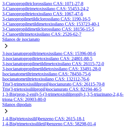
3-Cianopropiltriclorossilano CAS: 1071-27-8
3-Cianopropiltrimetoxissilano CAS: 55453-24-2
3-Cianopropiltrietoxissilano CAS: 1067-47-6
3-cianopropilmetildiclorossilano CAS: 1190-16-5
3-Cianopropilmetildimetoxissilano CAS: 153723-40-1
3-Cianopropildimetilclorossilano CAS: 18156-15-5
2-Cianoetiltrimetoxissilano CAS: 2526-62-7
Silanos de isocianato
3-isocianatopropiltrimetoxissilano CAS: 15396-00-6
3-isocianatopropiltrietoxissilano CAS: 24801-88-5
3-isocianatopropilmetildimetoxissilano CAS: 26115-72-0
3-isocianatopropilmetildietoxissilano CAS: 33491-28-0
Isocianatometiltrimetoxissilano CAS: 78450-75-6
Isocianatometiltrietoxissilano CAS: 132112-76-6
Tris(3-trimetoxissililpropil)isocianurato CAS: 26115-70-8
Tris(3-trietoxissililpropil)isocianurato CAS: 82194-46-5
1,3-Bis(prop-2-enil)-5-(3-trimetoxisililpropil)-1,3,5-triazinano-2,4,6-
triona CAS: 26903-80-0
Silanos dipodais
1,4-Bis(trietoxissilil)benzeno CAS: 2615-18-1
1,4-Bis(trimetoxissililetil)benzeno CAS: 58298-01-4