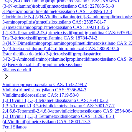
[3-(N,N-Dimetilamino)propil]trimetoxissilano CAS: 2530-86-1
(3-(N-etilamino)isobutil)trimetoxissilano CAS: 227085-51-0
3-Piperazinopropilmetildimetoxissilano CAS: 128996-12-3
Cloridrato de N-[2-(N-Vinilbenzilamino)etil]-3-aminopropiltrimetox
3-aminopropiltris(trimetilsiloxi)silano CAS: 25357-81-7
3-(metacrilamidopropil)trietoxissilano CAS: 109213-85-6
1,1,3,3-Tetrametil-2-(3-(trimetoxissilil)propil)guanidina CAS: 69709-
Tris[3-(trietoxissilil)propil]amina CAS: 18784-74-2
3-(N,N-Dimetilaminopropil)aminopropilmetildimetoxissilano CAS: 
N-(3-trietoxissililpropil)-4,5-dihidroimidazol CAS: 58068-97-6
Éster dietílico do ácido 3-(trietoxissilil)propilaspártico
3-[2-(2-Aminoetilamino)etilamino]propilmetildimetoxissilano CAS: 
3-(Benzotriazol-1-il) propiltrimetoxissilano
Silanos de vinil
Viniltriisopropenoxissilano CAS: 15332-99-7
Viniltris(trimetilsiloxi)silano CAS: 5356-84-3
Vinildimetilclorossilano CAS: 1719-58-0
1,3-Divinil-1,1,3,3-tetrametildissilazano CAS: 7691-02-3
1,3,5-Trimetil-1,3,5-trivinilciclotrissiloxano CAS: 3901-77-7
2,4,6,8-Tetrametil-2,4,6,8-tetravinilciclotetrassiloxano CAS: 2554-06
1,3-Divinil-1,1,3,3-Tetrametoxidisiloxano CAS: 18293-85-1
(4-Vinilfenil)trimetoxissilano CAS: 18001-13-3
Fenil Silanos