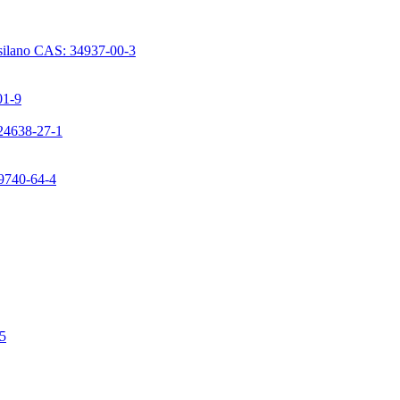
issilano CAS: 34937-00-3
01-9
224638-27-1
99740-64-4
-5