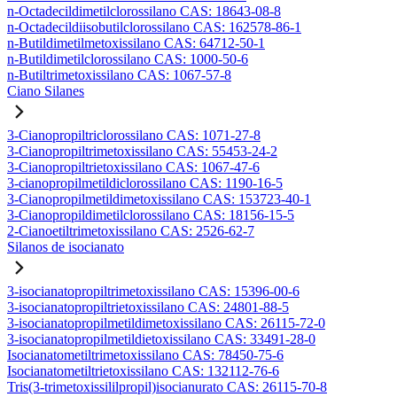
n-Octadecildimetilclorossilano CAS: 18643-08-8
n-Octadecildiisobutilclorossilano CAS: 162578-86-1
n-Butildimetilmetoxissilano CAS: 64712-50-1
n-Butildimetilclorossilano CAS: 1000-50-6
n-Butiltrimetoxissilano CAS: 1067-57-8
Ciano Silanes
3-Cianopropiltriclorossilano CAS: 1071-27-8
3-Cianopropiltrimetoxissilano CAS: 55453-24-2
3-Cianopropiltrietoxissilano CAS: 1067-47-6
3-cianopropilmetildiclorossilano CAS: 1190-16-5
3-Cianopropilmetildimetoxissilano CAS: 153723-40-1
3-Cianopropildimetilclorossilano CAS: 18156-15-5
2-Cianoetiltrimetoxissilano CAS: 2526-62-7
Silanos de isocianato
3-isocianatopropiltrimetoxissilano CAS: 15396-00-6
3-isocianatopropiltrietoxissilano CAS: 24801-88-5
3-isocianatopropilmetildimetoxissilano CAS: 26115-72-0
3-isocianatopropilmetildietoxissilano CAS: 33491-28-0
Isocianatometiltrimetoxissilano CAS: 78450-75-6
Isocianatometiltrietoxissilano CAS: 132112-76-6
Tris(3-trimetoxissililpropil)isocianurato CAS: 26115-70-8