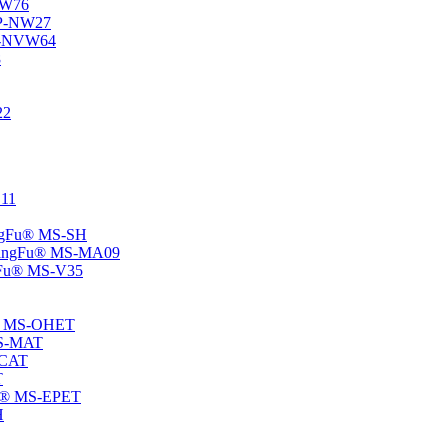
-NW76
 SP-NW27
SP-NVW64
8
22
E11
hangFu® MS-SH
 -ChangFu® MS-MA09
angFu® MS-V35
Fu® MS-OHET
 MS-MAT
-CAT
T
gFu® MS-EPET
H