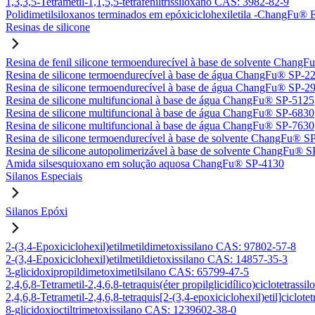
1,3,3,5-Tetrametil-1,1,5,5-tetrafeniltrissiloxano CAS: 3982-82-9
Polidimetilsiloxanos terminados em epóxiciclohexiletila -ChangFu
Resinas de silicone
Resina de fenil silicone termoendurecível à base de solvente Chan
Resina de silicone termoendurecível à base de água ChangFu® SP-2
Resina de silicone termoendurecível à base de água ChangFu® SP-2
Resina de silicone multifuncional à base de água ChangFu® SP-5125
Resina de silicone multifuncional à base de água ChangFu® SP-6830
Resina de silicone multifuncional à base de água ChangFu® SP-7630
Resina de silicone termoendurecível à base de solvente ChangFu® S
Resina de silicone autopolimerizável à base de solvente ChangFu® 
Amida silsesquioxano em solução aquosa ChangFu® SP-4130
Silanos Especiais
Silanos Epóxi
2-(3,4-Epoxiciclohexil)etilmetildimetoxissilano CAS: 97802-57-8
2-(3,4-Epoxiciclohexil)etilmetildietoxissilano CAS: 14857-35-3
3-glicidoxipropildimetoximetilsilano CAS: 65799-47-5
2,4,6,8-Tetrametil-2,4,6,8-tetraquis(éter propilglicidílico)ciclotetra
2,4,6,8-Tetrametil-2,4,6,8-tetraquis[2-(3,4-epoxiciclohexil)etil]ciclo
8-glicidoxioctiltrimetoxissilano CAS: 1239602-38-0