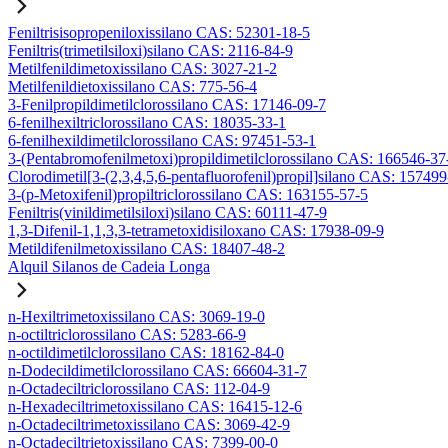
Feniltrisisopropeniloxissilano CAS: 52301-18-5
Feniltris(trimetilsiloxi)silano CAS: 2116-84-9
Metilfenildimetoxissilano CAS: 3027-21-2
Metilfenildietoxissilano CAS: 775-56-4
3-Fenilpropildimetilclorossilano CAS: 17146-09-7
6-fenilhexiltriclorossilano CAS: 18035-33-1
6-fenilhexildimetilclorossilano CAS: 97451-53-1
3-(Pentabromofenilmetoxi)propildimetilclorossilano CAS: 166546-37
Clorodimetil[3-(2,3,4,5,6-pentafluorofenil)propil]silano CAS: 15749
3-(p-Metoxifenil)propiltriclorossilano CAS: 163155-57-5
Feniltris(vinildimetilsiloxi)silano CAS: 60111-47-9
1,3-Difenil-1,1,3,3-tetrametoxidisiloxano CAS: 17938-09-9
Metildifenilmetoxissilano CAS: 18407-48-2
Alquil Silanos de Cadeia Longa
n-Hexiltrimetoxissilano CAS: 3069-19-0
n-octiltriclorossilano CAS: 5283-66-9
n-octildimetilclorossilano CAS: 18162-84-0
n-Dodecildimetilclorossilano CAS: 66604-31-7
n-Octadeciltriclorossilano CAS: 112-04-9
n-Hexadeciltrimetoxissilano CAS: 16415-12-6
n-Octadeciltrimetoxissilano CAS: 3069-42-9
n-Octadeciltrietoxissilano CAS: 7399-00-0