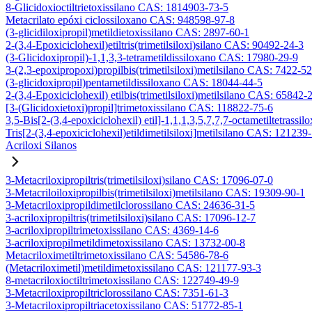
8-Glicidoxioctiltrietoxissilano CAS: 1814903-73-5
Metacrilato epóxi ciclossiloxano CAS: 948598-97-8
(3-glicidiloxipropil)metildietoxissilano CAS: 2897-60-1
2-(3,4-Epoxiciclohexil)etiltris(trimetilsiloxi)silano CAS: 90492-24-3
(3-Glicidoxipropil)-1,1,3,3-tetrametildissiloxano CAS: 17980-29-9
3-(2,3-epoxipropoxi)propilbis(trimetilsiloxi)metilsilano CAS: 7422-5
(3-glicidoxipropil)pentametildissiloxano CAS: 18044-44-5
2-(3,4-Epoxiciclohexil) etilbis(trimetilsiloxi)metilsilano CAS: 65842-
[3-(Glicidoxietoxi)propil]trimetoxissilano CAS: 118822-75-6
3,5-Bis[2-(3,4-epoxiciclohexil) etil]-1,1,1,3,5,7,7,7-octametiltetrassil
Tris[2-(3,4-epoxiciclohexil)etildimetilsiloxi]metilsilano CAS: 121239
Acriloxi Silanos
3-Metacriloxipropiltris(trimetilsiloxi)silano CAS: 17096-07-0
3-Metacriloiloxipropilbis(trimetilsiloxi)metilsilano CAS: 19309-90-1
3-Metacriloxipropildimetilclorossilano CAS: 24636-31-5
3-acriloxipropiltris(trimetilsiloxi)silano CAS: 17096-12-7
3-acriloxipropiltrimetoxissilano CAS: 4369-14-6
3-acriloxipropilmetildimetoxissilano CAS: 13732-00-8
Metacriloximetiltrimetoxissilano CAS: 54586-78-6
(Metacriloximetil)metildimetoxissilano CAS: 121177-93-3
8-metacriloxioctiltrimetoxissilano CAS: 122749-49-9
3-Metacriloxipropiltriclorossilano CAS: 7351-61-3
3-Metacriloxipropiltriacetoxissilano CAS: 51772-85-1