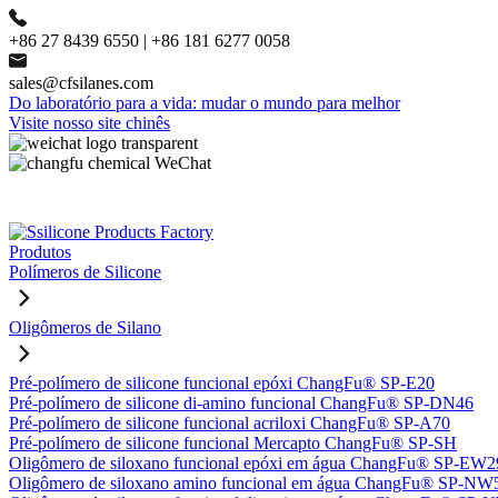
+86 27 8439 6550 | +86 181 6277 0058
sales@cfsilanes.com
Do laboratório para a vida: mudar o mundo para melhor
Visite nosso site chinês
Produtos
Polímeros de Silicone
Oligômeros de Silano
Pré-polímero de silicone funcional epóxi ChangFu® SP-E20
Pré-polímero de silicone di-amino funcional ChangFu® SP-DN46
Pré-polímero de silicone funcional acriloxi ChangFu® SP-A70
Pré-polímero de silicone funcional Mercapto ChangFu® SP-SH
Oligômero de siloxano funcional epóxi em água ChangFu® SP-EW2
Oligômero de siloxano amino funcional em água ChangFu® SP-NW