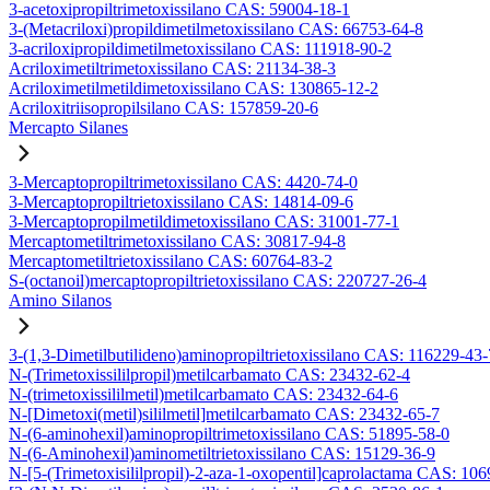
3-acetoxipropiltrimetoxissilano CAS: 59004-18-1
3-(Metacriloxi)propildimetilmetoxissilano CAS: 66753-64-8
3-acriloxipropildimetilmetoxissilano CAS: 111918-90-2
Acriloximetiltrimetoxissilano CAS: 21134-38-3
Acriloximetilmetildimetoxissilano CAS: 130865-12-2
Acriloxitriisopropilsilano CAS: 157859-20-6
Mercapto Silanes
3-Mercaptopropiltrimetoxissilano CAS: 4420-74-0
3-Mercaptopropiltrietoxissilano CAS: 14814-09-6
3-Mercaptopropilmetildimetoxissilano CAS: 31001-77-1
Mercaptometiltrimetoxissilano CAS: 30817-94-8
Mercaptometiltrietoxissilano CAS: 60764-83-2
S-(octanoil)mercaptopropiltrietoxissilano CAS: 220727-26-4
Amino Silanos
3-(1,3-Dimetilbutilideno)aminopropiltrietoxissilano CAS: 116229-43-
N-(Trimetoxissililpropil)metilcarbamato CAS: 23432-62-4
N-(trimetoxissililmetil)metilcarbamato CAS: 23432-64-6
N-[Dimetoxi(metil)sililmetil]metilcarbamato CAS: 23432-65-7
N-(6-aminohexil)aminopropiltrimetoxissilano CAS: 51895-58-0
N-(6-Aminohexil)aminometiltrietoxissilano CAS: 15129-36-9
N-[5-(Trimetoxisililpropil)-2-aza-1-oxopentil]caprolactama CAS: 10