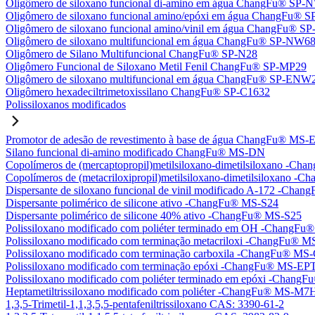
Oligômero de siloxano funcional di-amino em água ChangFu® SP
Oligômero de siloxano funcional amino/epóxi em água ChangFu®
Oligômero de siloxano funcional amino/vinil em água ChangFu® 
Oligômero de siloxano multifuncional em água ChangFu® SP-NW6
Oligômero de Silano Multifuncional ChangFu® SP-N28
Oligômero Funcional de Siloxano Metil Fenil ChangFu® SP-MP29
Oligômero de siloxano multifuncional em água ChangFu® SP-ENW
Oligômero hexadeciltrimetoxissilano ChangFu® SP-C1632
Polissiloxanos modificados
Promotor de adesão de revestimento à base de água ChangFu® MS-
Silano funcional di-amino modificado ChangFu® MS-DN
Copolímeros de (mercaptopropil)metilsiloxano-dimetilsiloxano -C
Copolímeros de (metacriloxipropil)metilsiloxano-dimetilsiloxano
Dispersante de siloxano funcional de vinil modificado A-172 -Ch
Dispersante polimérico de silicone ativo -ChangFu® MS-S24
Dispersante polimérico de silicone 40% ativo -ChangFu® MS-S25
Polissiloxano modificado com poliéter terminado em OH -Chang
Polissiloxano modificado com terminação metacriloxi -ChangFu®
Polissiloxano modificado com terminação carboxila -ChangFu® MS
Polissiloxano modificado com terminação epóxi -ChangFu® MS-EP
Polissiloxano modificado com poliéter terminado em epóxi -Chan
Heptametiltrissiloxano modificado com poliéter -ChangFu® MS-M7
1,3,5-Trimetil-1,1,3,5,5-pentafeniltrissiloxano CAS: 3390-61-2