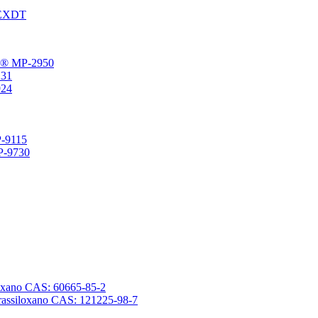
® EXDT
gFu® MP-2950
231
924
P-9115
SP-9730
ssiloxano CAS: 60665-85-2
tetrassiloxano CAS: 121225-98-7