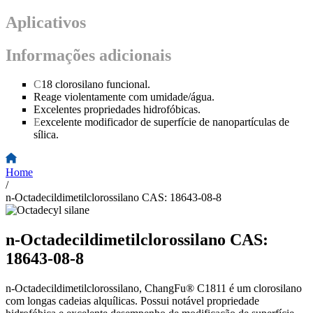
Aplicativos
Informações adicionais
C
18 clorosilano funcional.
Reage violentamente com umidade/água.
Excelentes propriedades hidrofóbicas.
E
excelente modificador de superfície de nanopartículas de
sílica.
Home
/
n-Octadecildimetilclorossilano CAS: 18643-08-8
n-Octadecildimetilclorossilano CAS:
18643-08-8
n-Octadecildimetilclorossilano, ChangFu® C1811 é um clorosilano
com longas cadeias alquílicas. Possui notável propriedade