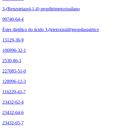
3-(Benzotriazol-1-il) propiltrimetoxissilano
99740-64-4
Éster dietílico do ácido 3-(trietoxissilil)propilaspártico
15129-36-9
106996-32-1
2530-86-1
227085-51-0
128996-12-3
116229-43-7
23432-62-4
23432-64-6
23432-65-7