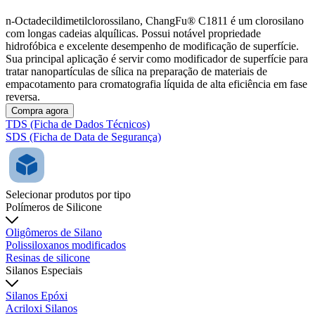
n-Octadecildimetilclorossilano, ChangFu® C1811 é um clorosilano
com longas cadeias alquílicas. Possui notável propriedade
hidrofóbica e excelente desempenho de modificação de superfície.
Sua principal aplicação é servir como modificador de superfície para
tratar nanopartículas de sílica na preparação de materiais de
empacotamento para cromatografia líquida de alta eficiência em fase
reversa.
Compra agora
TDS (Ficha de Dados Técnicos)
SDS (Ficha de Data de Segurança)
Selecionar produtos por tipo
Polímeros de Silicone
Oligômeros de Silano
Polissiloxanos modificados
Resinas de silicone
Silanos Especiais
Silanos Epóxi
Acriloxi Silanos