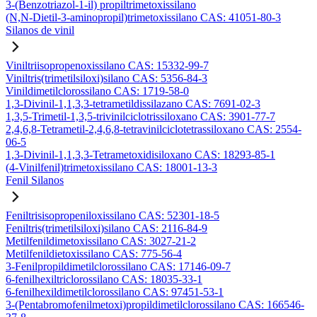
3-(Benzotriazol-1-il) propiltrimetoxissilano
(N,N-Dietil-3-aminopropil)trimetoxissilano CAS: 41051-80-3
Silanos de vinil
Viniltriisopropenoxissilano CAS: 15332-99-7
Viniltris(trimetilsiloxi)silano CAS: 5356-84-3
Vinildimetilclorossilano CAS: 1719-58-0
1,3-Divinil-1,1,3,3-tetrametildissilazano CAS: 7691-02-3
1,3,5-Trimetil-1,3,5-trivinilciclotrissiloxano CAS: 3901-77-7
2,4,6,8-Tetrametil-2,4,6,8-tetravinilciclotetrassiloxano CAS: 2554-
06-5
1,3-Divinil-1,1,3,3-Tetrametoxidisiloxano CAS: 18293-85-1
(4-Vinilfenil)trimetoxissilano CAS: 18001-13-3
Fenil Silanos
Feniltrisisopropeniloxissilano CAS: 52301-18-5
Feniltris(trimetilsiloxi)silano CAS: 2116-84-9
Metilfenildimetoxissilano CAS: 3027-21-2
Metilfenildietoxissilano CAS: 775-56-4
3-Fenilpropildimetilclorossilano CAS: 17146-09-7
6-fenilhexiltriclorossilano CAS: 18035-33-1
6-fenilhexildimetilclorossilano CAS: 97451-53-1
3-(Pentabromofenilmetoxi)propildimetilclorossilano CAS: 166546-