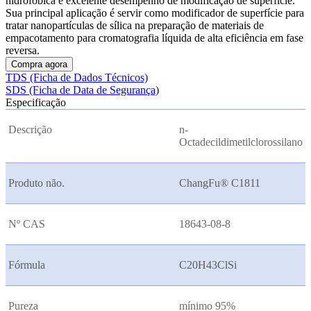
hidrofóbica e excelente desempenho de modificação de superfície.
Sua principal aplicação é servir como modificador de superfície para
tratar nanopartículas de sílica na preparação de materiais de
empacotamento para cromatografia líquida de alta eficiência em fase
reversa.
Compra agora
TDS (Ficha de Dados Técnicos)
SDS (Ficha de Data de Segurança)
Especificação
Descrição
n-
Octadecildimetilclorossilano
Produto não.
ChangFu® C1811
Nº CAS
18643-08-8
Fórmula
C20H43ClSi
Pureza
mínimo 95%