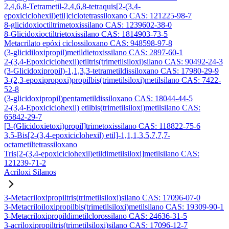
2,4,6,8-Tetrametil-2,4,6,8-tetraquis[2-(3,4-
epoxiciclohexil)etil]ciclotetrassiloxano CAS: 121225-98-7
8-glicidoxioctiltrimetoxissilano CAS: 1239602-38-0
8-Glicidoxioctiltrietoxissilano CAS: 1814903-73-5
Metacrilato epóxi ciclossiloxano CAS: 948598-97-8
(3-glicidiloxipropil)metildietoxissilano CAS: 2897-60-1
2-(3,4-Epoxiciclohexil)etiltris(trimetilsiloxi)silano CAS: 90492-24-3
(3-Glicidoxipropil)-1,1,3,3-tetrametildissiloxano CAS: 17980-29-9
3-(2,3-epoxipropoxi)propilbis(trimetilsiloxi)metilsilano CAS: 7422-
52-8
(3-glicidoxipropil)pentametildissiloxano CAS: 18044-44-5
2-(3,4-Epoxiciclohexil) etilbis(trimetilsiloxi)metilsilano CAS:
65842-29-7
[3-(Glicidoxietoxi)propil]trimetoxissilano CAS: 118822-75-6
3,5-Bis[2-(3,4-epoxiciclohexil) etil]-1,1,1,3,5,7,7,7-
octametiltetrassiloxano
Tris[2-(3,4-epoxiciclohexil)etildimetilsiloxi]metilsilano CAS:
121239-71-2
Acriloxi Silanos
3-Metacriloxipropiltris(trimetilsiloxi)silano CAS: 17096-07-0
3-Metacriloiloxipropilbis(trimetilsiloxi)metilsilano CAS: 19309-90-1
3-Metacriloxipropildimetilclorossilano CAS: 24636-31-5
3-acriloxipropiltris(trimetilsiloxi)silano CAS: 17096-12-7