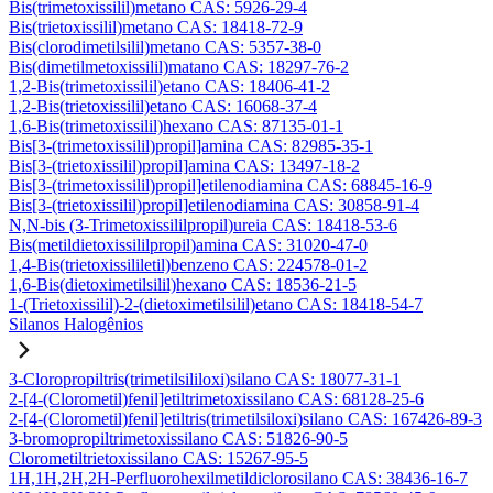
Bis(trimetoxissilil)metano CAS: 5926-29-4
Bis(trietoxissilil)metano CAS: 18418-72-9
Bis(clorodimetilsilil)metano CAS: 5357-38-0
Bis(dimetilmetoxissilil)matano CAS: 18297-76-2
1,2-Bis(trimetoxissilil)etano CAS: 18406-41-2
1,2-Bis(trietoxissilil)etano CAS: 16068-37-4
1,6-Bis(trimetoxissilil)hexano CAS: 87135-01-1
Bis[3-(trimetoxissilil)propil]amina CAS: 82985-35-1
Bis[3-(trietoxissilil)propil]amina CAS: 13497-18-2
Bis[3-(trimetoxissilil)propil]etilenodiamina CAS: 68845-16-9
Bis[3-(trietoxissilil)propil]etilenodiamina CAS: 30858-91-4
N,N-bis (3-Trimetoxissililpropil)ureia CAS: 18418-53-6
Bis(metildietoxissililpropil)amina CAS: 31020-47-0
1,4-Bis(trietoxissililetil)benzeno CAS: 224578-01-2
1,6-Bis(dietoximetilsilil)hexano CAS: 18536-21-5
1-(Trietoxissilil)-2-(dietoximetilsilil)etano CAS: 18418-54-7
Silanos Halogênios
3-Cloropropiltris(trimetilsililoxi)silano CAS: 18077-31-1
2-[4-(Clorometil)fenil]etiltrimetoxissilano CAS: 68128-25-6
2-[4-(Clorometil)fenil]etiltris(trimetilsiloxi)silano CAS: 167426-89-3
3-bromopropiltrimetoxissilano CAS: 51826-90-5
Clorometiltrietoxissilano CAS: 15267-95-5
1H,1H,2H,2H-Perfluorohexilmetildiclorosilano CAS: 38436-16-7