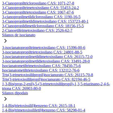
3-Cianopropiltriclorossilano CAS: 1071-27-8
3-Cianopropiltrimetoxissilano CAS: 55453-24-2
3-Cianopropiltrietoxissilano CAS: 1067-47-6
3-cianopropilmetildiclorossilano CAS: 1190-16-5
3-Cianopropilmetildimetoxissilano CAS: 153723-40-1
3-Cianopropildimetilclorossilano CAS: 18156-15-5
2-Cianoetiltrimetoxissilano CAS: 2526-62-7
Silanos de isocianato
3-isocianatopropiltrimetoxissilano CAS: 15396-00-6
3-isocianatopropiltrietoxissilano CAS: 24801-88-5
3-isocianatopropilmetildimetoxissilano CAS: 26115-72-0
3-isocianatopropilmetildietoxissilano CAS: 33491-28-0
Isocianatometiltrimetoxissilano CAS: 78450-75-6
Isocianatometiltrietoxissilano CAS: 132112-76-6
Tris(3-trimetoxissililpropil)isocianurato CAS: 26115-70-8
Tris(3-trietoxissililpropil)isocianurato CAS: 82194-46-5
1,3-Bis(prop-2-enil)-5-(3-trimetoxisililpropil)-1,3,5-triazinano-2,4,6-
triona CAS: 26903-80-0
Silanos dipodais
1,4-Bis(trietoxissilil)benzeno CAS: 2615-18-1
1,4-Bis(trimetoxissililetil)benzeno CAS: 58298-01-4