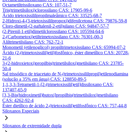
Octametiltrissiloxano CAS: 107-51-7
Tris(trimetilsiloxi)clorossilano CAS: 17905-99-6
Ácido trietoxissililpropilmaleâmico CAS: 33525-68-7
2-Hidroxi-4-(3-trietoxissililpropoxi)difenilcetona CAS: 79876-59-8
Cloro-dimetil-(2-naftalenil-2-etil)silano CAS: 94847-57-7
(2-Pirenil-1-etil)dimetilclorossilano CAS: 105594-64-6
2-(Carbometoxi)etiltrimetoxissilano CAS: 76301-00-3
Aliltrimetilsilano CAS: 762-72-1
Monometil (etilenoglicol) propiltrimetoxissilano CAS: 65994-07-2
Ácido (2-(trimetoxissilil)etil)fosfônico, éster dimetílico CAS: 20728-
21-6
3-(2-hidroxietoxi)propilbis(trimetilsiloxi)metilsilano CAS: 23785-
50-4
Sal trissódico de triacetato de N-(trimetoxissililpropil)etilenodiamina
(solução a 35% em água) CAS: 128850-89-5
1,1,3,3-Tetrametil-1-[2-(trimetoxissilil)etil]dissiloxano CAS:
137407-65-9
[3,3-Bis(hidroximetil)butoxi]propilbis(trimetilsiloxi)metilsilano
CAS: 4262-92-4
Éster dietílico de ácido 2-(trietoxissilil)etilfosfônico CAS: 757-44-8
Siloxanos Especiais
Siloxanos de extremidade dupla