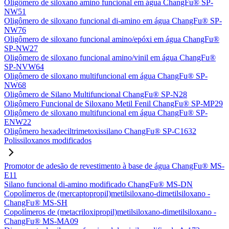
Oligômero de siloxano amino funcional em água ChangFu® SP-
NW51
Oligômero de siloxano funcional di-amino em água ChangFu® SP-
NW76
Oligômero de siloxano funcional amino/epóxi em água ChangFu®
SP-NW27
Oligômero de siloxano funcional amino/vinil em água ChangFu®
SP-NVW64
Oligômero de siloxano multifuncional em água ChangFu® SP-
NW68
Oligômero de Silano Multifuncional ChangFu® SP-N28
Oligômero Funcional de Siloxano Metil Fenil ChangFu® SP-MP29
Oligômero de siloxano multifuncional em água ChangFu® SP-
ENW22
Oligômero hexadeciltrimetoxissilano ChangFu® SP-C1632
Polissiloxanos modificados
Promotor de adesão de revestimento à base de água ChangFu® MS-
E11
Silano funcional di-amino modificado ChangFu® MS-DN
Copolímeros de (mercaptopropil)metilsiloxano-dimetilsiloxano -
ChangFu® MS-SH
Copolímeros de (metacriloxipropil)metilsiloxano-dimetilsiloxano -
ChangFu® MS-MA09