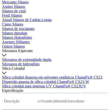
Mercapto Silanes
Amino Silanos
Silanos de vinil
Fenil Silanos
Alquil Silanos de Cadeia Longa
Ciano Silanes
Silanos de isocianato
Silanos dipodais
Silanos Halogênios
Agentes Sililantes
Outros Silanos
Siloxanos Especiais
Siloxanos de extremidade dupla
Siloxanos de hidrogênio
Sílica Coloidal
Sílica coloidal dispersa em solventes orgânicos ChangFu® CS23
Dispersão aquosa de sílica coloidal ChangFu® CS23-W
Sílica coloidal para sistemas UV ChangFu® CS23UV
Especificação
Descrição
n-Octadecildimetilclorossilano