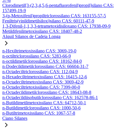
37-8
Clorodimetil[3-(2,3,4,5,6-pentafluorofenil)propil]silano CAS:
157499-19-9
3-(p-Metoxifenil)propiltriclorossilano CAS: 163155-57-5
Feniltris(vinildimetilsiloxi)silano CAS: 60111-47-9
1,3-Difenil-1,1,3,3-tetrametoxidisiloxano CAS: 17938-09-9
Metildifenilmetoxissilano CAS: 18407-48-2
Alquil Silanos de Cadeia Longa
n-Hexiltrimetoxissilano CAS: 3069-19-0
n-octiltriclorossilano CAS: 5283-66-9
n-octildimetilclorossilano CAS: 18162-84-0
n-Dodecildimetilclorossilano CAS: 66604-31-7
n-Octadeciltriclorossilano CAS: 112-04-9
n-Hexadeciltrimetoxissilano CAS: 16415-12-6
n-Octadeciltrimetoxissilano CAS: 3069-42-9
n-Octadeciltrietoxissilano CAS: 7399-00-0
n-Octadecildimetilclorossilano CAS: 18643-08-8
n-Octadecildiisobutilclorossilano CAS: 162578-86-1
n-Butildimetilmetoxissilano CAS: 64712-50-1
n-Butildimetilclorossilano CAS: 1000-50-6
n-Butiltrimetoxissilano CAS: 1067-57-8
Ciano Silanes