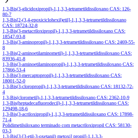
1,3-Bis(3-glicidoxipropil)-1,1,3,3-tetrametildissiloxano CAS: 126-
80-7
1,3-Bis[2-(3,4-epoxiciclohexil)etil]-1,1,3,3-tetrametildissiloxano
CAS: 18724-32-8
1,3-Bis(3-metacriloxipropil)-1,1,3,3-tetrametildissiloxano CAS:
18547-93-8
1,3-Bis(3-aminopropil)-1,1,3,3-tetrametildissiloxano CAS: 2469-55-
8
1,3-Bis(2-aminoetilaminometil)-1,1,3,3-tetrametildissiloxano CAS:
83936-41-8
1,3-Bis(3-aminoetilaminopropil)-1,1,3,3-tetrametildissiloxano CAS:
17866-53-4
1,3-Bis(3-mercaptopropil)-1,1,3,3-tetrametildissiloxano CAS:
18001-52-0
1,3-Bis(3-cloropropil)-1,1,3,3-tetrametildisiloxano CAS: 18132-72-
4
1,3-Bis(clorometil)-1,1,3,3-tetrametildissiloxano CAS: 2362-10-9
1,3-Bis(heptadecafluorodecil)-1,1,3,3-tetrametildissiloxano CAS:
129498-18-6
1,3-Bis(3-acriloxipropil)-1,1,3,3-tetrametildissiloxano CAS: 17898-
71-4
Polidimetilsiloxano terminado com metacriloxipropil CAS: 58130-
03-3
1,3-Bis[3-[3-etil-3-oxetanil) metoxi] propil]-1,1,3,3-