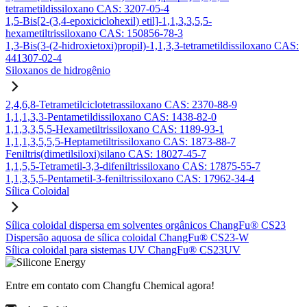
tetrametildissiloxano CAS: 3207-05-4
1,5-Bis[2-(3,4-epoxiciclohexil) etil]-1,1,3,3,5,5-
hexametiltrissiloxano CAS: 150856-78-3
1,3-Bis(3-(2-hidroxietoxi)propil)-1,1,3,3-tetrametildissiloxano CAS:
441307-02-4
Siloxanos de hidrogênio
2,4,6,8-Tetrametilciclotetrassiloxano CAS: 2370-88-9
1,1,1,3,3-Pentametildissiloxano CAS: 1438-82-0
1,1,3,3,5,5-Hexametiltrissiloxano CAS: 1189-93-1
1,1,1,3,5,5,5-Heptametiltrissiloxano CAS: 1873-88-7
Feniltris(dimetilsiloxi)silano CAS: 18027-45-7
1,1,5,5-Tetrametil-3,3-difeniltrissiloxano CAS: 17875-55-7
1,1,3,5,5-Pentametil-3-feniltrissiloxano CAS: 17962-34-4
Sílica Coloidal
Sílica coloidal dispersa em solventes orgânicos ChangFu® CS23
Dispersão aquosa de sílica coloidal ChangFu® CS23-W
Sílica coloidal para sistemas UV ChangFu® CS23UV
Entre em contato com Changfu Chemical agora!