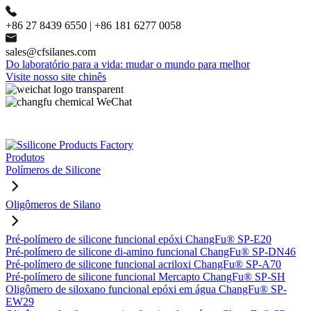
+86 27 8439 6550 | +86 181 6277 0058
sales@cfsilanes.com
Do laboratório para a vida: mudar o mundo para melhor
Visite nosso site chinês
Produtos
Polímeros de Silicone
Oligômeros de Silano
Pré-polímero de silicone funcional epóxi ChangFu® SP-E20
Pré-polímero de silicone di-amino funcional ChangFu® SP-DN46
Pré-polímero de silicone funcional acriloxi ChangFu® SP-A70
Pré-polímero de silicone funcional Mercapto ChangFu® SP-SH
Oligômero de siloxano funcional epóxi em água ChangFu® SP-
EW29