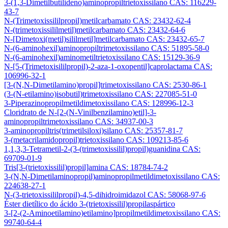
3-(1,3-Dimetilbutilideno)aminopropiltrietoxissilano CAS: 116229-
43-7
N-(Trimetoxissililpropil)metilcarbamato CAS: 23432-62-4
N-(trimetoxissililmetil)metilcarbamato CAS: 23432-64-6
N-[Dimetoxi(metil)sililmetil]metilcarbamato CAS: 23432-65-7
N-(6-aminohexil)aminopropiltrimetoxissilano CAS: 51895-58-0
N-(6-aminohexil)aminometiltrietoxissilano CAS: 15129-36-9
N-[5-(Trimetoxisililpropil)-2-aza-1-oxopentil]caprolactama CAS:
106996-32-1
[3-(N,N-Dimetilamino)propil]trimetoxissilano CAS: 2530-86-1
(3-(N-etilamino)isobutil)trimetoxissilano CAS: 227085-51-0
3-Piperazinopropilmetildimetoxissilano CAS: 128996-12-3
Cloridrato de N-[2-(N-Vinilbenzilamino)etil]-3-
aminopropiltrimetoxissilano CAS: 34937-00-3
3-aminopropiltris(trimetilsiloxi)silano CAS: 25357-81-7
3-(metacrilamidopropil)trietoxissilano CAS: 109213-85-6
1,1,3,3-Tetrametil-2-(3-(trimetoxissilil)propil)guanidina CAS:
69709-01-9
Tris[3-(trietoxissilil)propil]amina CAS: 18784-74-2
3-(N,N-Dimetilaminopropil)aminopropilmetildimetoxissilano CAS:
224638-27-1
N-(3-trietoxissililpropil)-4,5-dihidroimidazol CAS: 58068-97-6
Éster dietílico do ácido 3-(trietoxissilil)propilaspártico
3-[2-(2-Aminoetilamino)etilamino]propilmetildimetoxissilano CAS:
99740-64-4