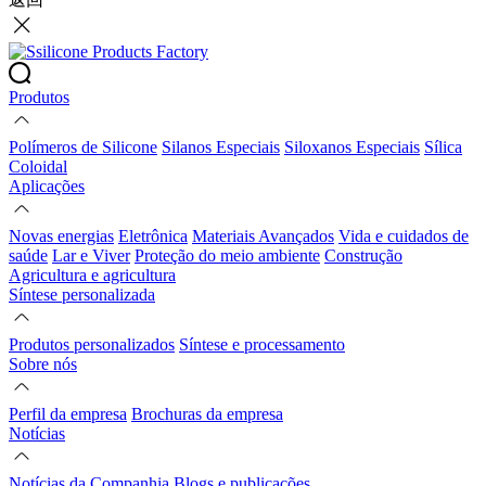
Produtos
Polímeros de Silicone
Silanos Especiais
Siloxanos Especiais
Sílica
Coloidal
Aplicações
Novas energias
Eletrônica
Materiais Avançados
Vida e cuidados de
saúde
Lar e Viver
Proteção do meio ambiente
Construção
Agricultura e agricultura
Síntese personalizada
Produtos personalizados
Síntese e processamento
Sobre nós
Perfil da empresa
Brochuras da empresa
Notícias
Notícias da Companhia
Blogs e publicações