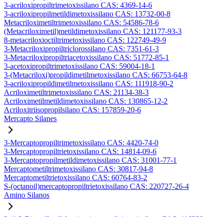
3-acriloxipropiltrimetoxissilano CAS: 4369-14-6
3-acriloxipropilmetildimetoxissilano CAS: 13732-00-8
Metacriloximetiltrimetoxissilano CAS: 54586-78-6
(Metacriloximetil)metildimetoxissilano CAS: 121177-93-3
8-metacriloxioctiltrimetoxissilano CAS: 122749-49-9
3-Metacriloxipropiltriclorossilano CAS: 7351-61-3
3-Metacriloxipropiltriacetoxissilano CAS: 51772-85-1
3-acetoxipropiltrimetoxissilano CAS: 59004-18-1
3-(Metacriloxi)propildimetilmetoxissilano CAS: 66753-64-8
3-acriloxipropildimetilmetoxissilano CAS: 111918-90-2
Acriloximetiltrimetoxissilano CAS: 21134-38-3
Acriloximetilmetildimetoxissilano CAS: 130865-12-2
Acriloxitriisopropilsilano CAS: 157859-20-6
Mercapto Silanes
3-Mercaptopropiltrimetoxissilano CAS: 4420-74-0
3-Mercaptopropiltrietoxissilano CAS: 14814-09-6
3-Mercaptopropilmetildimetoxissilano CAS: 31001-77-1
Mercaptometiltrimetoxissilano CAS: 30817-94-8
Mercaptometiltrietoxissilano CAS: 60764-83-2
S-(octanoil)mercaptopropiltrietoxissilano CAS: 220727-26-4
Amino Silanos