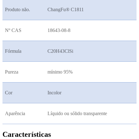
Produto não.
ChangFu® C1811
Nº CAS
18643-08-8
Fórmula
C20H43ClSi
Pureza
mínimo 95%
Cor
Incolor
Aparência
Líquido ou sólido transparente
Características