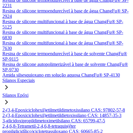
Resina de silicone termoendurecível à base de água ChangFu® SP-
2231
Resina de silicone termoendurecível à base de água ChangFu® SP-
2924
Resina de silicone multifuncional à base de água ChangFu® SP-
5125
Resina de silicone multifuncional à base de água ChangFu® SP-
6830
Resina de silicone multifuncional à base de água ChangFu® SP-
7630
Resina de silicone termoendurecível à base de solvente ChangFu®
SP-9115
Resina de silicone autopolimerizável à base de solvente ChangFu®
SP-9730
Amida silsesquioxano em solução aquosa ChangFu® SP-4130
Silanos Especiais
Silanos Epóxi
2-(3,4-Epoxiciclohexil)etilmetildimetoxissilano CAS: 97802-57-8
2-(3,4-Epoxiciclohexil)etilmetildietoxissilano CAS: 14857-35-3
3-glicidoxipropildimetoximetilsilano CAS: 65799-47-5
2,4,6,8-Tetrametil-2,4,6,8-tetraquis(éter
propilglicidílico)ciclotetrassiloxano CAS: 60665-85-2