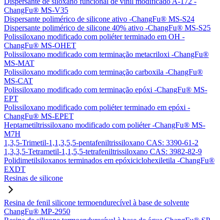
Dispersante de siloxano funcional de vinil modificado A-172 -
ChangFu® MS-V35
Dispersante polimérico de silicone ativo -ChangFu® MS-S24
Dispersante polimérico de silicone 40% ativo -ChangFu® MS-S25
Polissiloxano modificado com poliéter terminado em OH -
ChangFu® MS-OHET
Polissiloxano modificado com terminação metacriloxi -ChangFu®
MS-MAT
Polissiloxano modificado com terminação carboxila -ChangFu®
MS-CAT
Polissiloxano modificado com terminação epóxi -ChangFu® MS-
EPT
Polissiloxano modificado com poliéter terminado em epóxi -
ChangFu® MS-EPET
Heptametiltrissiloxano modificado com poliéter -ChangFu® MS-
M7H
1,3,5-Trimetil-1,1,3,5,5-pentafeniltrissiloxano CAS: 3390-61-2
1,3,3,5-Tetrametil-1,1,5,5-tetrafeniltrissiloxano CAS: 3982-82-9
Polidimetilsiloxanos terminados em epóxiciclohexiletila -ChangFu®
EXDT
Resinas de silicone
Resina de fenil silicone termoendurecível à base de solvente
ChangFu® MP-2950