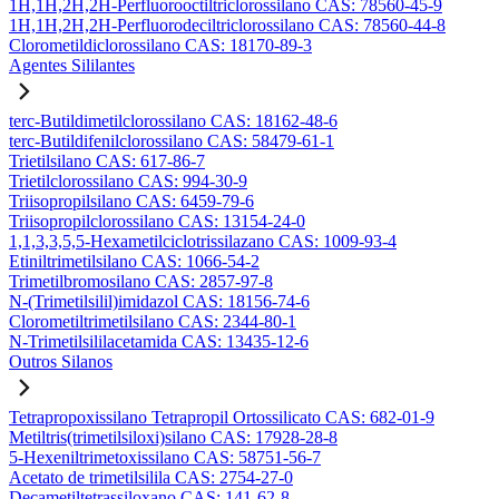
1H,1H,2H,2H-Perfluorooctiltriclorossilano CAS: 78560-45-9
1H,1H,2H,2H-Perfluorodeciltriclorossilano CAS: 78560-44-8
Clorometildiclorossilano CAS: 18170-89-3
Agentes Sililantes
terc-Butildimetilclorossilano CAS: 18162-48-6
terc-Butildifenilclorossilano CAS: 58479-61-1
Trietilsilano CAS: 617-86-7
Trietilclorossilano CAS: 994-30-9
Triisopropilsilano CAS: 6459-79-6
Triisopropilclorossilano CAS: 13154-24-0
1,1,3,3,5,5-Hexametilciclotrissilazano CAS: 1009-93-4
Etiniltrimetilsilano CAS: 1066-54-2
Trimetilbromosilano CAS: 2857-97-8
N-(Trimetilsilil)imidazol CAS: 18156-74-6
Clorometiltrimetilsilano CAS: 2344-80-1
N-Trimetilsililacetamida CAS: 13435-12-6
Outros Silanos
Tetrapropoxissilano Tetrapropil Ortossilicato CAS: 682-01-9
Metiltris(trimetilsiloxi)silano CAS: 17928-28-8
5-Hexeniltrimetoxissilano CAS: 58751-56-7
Acetato de trimetilsilila CAS: 2754-27-0
Decametiltetrassiloxano CAS: 141-62-8