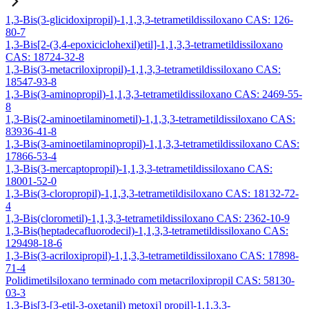
1,3-Bis(3-glicidoxipropil)-1,1,3,3-tetrametildissiloxano CAS: 126-
80-7
1,3-Bis[2-(3,4-epoxiciclohexil)etil]-1,1,3,3-tetrametildissiloxano
CAS: 18724-32-8
1,3-Bis(3-metacriloxipropil)-1,1,3,3-tetrametildissiloxano CAS:
18547-93-8
1,3-Bis(3-aminopropil)-1,1,3,3-tetrametildissiloxano CAS: 2469-55-
8
1,3-Bis(2-aminoetilaminometil)-1,1,3,3-tetrametildissiloxano CAS:
83936-41-8
1,3-Bis(3-aminoetilaminopropil)-1,1,3,3-tetrametildissiloxano CAS:
17866-53-4
1,3-Bis(3-mercaptopropil)-1,1,3,3-tetrametildissiloxano CAS:
18001-52-0
1,3-Bis(3-cloropropil)-1,1,3,3-tetrametildisiloxano CAS: 18132-72-
4
1,3-Bis(clorometil)-1,1,3,3-tetrametildissiloxano CAS: 2362-10-9
1,3-Bis(heptadecafluorodecil)-1,1,3,3-tetrametildissiloxano CAS:
129498-18-6
1,3-Bis(3-acriloxipropil)-1,1,3,3-tetrametildissiloxano CAS: 17898-
71-4
Polidimetilsiloxano terminado com metacriloxipropil CAS: 58130-
03-3
1,3-Bis[3-[3-etil-3-oxetanil) metoxi] propil]-1,1,3,3-