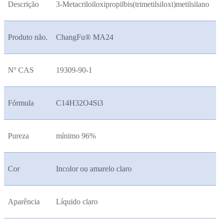
Descrição
3-Metacriloiloxipropilbis(trimetilsiloxi)metilsilano
Produto não.
ChangFu® MA24
Nº CAS
19309-90-1
Fórmula
C14H32O4Si3
Pureza
mínimo 96%
Cor
Incolor ou amarelo claro
Aparência
Líquido claro