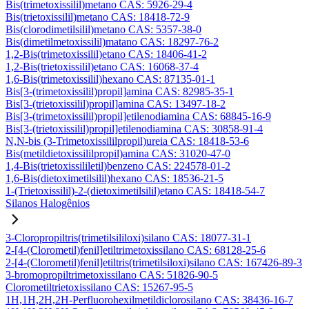
Bis(trimetoxissilil)metano CAS: 5926-29-4
Bis(trietoxissilil)metano CAS: 18418-72-9
Bis(clorodimetilsilil)metano CAS: 5357-38-0
Bis(dimetilmetoxissilil)matano CAS: 18297-76-2
1,2-Bis(trimetoxissilil)etano CAS: 18406-41-2
1,2-Bis(trietoxissilil)etano CAS: 16068-37-4
1,6-Bis(trimetoxissilil)hexano CAS: 87135-01-1
Bis[3-(trimetoxissilil)propil]amina CAS: 82985-35-1
Bis[3-(trietoxissilil)propil]amina CAS: 13497-18-2
Bis[3-(trimetoxissilil)propil]etilenodiamina CAS: 68845-16-9
Bis[3-(trietoxissilil)propil]etilenodiamina CAS: 30858-91-4
N,N-bis (3-Trimetoxissililpropil)ureia CAS: 18418-53-6
Bis(metildietoxissililpropil)amina CAS: 31020-47-0
1,4-Bis(trietoxissililetil)benzeno CAS: 224578-01-2
1,6-Bis(dietoximetilsilil)hexano CAS: 18536-21-5
1-(Trietoxissilil)-2-(dietoximetilsilil)etano CAS: 18418-54-7
Silanos Halogênios
3-Cloropropiltris(trimetilsililoxi)silano CAS: 18077-31-1
2-[4-(Clorometil)fenil]etiltrimetoxissilano CAS: 68128-25-6
2-[4-(Clorometil)fenil]etiltris(trimetilsiloxi)silano CAS: 167426-89-3
3-bromopropiltrimetoxissilano CAS: 51826-90-5
Clorometiltrietoxissilano CAS: 15267-95-5
1H,1H,2H,2H-Perfluorohexilmetildiclorosilano CAS: 38436-16-7