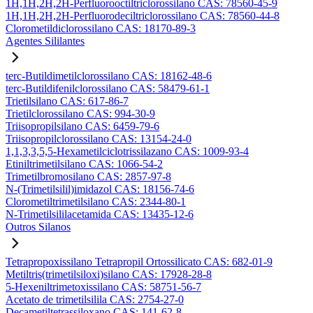
1H,1H,2H,2H-Perfluorooctiltriclorossilano CAS: 78560-45-9
1H,1H,2H,2H-Perfluorodeciltriclorossilano CAS: 78560-44-8
Clorometildiclorossilano CAS: 18170-89-3
Agentes Sililantes
terc-Butildimetilclorossilano CAS: 18162-48-6
terc-Butildifenilclorossilano CAS: 58479-61-1
Trietilsilano CAS: 617-86-7
Trietilclorossilano CAS: 994-30-9
Triisopropilsilano CAS: 6459-79-6
Triisopropilclorossilano CAS: 13154-24-0
1,1,3,3,5,5-Hexametilciclotrissilazano CAS: 1009-93-4
Etiniltrimetilsilano CAS: 1066-54-2
Trimetilbromosilano CAS: 2857-97-8
N-(Trimetilsilil)imidazol CAS: 18156-74-6
Clorometiltrimetilsilano CAS: 2344-80-1
N-Trimetilsililacetamida CAS: 13435-12-6
Outros Silanos
Tetrapropoxissilano Tetrapropil Ortossilicato CAS: 682-01-9
Metiltris(trimetilsiloxi)silano CAS: 17928-28-8
5-Hexeniltrimetoxissilano CAS: 58751-56-7
Acetato de trimetilsilila CAS: 2754-27-0
Decametiltetrassiloxano CAS: 141-62-8