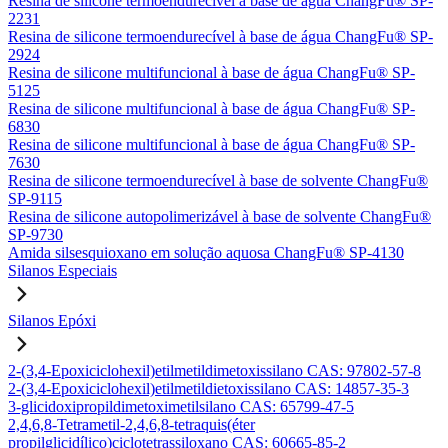
Resina de silicone termoendurecível à base de água ChangFu® SP-
2231
Resina de silicone termoendurecível à base de água ChangFu® SP-
2924
Resina de silicone multifuncional à base de água ChangFu® SP-
5125
Resina de silicone multifuncional à base de água ChangFu® SP-
6830
Resina de silicone multifuncional à base de água ChangFu® SP-
7630
Resina de silicone termoendurecível à base de solvente ChangFu®
SP-9115
Resina de silicone autopolimerizável à base de solvente ChangFu®
SP-9730
Amida silsesquioxano em solução aquosa ChangFu® SP-4130
Silanos Especiais
Silanos Epóxi
2-(3,4-Epoxiciclohexil)etilmetildimetoxissilano CAS: 97802-57-8
2-(3,4-Epoxiciclohexil)etilmetildietoxissilano CAS: 14857-35-3
3-glicidoxipropildimetoximetilsilano CAS: 65799-47-5
2,4,6,8-Tetrametil-2,4,6,8-tetraquis(éter
propilglicidílico)ciclotetrassiloxano CAS: 60665-85-2