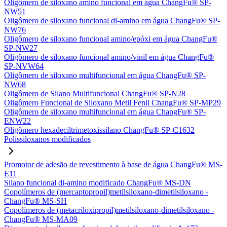
Oligômero de siloxano amino funcional em água ChangFu® SP-
NW51
Oligômero de siloxano funcional di-amino em água ChangFu® SP-
NW76
Oligômero de siloxano funcional amino/epóxi em água ChangFu®
SP-NW27
Oligômero de siloxano funcional amino/vinil em água ChangFu®
SP-NVW64
Oligômero de siloxano multifuncional em água ChangFu® SP-
NW68
Oligômero de Silano Multifuncional ChangFu® SP-N28
Oligômero Funcional de Siloxano Metil Fenil ChangFu® SP-MP29
Oligômero de siloxano multifuncional em água ChangFu® SP-
ENW22
Oligômero hexadeciltrimetoxissilano ChangFu® SP-C1632
Polissiloxanos modificados
Promotor de adesão de revestimento à base de água ChangFu® MS-
E11
Silano funcional di-amino modificado ChangFu® MS-DN
Copolímeros de (mercaptopropil)metilsiloxano-dimetilsiloxano -
ChangFu® MS-SH
Copolímeros de (metacriloxipropil)metilsiloxano-dimetilsiloxano -
ChangFu® MS-MA09