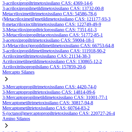
3-acriloxipropiltrimetoxissilano CAS: 4369-14-6
3-acriloxipropilmetildimetoxissilano CAS: 13732-00-8
Metacriloximetiltrimetoxissilano CAS: 54586-78-6
(Metacriloximetil)metildimetoxissilano CAS: 121177-93-3
8-metacriloxioctiltrimetoxissilano CAS: 122749-49-9
3-Metacriloxipropiltriclorossilano CAS: 7351-61-3
3-Metacriloxipropiltriacetoxissilano CAS: 51772-85-1
3-acetoxipropiltrimetoxissilano CAS: 59004-18-1
3-(Metacriloxi)propildimetilmetoxissilano CAS: 66753-64-8
3-acriloxipropildimetilmetoxissilano CAS: 111918-90-2
Acriloximetiltrimetoxissilano CAS: 21134-38-3
Acriloximetilmetildimetoxissilano CAS: 130865-12-2
Acriloxitriisopropilsilano CAS: 157859-20-6
Mercapto Silanes
3-Mercaptopropiltrimetoxissilano CAS: 4420-74-0
3-Mercaptopropiltrietoxissilano CAS: 14814-09-6
3-Mercaptopropilmetildimetoxissilano CAS: 31001-77-1
Mercaptometiltrimetoxissilano CAS: 30817-94-8
Mercaptometiltrietoxissilano CAS: 60764-83-2
S-(octanoil)mercaptopropiltrietoxissilano CAS: 220727-26-4
Amino Silanos