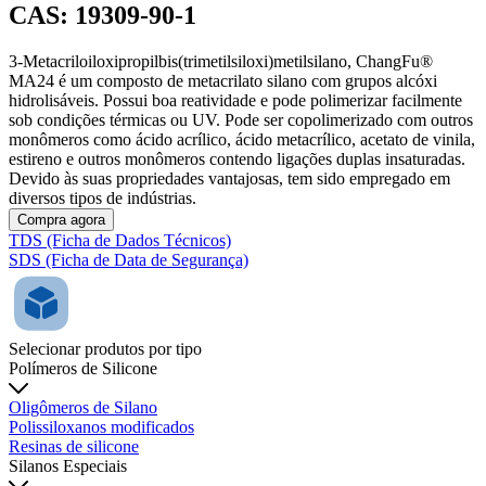
CAS: 19309-90-1
3-Metacriloiloxipropilbis(trimetilsiloxi)metilsilano, ChangFu®
MA24 é um composto de metacrilato silano com grupos alcóxi
hidrolisáveis. Possui boa reatividade e pode polimerizar facilmente
sob condições térmicas ou UV. Pode ser copolimerizado com outros
monômeros como ácido acrílico, ácido metacrílico, acetato de vinila,
estireno e outros monômeros contendo ligações duplas insaturadas.
Devido às suas propriedades vantajosas, tem sido empregado em
diversos tipos de indústrias.
Compra agora
TDS (Ficha de Dados Técnicos)
SDS (Ficha de Data de Segurança)
Selecionar produtos por tipo
Polímeros de Silicone
Oligômeros de Silano
Polissiloxanos modificados
Resinas de silicone
Silanos Especiais