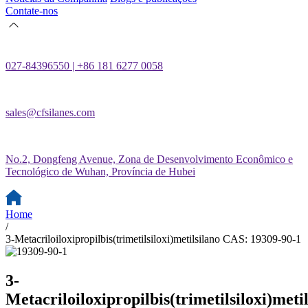
Contate-nos
027-84396550 | +86 181 6277 0058
sales@cfsilanes.com
No.2, Dongfeng Avenue, Zona de Desenvolvimento Econômico e
Tecnológico de Wuhan, Província de Hubei
Home
/
3-Metacriloiloxipropilbis(trimetilsiloxi)metilsilano CAS: 19309-90-1
3-
Metacriloiloxipropilbis(trimetilsiloxi)meti