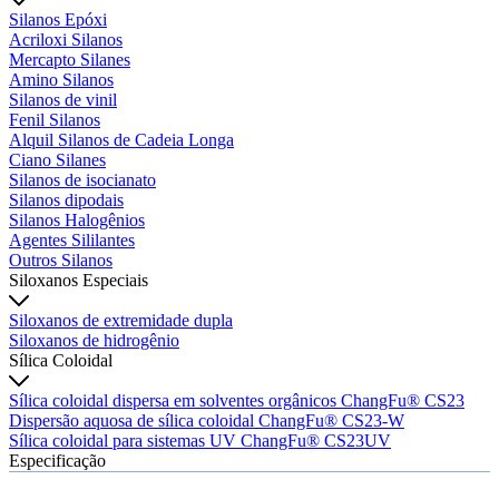
Silanos Epóxi
Acriloxi Silanos
Mercapto Silanes
Amino Silanos
Silanos de vinil
Fenil Silanos
Alquil Silanos de Cadeia Longa
Ciano Silanes
Silanos de isocianato
Silanos dipodais
Silanos Halogênios
Agentes Sililantes
Outros Silanos
Siloxanos Especiais
Siloxanos de extremidade dupla
Siloxanos de hidrogênio
Sílica Coloidal
Sílica coloidal dispersa em solventes orgânicos ChangFu® CS23
Dispersão aquosa de sílica coloidal ChangFu® CS23-W
Sílica coloidal para sistemas UV ChangFu® CS23UV
Especificação