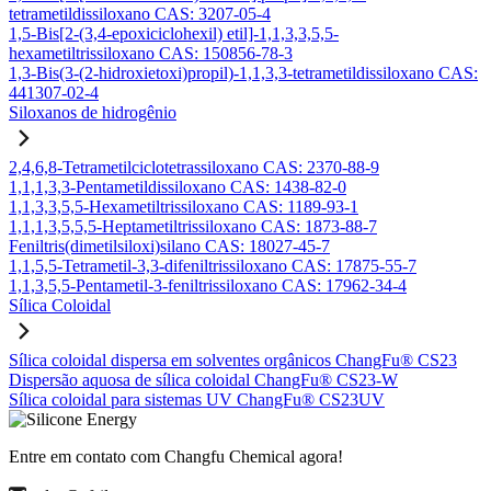
tetrametildissiloxano CAS: 3207-05-4
1,5-Bis[2-(3,4-epoxiciclohexil) etil]-1,1,3,3,5,5-
hexametiltrissiloxano CAS: 150856-78-3
1,3-Bis(3-(2-hidroxietoxi)propil)-1,1,3,3-tetrametildissiloxano CAS:
441307-02-4
Siloxanos de hidrogênio
2,4,6,8-Tetrametilciclotetrassiloxano CAS: 2370-88-9
1,1,1,3,3-Pentametildissiloxano CAS: 1438-82-0
1,1,3,3,5,5-Hexametiltrissiloxano CAS: 1189-93-1
1,1,1,3,5,5,5-Heptametiltrissiloxano CAS: 1873-88-7
Feniltris(dimetilsiloxi)silano CAS: 18027-45-7
1,1,5,5-Tetrametil-3,3-difeniltrissiloxano CAS: 17875-55-7
1,1,3,5,5-Pentametil-3-feniltrissiloxano CAS: 17962-34-4
Sílica Coloidal
Sílica coloidal dispersa em solventes orgânicos ChangFu® CS23
Dispersão aquosa de sílica coloidal ChangFu® CS23-W
Sílica coloidal para sistemas UV ChangFu® CS23UV
Entre em contato com Changfu Chemical agora!