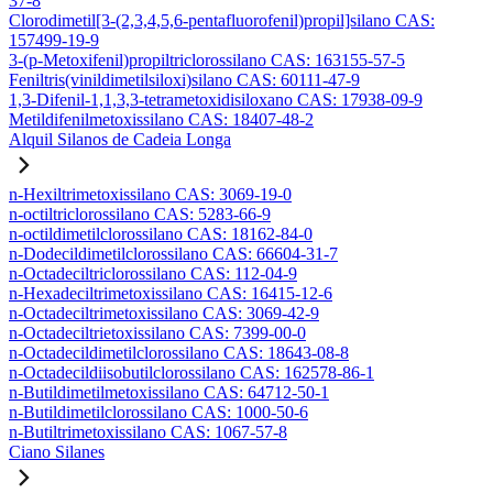
37-8
Clorodimetil[3-(2,3,4,5,6-pentafluorofenil)propil]silano CAS:
157499-19-9
3-(p-Metoxifenil)propiltriclorossilano CAS: 163155-57-5
Feniltris(vinildimetilsiloxi)silano CAS: 60111-47-9
1,3-Difenil-1,1,3,3-tetrametoxidisiloxano CAS: 17938-09-9
Metildifenilmetoxissilano CAS: 18407-48-2
Alquil Silanos de Cadeia Longa
n-Hexiltrimetoxissilano CAS: 3069-19-0
n-octiltriclorossilano CAS: 5283-66-9
n-octildimetilclorossilano CAS: 18162-84-0
n-Dodecildimetilclorossilano CAS: 66604-31-7
n-Octadeciltriclorossilano CAS: 112-04-9
n-Hexadeciltrimetoxissilano CAS: 16415-12-6
n-Octadeciltrimetoxissilano CAS: 3069-42-9
n-Octadeciltrietoxissilano CAS: 7399-00-0
n-Octadecildimetilclorossilano CAS: 18643-08-8
n-Octadecildiisobutilclorossilano CAS: 162578-86-1
n-Butildimetilmetoxissilano CAS: 64712-50-1
n-Butildimetilclorossilano CAS: 1000-50-6
n-Butiltrimetoxissilano CAS: 1067-57-8
Ciano Silanes