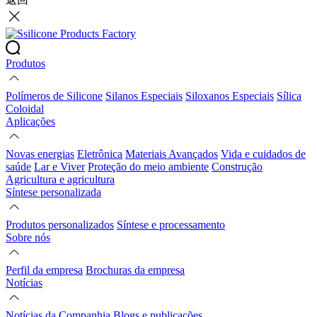
Produtos
Polímeros de Silicone
Silanos Especiais
Siloxanos Especiais
Sílica
Coloidal
Aplicações
Novas energias
Eletrônica
Materiais Avançados
Vida e cuidados de
saúde
Lar e Viver
Proteção do meio ambiente
Construção
Agricultura e agricultura
Síntese personalizada
Produtos personalizados
Síntese e processamento
Sobre nós
Perfil da empresa
Brochuras da empresa
Notícias
Notícias da Companhia
Blogs e publicações