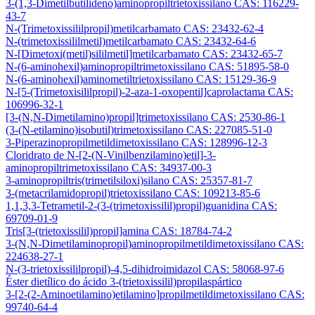
3-(1,3-Dimetilbutilideno)aminopropiltrietoxissilano CAS: 116229-
43-7
N-(Trimetoxissililpropil)metilcarbamato CAS: 23432-62-4
N-(trimetoxissililmetil)metilcarbamato CAS: 23432-64-6
N-[Dimetoxi(metil)sililmetil]metilcarbamato CAS: 23432-65-7
N-(6-aminohexil)aminopropiltrimetoxissilano CAS: 51895-58-0
N-(6-aminohexil)aminometiltrietoxissilano CAS: 15129-36-9
N-[5-(Trimetoxisililpropil)-2-aza-1-oxopentil]caprolactama CAS:
106996-32-1
[3-(N,N-Dimetilamino)propil]trimetoxissilano CAS: 2530-86-1
(3-(N-etilamino)isobutil)trimetoxissilano CAS: 227085-51-0
3-Piperazinopropilmetildimetoxissilano CAS: 128996-12-3
Cloridrato de N-[2-(N-Vinilbenzilamino)etil]-3-
aminopropiltrimetoxissilano CAS: 34937-00-3
3-aminopropiltris(trimetilsiloxi)silano CAS: 25357-81-7
3-(metacrilamidopropil)trietoxissilano CAS: 109213-85-6
1,1,3,3-Tetrametil-2-(3-(trimetoxissilil)propil)guanidina CAS:
69709-01-9
Tris[3-(trietoxissilil)propil]amina CAS: 18784-74-2
3-(N,N-Dimetilaminopropil)aminopropilmetildimetoxissilano CAS:
224638-27-1
N-(3-trietoxissililpropil)-4,5-dihidroimidazol CAS: 58068-97-6
Éster dietílico do ácido 3-(trietoxissilil)propilaspártico
3-[2-(2-Aminoetilamino)etilamino]propilmetildimetoxissilano CAS:
99740-64-4