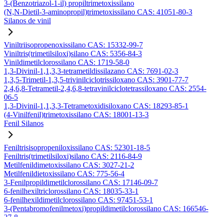
3-(Benzotriazol-1-il) propiltrimetoxissilano
(N,N-Dietil-3-aminopropil)trimetoxissilano CAS: 41051-80-3
Silanos de vinil
Viniltriisopropenoxissilano CAS: 15332-99-7
Viniltris(trimetilsiloxi)silano CAS: 5356-84-3
Vinildimetilclorossilano CAS: 1719-58-0
1,3-Divinil-1,1,3,3-tetrametildissilazano CAS: 7691-02-3
1,3,5-Trimetil-1,3,5-trivinilciclotrissiloxano CAS: 3901-77-7
2,4,6,8-Tetrametil-2,4,6,8-tetravinilciclotetrassiloxano CAS: 2554-
06-5
1,3-Divinil-1,1,3,3-Tetrametoxidisiloxano CAS: 18293-85-1
(4-Vinilfenil)trimetoxissilano CAS: 18001-13-3
Fenil Silanos
Feniltrisisopropeniloxissilano CAS: 52301-18-5
Feniltris(trimetilsiloxi)silano CAS: 2116-84-9
Metilfenildimetoxissilano CAS: 3027-21-2
Metilfenildietoxissilano CAS: 775-56-4
3-Fenilpropildimetilclorossilano CAS: 17146-09-7
6-fenilhexiltriclorossilano CAS: 18035-33-1
6-fenilhexildimetilclorossilano CAS: 97451-53-1
3-(Pentabromofenilmetoxi)propildimetilclorossilano CAS: 166546-