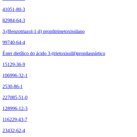
41051-80-3
82984-64-3
3-(Benzotriazol-1-il) propiltrimetoxissilano
99740-64-4
Éster dietílico do ácido 3-(trietoxissilil)propilaspártico
15129-36-9
106996-32-1
2530-86-1
227085-51-0
128996-12-3
116229-43-7
23432-62-4