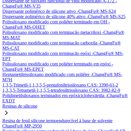
Dispersante de siloxano funcional de vinil modificado A-172 -
ChangFu® MS-V35
Dispersante polimérico de silicone ativo -ChangFu® MS-S24
Dispersante polimérico de silicone 40% ativo -ChangFu® MS-S25
Polissiloxano modificado com poliéter terminado em OH -
ChangFu® MS-OHET
Polissiloxano modificado com terminação metacriloxi -ChangFu®
MS-MAT
Polissiloxano modificado com terminação carboxila -ChangFu®
MS-CAT
Polissiloxano modificado com terminação epóxi -ChangFu® MS-
EPT
Polissiloxano modificado com poliéter terminado em epóxi -
ChangFu® MS-EPET
Heptametiltrissiloxano modificado com poliéter -ChangFu® MS-
M7H
1,3,5-Trimetil-1,1,3,5,5-pentafeniltrissiloxano CAS: 3390-61-2
1,3,3,5-Tetrametil-1,1,5,5-tetrafeniltrissiloxano CAS: 3982-82-9
Polidimetilsiloxanos terminados em epóxiciclohexiletila -ChangFu®
EXDT
Resinas de silicone
Resina de fenil silicone termoendurecível à base de solvente
ChangFu® MP-2950