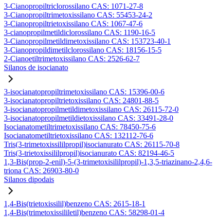
3-Cianopropiltriclorossilano CAS: 1071-27-8
3-Cianopropiltrimetoxissilano CAS: 55453-24-2
3-Cianopropiltrietoxissilano CAS: 1067-47-6
3-cianopropilmetildiclorossilano CAS: 1190-16-5
3-Cianopropilmetildimetoxissilano CAS: 153723-40-1
3-Cianopropildimetilclorossilano CAS: 18156-15-5
2-Cianoetiltrimetoxissilano CAS: 2526-62-7
Silanos de isocianato
3-isocianatopropiltrimetoxissilano CAS: 15396-00-6
3-isocianatopropiltrietoxissilano CAS: 24801-88-5
3-isocianatopropilmetildimetoxissilano CAS: 26115-72-0
3-isocianatopropilmetildietoxissilano CAS: 33491-28-0
Isocianatometiltrimetoxissilano CAS: 78450-75-6
Isocianatometiltrietoxissilano CAS: 132112-76-6
Tris(3-trimetoxissililpropil)isocianurato CAS: 26115-70-8
Tris(3-trietoxissililpropil)isocianurato CAS: 82194-46-5
1,3-Bis(prop-2-enil)-5-(3-trimetoxisililpropil)-1,3,5-triazinano-2,4,6-
triona CAS: 26903-80-0
Silanos dipodais
1,4-Bis(trietoxissilil)benzeno CAS: 2615-18-1
1,4-Bis(trimetoxissililetil)benzeno CAS: 58298-01-4