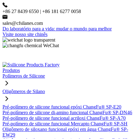
+86 27 8439 6550 | +86 181 6277 0058
sales@cfsilanes.com
Do laboratório para a vida: mudar o mundo para melhor
Visite nosso site chinês
Produtos
Polímeros de Silicone
Oligômeros de Silano
Pré-polímero de silicone funcional epóxi ChangFu® SP-E20
Pré-polímero de silicone di-amino funcional ChangFu® SP-DN46
Pré-polímero de silicone funcional acriloxi ChangFu® SP-A70
Pré-polímero de silicone funcional Mercapto ChangFu® SP-SH
Oligômero de siloxano funcional epóxi em água ChangFu® SP-
EW29