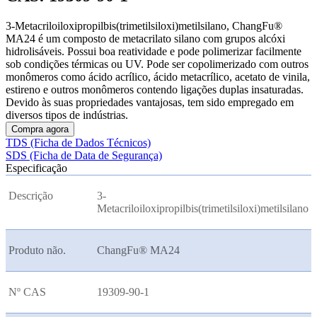
3-Metacriloiloxipropilbis(trimetilsiloxi)metilsilano, ChangFu®
MA24 é um composto de metacrilato silano com grupos alcóxi
hidrolisáveis. Possui boa reatividade e pode polimerizar facilmente
sob condições térmicas ou UV. Pode ser copolimerizado com outros
monômeros como ácido acrílico, ácido metacrílico, acetato de vinila,
estireno e outros monômeros contendo ligações duplas insaturadas.
Devido às suas propriedades vantajosas, tem sido empregado em
diversos tipos de indústrias.
Compra agora
TDS (Ficha de Dados Técnicos)
SDS (Ficha de Data de Segurança)
Especificação
Descrição
3-
Metacriloiloxipropilbis(trimetilsiloxi)metilsilano
Produto não.
ChangFu® MA24
Nº CAS
19309-90-1