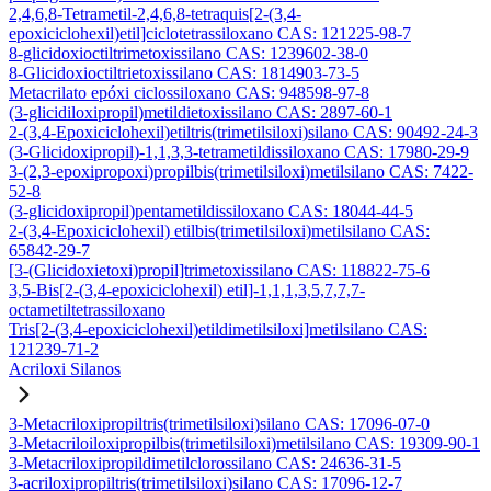
2,4,6,8-Tetrametil-2,4,6,8-tetraquis[2-(3,4-
epoxiciclohexil)etil]ciclotetrassiloxano CAS: 121225-98-7
8-glicidoxioctiltrimetoxissilano CAS: 1239602-38-0
8-Glicidoxioctiltrietoxissilano CAS: 1814903-73-5
Metacrilato epóxi ciclossiloxano CAS: 948598-97-8
(3-glicidiloxipropil)metildietoxissilano CAS: 2897-60-1
2-(3,4-Epoxiciclohexil)etiltris(trimetilsiloxi)silano CAS: 90492-24-3
(3-Glicidoxipropil)-1,1,3,3-tetrametildissiloxano CAS: 17980-29-9
3-(2,3-epoxipropoxi)propilbis(trimetilsiloxi)metilsilano CAS: 7422-
52-8
(3-glicidoxipropil)pentametildissiloxano CAS: 18044-44-5
2-(3,4-Epoxiciclohexil) etilbis(trimetilsiloxi)metilsilano CAS:
65842-29-7
[3-(Glicidoxietoxi)propil]trimetoxissilano CAS: 118822-75-6
3,5-Bis[2-(3,4-epoxiciclohexil) etil]-1,1,1,3,5,7,7,7-
octametiltetrassiloxano
Tris[2-(3,4-epoxiciclohexil)etildimetilsiloxi]metilsilano CAS:
121239-71-2
Acriloxi Silanos
3-Metacriloxipropiltris(trimetilsiloxi)silano CAS: 17096-07-0
3-Metacriloiloxipropilbis(trimetilsiloxi)metilsilano CAS: 19309-90-1
3-Metacriloxipropildimetilclorossilano CAS: 24636-31-5
3-acriloxipropiltris(trimetilsiloxi)silano CAS: 17096-12-7