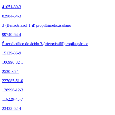
41051-80-3
82984-64-3
3-(Benzotriazol-1-il) propiltrimetoxissilano
99740-64-4
Éster dietílico do ácido 3-(trietoxissilil)propilaspártico
15129-36-9
106996-32-1
2530-86-1
227085-51-0
128996-12-3
116229-43-7
23432-62-4