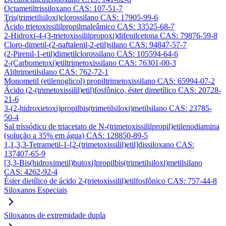
Octametiltrissiloxano CAS: 107-51-7
Tris(trimetilsiloxi)clorossilano CAS: 17905-99-6
Ácido trietoxissililpropilmaleâmico CAS: 33525-68-7
2-Hidroxi-4-(3-trietoxissililpropoxi)difenilcetona CAS: 79876-59-8
Cloro-dimetil-(2-naftalenil-2-etil)silano CAS: 94847-57-7
(2-Pirenil-1-etil)dimetilclorossilano CAS: 105594-64-6
2-(Carbometoxi)etiltrimetoxissilano CAS: 76301-00-3
Aliltrimetilsilano CAS: 762-72-1
Monometil (etilenoglicol) propiltrimetoxissilano CAS: 65994-07-2
Ácido (2-(trimetoxissilil)etil)fosfônico, éster dimetílico CAS: 20728-
21-6
3-(2-hidroxietoxi)propilbis(trimetilsiloxi)metilsilano CAS: 23785-
50-4
Sal trissódico de triacetato de N-(trimetoxissililpropil)etilenodiamina
(solução a 35% em água) CAS: 128850-89-5
1,1,3,3-Tetrametil-1-[2-(trimetoxissilil)etil]dissiloxano CAS:
137407-65-9
[3,3-Bis(hidroximetil)butoxi]propilbis(trimetilsiloxi)metilsilano
CAS: 4262-92-4
Éster dietílico de ácido 2-(trietoxissilil)etilfosfônico CAS: 757-44-8
Siloxanos Especiais
Siloxanos de extremidade dupla