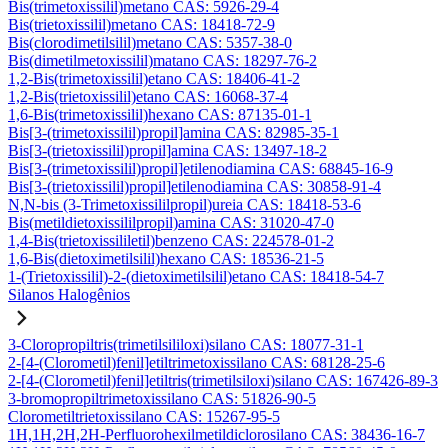
Bis(trimetoxissilil)metano CAS: 5926-29-4
Bis(trietoxissilil)metano CAS: 18418-72-9
Bis(clorodimetilsilil)metano CAS: 5357-38-0
Bis(dimetilmetoxissilil)matano CAS: 18297-76-2
1,2-Bis(trimetoxissilil)etano CAS: 18406-41-2
1,2-Bis(trietoxissilil)etano CAS: 16068-37-4
1,6-Bis(trimetoxissilil)hexano CAS: 87135-01-1
Bis[3-(trimetoxissilil)propil]amina CAS: 82985-35-1
Bis[3-(trietoxissilil)propil]amina CAS: 13497-18-2
Bis[3-(trimetoxissilil)propil]etilenodiamina CAS: 68845-16-9
Bis[3-(trietoxissilil)propil]etilenodiamina CAS: 30858-91-4
N,N-bis (3-Trimetoxissililpropil)ureia CAS: 18418-53-6
Bis(metildietoxissililpropil)amina CAS: 31020-47-0
1,4-Bis(trietoxissililetil)benzeno CAS: 224578-01-2
1,6-Bis(dietoximetilsilil)hexano CAS: 18536-21-5
1-(Trietoxissilil)-2-(dietoximetilsilil)etano CAS: 18418-54-7
Silanos Halogênios
3-Cloropropiltris(trimetilsililoxi)silano CAS: 18077-31-1
2-[4-(Clorometil)fenil]etiltrimetoxissilano CAS: 68128-25-6
2-[4-(Clorometil)fenil]etiltris(trimetilsiloxi)silano CAS: 167426-89-3
3-bromopropiltrimetoxissilano CAS: 51826-90-5
Clorometiltrietoxissilano CAS: 15267-95-5
1H,1H,2H,2H-Perfluorohexilmetildiclorosilano CAS: 38436-16-7