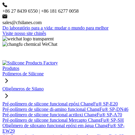
+86 27 8439 6550 | +86 181 6277 0058
sales@cfsilanes.com
Do laboratório para a vida: mudar o mundo para melhor
Visite nosso site chinês
Produtos
Polímeros de Silicone
Oligômeros de Silano
Pré-polímero de silicone funcional epóxi ChangFu® SP-E20
Pré-polímero de silicone di-amino funcional ChangFu® SP-DN46
Pré-polímero de silicone funcional acriloxi ChangFu® SP-A70
Pré-polímero de silicone funcional Mercapto ChangFu® SP-SH
Oligômero de siloxano funcional epóxi em água ChangFu® SP-
EW29