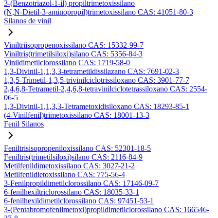
3-(Benzotriazol-1-il) propiltrimetoxissilano
(N,N-Dietil-3-aminopropil)trimetoxissilano CAS: 41051-80-3
Silanos de vinil
Viniltriisopropenoxissilano CAS: 15332-99-7
Viniltris(trimetilsiloxi)silano CAS: 5356-84-3
Vinildimetilclorossilano CAS: 1719-58-0
1,3-Divinil-1,1,3,3-tetrametildissilazano CAS: 7691-02-3
1,3,5-Trimetil-1,3,5-trivinilciclotrissiloxano CAS: 3901-77-7
2,4,6,8-Tetrametil-2,4,6,8-tetravinilciclotetrassiloxano CAS: 2554-
06-5
1,3-Divinil-1,1,3,3-Tetrametoxidisiloxano CAS: 18293-85-1
(4-Vinilfenil)trimetoxissilano CAS: 18001-13-3
Fenil Silanos
Feniltrisisopropeniloxissilano CAS: 52301-18-5
Feniltris(trimetilsiloxi)silano CAS: 2116-84-9
Metilfenildimetoxissilano CAS: 3027-21-2
Metilfenildietoxissilano CAS: 775-56-4
3-Fenilpropildimetilclorossilano CAS: 17146-09-7
6-fenilhexiltriclorossilano CAS: 18035-33-1
6-fenilhexildimetilclorossilano CAS: 97451-53-1
3-(Pentabromofenilmetoxi)propildimetilclorossilano CAS: 166546-