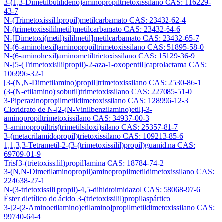
3-(1,3-Dimetilbutilideno)aminopropiltrietoxissilano CAS: 116229-
43-7
N-(Trimetoxissililpropil)metilcarbamato CAS: 23432-62-4
N-(trimetoxissililmetil)metilcarbamato CAS: 23432-64-6
N-[Dimetoxi(metil)sililmetil]metilcarbamato CAS: 23432-65-7
N-(6-aminohexil)aminopropiltrimetoxissilano CAS: 51895-58-0
N-(6-aminohexil)aminometiltrietoxissilano CAS: 15129-36-9
N-[5-(Trimetoxisililpropil)-2-aza-1-oxopentil]caprolactama CAS:
106996-32-1
[3-(N,N-Dimetilamino)propil]trimetoxissilano CAS: 2530-86-1
(3-(N-etilamino)isobutil)trimetoxissilano CAS: 227085-51-0
3-Piperazinopropilmetildimetoxissilano CAS: 128996-12-3
Cloridrato de N-[2-(N-Vinilbenzilamino)etil]-3-
aminopropiltrimetoxissilano CAS: 34937-00-3
3-aminopropiltris(trimetilsiloxi)silano CAS: 25357-81-7
3-(metacrilamidopropil)trietoxissilano CAS: 109213-85-6
1,1,3,3-Tetrametil-2-(3-(trimetoxissilil)propil)guanidina CAS:
69709-01-9
Tris[3-(trietoxissilil)propil]amina CAS: 18784-74-2
3-(N,N-Dimetilaminopropil)aminopropilmetildimetoxissilano CAS:
224638-27-1
N-(3-trietoxissililpropil)-4,5-dihidroimidazol CAS: 58068-97-6
Éster dietílico do ácido 3-(trietoxissilil)propilaspártico
3-[2-(2-Aminoetilamino)etilamino]propilmetildimetoxissilano CAS:
99740-64-4