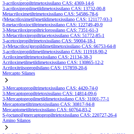
3-acriloxipropiltrimetoxissilano CAS: 4369-14-6
3-acriloxipropilmetildimetoxissilano CAS: 13732-00-8
Metacriloximetiltrimetoxissilano CAS: 54586-78-6
(Metacriloximetil)metildimetoxissilano CAS: 121177-93-3
8-metacriloxioctiltrimetoxissilano CAS: 122749-49-9
3-Metacriloxipropiltriclorossilano CAS: 7351-61-3
3-Metacriloxipropiltriacetoxissilano CAS: 51772-85-1
3-acetoxipropiltrimetoxissilano CAS: 59004-18-1
3-(Metacriloxi)propildimetilmetoxissilano CAS: 66753-64-8
3-acriloxipropildimetilmetoxissilano CAS: 111918-90-2
Acriloximetiltrimetoxissilano CAS: 21134-38-3
Acriloximetilmetildimetoxissilano CAS: 130865-12-2
Acriloxitriisopropilsilano CAS: 157859-20-6
Mercapto Silanes
3-Mercaptopropiltrimetoxissilano CAS: 4420-74-0
3-Mercaptopropiltrietoxissilano CAS: 14814-09-6
3-Mercaptopropilmetildimetoxissilano CAS: 31001-77-1
Mercaptometiltrimetoxissilano CAS: 30817-94-8
Mercaptometiltrietoxissilano CAS: 60764-83-2
S-(octanoil)mercaptopropiltrietoxissilano CAS: 220727-26-4
Amino Silanos