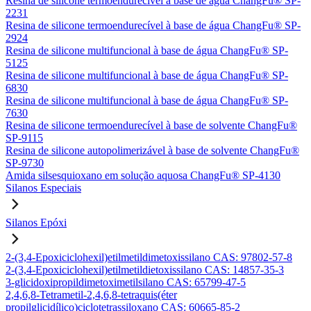
Resina de silicone termoendurecível à base de água ChangFu® SP-
2231
Resina de silicone termoendurecível à base de água ChangFu® SP-
2924
Resina de silicone multifuncional à base de água ChangFu® SP-
5125
Resina de silicone multifuncional à base de água ChangFu® SP-
6830
Resina de silicone multifuncional à base de água ChangFu® SP-
7630
Resina de silicone termoendurecível à base de solvente ChangFu®
SP-9115
Resina de silicone autopolimerizável à base de solvente ChangFu®
SP-9730
Amida silsesquioxano em solução aquosa ChangFu® SP-4130
Silanos Especiais
Silanos Epóxi
2-(3,4-Epoxiciclohexil)etilmetildimetoxissilano CAS: 97802-57-8
2-(3,4-Epoxiciclohexil)etilmetildietoxissilano CAS: 14857-35-3
3-glicidoxipropildimetoximetilsilano CAS: 65799-47-5
2,4,6,8-Tetrametil-2,4,6,8-tetraquis(éter
propilglicidílico)ciclotetrassiloxano CAS: 60665-85-2