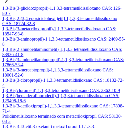
1,3-Bis(3-glicidoxipropil)-1,1,3,3-tetrametildissiloxano CAS: 126-
80-7
1,3-Bis[2-(3,4-epoxiciclohexil)etil]-1,1,3,3-tetrametildissiloxano
CAS: 18724-32-8
1,3-Bis(3-metacriloxipropil)-1,1,3,3-tetrametildissiloxano CAS:
18547-93-8
1,3-Bis(3-aminopropil)-1,1,3,3-tetrametildissiloxano CAS: 2469-55-
8
1,3-Bis(2-aminoetilaminometil)-1,1,3,3-tetrametildissiloxano CAS:
83936-41-8
1,3-Bis(3-aminoetilaminopropil)-1,1,3,3-tetrametildissiloxano CAS:
17866-53-4
1,3-Bis(3-mercaptopropil)-1,1,3,3-tetrametildissiloxano CAS:
18001-52-0
1,3-Bis(3-cloropropil)-1,1,3,3-tetrametildisiloxano CAS: 18132-72-
4
1,3-Bis(clorometil)-1,1,3,3-tetrametildissiloxano CAS: 2362-10-9
1,3-Bis(heptadecafluorodecil)-1,1,3,3-tetrametildissiloxano CAS:
129498-18-6
1,3-Bis(3-acriloxipropil)-1,1,3,3-tetrametildissiloxano CAS: 17898-
71-4
Polidimetilsiloxano terminado com metacriloxipropil CAS: 58130-
03-3
1,3-Bis[3-[3-etil-3-oxetanil) metoxi] propil]-1,1,3,3-