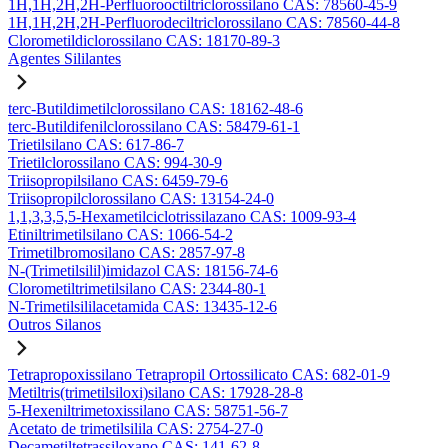
1H,1H,2H,2H-Perfluorooctiltriclorossilano CAS: 78560-45-9
1H,1H,2H,2H-Perfluorodeciltriclorossilano CAS: 78560-44-8
Clorometildiclorossilano CAS: 18170-89-3
Agentes Sililantes
terc-Butildimetilclorossilano CAS: 18162-48-6
terc-Butildifenilclorossilano CAS: 58479-61-1
Trietilsilano CAS: 617-86-7
Trietilclorossilano CAS: 994-30-9
Triisopropilsilano CAS: 6459-79-6
Triisopropilclorossilano CAS: 13154-24-0
1,1,3,3,5,5-Hexametilciclotrissilazano CAS: 1009-93-4
Etiniltrimetilsilano CAS: 1066-54-2
Trimetilbromosilano CAS: 2857-97-8
N-(Trimetilsilil)imidazol CAS: 18156-74-6
Clorometiltrimetilsilano CAS: 2344-80-1
N-Trimetilsililacetamida CAS: 13435-12-6
Outros Silanos
Tetrapropoxissilano Tetrapropil Ortossilicato CAS: 682-01-9
Metiltris(trimetilsiloxi)silano CAS: 17928-28-8
5-Hexeniltrimetoxissilano CAS: 58751-56-7
Acetato de trimetilsilila CAS: 2754-27-0
Decametiltetrassiloxano CAS: 141-62-8