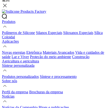
Produtos
Polímeros de Silicone
Silanos Especiais
Siloxanos Especiais
Sílica
Coloidal
Aplicações
Novas energias
Eletrônica
Materiais Avançados
Vida e cuidados de
saúde
Lar e Viver
Proteção do meio ambiente
Construção
Agricultura e agricultura
Síntese personalizada
Produtos personalizados
Síntese e processamento
Sobre nós
Perfil da empresa
Brochuras da empresa
Notícias
Notícias da Companhia
Blogs e publicações