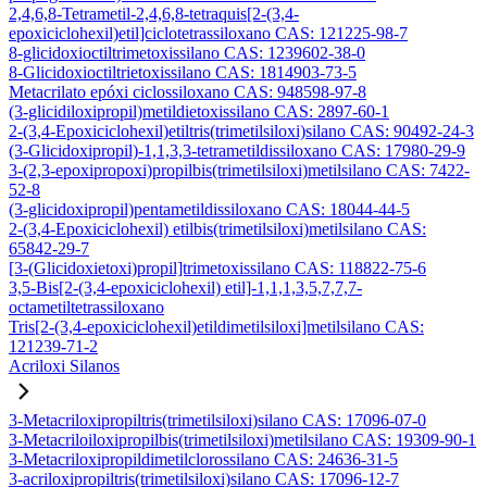
2,4,6,8-Tetrametil-2,4,6,8-tetraquis[2-(3,4-
epoxiciclohexil)etil]ciclotetrassiloxano CAS: 121225-98-7
8-glicidoxioctiltrimetoxissilano CAS: 1239602-38-0
8-Glicidoxioctiltrietoxissilano CAS: 1814903-73-5
Metacrilato epóxi ciclossiloxano CAS: 948598-97-8
(3-glicidiloxipropil)metildietoxissilano CAS: 2897-60-1
2-(3,4-Epoxiciclohexil)etiltris(trimetilsiloxi)silano CAS: 90492-24-3
(3-Glicidoxipropil)-1,1,3,3-tetrametildissiloxano CAS: 17980-29-9
3-(2,3-epoxipropoxi)propilbis(trimetilsiloxi)metilsilano CAS: 7422-
52-8
(3-glicidoxipropil)pentametildissiloxano CAS: 18044-44-5
2-(3,4-Epoxiciclohexil) etilbis(trimetilsiloxi)metilsilano CAS:
65842-29-7
[3-(Glicidoxietoxi)propil]trimetoxissilano CAS: 118822-75-6
3,5-Bis[2-(3,4-epoxiciclohexil) etil]-1,1,1,3,5,7,7,7-
octametiltetrassiloxano
Tris[2-(3,4-epoxiciclohexil)etildimetilsiloxi]metilsilano CAS:
121239-71-2
Acriloxi Silanos
3-Metacriloxipropiltris(trimetilsiloxi)silano CAS: 17096-07-0
3-Metacriloiloxipropilbis(trimetilsiloxi)metilsilano CAS: 19309-90-1
3-Metacriloxipropildimetilclorossilano CAS: 24636-31-5
3-acriloxipropiltris(trimetilsiloxi)silano CAS: 17096-12-7