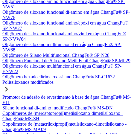
Oligômero de siloxano amino funcional em água ChangFu® SP-
NW51
Oligômero de siloxano funcional di-amino em água ChangFu® SP-
NW76
Oligômero de siloxano funcional amino/epóxi em água ChangFu®
SP-NW27
Oligômero de siloxano funcional amino/vinil em água ChangFu®
SP-NVW64
Oligômero de siloxano multifuncional em água ChangFu® SP-
NW68
Oligômero de Silano Multifuncional ChangFu® SP-N28
Oligômero Funcional de Siloxano Metil Fenil ChangFu® SP-MP29
Oligômero de siloxano multifuncional em água ChangFu® SP-
ENW22
Oligômero hexadeciltrimetoxissilano ChangFu® SP-C1632
Polissiloxanos modificados
Promotor de adesão de revestimento à base de água ChangFu® MS-
E11
Silano funcional di-amino modificado ChangFu® MS-DN
Copolímeros de (mercaptopropil)metilsiloxano-dimetilsiloxano -
ChangFu® MS-SH
Copolímeros de (metacriloxipropil)metilsiloxano-dimetilsiloxano -
ChangFu® MS-MA09