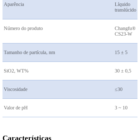
Aparência
Líquido
translúcido
Número do produto
Changfu®
CS23-W
Tamanho de partícula, nm
15 ± 5
SiO2, WT%
30 ± 0,5
Viscosidade
≤30
Valor de pH
3 ~ 10
Características