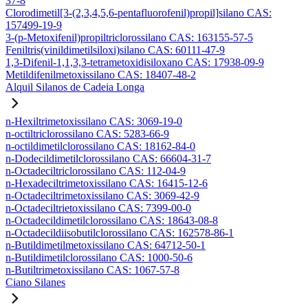
37-8
Clorodimetil[3-(2,3,4,5,6-pentafluorofenil)propil]silano CAS:
157499-19-9
3-(p-Metoxifenil)propiltriclorossilano CAS: 163155-57-5
Feniltris(vinildimetilsiloxi)silano CAS: 60111-47-9
1,3-Difenil-1,1,3,3-tetrametoxidisiloxano CAS: 17938-09-9
Metildifenilmetoxissilano CAS: 18407-48-2
Alquil Silanos de Cadeia Longa
n-Hexiltrimetoxissilano CAS: 3069-19-0
n-octiltriclorossilano CAS: 5283-66-9
n-octildimetilclorossilano CAS: 18162-84-0
n-Dodecildimetilclorossilano CAS: 66604-31-7
n-Octadeciltriclorossilano CAS: 112-04-9
n-Hexadeciltrimetoxissilano CAS: 16415-12-6
n-Octadeciltrimetoxissilano CAS: 3069-42-9
n-Octadeciltrietoxissilano CAS: 7399-00-0
n-Octadecildimetilclorossilano CAS: 18643-08-8
n-Octadecildiisobutilclorossilano CAS: 162578-86-1
n-Butildimetilmetoxissilano CAS: 64712-50-1
n-Butildimetilclorossilano CAS: 1000-50-6
n-Butiltrimetoxissilano CAS: 1067-57-8
Ciano Silanes