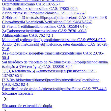
Octametiltrissiloxano CAS: 107-51-7
Tris(trimetilsiloxi)clorossilano CAS: 17905-99-6
Ácido trietoxissililpropilmaleâmico CAS: 33525-68-7
2-Hidroxi-4-(3-trietoxissililpropoxi)difenilcetona CAS: 79876-59-8
Cloro-dimetil-(2-naftalenil-2-etil)silano CAS: 94847-57-7
(2-Pirenil-1-etil)dimetilclorossilano CAS: 105594-64-6
2-(Carbometoxi)etiltrimetoxissilano CAS: 76301-00-3
Aliltrimetilsilano CAS: 762-72-1
Monometil (etilenoglicol) propiltrimetoxissilano CAS: 65994-07-2
Ácido (2-(trimetoxissilil)etil)fosfônico, éster dimetílico CAS: 20728-
21-6
3-(2-hidroxietoxi)propilbis(trimetilsiloxi)metilsilano CAS: 23785-
50-4
Sal trissódico de triacetato de N-(trimetoxissililpropil)etilenodiamina
(solução a 35% em água) CAS: 128850-89-5
1,1,3,3-Tetrametil-1-[2-(trimetoxissilil)etil]dissiloxano CAS:
137407-65-9
[3,3-Bis(hidroximetil)butoxi]propilbis(trimetilsiloxi)metilsilano
CAS: 4262-92-4
Éster dietílico de ácido 2-(trietoxissilil)etilfosfônico CAS: 757-44-8
Siloxanos Especiais
Siloxanos de extremidade dupla