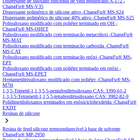
Dispersante de siloxano funcional de vinil modificado A-172 -
ChangFu® MS-V35
Dispersante polimérico de silicone ativo -ChangFu® MS-S24
Dispersante polimérico de silicone 40% ativo -ChangFu® MS-S25
Polissiloxano modificado com poliéter terminado em OH -
ChangFu® MS-OHET
Polissiloxano modificado com terminação metacriloxi -ChangFu®
MS-MAT
Polissiloxano modificado com terminação carboxila -ChangFu®
MS-CAT
Polissiloxano modificado com terminação epóxi -ChangFu® MS-
EPT
Polissiloxano modificado com poliéter terminado em epóxi -
ChangFu® MS-EPET
Heptametiltrissiloxano modificado com poliéter -ChangFu® MS-
M7H
1,3,5-Trimetil-1,1,3,5,5-pentafeniltrissiloxano CAS: 3390-61-2
1,3,3,5-Tetrametil-1,1,5,5-tetrafeniltrissiloxano CAS: 3982-82-9
Polidimetilsiloxanos terminados em epóxiciclohexiletila -ChangFu®
EXDT
Resinas de silicone
Resina de fenil silicone termoendurecível à base de solvente
ChangFu® MP-2950