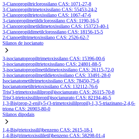
3-Cianopropiltriclorossilano CAS: 1071-27-8
3-Cianopropiltrimetoxissilano CAS: 55453-24-2
3-Cianopropiltrietoxissilano CAS: 1067-47-6
3-cianopropilmetildiclorossilano CAS: 1190-16-5
3-Cianopropilmetildimetoxissilano CAS: 153723-40-1
3-Cianopropildimetilclorossilano CAS: 18156-15-5
2-Cianoetiltrimetoxissilano CAS: 2526-62-7
Silanos de isocianato
3-isocianatopropiltrimetoxissilano CAS: 15396-00-6
3-isocianatopropiltrietoxissilano CAS: 24801-88-5
3-isocianatopropilmetildimetoxissilano CAS: 26115-72-0
3-isocianatopropilmetildietoxissilano CAS: 33491-28-0
Isocianatometiltrimetoxissilano CAS: 78450-75-6
Isocianatometiltrietoxissilano CAS: 132112-76-6
Tris(3-trimetoxissililpropil)isocianurato CAS: 26115-70-8
Tris(3-trietoxissililpropil)isocianurato CAS: 82194-46-5
1,3-Bis(prop-2-enil)-5-(3-trimetoxisililpropil)-1,3,5-triazinano-2,4,6-
triona CAS: 26903-80-0
Silanos dipodais
1,4-Bis(trietoxissilil)benzeno CAS: 2615-18-1
1,4-Bis(trimetoxissililetil)benzeno CAS: 58298-01-4