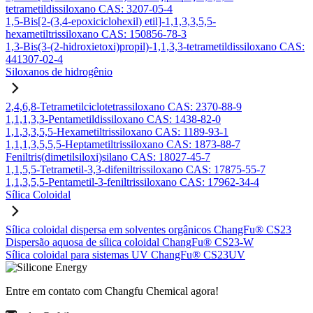
tetrametildissiloxano CAS: 3207-05-4
1,5-Bis[2-(3,4-epoxiciclohexil) etil]-1,1,3,3,5,5-
hexametiltrissiloxano CAS: 150856-78-3
1,3-Bis(3-(2-hidroxietoxi)propil)-1,1,3,3-tetrametildissiloxano CAS:
441307-02-4
Siloxanos de hidrogênio
2,4,6,8-Tetrametilciclotetrassiloxano CAS: 2370-88-9
1,1,1,3,3-Pentametildissiloxano CAS: 1438-82-0
1,1,3,3,5,5-Hexametiltrissiloxano CAS: 1189-93-1
1,1,1,3,5,5,5-Heptametiltrissiloxano CAS: 1873-88-7
Feniltris(dimetilsiloxi)silano CAS: 18027-45-7
1,1,5,5-Tetrametil-3,3-difeniltrissiloxano CAS: 17875-55-7
1,1,3,5,5-Pentametil-3-feniltrissiloxano CAS: 17962-34-4
Sílica Coloidal
Sílica coloidal dispersa em solventes orgânicos ChangFu® CS23
Dispersão aquosa de sílica coloidal ChangFu® CS23-W
Sílica coloidal para sistemas UV ChangFu® CS23UV
Entre em contato com Changfu Chemical agora!