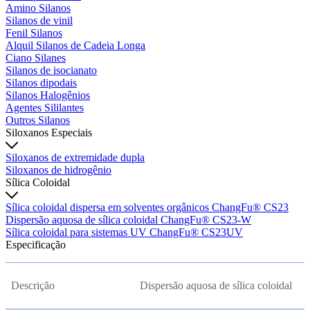
Amino Silanos
Silanos de vinil
Fenil Silanos
Alquil Silanos de Cadeia Longa
Ciano Silanes
Silanos de isocianato
Silanos dipodais
Silanos Halogênios
Agentes Sililantes
Outros Silanos
Siloxanos Especiais
Siloxanos de extremidade dupla
Siloxanos de hidrogênio
Sílica Coloidal
Sílica coloidal dispersa em solventes orgânicos ChangFu® CS23
Dispersão aquosa de sílica coloidal ChangFu® CS23-W
Sílica coloidal para sistemas UV ChangFu® CS23UV
Especificação
Descrição
Dispersão aquosa de sílica coloidal