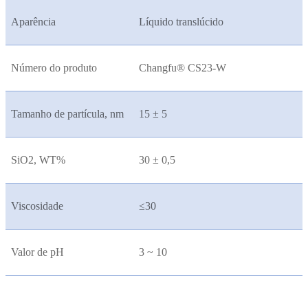
Aparência
Líquido translúcido
Número do produto
Changfu® CS23-W
Tamanho de partícula, nm
15 ± 5
SiO2, WT%
30 ± 0,5
Viscosidade
≤30
Valor de pH
3 ~ 10