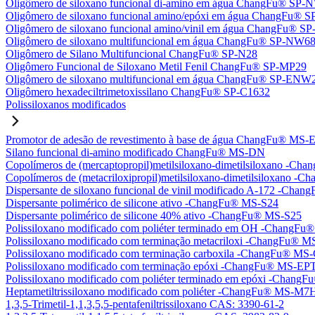
Oligômero de siloxano funcional di-amino em água ChangFu® SP
Oligômero de siloxano funcional amino/epóxi em água ChangFu®
Oligômero de siloxano funcional amino/vinil em água ChangFu® 
Oligômero de siloxano multifuncional em água ChangFu® SP-NW6
Oligômero de Silano Multifuncional ChangFu® SP-N28
Oligômero Funcional de Siloxano Metil Fenil ChangFu® SP-MP29
Oligômero de siloxano multifuncional em água ChangFu® SP-ENW
Oligômero hexadeciltrimetoxissilano ChangFu® SP-C1632
Polissiloxanos modificados
Promotor de adesão de revestimento à base de água ChangFu® MS-
Silano funcional di-amino modificado ChangFu® MS-DN
Copolímeros de (mercaptopropil)metilsiloxano-dimetilsiloxano -C
Copolímeros de (metacriloxipropil)metilsiloxano-dimetilsiloxano
Dispersante de siloxano funcional de vinil modificado A-172 -Ch
Dispersante polimérico de silicone ativo -ChangFu® MS-S24
Dispersante polimérico de silicone 40% ativo -ChangFu® MS-S25
Polissiloxano modificado com poliéter terminado em OH -Chang
Polissiloxano modificado com terminação metacriloxi -ChangFu®
Polissiloxano modificado com terminação carboxila -ChangFu® MS
Polissiloxano modificado com terminação epóxi -ChangFu® MS-EP
Polissiloxano modificado com poliéter terminado em epóxi -Chan
Heptametiltrissiloxano modificado com poliéter -ChangFu® MS-M7
1,3,5-Trimetil-1,1,3,5,5-pentafeniltrissiloxano CAS: 3390-61-2