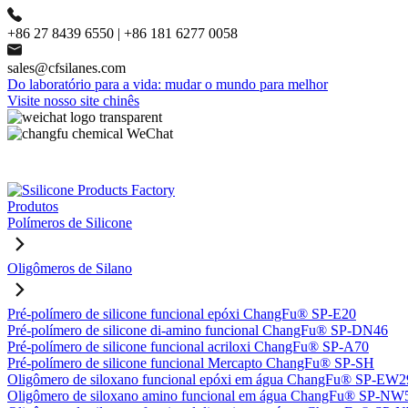
+86 27 8439 6550 | +86 181 6277 0058
sales@cfsilanes.com
Do laboratório para a vida: mudar o mundo para melhor
Visite nosso site chinês
Produtos
Polímeros de Silicone
Oligômeros de Silano
Pré-polímero de silicone funcional epóxi ChangFu® SP-E20
Pré-polímero de silicone di-amino funcional ChangFu® SP-DN46
Pré-polímero de silicone funcional acriloxi ChangFu® SP-A70
Pré-polímero de silicone funcional Mercapto ChangFu® SP-SH
Oligômero de siloxano funcional epóxi em água ChangFu® SP-EW2
Oligômero de siloxano amino funcional em água ChangFu® SP-NW