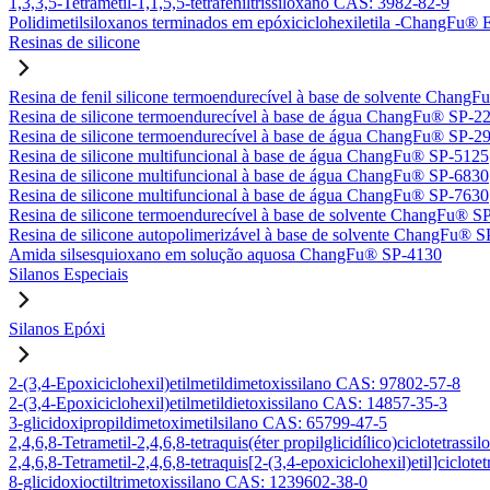
1,3,3,5-Tetrametil-1,1,5,5-tetrafeniltrissiloxano CAS: 3982-82-9
Polidimetilsiloxanos terminados em epóxiciclohexiletila -ChangFu
Resinas de silicone
Resina de fenil silicone termoendurecível à base de solvente Chan
Resina de silicone termoendurecível à base de água ChangFu® SP-2
Resina de silicone termoendurecível à base de água ChangFu® SP-2
Resina de silicone multifuncional à base de água ChangFu® SP-5125
Resina de silicone multifuncional à base de água ChangFu® SP-6830
Resina de silicone multifuncional à base de água ChangFu® SP-7630
Resina de silicone termoendurecível à base de solvente ChangFu® S
Resina de silicone autopolimerizável à base de solvente ChangFu® 
Amida silsesquioxano em solução aquosa ChangFu® SP-4130
Silanos Especiais
Silanos Epóxi
2-(3,4-Epoxiciclohexil)etilmetildimetoxissilano CAS: 97802-57-8
2-(3,4-Epoxiciclohexil)etilmetildietoxissilano CAS: 14857-35-3
3-glicidoxipropildimetoximetilsilano CAS: 65799-47-5
2,4,6,8-Tetrametil-2,4,6,8-tetraquis(éter propilglicidílico)ciclotetra
2,4,6,8-Tetrametil-2,4,6,8-tetraquis[2-(3,4-epoxiciclohexil)etil]ciclo
8-glicidoxioctiltrimetoxissilano CAS: 1239602-38-0