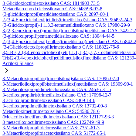
8-Glicidoxioctiltrietoxissilano CAS: 1814903-73-5
Metacrilato epóxi ciclossiloxano CAS: 948598-97-8
(3-glicidiloxipropil)metildietoxissilano CAS: 2897-60-1
2-(3,4-Epoxiciclohexil)etiltris(trimetilsiloxi)silano CAS: 90492-24-3
(3-Glicidoxipropil)-1,1,3,3-tetrametildissiloxano CAS: 17980-29-9
3-(2,3-epoxipropoxi)propilbis(trimetilsiloxi)metilsilano CAS: 7422-5
(3-glicidoxipropil)pentametildissiloxano CAS: 18044-44-5
2-(3,4-Epoxiciclohexil) etilbis(trimetilsiloxi)metilsilano CAS: 65842-
[3-(Glicidoxietoxi)propil]trimetoxissilano CAS: 118822-75-6
3,5-Bis[2-(3,4-epoxiciclohexil) etil]-1,1,1,3,5,7,7,7-octametiltetrassil
Tris[2-(3,4-epoxiciclohexil)etildimetilsiloxi]metilsilano CAS: 121239
Acriloxi Silanos
3-Metacriloxipropiltris(trimetilsiloxi)silano CAS: 17096-07-0
3-Metacriloiloxipropilbis(trimetilsiloxi)metilsilano CAS: 19309-90-1
3-Metacriloxipropildimetilclorossilano CAS: 24636-31-5
3-acriloxipropiltris(trimetilsiloxi)silano CAS: 17096-12-7
3-acriloxipropiltrimetoxissilano CAS: 4369-14-6
3-acriloxipropilmetildimetoxissilano CAS: 13732-00-8
Metacriloximetiltrimetoxissilano CAS: 54586-78-6
(Metacriloximetil)metildimetoxissilano CAS: 121177-93-3
8-metacriloxioctiltrimetoxissilano CAS: 122749-49-9
3-Metacriloxipropiltriclorossilano CAS: 7351-61-3
3-Metacriloxipropiltriacetoxissilano CAS: 51772-85-1