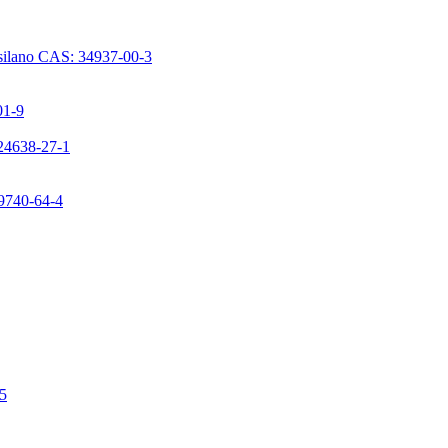
issilano CAS: 34937-00-3
01-9
224638-27-1
99740-64-4
-5