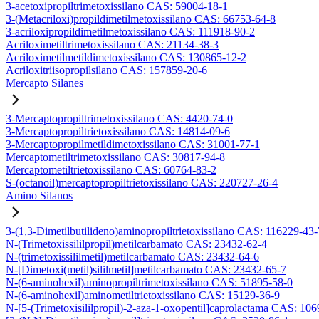
3-acetoxipropiltrimetoxissilano CAS: 59004-18-1
3-(Metacriloxi)propildimetilmetoxissilano CAS: 66753-64-8
3-acriloxipropildimetilmetoxissilano CAS: 111918-90-2
Acriloximetiltrimetoxissilano CAS: 21134-38-3
Acriloximetilmetildimetoxissilano CAS: 130865-12-2
Acriloxitriisopropilsilano CAS: 157859-20-6
Mercapto Silanes
3-Mercaptopropiltrimetoxissilano CAS: 4420-74-0
3-Mercaptopropiltrietoxissilano CAS: 14814-09-6
3-Mercaptopropilmetildimetoxissilano CAS: 31001-77-1
Mercaptometiltrimetoxissilano CAS: 30817-94-8
Mercaptometiltrietoxissilano CAS: 60764-83-2
S-(octanoil)mercaptopropiltrietoxissilano CAS: 220727-26-4
Amino Silanos
3-(1,3-Dimetilbutilideno)aminopropiltrietoxissilano CAS: 116229-43-
N-(Trimetoxissililpropil)metilcarbamato CAS: 23432-62-4
N-(trimetoxissililmetil)metilcarbamato CAS: 23432-64-6
N-[Dimetoxi(metil)sililmetil]metilcarbamato CAS: 23432-65-7
N-(6-aminohexil)aminopropiltrimetoxissilano CAS: 51895-58-0
N-(6-aminohexil)aminometiltrietoxissilano CAS: 15129-36-9
N-[5-(Trimetoxisililpropil)-2-aza-1-oxopentil]caprolactama CAS: 10