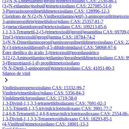
[3-(N,N-Dimetilamino)propil]trimetoxissilano CAS: 2530-86-1
(3-(N-etilamino)isobutil)trimetoxissilano CAS: 227085-51-0
3-Piperazinopropilmetildimetoxissilano CAS: 128996-12-3
Cloridrato de N-[2-(N-Vinilbenzilamino)etil]-3-aminopropiltrimetox
3-aminopropiltris(trimetilsiloxi)silano CAS: 25357-81-7
3-(metacrilamidopropil)trietoxissilano CAS: 109213-85-6
1,1,3,3-Tetrametil-2-(3-(trimetoxissilil)propil)guanidina CAS: 69709-
Tris[3-(trietoxissilil)propil]amina CAS: 18784-74-2
3-(N,N-Dimetilaminopropil)aminopropilmetildimetoxissilano CAS: 
N-(3-trietoxissililpropil)-4,5-dihidroimidazol CAS: 58068-97-6
Éster dietílico do ácido 3-(trietoxissilil)propilaspártico
3-[2-(2-Aminoetilamino)etilamino]propilmetildimetoxissilano CAS: 
3-(Benzotriazol-1-il) propiltrimetoxissilano
(N,N-Dietil-3-aminopropil)trimetoxissilano CAS: 41051-80-3
Silanos de vinil
Viniltriisopropenoxissilano CAS: 15332-99-7
Viniltris(trimetilsiloxi)silano CAS: 5356-84-3
Vinildimetilclorossilano CAS: 1719-58-0
1,3-Divinil-1,1,3,3-tetrametildissilazano CAS: 7691-02-3
1,3,5-Trimetil-1,3,5-trivinilciclotrissiloxano CAS: 3901-77-7
2,4,6,8-Tetrametil-2,4,6,8-tetravinilciclotetrassiloxano CAS: 2554-06
1,3-Divinil-1,1,3,3-Tetrametoxidisiloxano CAS: 18293-85-1
(4-Vinilfenil)trimetoxissilano CAS: 18001-13-3