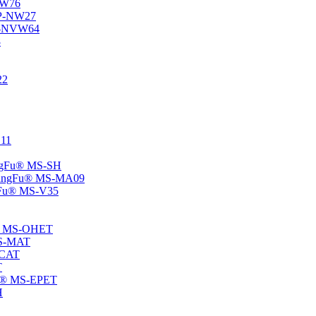
-NW76
 SP-NW27
SP-NVW64
8
22
E11
hangFu® MS-SH
 -ChangFu® MS-MA09
angFu® MS-V35
Fu® MS-OHET
 MS-MAT
-CAT
T
gFu® MS-EPET
H