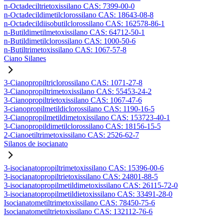
n-Octadeciltrietoxissilano CAS: 7399-00-0
n-Octadecildimetilclorossilano CAS: 18643-08-8
n-Octadecildiisobutilclorossilano CAS: 162578-86-1
n-Butildimetilmetoxissilano CAS: 64712-50-1
n-Butildimetilclorossilano CAS: 1000-50-6
n-Butiltrimetoxissilano CAS: 1067-57-8
Ciano Silanes
3-Cianopropiltriclorossilano CAS: 1071-27-8
3-Cianopropiltrimetoxissilano CAS: 55453-24-2
3-Cianopropiltrietoxissilano CAS: 1067-47-6
3-cianopropilmetildiclorossilano CAS: 1190-16-5
3-Cianopropilmetildimetoxissilano CAS: 153723-40-1
3-Cianopropildimetilclorossilano CAS: 18156-15-5
2-Cianoetiltrimetoxissilano CAS: 2526-62-7
Silanos de isocianato
3-isocianatopropiltrimetoxissilano CAS: 15396-00-6
3-isocianatopropiltrietoxissilano CAS: 24801-88-5
3-isocianatopropilmetildimetoxissilano CAS: 26115-72-0
3-isocianatopropilmetildietoxissilano CAS: 33491-28-0
Isocianatometiltrimetoxissilano CAS: 78450-75-6
Isocianatometiltrietoxissilano CAS: 132112-76-6