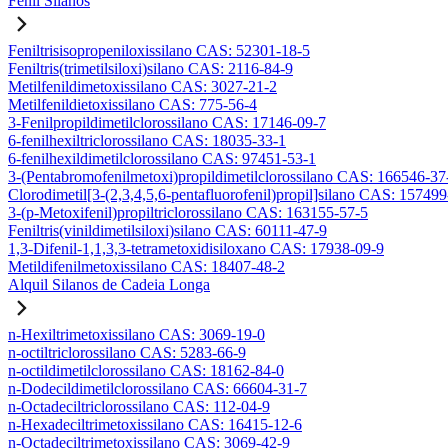
Fenil Silanos
Feniltrisisopropeniloxissilano CAS: 52301-18-5
Feniltris(trimetilsiloxi)silano CAS: 2116-84-9
Metilfenildimetoxissilano CAS: 3027-21-2
Metilfenildietoxissilano CAS: 775-56-4
3-Fenilpropildimetilclorossilano CAS: 17146-09-7
6-fenilhexiltriclorossilano CAS: 18035-33-1
6-fenilhexildimetilclorossilano CAS: 97451-53-1
3-(Pentabromofenilmetoxi)propildimetilclorossilano CAS: 166546-37
Clorodimetil[3-(2,3,4,5,6-pentafluorofenil)propil]silano CAS: 15749
3-(p-Metoxifenil)propiltriclorossilano CAS: 163155-57-5
Feniltris(vinildimetilsiloxi)silano CAS: 60111-47-9
1,3-Difenil-1,1,3,3-tetrametoxidisiloxano CAS: 17938-09-9
Metildifenilmetoxissilano CAS: 18407-48-2
Alquil Silanos de Cadeia Longa
n-Hexiltrimetoxissilano CAS: 3069-19-0
n-octiltriclorossilano CAS: 5283-66-9
n-octildimetilclorossilano CAS: 18162-84-0
n-Dodecildimetilclorossilano CAS: 66604-31-7
n-Octadeciltriclorossilano CAS: 112-04-9
n-Hexadeciltrimetoxissilano CAS: 16415-12-6
n-Octadeciltrimetoxissilano CAS: 3069-42-9