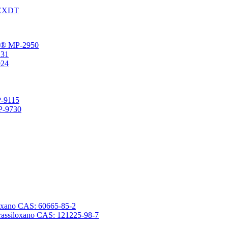
® EXDT
gFu® MP-2950
231
924
P-9115
SP-9730
ssiloxano CAS: 60665-85-2
tetrassiloxano CAS: 121225-98-7