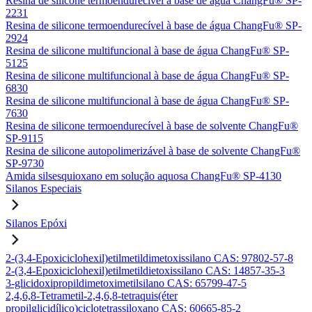
Resina de silicone termoendurecível à base de água ChangFu® SP-
2231
Resina de silicone termoendurecível à base de água ChangFu® SP-
2924
Resina de silicone multifuncional à base de água ChangFu® SP-
5125
Resina de silicone multifuncional à base de água ChangFu® SP-
6830
Resina de silicone multifuncional à base de água ChangFu® SP-
7630
Resina de silicone termoendurecível à base de solvente ChangFu®
SP-9115
Resina de silicone autopolimerizável à base de solvente ChangFu®
SP-9730
Amida silsesquioxano em solução aquosa ChangFu® SP-4130
Silanos Especiais
Silanos Epóxi
2-(3,4-Epoxiciclohexil)etilmetildimetoxissilano CAS: 97802-57-8
2-(3,4-Epoxiciclohexil)etilmetildietoxissilano CAS: 14857-35-3
3-glicidoxipropildimetoximetilsilano CAS: 65799-47-5
2,4,6,8-Tetrametil-2,4,6,8-tetraquis(éter
propilglicidílico)ciclotetrassiloxano CAS: 60665-85-2