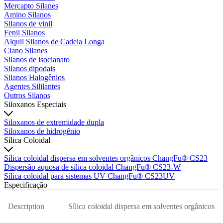
Mercapto Silanes
Amino Silanos
Silanos de vinil
Fenil Silanos
Alquil Silanos de Cadeia Longa
Ciano Silanes
Silanos de isocianato
Silanos dipodais
Silanos Halogênios
Agentes Sililantes
Outros Silanos
Siloxanos Especiais
Siloxanos de extremidade dupla
Siloxanos de hidrogênio
Sílica Coloidal
Sílica coloidal dispersa em solventes orgânicos ChangFu® CS23
Dispersão aquosa de sílica coloidal ChangFu® CS23-W
Sílica coloidal para sistemas UV ChangFu® CS23UV
Especificação
Description
Sílica coloidal dispersa em solventes orgânicos