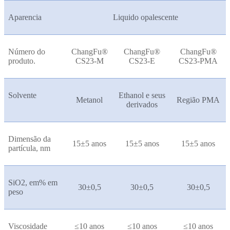
Aparencia
Liquido opalescente
Número do
ChangFu®
ChangFu®
ChangFu®
produto.
CS23-M
CS23-E
CS23-PMA
Solvente
Ethanol e seus
Metanol
Região PMA
derivados
Dimensão da
15±5 anos
15±5 anos
15±5 anos
partícula, nm
SiO2, em% em
30±0,5
30±0,5
30±0,5
peso
Viscosidade
≤10 anos
≤10 anos
≤10 anos