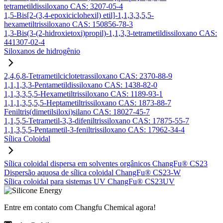
tetrametildissiloxano CAS: 3207-05-4
1,5-Bis[2-(3,4-epoxiciclohexil) etil]-1,1,3,3,5,5-
hexametiltrissiloxano CAS: 150856-78-3
1,3-Bis(3-(2-hidroxietoxi)propil)-1,1,3,3-tetrametildissiloxano CAS:
441307-02-4
Siloxanos de hidrogênio
2,4,6,8-Tetrametilciclotetrassiloxano CAS: 2370-88-9
1,1,1,3,3-Pentametildissiloxano CAS: 1438-82-0
1,1,3,3,5,5-Hexametiltrissiloxano CAS: 1189-93-1
1,1,1,3,5,5,5-Heptametiltrissiloxano CAS: 1873-88-7
Feniltris(dimetilsiloxi)silano CAS: 18027-45-7
1,1,5,5-Tetrametil-3,3-difeniltrissiloxano CAS: 17875-55-7
1,1,3,5,5-Pentametil-3-feniltrissiloxano CAS: 17962-34-4
Sílica Coloidal
Sílica coloidal dispersa em solventes orgânicos ChangFu® CS23
Dispersão aquosa de sílica coloidal ChangFu® CS23-W
Sílica coloidal para sistemas UV ChangFu® CS23UV
Entre em contato com Changfu Chemical agora!