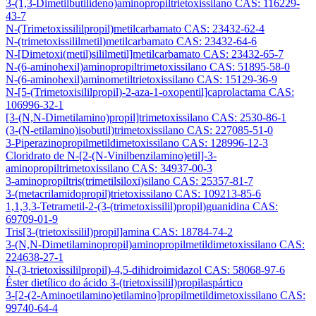
3-(1,3-Dimetilbutilideno)aminopropiltrietoxissilano CAS: 116229-
43-7
N-(Trimetoxissililpropil)metilcarbamato CAS: 23432-62-4
N-(trimetoxissililmetil)metilcarbamato CAS: 23432-64-6
N-[Dimetoxi(metil)sililmetil]metilcarbamato CAS: 23432-65-7
N-(6-aminohexil)aminopropiltrimetoxissilano CAS: 51895-58-0
N-(6-aminohexil)aminometiltrietoxissilano CAS: 15129-36-9
N-[5-(Trimetoxisililpropil)-2-aza-1-oxopentil]caprolactama CAS:
106996-32-1
[3-(N,N-Dimetilamino)propil]trimetoxissilano CAS: 2530-86-1
(3-(N-etilamino)isobutil)trimetoxissilano CAS: 227085-51-0
3-Piperazinopropilmetildimetoxissilano CAS: 128996-12-3
Cloridrato de N-[2-(N-Vinilbenzilamino)etil]-3-
aminopropiltrimetoxissilano CAS: 34937-00-3
3-aminopropiltris(trimetilsiloxi)silano CAS: 25357-81-7
3-(metacrilamidopropil)trietoxissilano CAS: 109213-85-6
1,1,3,3-Tetrametil-2-(3-(trimetoxissilil)propil)guanidina CAS:
69709-01-9
Tris[3-(trietoxissilil)propil]amina CAS: 18784-74-2
3-(N,N-Dimetilaminopropil)aminopropilmetildimetoxissilano CAS:
224638-27-1
N-(3-trietoxissililpropil)-4,5-dihidroimidazol CAS: 58068-97-6
Éster dietílico do ácido 3-(trietoxissilil)propilaspártico
3-[2-(2-Aminoetilamino)etilamino]propilmetildimetoxissilano CAS:
99740-64-4