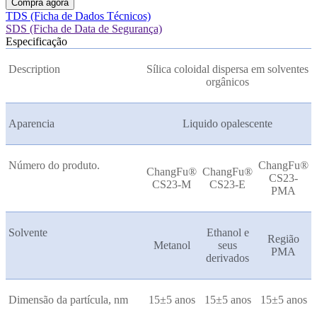
Compra agora
TDS (Ficha de Dados Técnicos)
SDS (Ficha de Data de Segurança)
Especificação
Description
Sílica coloidal dispersa em solventes
orgânicos
Aparencia
Liquido opalescente
Número do produto.
ChangFu®
ChangFu®
ChangFu®
CS23-
CS23-M
CS23-E
PMA
Solvente
Ethanol e
Região
Metanol
seus
PMA
derivados
Dimensão da partícula, nm
15±5 anos
15±5 anos
15±5 anos