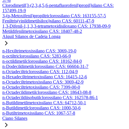
37-8
Clorodimetil[3-(2,3,4,5,6-pentafluorofenil)propil]silano CAS:
157499-19-9
3-(p-Metoxifenil)propiltriclorossilano CAS: 163155-57-5
Feniltris(vinildimetilsiloxi)silano CAS: 60111-47-9
1,3-Difenil-1,1,3,3-tetrametoxidisiloxano CAS: 17938-09-9
Metildifenilmetoxissilano CAS: 18407-48-2
Alquil Silanos de Cadeia Longa
n-Hexiltrimetoxissilano CAS: 3069-19-0
n-octiltriclorossilano CAS: 5283-66-9
n-octildimetilclorossilano CAS: 18162-84-0
n-Dodecildimetilclorossilano CAS: 66604-31-7
n-Octadeciltriclorossilano CAS: 112-04-9
n-Hexadeciltrimetoxissilano CAS: 16415-12-6
n-Octadeciltrimetoxissilano CAS: 3069-42-9
n-Octadeciltrietoxissilano CAS: 7399-00-0
n-Octadecildimetilclorossilano CAS: 18643-08-8
n-Octadecildiisobutilclorossilano CAS: 162578-86-1
n-Butildimetilmetoxissilano CAS: 64712-50-1
n-Butildimetilclorossilano CAS: 1000-50-6
n-Butiltrimetoxissilano CAS: 1067-57-8
Ciano Silanes