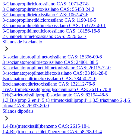
3-Cianopropiltriclorossilano CAS: 1071-27-8
3-Cianopropiltrimetoxissilano CAS: 55453-24-2
3-Cianopropiltrietoxissilano CAS: 1067-47-6
3-cianopropilmetildiclorossilano CAS: 1190-16-5
3-Cianopropilmetildimetoxissilano CAS: 153723-40-1
3-Cianopropildimetilclorossilano CAS: 18156-15-5
2-Cianoetiltrimetoxissilano CAS: 2526-62-7
Silanos de isocianato
3-isocianatopropiltrimetoxissilano CAS: 15396-00-6
3-isocianatopropiltrietoxissilano CAS: 24801-88-5
3-isocianatopropilmetildimetoxissilano CAS: 26115-72-0
3-isocianatopropilmetildietoxissilano CAS: 33491-28-0
Isocianatometiltrimetoxissilano CAS: 78450-75-6
Isocianatometiltrietoxissilano CAS: 132112-76-6
Tris(3-trimetoxissililpropil)isocianurato CAS: 26115-70-8
Tris(3-trietoxissililpropil)isocianurato CAS: 82194-46-5
1,3-Bis(prop-2-enil)-5-(3-trimetoxisililpropil)-1,3,5-triazinano-2,4,6-
triona CAS: 26903-80-0
Silanos dipodais
1,4-Bis(trietoxissilil)benzeno CAS: 2615-18-1
1,4-Bis(trimetoxissililetil)benzeno CAS: 58298-01-4