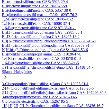
Bis(trimetoxissilil)metano CAS: 5926-29-4
Bis(trietoxissilil)metano CAS: 18418-72-9
Bis(clorodimetilsilil)metano CAS: 5357-38-0
Bis(dimetilmetoxissilil)matano CAS: 18297-76-2
1,2-Bis(trimetoxissilil)etano CAS: 18406-41-2
1,2-Bis(trietoxissilil)etano CAS: 16068-37-4
1,6-Bis(trimetoxissilil)hexano CAS: 87135-01-1
Bis[3-(trimetoxissilil)propil]amina CAS: 82985-35-1
Bis[3-(trietoxissilil)propil]amina CAS: 13497-18-2
Bis[3-(trimetoxissilil)propil]etilenodiamina CAS: 68845-16-9
Bis[3-(trietoxissilil)propil]etilenodiamina CAS: 30858-91-4
N,N-bis (3-Trimetoxissililpropil)ureia CAS: 18418-53-6
Bis(metildietoxissililpropil)amina CAS: 31020-47-0
1,4-Bis(trietoxissililetil)benzeno CAS: 224578-01-2
1,6-Bis(dietoximetilsilil)hexano CAS: 18536-21-5
1-(Trietoxissilil)-2-(dietoximetilsilil)etano CAS: 18418-54-7
Silanos Halogênios
3-Cloropropiltris(trimetilsililoxi)silano CAS: 18077-31-1
2-[4-(Clorometil)fenil]etiltrimetoxissilano CAS: 68128-25-6
2-[4-(Clorometil)fenil]etiltris(trimetilsiloxi)silano CAS: 167426-89-3
3-bromopropiltrimetoxissilano CAS: 51826-90-5
Clorometiltrietoxissilano CAS: 15267-95-5
1H,1H,2H,2H-Perfluorohexilmetildiclorosilano CAS: 38436-16-7