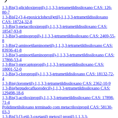
1,3-Bis(3-glicidoxipropil)-1,1,3,3-tetrametildissiloxano CAS: 126-
80-7
1,3-Bis[2-(3,4-epoxiciclohexil)etil]-1,1,3,3-tetrametildissiloxano
CAS: 18724-32-8
1,3-Bis(3-metacriloxipropil)-1,1,3,3-tetrametildissiloxano CAS:
18547-93-8
1,3-Bis(3-aminopropil)-1,1,3,3-tetrametildissiloxano CAS: 2469-55-
8
1,3-Bis(2-aminoetilaminometil)-1,1,3,3-tetrametildissiloxano CAS:
83936-41-8
1,3-Bis(3-aminoetilaminopropil)-1,1,3,3-tetrametildissiloxano CAS:
17866-53-4
1,3-Bis(3-mercaptopropil)-1,1,3,3-tetrametildissiloxano CAS:
18001-52-0
1,3-Bis(3-cloropropil)-1,1,3,3-tetrametildisiloxano CAS: 18132-72-
4
1,3-Bis(clorometil)-1,1,3,3-tetrametildissiloxano CAS: 2362-10-9
1,3-Bis(heptadecafluorodecil)-1,1,3,3-tetrametildissiloxano CAS:
129498-18-6
1,3-Bis(3-acriloxipropil)-1,1,3,3-tetrametildissiloxano CAS: 17898-
71-4
Polidimetilsiloxano terminado com metacriloxipropil CAS: 58130-
03-3
1,3-Bis[3-[3-etil-3-oxetanil) metoxi] propil]-1,1,3,3-