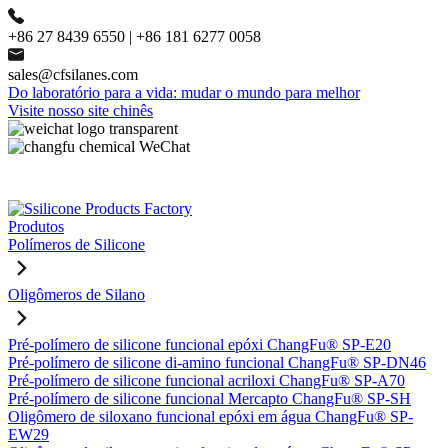
+86 27 8439 6550 | +86 181 6277 0058
sales@cfsilanes.com
Do laboratório para a vida: mudar o mundo para melhor
Visite nosso site chinês
Produtos
Polímeros de Silicone
Oligômeros de Silano
Pré-polímero de silicone funcional epóxi ChangFu® SP-E20
Pré-polímero de silicone di-amino funcional ChangFu® SP-DN46
Pré-polímero de silicone funcional acriloxi ChangFu® SP-A70
Pré-polímero de silicone funcional Mercapto ChangFu® SP-SH
Oligômero de siloxano funcional epóxi em água ChangFu® SP-
EW29