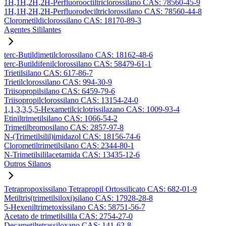
1H,1H,2H,2H-Perfluorooctiltriclorossilano CAS: 78560-45-9
1H,1H,2H,2H-Perfluorodeciltriclorossilano CAS: 78560-44-8
Clorometildiclorossilano CAS: 18170-89-3
Agentes Sililantes
terc-Butildimetilclorossilano CAS: 18162-48-6
terc-Butildifenilclorossilano CAS: 58479-61-1
Trietilsilano CAS: 617-86-7
Trietilclorossilano CAS: 994-30-9
Triisopropilsilano CAS: 6459-79-6
Triisopropilclorossilano CAS: 13154-24-0
1,1,3,3,5,5-Hexametilciclotrissilazano CAS: 1009-93-4
Etiniltrimetilsilano CAS: 1066-54-2
Trimetilbromosilano CAS: 2857-97-8
N-(Trimetilsilil)imidazol CAS: 18156-74-6
Clorometiltrimetilsilano CAS: 2344-80-1
N-Trimetilsililacetamida CAS: 13435-12-6
Outros Silanos
Tetrapropoxissilano Tetrapropil Ortossilicato CAS: 682-01-9
Metiltris(trimetilsiloxi)silano CAS: 17928-28-8
5-Hexeniltrimetoxissilano CAS: 58751-56-7
Acetato de trimetilsilila CAS: 2754-27-0
Decametiltetrassiloxano CAS: 141-62-8