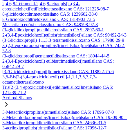
2,4,6,8-Tetrametil-2,4,6,8-tetraquis[2-(3,4-
epoxiciclohexil)etil]ciclotetrassiloxano CAS: 121225-98-7
8-glicidoxioctiltrimetoxissilano CAS: 1239602-38-0
8-Glicidoxioctiltrietoxissilano CAS: 1814903-73-5
Metacrilato epóxi ciclossiloxano CAS: 948598-97-8
(3-glicidiloxipropil)metildietoxissilano CAS: 2897-60-1
2-(3,4-Epoxiciclohexil)etiltris(trimetilsiloxi)silano CAS: 90492-24-3
(3-Glicidoxipropil)-1,1,3,3-tetrametildissiloxano CAS: 17980-29-9
3-(2,3-epoxipropoxi)propilbis(trimetilsiloxi)metilsilano CAS: 7422-
52-8
(3-glicidoxipropil)pentametildissiloxano CAS: 18044-44-5
2-(3,4-Epoxiciclohexil) etilbis(trimetilsiloxi)metilsilano CAS:
65842-29-7
[3-(Glicidoxietoxi)propil]trimetoxissilano CAS: 118822-75-6
3,5-Bis[2-(3,4-epoxiciclohexil) etil]-1,1,1,3,5,7,7,7-
octametiltetrassiloxano
Tris[2-(3,4-epoxiciclohexil)etildimetilsiloxi]metilsilano CAS:
121239-71-2
Acriloxi Silanos
3-Metacriloxipropiltris(trimetilsiloxi)silano CAS: 17096-07-0
3-Metacriloiloxipropilbis(trimetilsiloxi)metilsilano CAS: 19309-90-1
3-Metacriloxipropildimetilclorossilano CAS: 24636-31-5
3-acriloxipropiltris(trimetilsiloxi)silano CAS: 17096-12-7