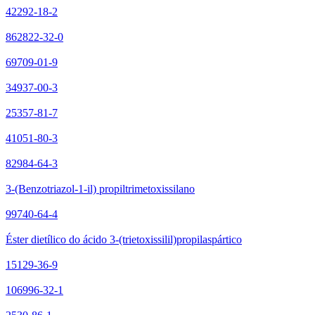
42292-18-2
862822-32-0
69709-01-9
34937-00-3
25357-81-7
41051-80-3
82984-64-3
3-(Benzotriazol-1-il) propiltrimetoxissilano
99740-64-4
Éster dietílico do ácido 3-(trietoxissilil)propilaspártico
15129-36-9
106996-32-1