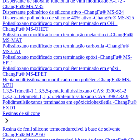
Dispersante de siloxano funcional de vinil modificado A-172 -
ChangFu® MS-V35
Dispersante polimérico de silicone ativo -ChangFu® MS-S24
Dispersante polimérico de silicone 40% ativo -ChangFu® MS-S25
Polissiloxano modificado com poliéter terminado em OH -
ChangFu® MS-OHET
Polissiloxano modificado com terminação metacriloxi -ChangFu®
MS-MAT
Polissiloxano modificado com terminação carboxila -ChangFu®
MS-CAT
Polissiloxano modificado com terminação epóxi -ChangFu® MS-
EPT
Polissiloxano modificado com poliéter terminado em epóxi -
ChangFu® MS-EPET
Heptametiltrissiloxano modificado com poliéter -ChangFu® MS-
M7H
1,3,5-Trimetil-1,1,3,5,5-pentafeniltrissiloxano CAS: 3390-61-2
1,3,3,5-Tetrametil-1,1,5,5-tetrafeniltrissiloxano CAS: 3982-82-9
Polidimetilsiloxanos terminados em epóxiciclohexiletila -ChangFu®
EXDT
Resinas de silicone
Resina de fenil silicone termoendurecível à base de solvente
ChangFu® MP-2950