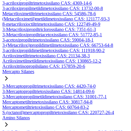
3-acriloxipropiltrimetoxissilano CAS: 4369-14-6
3-acriloxipropilmetildimetoxissilano CAS: 13732-00-8
Metacriloximetiltrimetoxissilano CAS: 54586-78-6
(Metacriloximetil)metildimetoxissilano CAS: 121177-93-3
8-metacriloxioctiltrimetoxissilano CAS: 122749-49-9
3-Metacriloxipropiltriclorossilano CAS: 7351-61-3
3-Metacriloxipropiltriacetoxissilano CAS: 51772-85-1
3-acetoxipropiltrimetoxissilano CAS: 59004-18-1
3-(Metacriloxi)propildimetilmetoxissilano CAS: 66753-64-8
3-acriloxipropildimetilmetoxissilano CAS: 111918-90-2
Acriloximetiltrimetoxissilano CAS: 21134-38-3
Acriloximetilmetildimetoxissilano CAS: 130865-12-2
Acriloxitriisopropilsilano CAS: 157859-20-6
Mercapto Silanes
3-Mercaptopropiltrimetoxissilano CAS: 4420-74-0
3-Mercaptopropiltrietoxissilano CAS: 14814-09-6
3-Mercaptopropilmetildimetoxissilano CAS: 31001-77-1
Mercaptometiltrimetoxissilano CAS: 30817-94-8
Mercaptometiltrietoxissilano CAS: 60764-83-2
S-(octanoil)mercaptopropiltrietoxissilano CAS: 220727-26-4
Amino Silanos