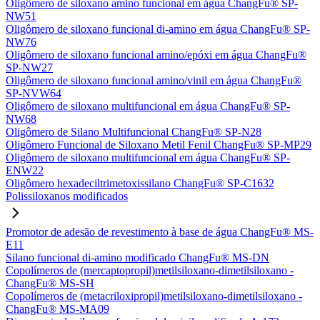
Oligômero de siloxano amino funcional em água ChangFu® SP-
NW51
Oligômero de siloxano funcional di-amino em água ChangFu® SP-
NW76
Oligômero de siloxano funcional amino/epóxi em água ChangFu®
SP-NW27
Oligômero de siloxano funcional amino/vinil em água ChangFu®
SP-NVW64
Oligômero de siloxano multifuncional em água ChangFu® SP-
NW68
Oligômero de Silano Multifuncional ChangFu® SP-N28
Oligômero Funcional de Siloxano Metil Fenil ChangFu® SP-MP29
Oligômero de siloxano multifuncional em água ChangFu® SP-
ENW22
Oligômero hexadeciltrimetoxissilano ChangFu® SP-C1632
Polissiloxanos modificados
Promotor de adesão de revestimento à base de água ChangFu® MS-
E11
Silano funcional di-amino modificado ChangFu® MS-DN
Copolímeros de (mercaptopropil)metilsiloxano-dimetilsiloxano -
ChangFu® MS-SH
Copolímeros de (metacriloxipropil)metilsiloxano-dimetilsiloxano -
ChangFu® MS-MA09