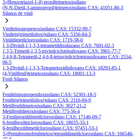
3-(Benzotriazol-1-il) propiltrimetoxissilano
(N,N-Dietil-3-aminopropil)trimetoxissilano CAS: 41051-80-3
Silanos de vinil
Viniltriisopropenoxissilano CAS: 15332-99-7
Viniltris(trimetilsiloxi)silano CAS: 5356-84-3
Vinildimetilclorossilano CAS: 1719-58-0
1,3-Divinil-1,1,3,3-tetrametildissilazano CAS: 7691-02-3
1,3,5-Trimetil-1,3,5-trivinilciclotrissiloxano CAS: 3901-77-7
2,4,6,8-Tetrametil-2,4,6,8-tetravinilciclotetrassiloxano CAS: 2554-
06-5
1,3-Divinil-1,1,3,3-Tetrametoxidisiloxano CAS: 18293-85-1
(4-Vinilfenil)trimetoxissilano CAS: 18001-13-3
Fenil Silanos
Feniltrisisopropeniloxissilano CAS: 52301-18-5
Feniltris(trimetilsiloxi)silano CAS: 2116-84-9
Metilfenildimetoxissilano CAS: 3027-21-2
Metilfenildietoxissilano CAS: 775-56-4
3-Fenilpropildimetilclorossilano CAS: 17146-09-7
6-fenilhexiltriclorossilano CAS: 18035-33-1
6-fenilhexildimetilclorossilano CAS: 97451-53-1
3-(Pentabromofenilmetoxi)propildimetilclorossilano CAS: 166546-