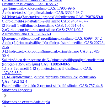
Octametiltrissiloxano CAS: 107-51-7
Tris(trimetilsiloxi)clorossilano CAS: 17905-99-6
Ácido trietoxissililpropilmaleâmico CAS: 33525-68-7
2-Hidroxi-4-(3-trietoxissililpropoxi)difenilcetona CAS: 79876-59-8
Cloro-dimetil-(2-naftalenil-2-etil)silano CAS: 94847-57-7
(2-Pirenil-1-etil)dimetilclorossilano CAS: 105594-64-6
2-(Carbometoxi)etiltrimetoxissilano CAS: 76301-00-3
Aliltrimetilsilano CAS: 762-72-1
Monometil (etilenoglicol) propiltrimetoxissilano CAS: 65994-07-2
Ácido (2-(trimetoxissilil)etil)fosfônico, éster dimetílico CAS: 20728-
21-6
3-(2-hidroxietoxi)propilbis(trimetilsiloxi)metilsilano CAS: 23785-
50-4
Sal trissódico de triacetato de N-(trimetoxissililpropil)etilenodiamina
(solução a 35% em água) CAS: 128850-89-5
1,1,3,3-Tetrametil-1-[2-(trimetoxissilil)etil]dissiloxano CAS:
137407-65-9
[3,3-Bis(hidroximetil)butoxi]propilbis(trimetilsiloxi)metilsilano
CAS: 4262-92-4
Éster dietílico de ácido 2-(trietoxissilil)etilfosfônico CAS: 757-44-8
Siloxanos Especiais
Siloxanos de extremidade dupla