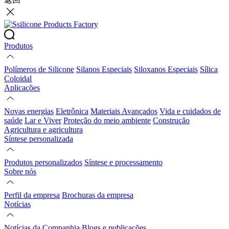
Produtos
Polímeros de Silicone
Silanos Especiais
Siloxanos Especiais
Sílica
Coloidal
Aplicações
Novas energias
Eletrônica
Materiais Avançados
Vida e cuidados de
saúde
Lar e Viver
Proteção do meio ambiente
Construção
Agricultura e agricultura
Síntese personalizada
Produtos personalizados
Síntese e processamento
Sobre nós
Perfil da empresa
Brochuras da empresa
Notícias
Notícias da Companhia
Blogs e publicações