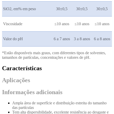
SiO2, em% em peso
30±0,5
30±0,5
30±0,5
Viscosidade
≤10 anos
≤10 anos
≤10 anos
Valor do pH
6 a 7 anos
3 a 8 anos
6 a 8 anos
*Estão disponíveis mais graus, com diferentes tipos de solventes,
tamanhos de partículas, concentrações e valores de pH.
Características
Aplicações
Informações adicionais
Ampla área de superfície e distribuição estreita do tamanho
das partículas
Tem alta dispersibilidade, excelente resistência ao desgaste e