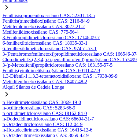
Fenil Silanos
Feniltrisisopropeniloxissilano CAS: 52301-18-5
Feniltris(trimetilsiloxi)silano CAS: 2116-84-9
Metilfenildimetoxissilano CAS: 3027-21-2
Metilfenildietoxissilano CAS: 775-56-4
3-Fenilpropildimetilclorossilano CAS: 17146-09-7
6-fenilhexiltriclorossilano CAS: 18035-33-1
6-fenilhexildimetilclorossilano CAS: 97451-53-1
3-(Pentabromofenilmetoxi)propildimetilclorossilano CAS: 166546-37
Clorodimetil[3-(2,3,4,5,6-pentafluorofenil)propil]silano CAS: 15749
3-(p-Metoxifenil)propiltriclorossilano CAS: 163155-57-5
Feniltris(vinildimetilsiloxi)silano CAS: 60111-47-9
1,3-Difenil-1,1,3,3-tetrametoxidisiloxano CAS: 17938-09-9
Metildifenilmetoxissilano CAS: 18407-48-2
Alquil Silanos de Cadeia Longa
n-Hexiltrimetoxissilano CAS: 3069-19-0
n-octiltriclorossilano CAS: 5283-66-9
n-octildimetilclorossilano CAS: 18162-84-0
n-Dodecildimetilclorossilano CAS: 66604-31-7
n-Octadeciltriclorossilano CAS: 112-04-9
n-Hexadeciltrimetoxissilano CAS: 16415-12-6
n-Octadeciltrimetoxissilano CAS: 3069-42-9