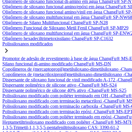
Oligômero de siloxano funcional di-amino em água ChangFu® SP
Oligômero de siloxano funcional amino/epóxi em água ChangFu®
Oligômero de siloxano funcional amino/vinil em água ChangFu® 
Oligômero de siloxano multifuncional em água ChangFu® SP-NW6
Oligômero de Silano Multifuncional ChangFu® SP-N28
Oligômero Funcional de Siloxano Metil Fenil ChangFu® SP-MP29
Oligômero de siloxano multifuncional em água ChangFu® SP-ENW
Oligômero hexadeciltrimetoxissilano ChangFu® SP-C1632
Polissiloxanos modificados
Promotor de adesão de revestimento à base de água ChangFu® MS-
Silano funcional di-amino modificado ChangFu® MS-DN
Copolímeros de (mercaptopropil)metilsiloxano-dimetilsiloxano -C
Copolímeros de (metacriloxipropil)metilsiloxano-dimetilsiloxano
Dispersante de siloxano funcional de vinil modificado A-172 -Ch
Dispersante polimérico de silicone ativo -ChangFu® MS-S24
Dispersante polimérico de silicone 40% ativo -ChangFu® MS-S25
Polissiloxano modificado com poliéter terminado em OH -Chang
Polissiloxano modificado com terminação metacriloxi -ChangFu®
Polissiloxano modificado com terminação carboxila -ChangFu® MS
Polissiloxano modificado com terminação epóxi -ChangFu® MS-EP
Polissiloxano modificado com poliéter terminado em epóxi -Chan
Heptametiltrissiloxano modificado com poliéter -ChangFu® MS-M7
1,3,5-Trimetil-1,1,3,5,5-pentafeniltrissiloxano CAS: 3390-61-2