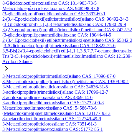
8-Glicidoxioctiltrietoxissilano CAS: 1814903-73-5
Metacrilato epóxi ciclossiloxano CAS: 948598-97-8
(3-glicidiloxipropil)metildietoxissilano CAS: 2897-60-1
2-(3,4-Epoxiciclohexil)etiltris(trimetilsiloxi)silano CAS: 90492-24-3
(3-Glicidoxipropil)-1,1,3,3-tetrametildissiloxano CAS: 17980-29-9
3-(2,3-epoxipropoxi)propilbis(trimetilsiloxi)metilsilano CAS: 7422-5
(3-glicidoxipropil)pentametildissiloxano CAS: 18044-44-5
2-(3,4-Epoxiciclohexil) etilbis(trimetilsiloxi)metilsilano CAS: 65842-
[3-(Glicidoxietoxi)propil]trimetoxissilano CAS: 118822-75-6
3,5-Bis[2-(3,4-epoxiciclohexil) etil]-1,1,1,3,5,7,7,7-octametiltetrassil
Tris[2-(3,4-epoxiciclohexil)etildimetilsiloxi]metilsilano CAS: 121239
Acriloxi Silanos
3-Metacriloxipropiltris(trimetilsiloxi)silano CAS: 17096-07-0
3-Metacriloiloxipropilbis(trimetilsiloxi)metilsilano CAS: 19309-90-1
3-Metacriloxipropildimetilclorossilano CAS: 24636-31-5
3-acriloxipropiltris(trimetilsiloxi)silano CAS: 17096-12-7
3-acriloxipropiltrimetoxissilano CAS: 4369-14-6
3-acriloxipropilmetildimetoxissilano CAS: 13732-00-8
Metacriloximetiltrimetoxissilano CAS: 54586-78-6
(Metacriloximetil)metildimetoxissilano CAS: 121177-93-3
8-metacriloxioctiltrimetoxissilano CAS: 122749-49-9
3-Metacriloxipropiltriclorossilano CAS: 7351-61-3
3-Metacriloxipropiltriacetoxissilano CAS: 51772-85-1