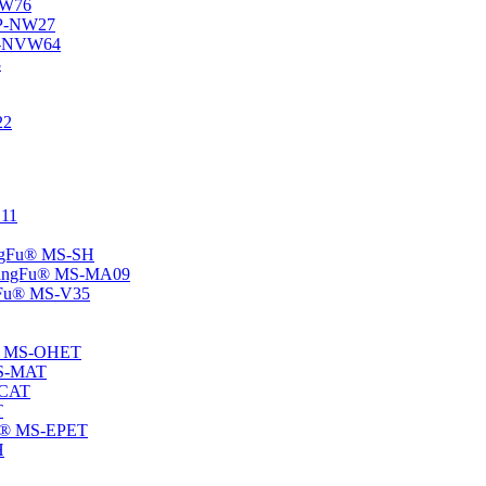
-NW76
 SP-NW27
SP-NVW64
8
22
E11
hangFu® MS-SH
 -ChangFu® MS-MA09
angFu® MS-V35
Fu® MS-OHET
 MS-MAT
-CAT
T
gFu® MS-EPET
H