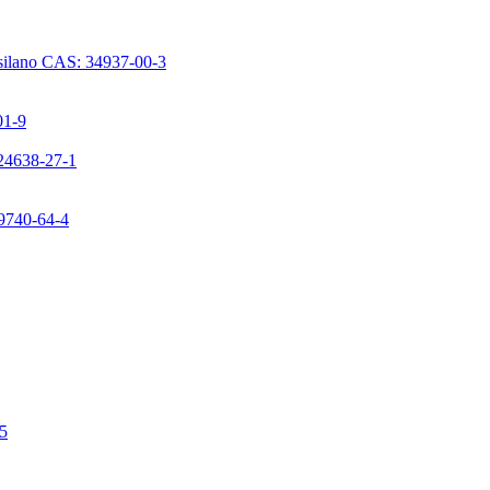
issilano CAS: 34937-00-3
01-9
224638-27-1
99740-64-4
-5