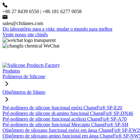
+86 27 8439 6550 | +86 181 6277 0058
sales@cfsilanes.com
Do laboratório para a vida: mudar o mundo para melhor
Visite nosso site chinês
Produtos
Polímeros de Silicone
Oligômeros de Silano
Pré-polímero de silicone funcional epóxi ChangFu® SP-E20
Pré-polímero de silicone di-amino funcional ChangFu® SP-DN46
Pré-polímero de silicone funcional acriloxi ChangFu® SP-A70
Pré-polímero de silicone funcional Mercapto ChangFu® SP-SH
Oligômero de siloxano funcional epóxi em água ChangFu® SP-EW2
Oligômero de siloxano amino funcional em água ChangFu® SP-NW