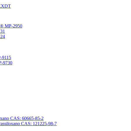
® EXDT
gFu® MP-2950
231
924
P-9115
SP-9730
ssiloxano CAS: 60665-85-2
tetrassiloxano CAS: 121225-98-7