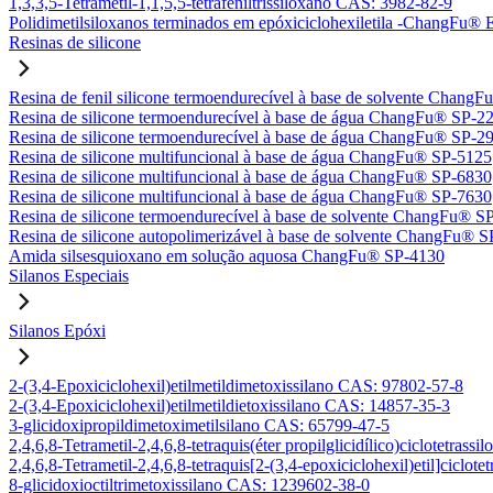
1,3,3,5-Tetrametil-1,1,5,5-tetrafeniltrissiloxano CAS: 3982-82-9
Polidimetilsiloxanos terminados em epóxiciclohexiletila -ChangFu
Resinas de silicone
Resina de fenil silicone termoendurecível à base de solvente Chan
Resina de silicone termoendurecível à base de água ChangFu® SP-2
Resina de silicone termoendurecível à base de água ChangFu® SP-2
Resina de silicone multifuncional à base de água ChangFu® SP-5125
Resina de silicone multifuncional à base de água ChangFu® SP-6830
Resina de silicone multifuncional à base de água ChangFu® SP-7630
Resina de silicone termoendurecível à base de solvente ChangFu® S
Resina de silicone autopolimerizável à base de solvente ChangFu® 
Amida silsesquioxano em solução aquosa ChangFu® SP-4130
Silanos Especiais
Silanos Epóxi
2-(3,4-Epoxiciclohexil)etilmetildimetoxissilano CAS: 97802-57-8
2-(3,4-Epoxiciclohexil)etilmetildietoxissilano CAS: 14857-35-3
3-glicidoxipropildimetoximetilsilano CAS: 65799-47-5
2,4,6,8-Tetrametil-2,4,6,8-tetraquis(éter propilglicidílico)ciclotetra
2,4,6,8-Tetrametil-2,4,6,8-tetraquis[2-(3,4-epoxiciclohexil)etil]ciclo
8-glicidoxioctiltrimetoxissilano CAS: 1239602-38-0