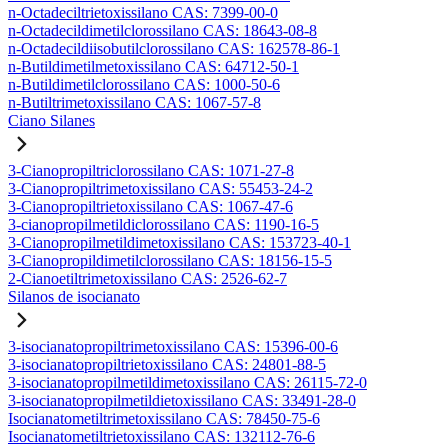
n-Octadeciltrietoxissilano CAS: 7399-00-0
n-Octadecildimetilclorossilano CAS: 18643-08-8
n-Octadecildiisobutilclorossilano CAS: 162578-86-1
n-Butildimetilmetoxissilano CAS: 64712-50-1
n-Butildimetilclorossilano CAS: 1000-50-6
n-Butiltrimetoxissilano CAS: 1067-57-8
Ciano Silanes
3-Cianopropiltriclorossilano CAS: 1071-27-8
3-Cianopropiltrimetoxissilano CAS: 55453-24-2
3-Cianopropiltrietoxissilano CAS: 1067-47-6
3-cianopropilmetildiclorossilano CAS: 1190-16-5
3-Cianopropilmetildimetoxissilano CAS: 153723-40-1
3-Cianopropildimetilclorossilano CAS: 18156-15-5
2-Cianoetiltrimetoxissilano CAS: 2526-62-7
Silanos de isocianato
3-isocianatopropiltrimetoxissilano CAS: 15396-00-6
3-isocianatopropiltrietoxissilano CAS: 24801-88-5
3-isocianatopropilmetildimetoxissilano CAS: 26115-72-0
3-isocianatopropilmetildietoxissilano CAS: 33491-28-0
Isocianatometiltrimetoxissilano CAS: 78450-75-6
Isocianatometiltrietoxissilano CAS: 132112-76-6