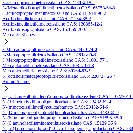
3-acetoxipropiltrimetoxissilano CAS: 59004-18-1
3-(Metacriloxi)propildimetilmetoxissilano CAS: 66753-64-8
3-acriloxipropildimetilmetoxissilano CAS: 111918-90-2
Acriloximetiltrimetoxissilano CAS: 21134-38-3
Acriloximetilmetildimetoxissilano CAS: 130865-12-2
Acriloxitriisopropilsilano CAS: 157859-20-6
Mercapto Silanes
3-Mercaptopropiltrimetoxissilano CAS: 4420-74-0
3-Mercaptopropiltrietoxissilano CAS: 14814-09-6
3-Mercaptopropilmetildimetoxissilano CAS: 31001-77-1
Mercaptometiltrimetoxissilano CAS: 30817-94-8
Mercaptometiltrietoxissilano CAS: 60764-83-2
S-(octanoil)mercaptopropiltrietoxissilano CAS: 220727-26-4
Amino Silanos
3-(1,3-Dimetilbutilideno)aminopropiltrietoxissilano CAS: 116229-43-
N-(Trimetoxissililpropil)metilcarbamato CAS: 23432-62-4
N-(trimetoxissililmetil)metilcarbamato CAS: 23432-64-6
N-[Dimetoxi(metil)sililmetil]metilcarbamato CAS: 23432-65-7
N-(6-aminohexil)aminopropiltrimetoxissilano CAS: 51895-58-0
N-(6-aminohexil)aminometiltrietoxissilano CAS: 15129-36-9
N-[5-(Trimetoxisililpropil)-2-aza-1-oxopentil]caprolactama CAS: 10