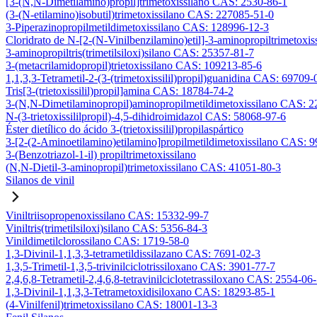
[3-(N,N-Dimetilamino)propil]trimetoxissilano CAS: 2530-86-1
(3-(N-etilamino)isobutil)trimetoxissilano CAS: 227085-51-0
3-Piperazinopropilmetildimetoxissilano CAS: 128996-12-3
Cloridrato de N-[2-(N-Vinilbenzilamino)etil]-3-aminopropiltrimetox
3-aminopropiltris(trimetilsiloxi)silano CAS: 25357-81-7
3-(metacrilamidopropil)trietoxissilano CAS: 109213-85-6
1,1,3,3-Tetrametil-2-(3-(trimetoxissilil)propil)guanidina CAS: 69709-
Tris[3-(trietoxissilil)propil]amina CAS: 18784-74-2
3-(N,N-Dimetilaminopropil)aminopropilmetildimetoxissilano CAS: 
N-(3-trietoxissililpropil)-4,5-dihidroimidazol CAS: 58068-97-6
Éster dietílico do ácido 3-(trietoxissilil)propilaspártico
3-[2-(2-Aminoetilamino)etilamino]propilmetildimetoxissilano CAS: 
3-(Benzotriazol-1-il) propiltrimetoxissilano
(N,N-Dietil-3-aminopropil)trimetoxissilano CAS: 41051-80-3
Silanos de vinil
Viniltriisopropenoxissilano CAS: 15332-99-7
Viniltris(trimetilsiloxi)silano CAS: 5356-84-3
Vinildimetilclorossilano CAS: 1719-58-0
1,3-Divinil-1,1,3,3-tetrametildissilazano CAS: 7691-02-3
1,3,5-Trimetil-1,3,5-trivinilciclotrissiloxano CAS: 3901-77-7
2,4,6,8-Tetrametil-2,4,6,8-tetravinilciclotetrassiloxano CAS: 2554-06
1,3-Divinil-1,1,3,3-Tetrametoxidisiloxano CAS: 18293-85-1
(4-Vinilfenil)trimetoxissilano CAS: 18001-13-3