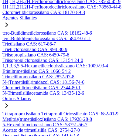
1H,1H,2H,2H-Perfluorooctiltriclorossilano CAS: 78560-45-9
1H,1H,2H,2H-Perfluorodeciltriclorossilano CAS: 78560-44-8
Clorometildiclorossilano CAS: 18170-89-3
Agentes Sililantes
terc-Butildimetilclorossilano CAS: 18162-48-6
terc-Butildifenilclorossilano CAS: 58479-61-1
Trietilsilano CAS: 617-86-7
Trietilclorossilano CAS: 994-30-9
Triisopropilsilano CAS: 6459-79-6
Triisopropilclorossilano CAS: 13154-24-0
1,1,3,3,5,5-Hexametilciclotrissilazano CAS: 1009-93-4
Etiniltrimetilsilano CAS: 1066-54-2
Trimetilbromosilano CAS: 2857-97-8
N-(Trimetilsilil)imidazol CAS: 18156-74-6
Clorometiltrimetilsilano CAS: 2344-80-1
N-Trimetilsililacetamida CAS: 13435-12-6
Outros Silanos
Tetrapropoxissilano Tetrapropil Ortossilicato CAS: 682-01-9
Metiltris(trimetilsiloxi)silano CAS: 17928-28-8
5-Hexeniltrimetoxissilano CAS: 58751-56-7
Acetato de trimetilsilila CAS: 2754-27-0
Decametiltetrassiloxano CAS: 141-62-8