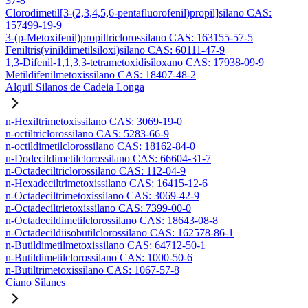
37-8
Clorodimetil[3-(2,3,4,5,6-pentafluorofenil)propil]silano CAS:
157499-19-9
3-(p-Metoxifenil)propiltriclorossilano CAS: 163155-57-5
Feniltris(vinildimetilsiloxi)silano CAS: 60111-47-9
1,3-Difenil-1,1,3,3-tetrametoxidisiloxano CAS: 17938-09-9
Metildifenilmetoxissilano CAS: 18407-48-2
Alquil Silanos de Cadeia Longa
n-Hexiltrimetoxissilano CAS: 3069-19-0
n-octiltriclorossilano CAS: 5283-66-9
n-octildimetilclorossilano CAS: 18162-84-0
n-Dodecildimetilclorossilano CAS: 66604-31-7
n-Octadeciltriclorossilano CAS: 112-04-9
n-Hexadeciltrimetoxissilano CAS: 16415-12-6
n-Octadeciltrimetoxissilano CAS: 3069-42-9
n-Octadeciltrietoxissilano CAS: 7399-00-0
n-Octadecildimetilclorossilano CAS: 18643-08-8
n-Octadecildiisobutilclorossilano CAS: 162578-86-1
n-Butildimetilmetoxissilano CAS: 64712-50-1
n-Butildimetilclorossilano CAS: 1000-50-6
n-Butiltrimetoxissilano CAS: 1067-57-8
Ciano Silanes