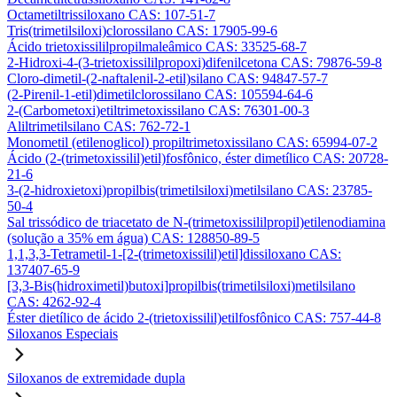
Octametiltrissiloxano CAS: 107-51-7
Tris(trimetilsiloxi)clorossilano CAS: 17905-99-6
Ácido trietoxissililpropilmaleâmico CAS: 33525-68-7
2-Hidroxi-4-(3-trietoxissililpropoxi)difenilcetona CAS: 79876-59-8
Cloro-dimetil-(2-naftalenil-2-etil)silano CAS: 94847-57-7
(2-Pirenil-1-etil)dimetilclorossilano CAS: 105594-64-6
2-(Carbometoxi)etiltrimetoxissilano CAS: 76301-00-3
Aliltrimetilsilano CAS: 762-72-1
Monometil (etilenoglicol) propiltrimetoxissilano CAS: 65994-07-2
Ácido (2-(trimetoxissilil)etil)fosfônico, éster dimetílico CAS: 20728-
21-6
3-(2-hidroxietoxi)propilbis(trimetilsiloxi)metilsilano CAS: 23785-
50-4
Sal trissódico de triacetato de N-(trimetoxissililpropil)etilenodiamina
(solução a 35% em água) CAS: 128850-89-5
1,1,3,3-Tetrametil-1-[2-(trimetoxissilil)etil]dissiloxano CAS:
137407-65-9
[3,3-Bis(hidroximetil)butoxi]propilbis(trimetilsiloxi)metilsilano
CAS: 4262-92-4
Éster dietílico de ácido 2-(trietoxissilil)etilfosfônico CAS: 757-44-8
Siloxanos Especiais
Siloxanos de extremidade dupla