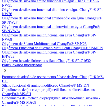
Oligômero de siloxano amino funcional em água ChangFu® SP-
NW51
Oligômero de siloxano funcional di-amino em água ChangFu® SP-
NW76
Oligômero de siloxano funcional amino/epóxi em água ChangFu®
SP-NW27
Oligômero de siloxano funcional amino/vinil em água ChangFu®
SP-NVW64
Oligômero de siloxano multifuncional em água ChangFu® SP-
NW68
Oligômero de Silano Multifuncional ChangFu® SP-N28
Oligômero Funcional de Siloxano Metil Fenil ChangFu® SP-MP29
Oligômero de siloxano multifuncional em água ChangFu® SP-
ENW22
Oligômero hexadeciltrimetoxissilano ChangFu® SP-C1632
Polissiloxanos modificados
Promotor de adesão de revestimento à base de água ChangFu® MS-
E11
Silano funcional di-amino modificado ChangFu® MS-DN
Copolímeros de (mercaptopropil)metilsiloxano-dimetilsiloxano -
ChangFu® MS-SH
Copolímeros de (metacriloxipropil)metilsiloxano-dimetilsiloxano -
ChangFu® MS-MA09