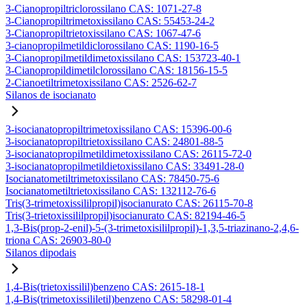
3-Cianopropiltriclorossilano CAS: 1071-27-8
3-Cianopropiltrimetoxissilano CAS: 55453-24-2
3-Cianopropiltrietoxissilano CAS: 1067-47-6
3-cianopropilmetildiclorossilano CAS: 1190-16-5
3-Cianopropilmetildimetoxissilano CAS: 153723-40-1
3-Cianopropildimetilclorossilano CAS: 18156-15-5
2-Cianoetiltrimetoxissilano CAS: 2526-62-7
Silanos de isocianato
3-isocianatopropiltrimetoxissilano CAS: 15396-00-6
3-isocianatopropiltrietoxissilano CAS: 24801-88-5
3-isocianatopropilmetildimetoxissilano CAS: 26115-72-0
3-isocianatopropilmetildietoxissilano CAS: 33491-28-0
Isocianatometiltrimetoxissilano CAS: 78450-75-6
Isocianatometiltrietoxissilano CAS: 132112-76-6
Tris(3-trimetoxissililpropil)isocianurato CAS: 26115-70-8
Tris(3-trietoxissililpropil)isocianurato CAS: 82194-46-5
1,3-Bis(prop-2-enil)-5-(3-trimetoxisililpropil)-1,3,5-triazinano-2,4,6-
triona CAS: 26903-80-0
Silanos dipodais
1,4-Bis(trietoxissilil)benzeno CAS: 2615-18-1
1,4-Bis(trimetoxissililetil)benzeno CAS: 58298-01-4