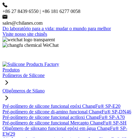
+86 27 8439 6550 | +86 181 6277 0058
sales@cfsilanes.com
Do laboratório para a vida: mudar o mundo para melhor
Visite nosso site chinês
Produtos
Polímeros de Silicone
Oligômeros de Silano
Pré-polímero de silicone funcional epóxi ChangFu® SP-E20
Pré-polímero de silicone di-amino funcional ChangFu® SP-DN46
Pré-polímero de silicone funcional acriloxi ChangFu® SP-A70
Pré-polímero de silicone funcional Mercapto ChangFu® SP-SH
Oligômero de siloxano funcional epóxi em água ChangFu® SP-
EW29