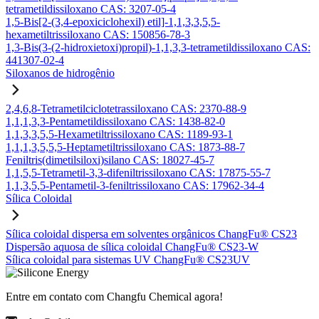
tetrametildissiloxano CAS: 3207-05-4
1,5-Bis[2-(3,4-epoxiciclohexil) etil]-1,1,3,3,5,5-
hexametiltrissiloxano CAS: 150856-78-3
1,3-Bis(3-(2-hidroxietoxi)propil)-1,1,3,3-tetrametildissiloxano CAS:
441307-02-4
Siloxanos de hidrogênio
2,4,6,8-Tetrametilciclotetrassiloxano CAS: 2370-88-9
1,1,1,3,3-Pentametildissiloxano CAS: 1438-82-0
1,1,3,3,5,5-Hexametiltrissiloxano CAS: 1189-93-1
1,1,1,3,5,5,5-Heptametiltrissiloxano CAS: 1873-88-7
Feniltris(dimetilsiloxi)silano CAS: 18027-45-7
1,1,5,5-Tetrametil-3,3-difeniltrissiloxano CAS: 17875-55-7
1,1,3,5,5-Pentametil-3-feniltrissiloxano CAS: 17962-34-4
Sílica Coloidal
Sílica coloidal dispersa em solventes orgânicos ChangFu® CS23
Dispersão aquosa de sílica coloidal ChangFu® CS23-W
Sílica coloidal para sistemas UV ChangFu® CS23UV
Entre em contato com Changfu Chemical agora!