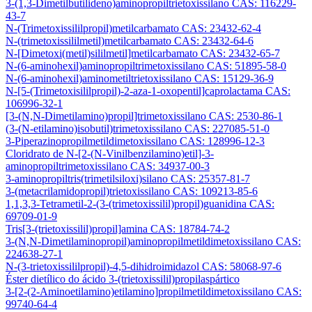
3-(1,3-Dimetilbutilideno)aminopropiltrietoxissilano CAS: 116229-
43-7
N-(Trimetoxissililpropil)metilcarbamato CAS: 23432-62-4
N-(trimetoxissililmetil)metilcarbamato CAS: 23432-64-6
N-[Dimetoxi(metil)sililmetil]metilcarbamato CAS: 23432-65-7
N-(6-aminohexil)aminopropiltrimetoxissilano CAS: 51895-58-0
N-(6-aminohexil)aminometiltrietoxissilano CAS: 15129-36-9
N-[5-(Trimetoxisililpropil)-2-aza-1-oxopentil]caprolactama CAS:
106996-32-1
[3-(N,N-Dimetilamino)propil]trimetoxissilano CAS: 2530-86-1
(3-(N-etilamino)isobutil)trimetoxissilano CAS: 227085-51-0
3-Piperazinopropilmetildimetoxissilano CAS: 128996-12-3
Cloridrato de N-[2-(N-Vinilbenzilamino)etil]-3-
aminopropiltrimetoxissilano CAS: 34937-00-3
3-aminopropiltris(trimetilsiloxi)silano CAS: 25357-81-7
3-(metacrilamidopropil)trietoxissilano CAS: 109213-85-6
1,1,3,3-Tetrametil-2-(3-(trimetoxissilil)propil)guanidina CAS:
69709-01-9
Tris[3-(trietoxissilil)propil]amina CAS: 18784-74-2
3-(N,N-Dimetilaminopropil)aminopropilmetildimetoxissilano CAS:
224638-27-1
N-(3-trietoxissililpropil)-4,5-dihidroimidazol CAS: 58068-97-6
Éster dietílico do ácido 3-(trietoxissilil)propilaspártico
3-[2-(2-Aminoetilamino)etilamino]propilmetildimetoxissilano CAS:
99740-64-4