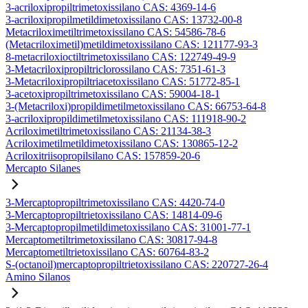
3-acriloxipropiltrimetoxissilano CAS: 4369-14-6
3-acriloxipropilmetildimetoxissilano CAS: 13732-00-8
Metacriloximetiltrimetoxissilano CAS: 54586-78-6
(Metacriloximetil)metildimetoxissilano CAS: 121177-93-3
8-metacriloxioctiltrimetoxissilano CAS: 122749-49-9
3-Metacriloxipropiltriclorossilano CAS: 7351-61-3
3-Metacriloxipropiltriacetoxissilano CAS: 51772-85-1
3-acetoxipropiltrimetoxissilano CAS: 59004-18-1
3-(Metacriloxi)propildimetilmetoxissilano CAS: 66753-64-8
3-acriloxipropildimetilmetoxissilano CAS: 111918-90-2
Acriloximetiltrimetoxissilano CAS: 21134-38-3
Acriloximetilmetildimetoxissilano CAS: 130865-12-2
Acriloxitriisopropilsilano CAS: 157859-20-6
Mercapto Silanes
3-Mercaptopropiltrimetoxissilano CAS: 4420-74-0
3-Mercaptopropiltrietoxissilano CAS: 14814-09-6
3-Mercaptopropilmetildimetoxissilano CAS: 31001-77-1
Mercaptometiltrimetoxissilano CAS: 30817-94-8
Mercaptometiltrietoxissilano CAS: 60764-83-2
S-(octanoil)mercaptopropiltrietoxissilano CAS: 220727-26-4
Amino Silanos