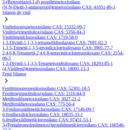
3-(Benzotriazol-1-il) propiltrimetoxissilano
(N,N-Dietil-3-aminopropil)trimetoxissilano CAS: 41051-80-3
Silanos de vinil
Viniltriisopropenoxissilano CAS: 15332-99-7
Viniltris(trimetilsiloxi)silano CAS: 5356-84-3
Vinildimetilclorossilano CAS: 1719-58-0
1,3-Divinil-1,1,3,3-tetrametildissilazano CAS: 7691-02-3
1,3,5-Trimetil-1,3,5-trivinilciclotrissiloxano CAS: 3901-77-7
2,4,6,8-Tetrametil-2,4,6,8-tetravinilciclotetrassiloxano CAS: 2554-
06-5
1,3-Divinil-1,1,3,3-Tetrametoxidisiloxano CAS: 18293-85-1
(4-Vinilfenil)trimetoxissilano CAS: 18001-13-3
Fenil Silanos
Feniltrisisopropeniloxissilano CAS: 52301-18-5
Feniltris(trimetilsiloxi)silano CAS: 2116-84-9
Metilfenildimetoxissilano CAS: 3027-21-2
Metilfenildietoxissilano CAS: 775-56-4
3-Fenilpropildimetilclorossilano CAS: 17146-09-7
6-fenilhexiltriclorossilano CAS: 18035-33-1
6-fenilhexildimetilclorossilano CAS: 97451-53-1
3-(Pentabromofenilmetoxi)propildimetilclorossilano CAS: 166546-