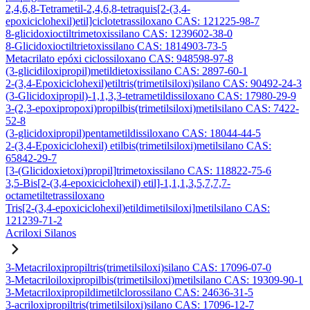
2,4,6,8-Tetrametil-2,4,6,8-tetraquis[2-(3,4-
epoxiciclohexil)etil]ciclotetrassiloxano CAS: 121225-98-7
8-glicidoxioctiltrimetoxissilano CAS: 1239602-38-0
8-Glicidoxioctiltrietoxissilano CAS: 1814903-73-5
Metacrilato epóxi ciclossiloxano CAS: 948598-97-8
(3-glicidiloxipropil)metildietoxissilano CAS: 2897-60-1
2-(3,4-Epoxiciclohexil)etiltris(trimetilsiloxi)silano CAS: 90492-24-3
(3-Glicidoxipropil)-1,1,3,3-tetrametildissiloxano CAS: 17980-29-9
3-(2,3-epoxipropoxi)propilbis(trimetilsiloxi)metilsilano CAS: 7422-
52-8
(3-glicidoxipropil)pentametildissiloxano CAS: 18044-44-5
2-(3,4-Epoxiciclohexil) etilbis(trimetilsiloxi)metilsilano CAS:
65842-29-7
[3-(Glicidoxietoxi)propil]trimetoxissilano CAS: 118822-75-6
3,5-Bis[2-(3,4-epoxiciclohexil) etil]-1,1,1,3,5,7,7,7-
octametiltetrassiloxano
Tris[2-(3,4-epoxiciclohexil)etildimetilsiloxi]metilsilano CAS:
121239-71-2
Acriloxi Silanos
3-Metacriloxipropiltris(trimetilsiloxi)silano CAS: 17096-07-0
3-Metacriloiloxipropilbis(trimetilsiloxi)metilsilano CAS: 19309-90-1
3-Metacriloxipropildimetilclorossilano CAS: 24636-31-5
3-acriloxipropiltris(trimetilsiloxi)silano CAS: 17096-12-7