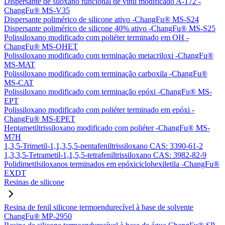
Dispersante de siloxano funcional de vinil modificado A-172 -
ChangFu® MS-V35
Dispersante polimérico de silicone ativo -ChangFu® MS-S24
Dispersante polimérico de silicone 40% ativo -ChangFu® MS-S25
Polissiloxano modificado com poliéter terminado em OH -
ChangFu® MS-OHET
Polissiloxano modificado com terminação metacriloxi -ChangFu®
MS-MAT
Polissiloxano modificado com terminação carboxila -ChangFu®
MS-CAT
Polissiloxano modificado com terminação epóxi -ChangFu® MS-
EPT
Polissiloxano modificado com poliéter terminado em epóxi -
ChangFu® MS-EPET
Heptametiltrissiloxano modificado com poliéter -ChangFu® MS-
M7H
1,3,5-Trimetil-1,1,3,5,5-pentafeniltrissiloxano CAS: 3390-61-2
1,3,3,5-Tetrametil-1,1,5,5-tetrafeniltrissiloxano CAS: 3982-82-9
Polidimetilsiloxanos terminados em epóxiciclohexiletila -ChangFu®
EXDT
Resinas de silicone
Resina de fenil silicone termoendurecível à base de solvente
ChangFu® MP-2950