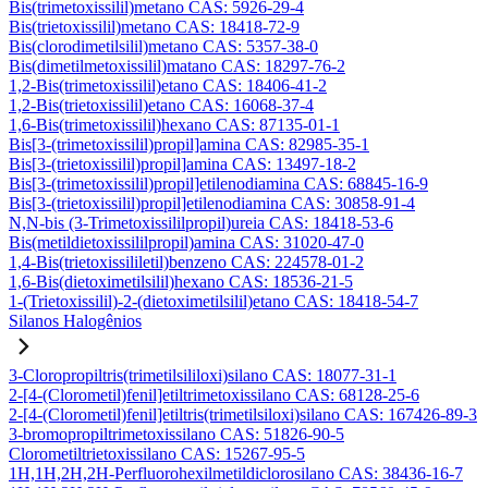
Bis(trimetoxissilil)metano CAS: 5926-29-4
Bis(trietoxissilil)metano CAS: 18418-72-9
Bis(clorodimetilsilil)metano CAS: 5357-38-0
Bis(dimetilmetoxissilil)matano CAS: 18297-76-2
1,2-Bis(trimetoxissilil)etano CAS: 18406-41-2
1,2-Bis(trietoxissilil)etano CAS: 16068-37-4
1,6-Bis(trimetoxissilil)hexano CAS: 87135-01-1
Bis[3-(trimetoxissilil)propil]amina CAS: 82985-35-1
Bis[3-(trietoxissilil)propil]amina CAS: 13497-18-2
Bis[3-(trimetoxissilil)propil]etilenodiamina CAS: 68845-16-9
Bis[3-(trietoxissilil)propil]etilenodiamina CAS: 30858-91-4
N,N-bis (3-Trimetoxissililpropil)ureia CAS: 18418-53-6
Bis(metildietoxissililpropil)amina CAS: 31020-47-0
1,4-Bis(trietoxissililetil)benzeno CAS: 224578-01-2
1,6-Bis(dietoximetilsilil)hexano CAS: 18536-21-5
1-(Trietoxissilil)-2-(dietoximetilsilil)etano CAS: 18418-54-7
Silanos Halogênios
3-Cloropropiltris(trimetilsililoxi)silano CAS: 18077-31-1
2-[4-(Clorometil)fenil]etiltrimetoxissilano CAS: 68128-25-6
2-[4-(Clorometil)fenil]etiltris(trimetilsiloxi)silano CAS: 167426-89-3
3-bromopropiltrimetoxissilano CAS: 51826-90-5
Clorometiltrietoxissilano CAS: 15267-95-5
1H,1H,2H,2H-Perfluorohexilmetildiclorosilano CAS: 38436-16-7