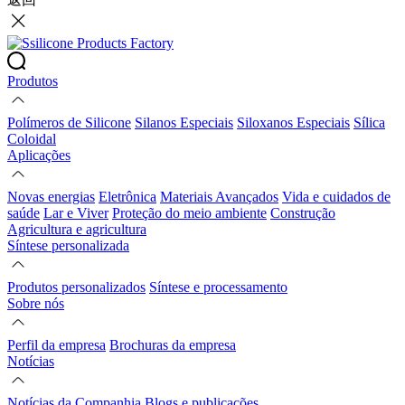
Produtos
Polímeros de Silicone
Silanos Especiais
Siloxanos Especiais
Sílica
Coloidal
Aplicações
Novas energias
Eletrônica
Materiais Avançados
Vida e cuidados de
saúde
Lar e Viver
Proteção do meio ambiente
Construção
Agricultura e agricultura
Síntese personalizada
Produtos personalizados
Síntese e processamento
Sobre nós
Perfil da empresa
Brochuras da empresa
Notícias
Notícias da Companhia
Blogs e publicações