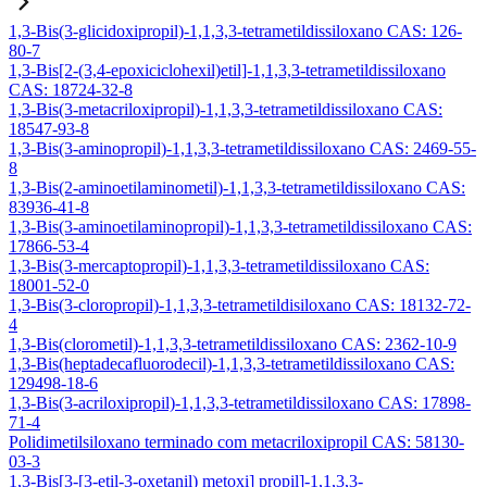
1,3-Bis(3-glicidoxipropil)-1,1,3,3-tetrametildissiloxano CAS: 126-
80-7
1,3-Bis[2-(3,4-epoxiciclohexil)etil]-1,1,3,3-tetrametildissiloxano
CAS: 18724-32-8
1,3-Bis(3-metacriloxipropil)-1,1,3,3-tetrametildissiloxano CAS:
18547-93-8
1,3-Bis(3-aminopropil)-1,1,3,3-tetrametildissiloxano CAS: 2469-55-
8
1,3-Bis(2-aminoetilaminometil)-1,1,3,3-tetrametildissiloxano CAS:
83936-41-8
1,3-Bis(3-aminoetilaminopropil)-1,1,3,3-tetrametildissiloxano CAS:
17866-53-4
1,3-Bis(3-mercaptopropil)-1,1,3,3-tetrametildissiloxano CAS:
18001-52-0
1,3-Bis(3-cloropropil)-1,1,3,3-tetrametildisiloxano CAS: 18132-72-
4
1,3-Bis(clorometil)-1,1,3,3-tetrametildissiloxano CAS: 2362-10-9
1,3-Bis(heptadecafluorodecil)-1,1,3,3-tetrametildissiloxano CAS:
129498-18-6
1,3-Bis(3-acriloxipropil)-1,1,3,3-tetrametildissiloxano CAS: 17898-
71-4
Polidimetilsiloxano terminado com metacriloxipropil CAS: 58130-
03-3
1,3-Bis[3-[3-etil-3-oxetanil) metoxi] propil]-1,1,3,3-