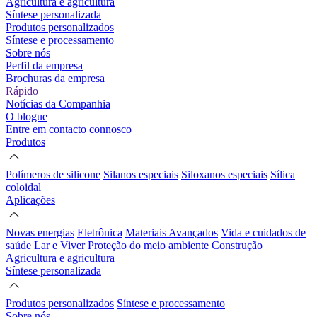
Agricultura e agricultura
Síntese personalizada
Produtos personalizados
Síntese e processamento
Sobre nós
Perfil da empresa
Brochuras da empresa
Rápido
Notícias da Companhia
O blogue
Entre em contacto connosco
Produtos
Polímeros de silicone
Silanos especiais
Siloxanos especiais
Sílica
coloidal
Aplicações
Novas energias
Eletrônica
Materiais Avançados
Vida e cuidados de
saúde
Lar e Viver
Proteção do meio ambiente
Construção
Agricultura e agricultura
Síntese personalizada
Produtos personalizados
Síntese e processamento
Sobre nós