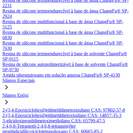
Resina de silicone termoendurecível à base de água ChangFu® SP-
2231
Resina de silicone termoendurecível à base de água ChangFu® SP-
2924
Resina de silicone multifuncional à base de água ChangFu® SP-
5125
Resina de silicone multifuncional à base de água ChangFu® SP-
6830
Resina de silicone multifuncional à base de água ChangFu® SP-
7630
Resina de silicone termoendurecível à base de solvente ChangFu®
SP-9115
Resina de silicone autopolimerizável à base de solvente ChangFu®
SP-9730
Amida silsesquioxano em solução aquosa ChangFu® SP-4130
Silanos Especiais
Silanos Epóxi
2-(3,4-Epoxiciclohexil)etilmetildimetoxissilano CAS: 97802-57-8
2-(3,4-Epoxiciclohexil)etilmetildietoxissilano CAS: 14857-35-3
3-glicidoxipropildimetoximetilsilano CAS: 65799-47-5
2,4,6,8-Tetrametil-2,4,6,8-tetraquis(éter
propilglicidílico)ciclotetrassiloxano CAS: 60665-85-2